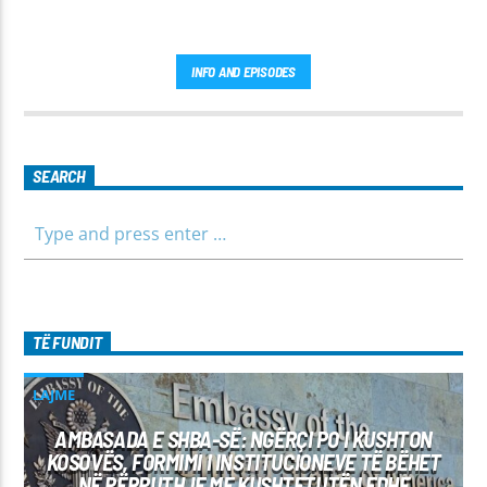
INFO AND EPISODES
SEARCH
TË FUNDIT
LAJME
AMBASADA E SHBA-SË: NGËRÇI PO I KUSHTON
KOSOVËS, FORMIMI I INSTITUCIONEVE TË BËHET
NË PËRPUTHJE ME KUSHTETUTËN EDHE