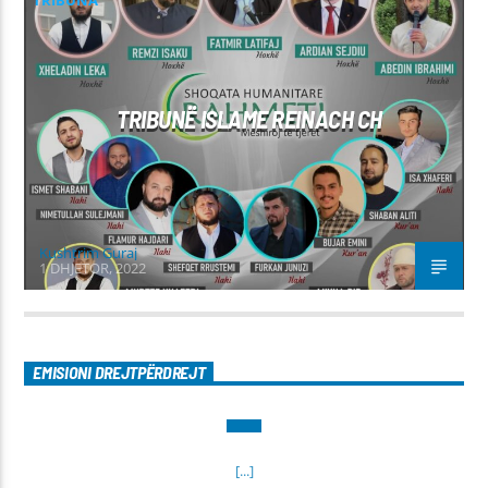
TRIBUNË ISLAME REINACH CH
Kushtrim Guraj
1 DHJETOR, 2022
EMISIONI DREJTPËRDREJT
[...]