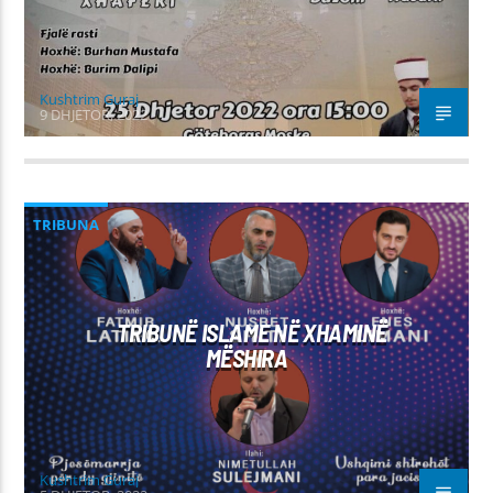
Kushtrim Guraj
9 DHJETOR, 2022
TRIBUNA
TRIBUNË ISLAME NË XHAMINË
MËSHIRA
Kushtrim Guraj