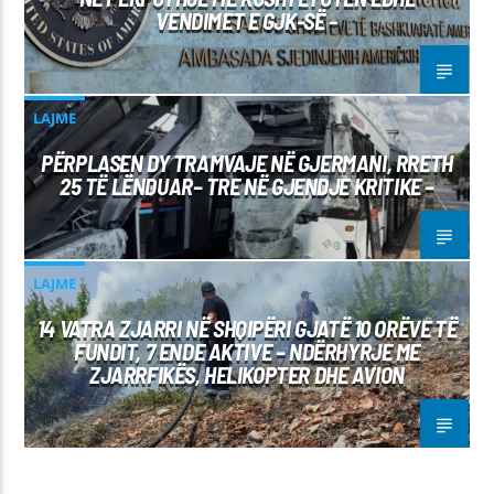
VENDIMET E GJK-SË –
LAJME
PËRPLASEN DY TRAMVAJE NË GJERMANI, RRETH
25 TË LËNDUAR– TRE NË GJENDJE KRITIKE –
LAJME
14 VATRA ZJARRI NË SHQIPËRI GJATË 10 ORËVE TË
FUNDIT, 7 ENDE AKTIVE – NDËRHYRJE ME
ZJARRFIKËS, HELIKOPTER DHE AVION