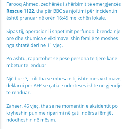
Farooq Ahmed, zëdhënës i shërbimit të emergjencës
Rescue 1122
, tha për BBC se njoftimi për incidentin
është pranuar në orën 16:45 me kohën lokale.
Sipas tij, operacioni i shpëtimit përfundoi brenda një
ore dhe shumica e viktimave ishin fëmijë të moshës
nga shtatë deri në 11 vjeç.
Po ashtu, raportohet se pesë persona të tjerë kanë
mbetur të lënduar.
Një burrë, i cili tha se mbesa e tij ishte mes viktimave,
deklaroi për AFP se çatia e ndërtesës ishte në gjendje
të rënduar.
Zaheer, 45 vjeç, tha se në momentin e aksidentit po
kryheshin punime riparimi në çati, ndërsa fëmijët
ndodheshin në mësim.