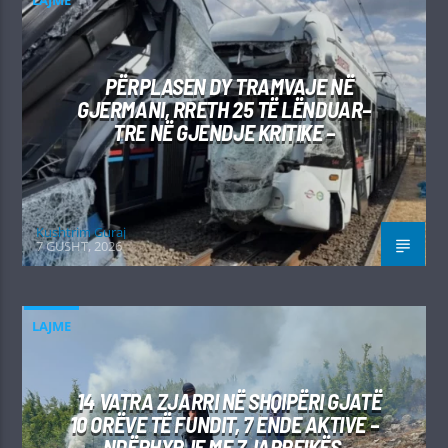
LAJME
PËRPLASEN DY TRAMVAJE NË
GJERMANI, RRETH 25 TË LËNDUAR–
TRE NË GJENDJE KRITIKE –
Kushtrim Guraj
7 GUSHT, 2026
LAJME
14 VATRA ZJARRI NË SHQIPËRI GJATË
10 ORËVE TË FUNDIT, 7 ENDE AKTIVE –
NDËRHYRJE ME ZJARRFIKËS,