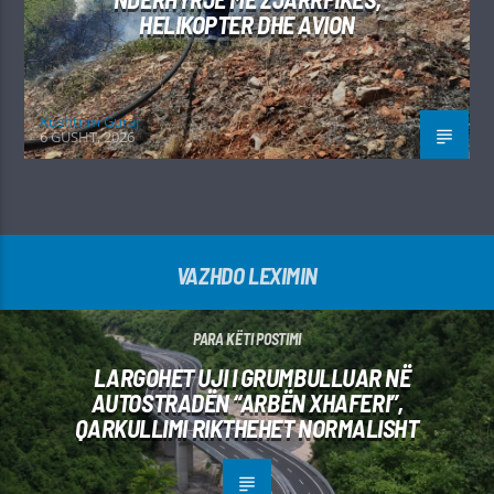
HELIKOPTER DHE AVION
Kushtrim Guraj
6 GUSHT, 2026
VAZHDO LEXIMIN
PARA KËTI POSTIMI
LARGOHET UJI I GRUMBULLUAR NË
AUTOSTRADËN “ARBËN XHAFERI”,
QARKULLIMI RIKTHEHET NORMALISHT