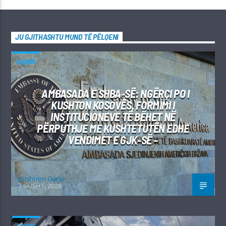
JU GJITHASHTU MUND TË PËLQENI
LAJME
AMBASADA E SHBA-SË: NGËRÇI PO I
KUSHTON KOSOVËS, FORMIMI I
INSTITUCIONEVE TË BËHET NË
PËRPUTHJE ME KUSHTETUTËN EDHE
VENDIMET E GJK-SË –
Kushtrim Guraj
7 GUSHT, 2026