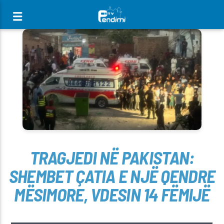
[There are no radio stations in the database]
TRAGJEDI NË PAKISTAN:
SHEMBET ÇATIA E NJË QENDRE
MËSIMORE, VDESIN 14 FËMIJË