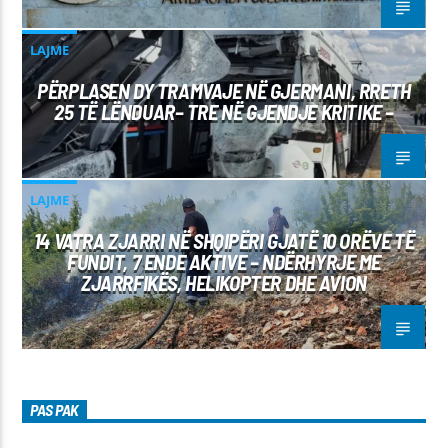
LAJME
PËRPLASEN DY TRAMVAJE NË GJERMANI, RRETH
25 TË LËNDUAR– TRE NË GJENDJE KRITIKE –
LAJME
14 VATRA ZJARRI NË SHQIPËRI GJATË 10 ORËVE TË
FUNDIT, 7 ENDE AKTIVE – NDËRHYRJE ME
ZJARRFIKËS, HELIKOPTER DHE AVION
PAS PAK