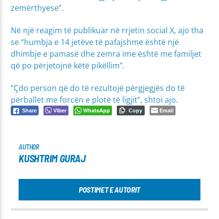
zemërthyese”.
Në një reagim të publikuar në rrjetin social X, ajo tha
se “humbja e 14 jetëve të pafajshme është një
dhimbje e pamasë dhe zemra ime është me familjet
që po përjetojnë këtë pikëllim”.
“Çdo person që do të rezultojë përgjegjës do të
përballet me forcën e plotë të ligjit”, shtoi ajo.
Viber
WhatsApp
Email
Share
Copy
AUTHOR
KUSHTRIM GURAJ
POSTIMET E AUTORIT