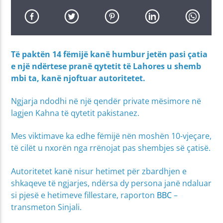
Të paktën 14 fëmijë kanë humbur jetën pasi çatia
e një ndërtese pranë qytetit të Lahores u shemb
mbi ta, kanë njoftuar autoritetet.
Ngjarja ndodhi në një qendër private mësimore në
lagjen Kahna të qytetit pakistanez.
Mes viktimave ka edhe fëmijë nën moshën 10-vjeçare,
të cilët u nxorën nga rrënojat pas shembjes së çatisë.
Autoritetet kanë nisur hetimet për zbardhjen e
shkaqeve të ngjarjes, ndërsa dy persona janë ndaluar
si pjesë e hetimeve fillestare, raporton
BBC
–
transmeton Sinjali.