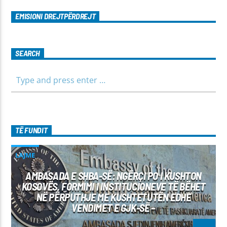
EMISIONI DREJTPËRDREJT
SEARCH
TË FUNDIT
LAJME
AMBASADA E SHBA-SË: NGËRÇI PO I KUSHTON
KOSOVËS, FORMIMI I INSTITUCIONEVE TË BËHET
NË PËRPUTHJE ME KUSHTETUTËN EDHE
VENDIMET E GJK-SË –