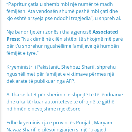
“Papritur çatia u shemb mbi një numër të madh
fëmijësh. Ata vendosën shumë peshë mbi çati dhe
kjo është arsyeja pse ndodhi tragjedia”, u shpreh ai.
Një banor tjetër i zonës i tha agjencisë
Associated
Press
: “Nuk dimë në cilën shtëpi të shkojmë më parë
për t’u shprehur ngushëllime familjeve që humbën
fëmijët e tyre.”
Kryeministri i Pakistanit, Shehbaz Sharif, shprehu
ngushëllimet për familjet e viktimave përmes një
deklarate të publikuar nga AFP.
Ai tha se lutet për shërimin e shpejtë të të lënduarve
dhe u ka kërkuar autoriteteve të ofrojnë të gjithë
ndihmën e nevojshme mjekësore.
Edhe kryeministrja e provincës Punjab, Maryam
Nawaz Sharif, e cilësoi ngjarjen si një “tragjedi