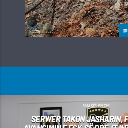
Kushtrim Guraj
6 GUSHT, 2026
PARA KËTI POSTIMI
SERWER TAKON JASHARIN, F
AVANCIMIN E FSK-SË DREJT IN