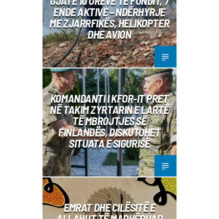
GJATË 10 ORËVE TË FUNDIT, 7
ENDE AKTIVE – NDËRHYRJE
ME ZJARRFIKËS, HELIKOPTER
DHE AVION
KOMANDANTI I KFOR-IT PRET
NË TAKIM ZYRTARIN E LARTË
TË MBROJTJES SË
FINLANDËS, DISKUTOHET
SITUATA E SIGURISË
EMRAT DHE CILËSITË E
ALLAHUT TË MADHËRUAR