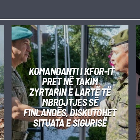
KOMANDANTI I KFOR-IT
PRET NË TAKIM
ZYRTARIN E LARTË TË
MBROJTJES SË
FINLANDËS, DISKUTOHET
SITUATA E SIGURISË