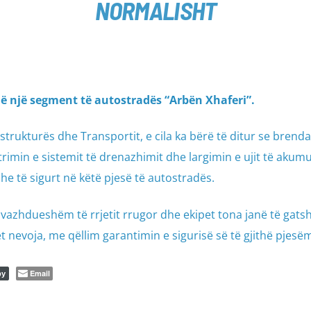
NORMALISHT
në një segment të autostradës “Arbën Xhaferi”.
astrukturës dhe Transportit, e cila ka bërë të ditur se brend
rimin e sistemit të drenazhimit dhe largimin e ujit të akumu
he të sigurt në këtë pjesë të autostradës.
 vazhdueshëm të rrjetit rrugor dhe ekipet tona janë të gats
t nevoja, me qëllim garantimin e sigurisë së të gjithë pjes
Email
py