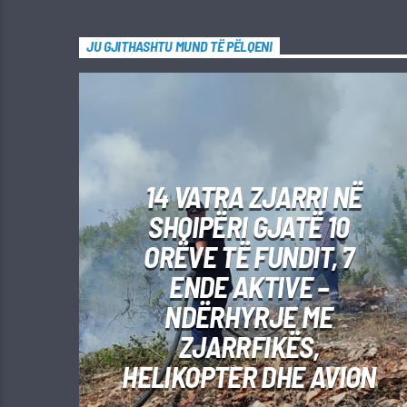
JU GJITHASHTU MUND TË PËLQENI
14 VATRA ZJARRI NË
SHQIPËRI GJATË 10
ORËVE TË FUNDIT, 7
ENDE AKTIVE –
NDËRHYRJE ME
ZJARRFIKËS,
HELIKOPTER DHE AVION