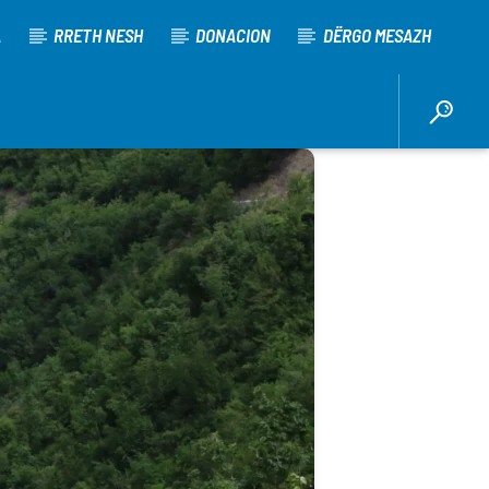
A
RRETH NESH
DONACION
DËRGO MESAZH