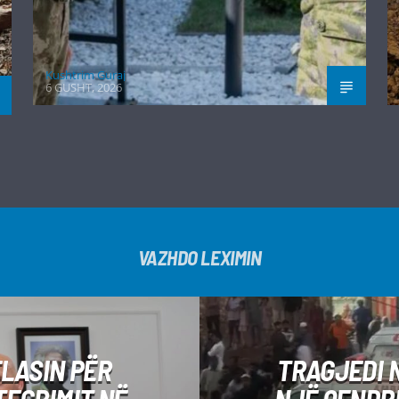
Kushtrim Guraj
6 GUSHT, 2026
VAZHDO LEXIMIN
LASIN PËR
TRAGJEDI 
TEGRIMIT NË
NJË QENDRE