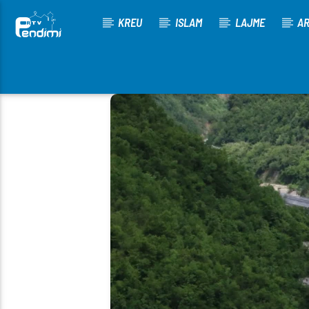
KREU
ISLAM
LAJME
AR
[There are no radio stations in the database]