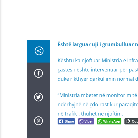
Është larguar uji i grumbulluar 
Kështu ka njoftuar Ministria e Infr
çastesh është intervenuar për past
duke rikthyer qarkullimin normal d
“Ministria mbetet në monitorim të
ndërhyjnë në çdo rast kur paraqite
në trafik”, thuhet në njoftim.
Viber
WhatsApp
Share
Co