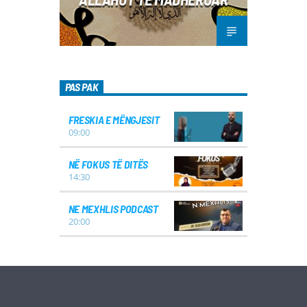
PAS PAK
FRESKIA E MËNGJESIT
09:00
NË FOKUS TË DITËS
14:30
NE MEXHLIS PODCAST
20:00