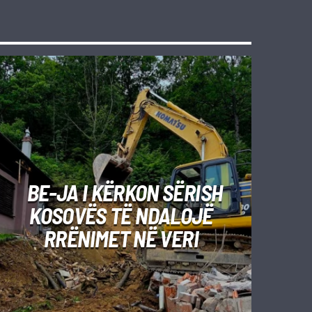
BE-JA I KËRKON SËRISH
KOSOVËS TË NDALOJË
RRËNIMET NË VERI