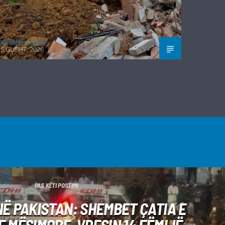
Kushtrim Guraj
5 GUSHT, 2026
PAS KËTI POSTIMI
NË PAKISTAN: SHEMBET ÇATIA E
 MËSIMORE, VDESIN 14 FËMIJË