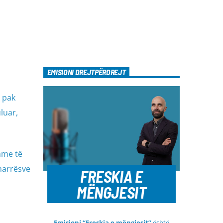
EMISIONI DREJTPËRDREJT
a pak
luar,
hme të
ëmarrësve
FRESKIA E
MËNGJESIT
Emisioni “Freskia e mëngjesit”
është