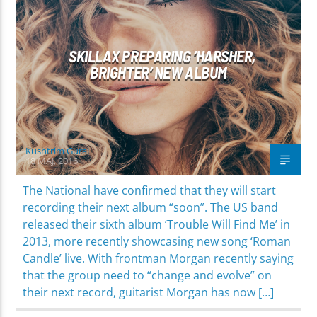
SKILLAX PREPARING ‘HARSHER,
BRIGHTER’ NEW ALBUM
Kushtrim Guraj
18 MAJ, 2016
The National have confirmed that they will start
recording their next album “soon”. The US band
released their sixth album ‘Trouble Will Find Me’ in
2013, more recently showcasing new song ‘Roman
Candle’ live. With frontman Morgan recently saying
that the group need to “change and evolve” on
their next record, guitarist Morgan has now […]