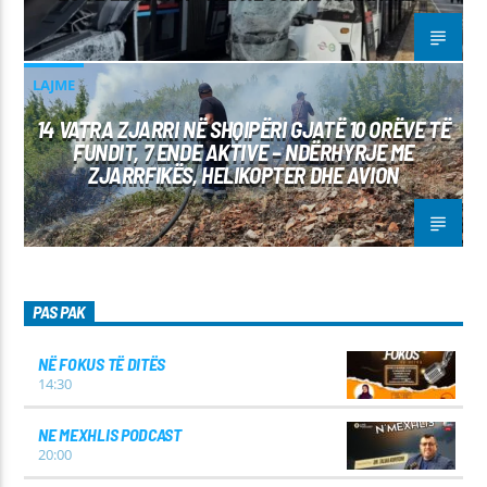
LAJME
14 VATRA ZJARRI NË SHQIPËRI GJATË 10 ORËVE TË
FUNDIT, 7 ENDE AKTIVE – NDËRHYRJE ME
ZJARRFIKËS, HELIKOPTER DHE AVION
PAS PAK
NË FOKUS TË DITËS
14:30
NE MEXHLIS PODCAST
20:00