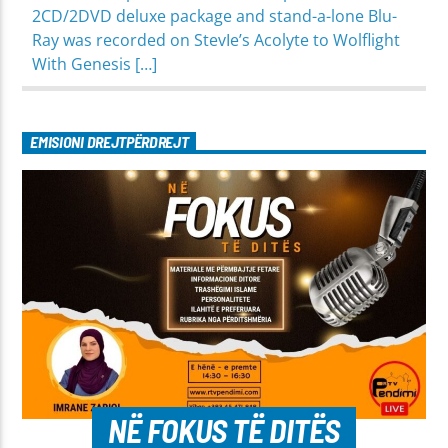
2CD/2DVD deluxe package and stand-a-lone Blu-
Ray was recorded on StevIe’s Acolyte to Wolflight
With Genesis […]
EMISIONI DREJTPËRDREJT
NË FOKUS TË DITËS