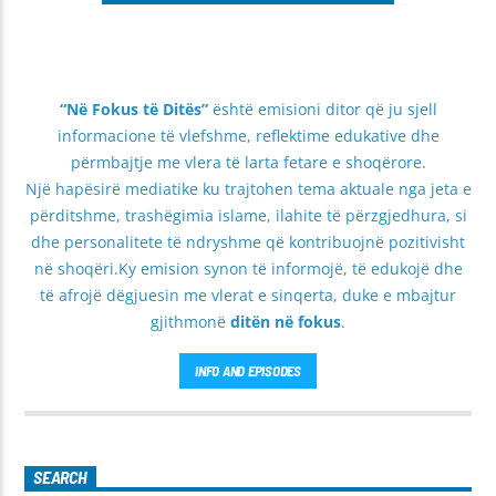
“Në Fokus të Ditës”
është emisioni ditor që ju sjell
informacione të vlefshme, reflektime edukative dhe
përmbajtje me vlera të larta fetare e shoqërore.
Një hapësirë mediatike ku trajtohen tema aktuale nga jeta e
përditshme, trashëgimia islame, ilahite të përzgjedhura, si
dhe personalitete të ndryshme që kontribuojnë pozitivisht
në shoqëri.Ky emision synon të informojë, të edukojë dhe
të afrojë dëgjuesin me vlerat e sinqerta, duke e mbajtur
gjithmonë
ditën në fokus
.
INFO AND EPISODES
SEARCH