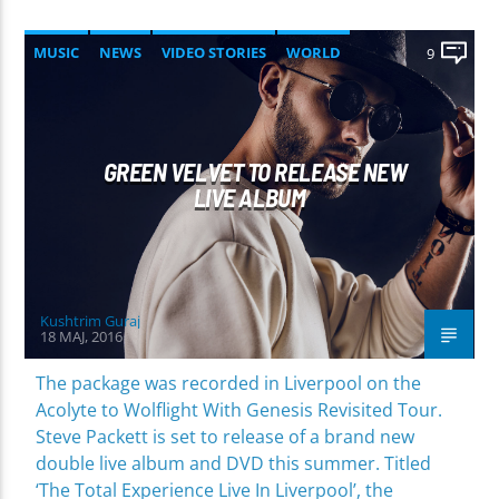
MUSIC
NEWS
VIDEO STORIES
WORLD
9
GREEN VELVET TO RELEASE NEW
LIVE ALBUM
Kushtrim Guraj
18 MAJ, 2016
The package was recorded in Liverpool on the
Acolyte to Wolflight With Genesis Revisited Tour.
Steve Packett is set to release of a brand new
double live album and DVD this summer. Titled
‘The Total Experience Live In Liverpool’, the