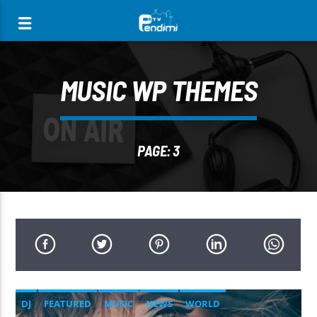
[There are no radio stations in the database]
MUSIC WP THEMES
PAGE: 3
DJ
FEATURED
MUSIC
NEWS
WORLD