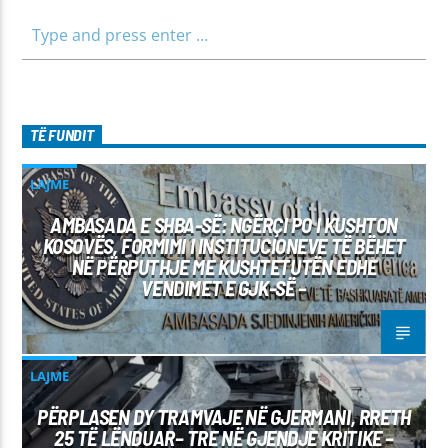
TË FUNDIT
LAJME
AMBASADA E SHBA-SË: NGËRÇI PO I KUSHTON
KOSOVËS, FORMIMI I INSTITUCIONEVE TË BËHET
NË PËRPUTHJE ME KUSHTETUTËN EDHE
VENDIMET E GJK-SË –
LAJME
PËRPLASEN DY TRAMVAJE NË GJERMANI, RRETH
25 TË LËNDUAR– TRE NË GJENDJE KRITIKE –