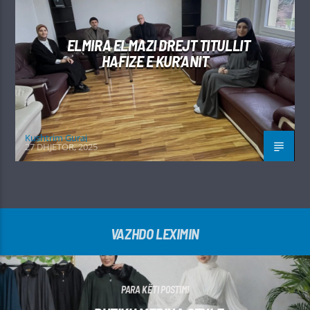
ELMIRA ELMAZI DREJT TITULLIT
HAFIZE E KUR’ANIT
Kushtrim Guraj
27 DHJETOR, 2025
VAZHDO LEXIMIN
PARA KËTI POSTIMI