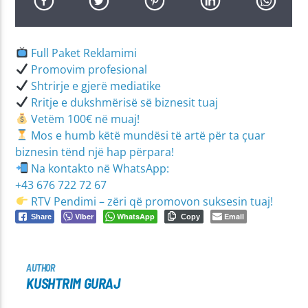
Full Paket Reklamimi
Promovim profesional
Shtrirje e gjerë mediatike
Rritje e dukshmërisë së biznesit tuaj
Vetëm 100€ në muaj!
Mos e humb këtë mundësi të artë për ta çuar
biznesin tënd një hap përpara!
Na kontakto në WhatsApp:
+43 676 722 72 67
RTV Pendimi – zëri që promovon suksesin tuaj!
Viber
WhatsApp
Email
Share
Copy
AUTHOR
KUSHTRIM GURAJ