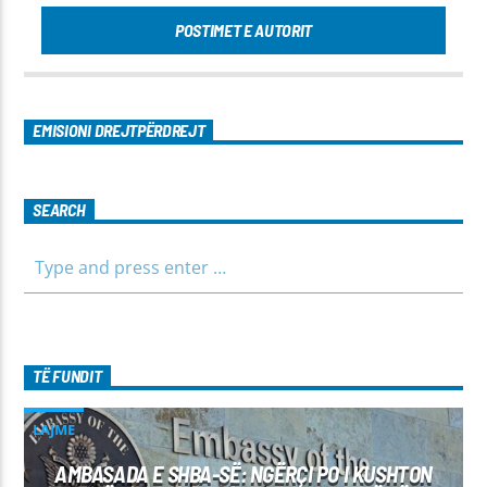
POSTIMET E AUTORIT
EMISIONI DREJTPËRDREJT
SEARCH
TË FUNDIT
LAJME
AMBASADA E SHBA-SË: NGËRÇI PO I KUSHTON