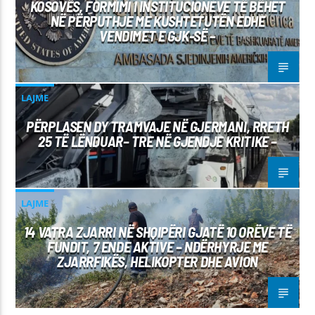
KOSOVËS, FORMIMI I INSTITUCIONEVE TË BËHET
NË PËRPUTHJE ME KUSHTETUTËN EDHE
VENDIMET E GJK-SË –
LAJME
PËRPLASEN DY TRAMVAJE NË GJERMANI, RRETH
25 TË LËNDUAR– TRE NË GJENDJE KRITIKE –
LAJME
14 VATRA ZJARRI NË SHQIPËRI GJATË 10 ORËVE TË
FUNDIT, 7 ENDE AKTIVE – NDËRHYRJE ME
ZJARRFIKËS, HELIKOPTER DHE AVION