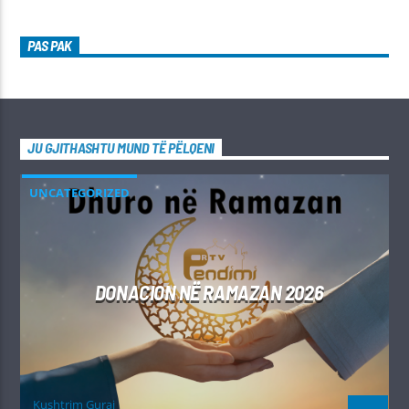
PAS PAK
JU GJITHASHTU MUND TË PËLQENI
UNCATEGORIZED
DONACION NË RAMAZAN 2026
Kushtrim Guraj