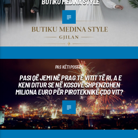
BUTIKU MEDINA STYLE
PAS KËTI POSTIMI
PASI QË JEMI NË PRAG TË VITIT TË RI, A E
KENI DITUR SE NË KOSOVË SHPENZOHEN
MILIONA EURO PËR PIROTEKNIKË ÇDO VIT?