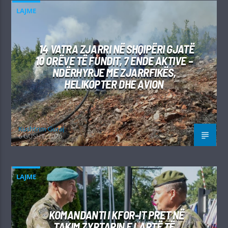
LAJME
14 VATRA ZJARRI NË SHQIPËRI GJATË
10 ORËVE TË FUNDIT, 7 ENDE AKTIVE –
NDËRHYRJE ME ZJARRFIKËS,
HELIKOPTER DHE AVION
Kushtrim Guraj
6 GUSHT, 2026
LAJME
KOMANDANTI I KFOR-IT PRET NË
TAKIM ZYRTARIN E LARTË TË