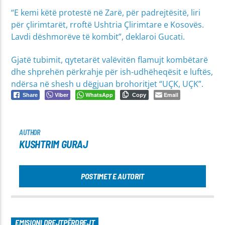
“E kemi këtë protestë në Zarë, për padrejtësitë, liri
për çlirimtarët, rroftë Ushtria Çlirimtare e Kosovës.
Lavdi dëshmorëve të kombit”, deklaroi Gucati.
Gjatë tubimit, qytetarët valëvitën flamujt kombëtarë
dhe shprehën përkrahje për ish-udhëheqësit e luftës,
ndërsa në shesh u dëgjuan brohoritjet “UÇK, UÇK”.
Viber
WhatsApp
Email
Share
Copy
AUTHOR
KUSHTRIM GURAJ
POSTIMET E AUTORIT
EMISIONI DREJTPËRDREJT