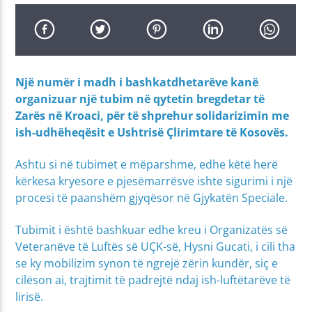
Një numër i madh i bashkatdhetarëve kanë
organizuar një tubim në qytetin bregdetar të
Zarës në Kroaci, për të shprehur solidarizimin me
ish-udhëheqësit e Ushtrisë Çlirimtare të Kosovës.
Ashtu si në tubimet e mëparshme, edhe këtë herë
kërkesa kryesore e pjesëmarrësve ishte sigurimi i një
procesi të paanshëm gjyqësor në Gjykatën Speciale.
Tubimit i është bashkuar edhe kreu i Organizatës së
Veteranëve të Luftës së UÇK-së, Hysni Gucati, i cili tha
se ky mobilizim synon të ngrejë zërin kundër, siç e
cilëson ai, trajtimit të padrejtë ndaj ish-luftëtarëve të
lirisë.