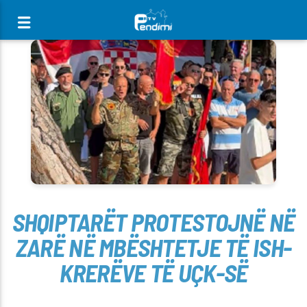
[There are no radio stations in the database]
SHQIPTARËT PROTESTOJNË NË
ZARË NË MBËSHTETJE TË ISH-
KRERËVE TË UÇK-SË