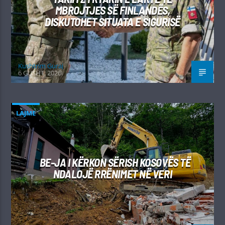
MBROJTJES SË FINLANDËS,
DISKUTOHET SITUATA E SIGURISË
Kushtrim Guraj
6 GUSHT, 2026
LAJME
BE-JA I KËRKON SËRISH KOSOVËS TË
NDALOJË RRËNIMET NË VERI