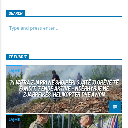
SEARCH
TË FUNDIT
LAJME
14 VATRA ZJARRI NË SHQIPËRI GJATË 10 ORËVE TË
FUNDIT, 7 ENDE AKTIVE – NDËRHYRJE ME
ZJARRFIKËS, HELIKOPTER DHE AVION
LAJME