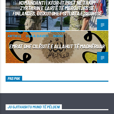
KOMANDANTI I KFOR-IT PRET NË TAKIM
ZYRTARIN E LARTË TË MBROJTJES SË
FINLANDËS, DISKUTOHET SITUATA E SIGURISË
ARTIKUJ
DIJA & DAVETI
IMANI
EMRAT DHE CILËSITË E ALLAHUT TË MADHËRUAR
PAS PAK
JU GJITHASHTU MUND TË PËLQENI