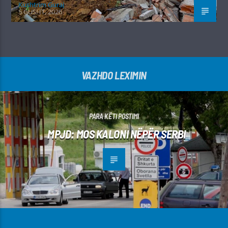
Kushtrim Guraj
5 GUSHT, 2026
VAZHDO LEXIMIN
PARA KËTI POSTIMI
MPJD: MOS KALONI NËPËR SERBI