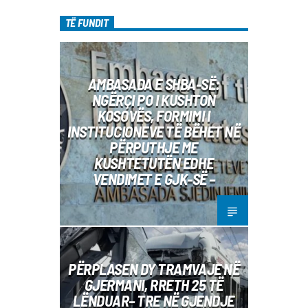
TË FUNDIT
AMBASADA E SHBA-SË:
NGËRÇI PO I KUSHTON
KOSOVËS, FORMIMI I
INSTITUCIONEVE TË BËHET NË
PËRPUTHJE ME
KUSHTETUTËN EDHE
VENDIMET E GJK-SË –
PËRPLASEN DY TRAMVAJE NË
GJERMANI, RRETH 25 TË
LËNDUAR– TRE NË GJENDJE