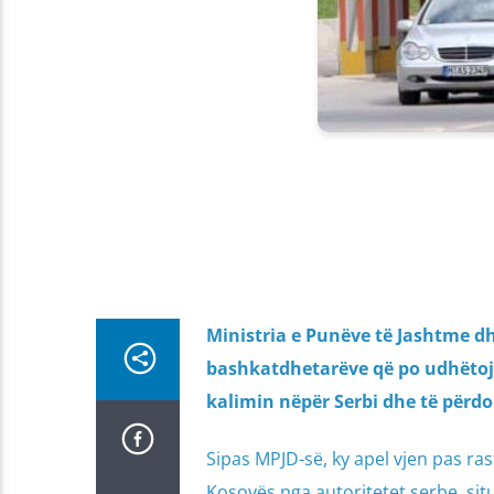
Ministria e Punëve të Jashtme dh
bashkatdhetarëve që po udhëtojnë
kalimin nëpër Serbi dhe të përdo
Sipas MPJD-së, ky apel vjen pas ra
Kosovës nga autoritetet serbe, sit