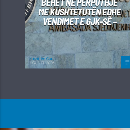
BËHET NË PËRPUTHJE
ME KUSHTETUTËN EDHE
VENDIMET E GJK-SË –
Kushtrim Guraj
7 GUSHT, 2026