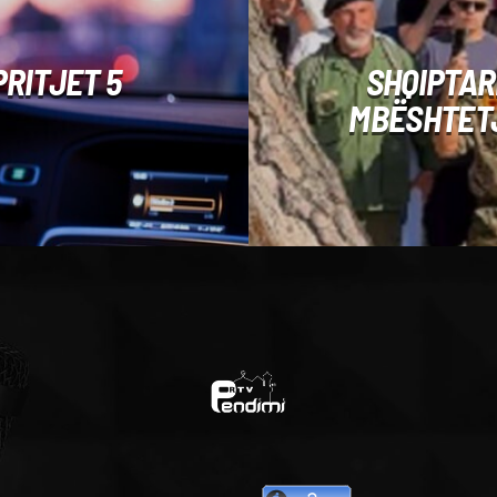
PRITJET 5
SHQIPTAR
MBËSHTETJ