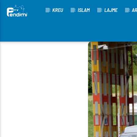
KREU
ISLAM
LAJME
AR
[There are no radio stations in the database]