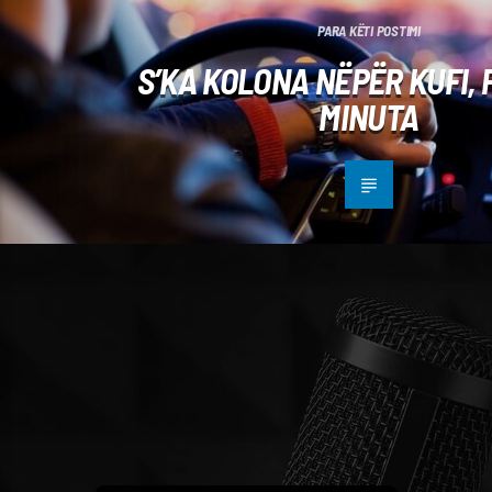
PARA KËTI POSTIMI
S’KA KOLONA NËPËR KUFI, 
MINUTA