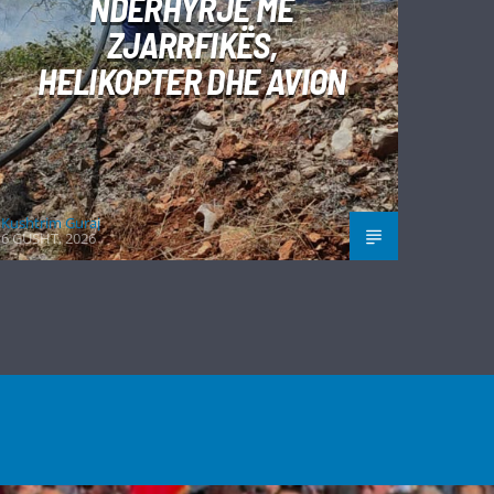
NDËRHYRJE ME
ZJARRFIKËS,
HELIKOPTER DHE AVION
Kushtrim Guraj
6 GUSHT, 2026