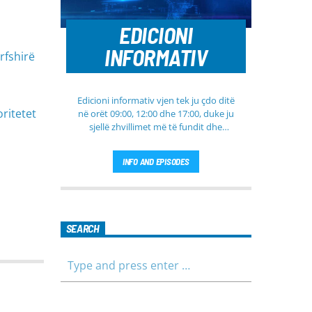
EDICIONI
INFORMATIV
rfshirë
Edicioni informativ vjen tek ju çdo ditë
ritetet
në orët 09:00, 12:00 dhe 17:00, duke ju
sjellë zhvillimet më të fundit dhe
informacionet më të rëndësishme nga
Kosova, rajoni dhe bota. Në këtë
INFO AND EPISODES
edicion do të gjeni lajme të
përditësuara nga fusha të ndryshme,
përfshirë politikën, shoqërinë dhe
ekonominë, si dhe rubrika të veçanta
për sportin dhe parashikimin e motit.
SEARCH
Qëndroni me ne për informim të saktë,
të shpejtë dhe të besueshëm.