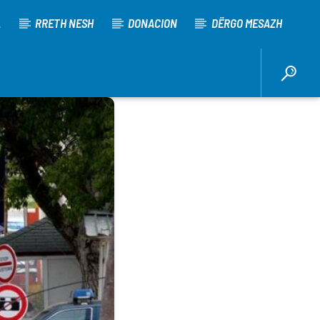
A
RRETH NESH
DONACION
DËRGO MESAZH