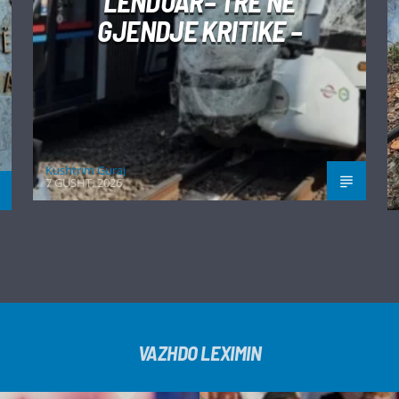
LËNDUAR– TRE NË
GJENDJE KRITIKE –
Kushtrim Guraj
7 GUSHT, 2026
VAZHDO LEXIMIN