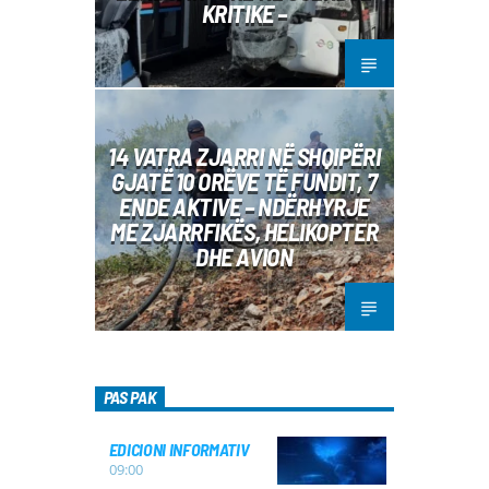
KRITIKE –
14 VATRA ZJARRI NË SHQIPËRI
GJATË 10 ORËVE TË FUNDIT, 7
ENDE AKTIVE – NDËRHYRJE
ME ZJARRFIKËS, HELIKOPTER
DHE AVION
PAS PAK
EDICIONI INFORMATIV
09:00