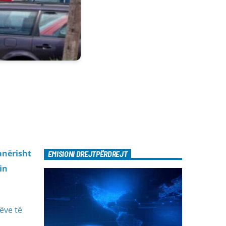
anërisht
EMISIONI DREJTPËRDREJT
in
ëve të