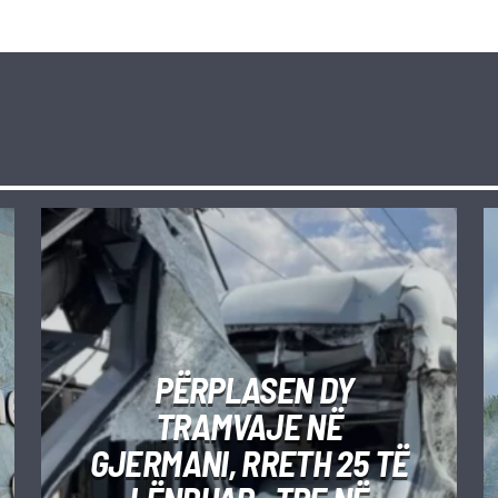
PËRPLASEN DY
TRAMVAJE NË
GJERMANI, RRETH 25 TË