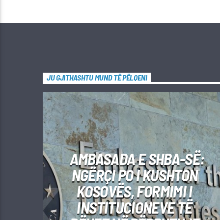
JU GJITHASHTU MUND TË PËLQENI
AMBASADA E SHBA-SË:
NGËRÇI PO I KUSHTON
KOSOVËS, FORMIMI I
INSTITUCIONEVE TË