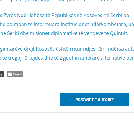
es Zyrës Ndërlidhëse të Republikës së Kosovës në Serbi po
he po mban të informuara institucionet ndërkombëtare, pë
në Serbi dhe misionet diplomatike të vendeve të Quint-it.
ërgimtarëve drejt Kosovës është rritur ndjeshëm, ndërsa auto
 të tregojnë kujdes dhe të zgjedhin itinerare alternative për
Email
py
POSTIMET E AUTORIT