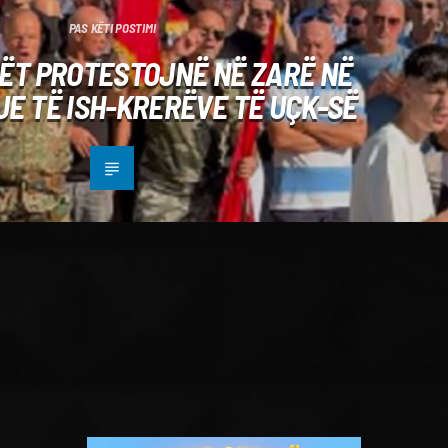
PAS KËTI POSTIMI
ËT PROTESTOJNË NË ZARË NË
E TË ISH-KRERËVE TË UÇK-SË