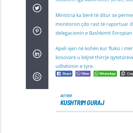
Ministria ka bërë të ditur se përm
monitoron çdo rast të raportuar d
delegacionin e Bashkimit Evropian 
Apeli vjen në kohën kur fluksi i m
kosovare u bëjnë thirrje qytetarëve
udhëtimin e tyre.
Viber
WhatsApp
Share
Co
AUTHOR
KUSHTRIM GURAJ