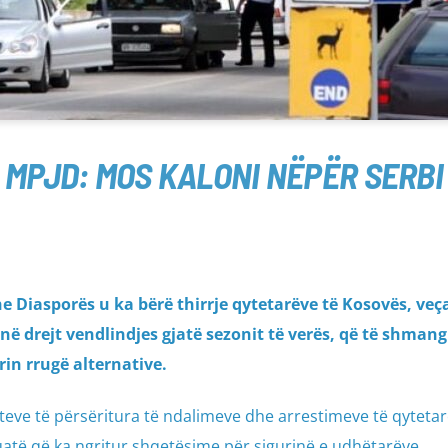
MPJD: MOS KALONI NËPËR SERBI
e Diasporës u ka bërë thirrje qytetarëve të Kosovës, veç
 drejt vendlindjes gjatë sezonit të verës, që të shmang
rin rrugë alternative.
steve të përsëritura të ndalimeve dhe arrestimeve të qytetar
uatë që ka ngritur shqetësime për sigurinë e udhëtarëve.