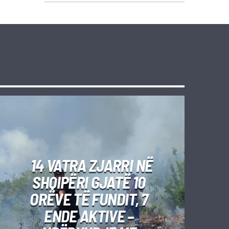
14 VATRA ZJARRI NË
SHQIPËRI GJATË 10
ORËVE TË FUNDIT, 7
ENDE AKTIVE –