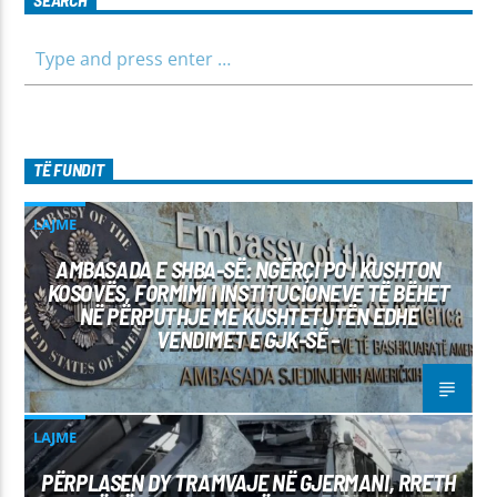
SEARCH
TË FUNDIT
LAJME
AMBASADA E SHBA-SË: NGËRÇI PO I KUSHTON
KOSOVËS, FORMIMI I INSTITUCIONEVE TË BËHET
NË PËRPUTHJE ME KUSHTETUTËN EDHE
VENDIMET E GJK-SË –
LAJME
PËRPLASEN DY TRAMVAJE NË GJERMANI, RRETH