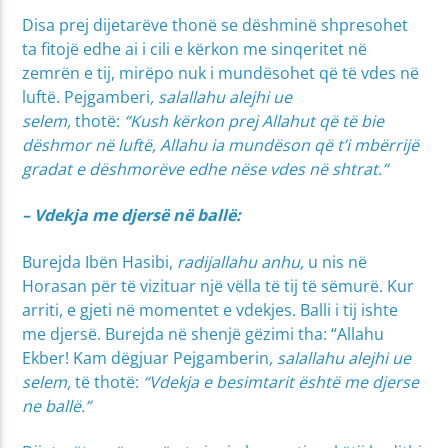
Disa prej dijetarëve thonë se dëshminë shpresohet
ta fitojë edhe ai i cili e kërkon me sinqeritet në
zemrën e tij, mirëpo nuk i mundësohet që të vdes në
luftë. Pejgamberi
, salallahu alejhi ue
selem,
thotë:
“Kush kërkon prej Allahut që të bie
dëshmor në luftë, Allahu ia mundëson që t’i mbërrijë
gradat e dëshmorëve edhe nëse vdes në shtrat.”
– Vdekja me djersë në ballë:
Burejda Ibën Hasibi,
radijallahu anhu,
u nis në
Horasan për të vizituar një vëlla të tij të sëmurë. Kur
arriti, e gjeti në momentet e vdekjes. Balli i tij ishte
me djersë. Burejda në shenjë gëzimi tha: “Allahu
Ekber! Kam dëgjuar Pejgamberin
, salallahu alejhi ue
selem,
të thotë:
“Vdekja e besimtarit është me djerse
ne ballë.”