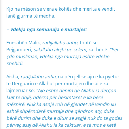
Kjo na mëson se vlera e kohës dhe merita e vendit
lanë gjurma të mëdha.
– Vdekja nga sëmundja e murtajës:
Enes ibën Malik,
radijallahu anhu,
thotë se
Pejgamberi
, salallahu alejhi ue selem,
ka thënë:
“Për
çdo musliman, vdekja nga murtaja është vdekje
shehidi.
Aisha,
radijallahu anha
, na përcjell se ajo e ka pyetur
të Dërguarin e Allahut për murtajën dhe ai e ka
lajmëruar se
: “Ajo është dënim që Allahu ia dërgon
kujt të dojë, ndërsa për besimtarët e ka bërë
mëshirë. Nuk ka asnjë rob që gjendet në vendin ku
është shpërndarë murtaja dhe qëndron aty, duke
bërë durim dhe duke e ditur se asgjë nuk do ta godas
përveç asaj që Allahu ia ka caktuar, e të mos e ketë