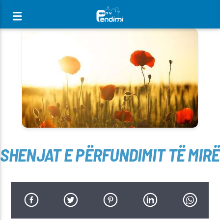
[There are no radio stations in the database]
SHENJAT E PËRFUNDIMIT TË MIRË