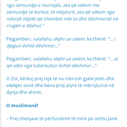
nga sëmundja e murtajës, ata që vdesin me
sëmundje te barkut, të mbyturit, ata që vdesin nga
ndonjë objekt që shembet mbi ta dhe dëshmorët në
rrugën e Allahut.”
Pejgamberi
, salallahu alejhi ue selem,
ka thënë:
“… i
djeguri është dëshmor
…”
Pejgamberi
, salallahu alejhi ue selem,
ka thënë:
“…
ai
që vdes nga tuberkulozi është dëshmor…”
O Zot, kërkoj prej teje të na mbrosh gjatë jetës dhe
vdekjes sonë dhe bëna prej atyre të mbrojturve në
dynja dhe ahiret.
O muslimanë!
– Prej shenjave të përfundimit të mirë po ashtu janë: