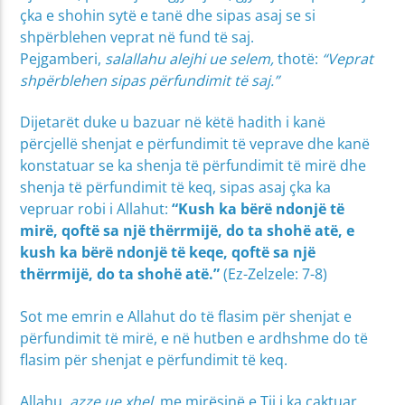
çka e shohin sytë e tanë dhe sipas asaj se si
shpërblehen veprat në fund të saj.
Pejgamberi,
salallahu alejhi ue selem,
thotë:
“Veprat
shpërblehen sipas përfundimit të saj.”
Dijetarët duke u bazuar në këtë hadith i kanë
përcjellë shenjat e përfundimit të veprave dhe kanë
konstatuar se ka shenja të përfundimit të mirë dhe
shenja të përfundimit të keq, sipas asaj çka ka
vepruar robi i Allahut:
“Kush ka bërë ndonjë të
mirë, qoftë sa një thërrmijë, do ta shohë atë, e
kush ka bërë ndonjë të keqe, qoftë sa një
thërrmijë, do ta shohë atë.”
(Ez-Zelzele: 7-8)
Sot me emrin e Allahut do të flasim për shenjat e
përfundimit të mirë, e në hutben e ardhshme do të
flasim për shenjat e përfundimit të keq.
Allahu,
azze ue xhel
, me mirësinë e Tij i ka caktuar