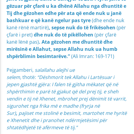
gëzuar për çfarë u ka dhënë Allahu nga dhuntitë e
Tij dhe gëzohen edhe për ata që ende nuk u janë
bashkuar e që kanë ngelur pas tyre
(dhe ende nuk
kanë rënë martirë)
, sepse nuk do të frikësohen
(për
çfarë i pret)
dhe nuk do të pikëllohen
(për çfarë
kanë lënë pas)
. Ata gëzohen me dhuntitë dhe
mirësinë e Allahut, sepse Allahu nuk ua humb
shpërblimin besimtarëve.
”
(Ali Imran: 169-171)
Pejgamberi
, salallahu alejhi ue
selem,
thotë:
“Dëshmorit tek Allahu i Lartësuar i
jepen gjashtë gjëra: I falen të gjitha mëkatet që në
shpërthimin e parë të gjakut që del prej tij, e sheh
vendin e tij në Xhenet, mbrohet prej dënimit të varrit,
sigurohet nga frika më e madhe (fryrja në
Sur)
,
pajiset me stolinë e besimit, martohet me hyritë
e Xhenetit dhe i pranohet ndërmjetësimi për
shtatëdhjetë të afërmeve të tij.”