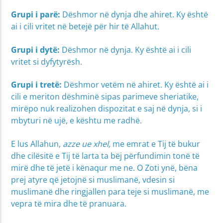
Grupi i parë:
Dëshmor në dynja dhe ahiret. Ky është
ai i cili vritet në betejë për hir të Allahut
.
Grupi i dytë:
Dëshmor në dynja. Ky është ai i cili
vritet si dyfytyrësh.
Grupi i tretë:
Dëshmor vetëm në ahiret. Ky është ai i
cili e meriton dëshminë sipas parimeve sheriatike,
mirëpo nuk realizohen dispozitat e saj në dynja, si i
mbyturi në ujë, e kështu me radhë.
E lus Allahun,
azze ue xhel,
me emrat e Tij të bukur
dhe cilësitë e Tij të larta ta bëj përfundimin tonë të
mirë dhe të jetë i kënaqur me ne. O Zoti ynë, bëna
prej atyre që jetojnë si muslimanë, vdesin si
muslimanë dhe ringjallen para teje si muslimanë, me
vepra të mira dhe të pranuara.