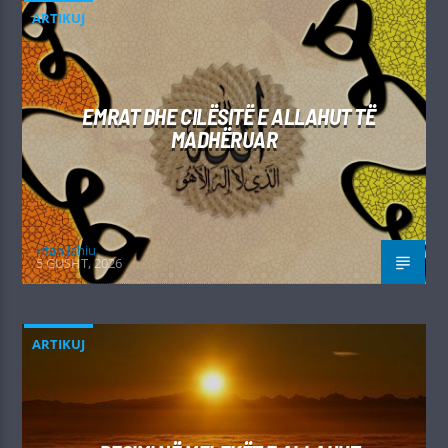
ARTIKUJ
EMRAT DHE CILËSITË E ALLAHUT TË
MADHËRUAR
Irfan Jahiu
5 GUSHT, 2026
ARTIKUJ