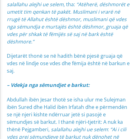
salallahu alejhi ue selem,
tha:
“Atëherë, dëshmorët e
umetit tim qenkan të pakët. Muslimani i vrarë në
rrugë të Allahut është dëshmor, muslimani që vdes
nga sëmundja e murtajës është dëshmor, gruaja që
vdes për shkak të fëmijës së saj në bark është
dëshmore.”
Dijetarët thonë se në hadith bënë pjesë gruaja që
vdes në lindje ose vdes dhe fëmija është në barkun e
saj.
– Vdekja nga sëmundjet e barkut:
Abdullah ibën Jesar thotë se isha ulur me Sulejman
ibën Sured dhe Halid ibën Irfatah dhe e përmendën
se një njeri kishte ndërruar jetë si pasojë e
sëmundjes së barkut. I thanë njëri-tjetrit: A nuk ka
thënë Pejgamberi
, salallahu alejhi ue selem
:
“Ai i cili
vdes prej sëmundjeve të barkut nuk dënohet në