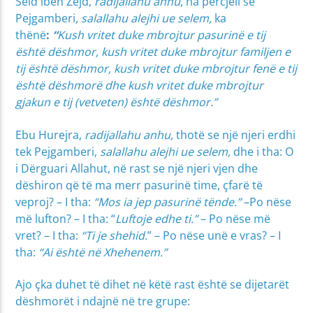
Seid ibën Zejd,
radijallahu anhu
, na përcjell se
Pejgamberi
, salallahu alejhi ue selem,
ka
thënë
:
“
Kush vritet duke mbrojtur pasurinë e tij
është dëshmor, kush vritet duke mbrojtur familjen e
tij është dëshmor, kush vritet duke mbrojtur fenë e tij
është dëshmorë dhe kush vritet duke mbrojtur
gjakun e tij (vetveten) është dëshmor.”
Ebu Hurejra,
radijallahu anhu,
thotë se një njeri erdhi
tek Pejgamberi,
salallahu alejhi ue selem,
dhe i tha: O
i Dërguari Allahut, në rast se një njeri vjen dhe
dëshiron që të ma merr pasurinë time, çfarë të
veproj? – I tha:
“Mos ia jep pasurinë tënde.”
–Po nëse
më lufton? – I tha: “
Luftoje edhe ti.”
– Po nëse më
vret? – I tha:
“Ti je shehid
.” – Po nëse unë e vras? – I
tha:
“Ai është në Xhehenem.”
Ajo çka duhet të dihet në këtë rast është se dijetarët
dëshmorët i ndajnë në tre grupe: