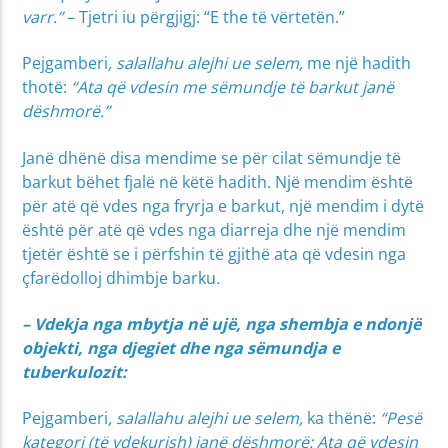
varr.”
– Tjetri iu përgjigj: “E the të vërtetën.”
Pejgamberi
, salallahu alejhi ue selem,
me një hadith
thotë:
“Ata që vdesin me sëmundje të barkut janë
dëshmorë.”
Janë dhënë disa mendime se për cilat sëmundje të
barkut bëhet fjalë në këtë hadith. Një mendim është
për atë që vdes nga fryrja e barkut, një mendim i dytë
është për atë që vdes nga diarreja dhe një mendim
tjetër është se i përfshin të gjithë ata që vdesin nga
çfarëdolloj dhimbje barku
.
– Vdekja nga mbytja në ujë, nga shembja e ndonjë
objekti, nga djegiet dhe nga sëmundja e
tuberkulozit:
Pejgamberi
, salallahu alejhi ue selem,
ka thënë:
“Pesë
kategori (të vdekurish) janë dëshmorë: Ata që vdesin