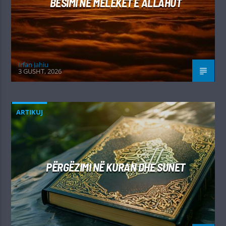
BESIMI NË MELEKËT E ALLAHUT
Irfan Jahiu
3 GUSHT, 2026
ARTIKUJ
PËRGËZIMI NË KURAN DHE SUNET