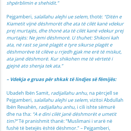
shpërblimin e shehidit.”
Pejgamberi
, salallahu alejhi ue selem,
thotë:
“Ditën e
Kiametit vijnë dëshmorët dhe ata të cilët kanë vdekur
prej murtajës, dhe thonë ata të cilët kanë vdekur prej
murtajës: Ne jemi dëshmorë. U thuhet: Shikoni kah
ata, në rast se janë plagët e tyre sikurse plagët e
dëshmorëve të cilëve u rrjedh gjak me erë të miskut,
ata janë dëshmorë. Kur shikohen me të vërtetë i
gjejnë ato shenja tek ata.”
– Vdekja e gruas për shkak të lindjes së fëmijës:
Ubadeh Ibën Samit,
radijallahu anhu,
na përcjell se
Pejgamberi
, salallahu alejhi ue selem,
vizitoi Abdullah
Ibën Revahën,
radijallahu anhu,
i cili ishte sëmurë
dhe na tha:
“A e dini cilët janë dëshmorët e umetit
tim?”
Të pranishmit thanë: “Muslimani i vrarë në
fushë të betejës është dëshmor.” – Pejgamberi
,