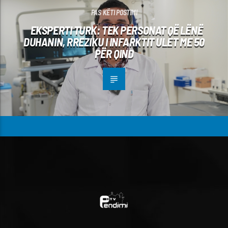
PAS KËTI POSTIMI
EKSPERTI TURK: TEK PERSONAT QË LËNË
DUHANIN, RREZIKU I INFARKTIT ULET ME 50
PËR QIND