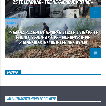
25 TË LËNDUAR– TRE NË GJENDJE KRITIKE –
LAJME
14 VATRA ZJARRI NË SHQIPËRI GJATË 10 ORËVE TË
FUNDIT, 7 ENDE AKTIVE – NDËRHYRJE ME
ZJARRFIKËS, HELIKOPTER DHE AVION
PAS PAK
JU GJITHASHTU MUND TË PËLQENI