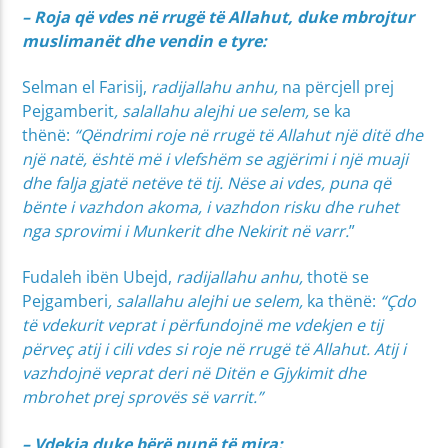
– Roja që vdes në rrugë të Allahut, duke mbrojtur
muslimanët dhe vendin e tyre:
Selman el Farisij,
radijallahu anhu,
na përcjell prej
Pejgamberit
, salallahu alejhi ue selem,
se ka
thënë:
“Qëndrimi roje në rrugë të Allahut një ditë dhe
një natë, është më i vlefshëm se agjërimi i një muaji
dhe falja gjatë netëve të tij. Nëse ai vdes, puna që
bënte i vazhdon akoma, i vazhdon risku dhe ruhet
nga sprovimi i Munkerit dhe Nekirit në varr.
”
Fudaleh ibën Ubejd,
radijallahu anhu,
thotë se
Pejgamberi
, salallahu alejhi ue selem,
ka thënë:
“Çdo
të vdekurit veprat i përfundojnë me vdekjen e tij
përveç atij i cili vdes si roje në rrugë të Allahut. Atij i
vazhdojnë veprat deri në Ditën e Gjykimit dhe
mbrohet prej sprovës së varrit.”
– Vdekja duke bërë punë të mira: