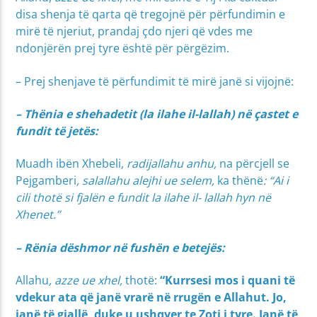
disa shenja të qarta që tregojnë për përfundimin e
mirë të njeriut, prandaj çdo njeri që vdes me
ndonjërën prej tyre është për përgëzim.
– Prej shenjave të përfundimit të mirë janë si vijojnë:
– Thënia e shehadetit (la ilahe il-lallah) në çastet e
fundit të jetës:
Muadh ibën Xhebeli,
radijallahu anhu,
na përcjell se
Pejgamberi
, salallahu alejhi ue selem,
ka thënë
: “Ai i
cili thotë si fjalën e fundit la ilahe il- lallah hyn në
Xhenet.”
– Rënia dëshmor në fushën e betejës:
Allahu
, azze ue xhel,
thotë:
“
Kurrsesi mos i quani të
vdekur ata që janë vrarë në rrugën e Allahut. Jo,
janë të gjallë, duke u ushqyer te Zoti i tyre. Janë të