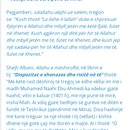
Pejgamberi
, salallahu alejhi ue selem,
tregon
se:
“Kush thotë “La ilahe il-lallah” duke e shpresuar
Fytyrën e Allahut dhe mbyll jetën me ketë fjalë, futet
në Xhenet. Kush agjëron një ditë për hir të Allahut
dhe mbyll jetën me të, futet në Xhenet, dhe kush jep
një sadaka për hir të Allahut dhe mbyll jetën me të,
futet në Xhenet.”
Shejh Albani,
Allahu e mëshiroftë,
në librin e
tij:
“Dispozitat e xhenazes dhe risitë në të”
thotë:
“Me ketë rast dëshiroj të tregoj se edhe vëllai im më i
madh Muhamed Naxhi Ebu Ahmedi ka vdekur gjatë
haxhit, vitin e kaluar (1401 h), me një punë të mirë,
insha’Allah. Ai vdiq gjatë hedhjes së gurëve në ditën e
fundit të Teshrikut (qëndrimit në Mina). Disa haxhinjë
më kanë treguar se një shokë i tij (vëllait) i kishte
dhënë një gotë çaji me dorën e majtë. Ai i thotë: “O