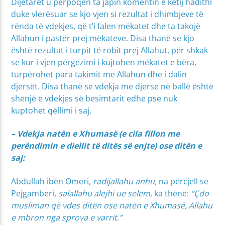
Dijetarët u përpoqën ta japin komentin e këtij hadithi
duke vlerësuar se kjo vjen si rezultat i dhimbjeve të
rënda të vdekjes, që t’i falen mëkatet dhe ta takojë
Allahun i pastër prej mëkateve. Disa thanë se kjo
është rezultat i turpit të robit prej Allahut, për shkak
se kur i vjen përgëzimi i kujtohen mëkatet e bëra,
turpërohet para takimit me Allahun dhe i dalin
djersët. Disa thanë se vdekja me djerse në ballë është
shenjë e vdekjes së besimtarit edhe pse nuk
kuptohet qëllimi i saj.
– Vdekja natën e Xhumasë (e cila fillon me
perëndimin e diellit të ditës së enjte) ose ditën e
saj:
Abdullah ibën Omeri,
radijallahu anhu,
na përcjell se
Pejgamberi
, salallahu alejhi ue selem,
ka thënë:
“Çdo
musliman që vdes ditën ose natën e Xhumasë, Allahu
e mbron nga sprova e varrit.”