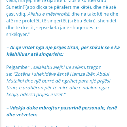
vëlla, ma jep me të djathtën. Mos e kundërshto
Sunetin!”(apo diçka të përafërt me këtë), dhe në atë
çast vdiq,
Allahu e mëshiroftë,
dhe na takoftë ne dhe
atë me profetët, të sinqertët (si Ebu Bekri), shehidët
dhe të drejtit, sepse këta janë shoqërues të
shkëlqyer.”
– Ai që vritet nga një prijës tiran, për shkak se e ka
këshilluar atë sinqerisht:
Pejgamberi
, salallahu alejhi ue selem,
tregon
se:
“Zotëria i shehidëve është Hamza Ibën Abdul
Mutalibi dhe një burrë që ngrihet para një prijësi
tiran, e urdhëron për të mirë dhe e ndalon nga e
keqja, ndërsa prijësi e vret.”
– Vdekja duke mbrojtur pasurinë personale, fenë
dhe vetveten: