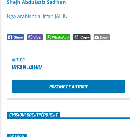
Shejh Abdulaziz Sed’han
Nga arabishtja: Irfan JAHIU
Viber
WhatsApp
Email
Share
Copy
AUTHOR
IRFAN JAHIU
POSTIMET E AUTORIT
EMISIONI DREJTPËRDREJT