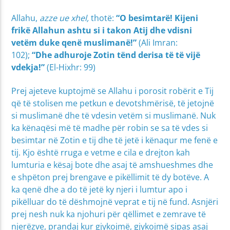
Allahu,
azze ue xhel,
thotë:
“
O besimtarë! Kijeni
frikë Allahun ashtu si i takon Atij dhe vdisni
vetëm duke qenë muslimanë!”
(Ali Imran:
102);
“Dhe adhuroje Zotin tënd derisa të të vijë
vdekja!”
(El-Hixhr: 99)
Prej ajeteve kuptojmë se Allahu i porosit robërit e Tij
që të stolisen me petkun e devotshmërisë, të jetojnë
si muslimanë dhe të vdesin vetëm si muslimanë. Nuk
ka kënaqësi më të madhe për robin se sa të vdes si
besimtar në Zotin e tij dhe të jetë i kënaqur me fenë e
tij. Kjo është rruga e vetme e cila e drejton kah
lumturia e kësaj bote dhe asaj të amshueshmes dhe
e shpëton prej brengave e pikëllimit të dy botëve. A
ka qenë dhe a do të jetë ky njeri i lumtur apo i
pikëlluar do të dëshmojnë veprat e tij në fund. Asnjëri
prej nesh nuk ka njohuri për qëllimet e zemrave të
njerëzve, prandaj kur gjykojmë, gjykojmë sipas asaj