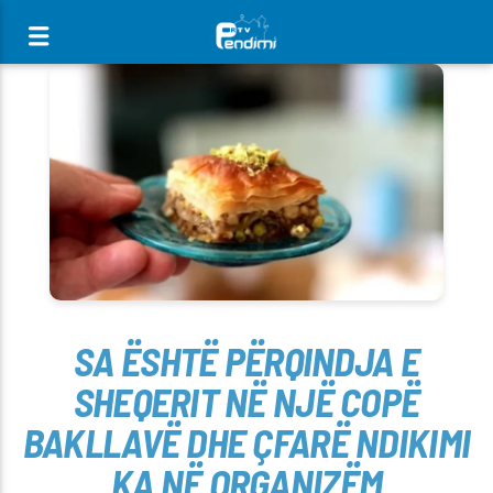
[There are no radio stations in the database]
SA ËSHTË PËRQINDJA E
SHEQERIT NË NJË COPË
BAKLLAVË DHE ÇFARË NDIKIMI
KA NË ORGANIZËM