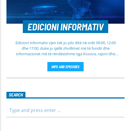
EDICIONI INFORMATIV
Edicioni informativ vjen tek ju çdo ditë në orët 09:00, 12:00
dhe 17:00, duke ju sjellë zhvillimet më të fundit dhe
informacionet më të rëndësishme nga Kosova, rajoni dhe
bota. Në këtë edicion do të gjeni lajme të përditësuara nga
fusha të ndryshme, përfshirë politikën, shoqërinë dhe
INFO AND EPISODES
ekonominë, si dhe rubrika të veçanta për sportin dhe
parashikimin e motit. Qëndroni me ne për informim të saktë,
të shpejtë dhe të besueshëm.
SEARCH