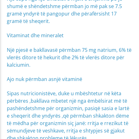
shumë e shëndetshme përmban jo më pak se 7.5
gramë yndyrë të pangopur dhe përafërsisht 17
gramë të sheqerit.
Vitaminat dhe mineralet
Një pjesë e bakllavasë përmban 75 mg natrium, 6% të
vlerës ditore të hekurit dhe 2% të vlerës ditore për
kalciumin.
Ajo nuk përmban asnjë vitaminë
Sipas nutricionistëve, duke u mbështetur në këta
përbëres ,bakllava mbetet një nga ëmbëlsirat më të
pashëndetshme për organizmin, pasiqë sasia e lartë
e sheqerit dhe yndyrës ,që përmban shkakton dëme
të mëdha për organizmin siç janë: rritja e rrezikut të
sëmundjeve të veshkave, rritja e shtypjes së gjakut
dhe shkakton probleme të lëkurës.