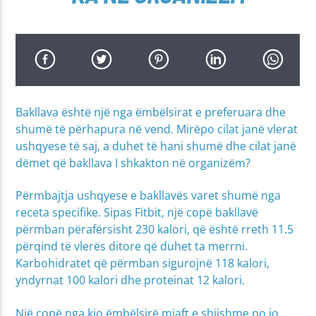
Bakllava është një nga ëmbëlsirat e preferuara dhe
shumë të përhapura në vend. Mirëpo cilat janë vlerat
ushqyese të saj, a duhet të hani shumë dhe cilat janë
dëmet që bakllava I shkakton në organizëm?
Përmbajtja ushqyese e bakllavës varet shumë nga
receta specifike. Sipas Fitbit, një copë bakllavë
përmban përafërsisht 230 kalori, që është rreth 11.5
përqind të vlerës ditore që duhet ta merrni.
Karbohidratet që përmban sigurojnë 118 kalori,
yndyrnat 100 kalori dhe proteinat 12 kalori.
Një copë nga kjo ëmbëlsirë mjaft e shijshme po jo