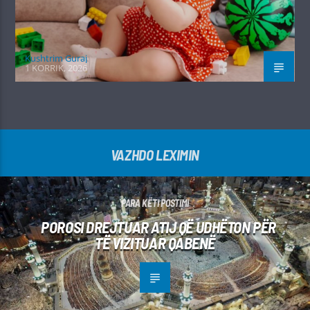
Kushtrim Guraj
1 KORRIK, 2026
VAZHDO LEXIMIN
PARA KËTI POSTIMI
POROSI DREJTUAR ATIJ QË UDHËTON PËR
TË VIZITUAR QABENË