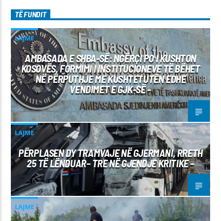
TË FUNDIT
LAJME
AMBASADA E SHBA-SË: NGËRÇI PO I KUSHTON
KOSOVËS, FORMIMI I INSTITUCIONEVE TË BËHET
NË PËRPUTHJE ME KUSHTETUTËN EDHE
VENDIMET E GJK-SË –
LAJME
PËRPLASEN DY TRAMVAJE NË GJERMANI, RRETH
25 TË LËNDUAR– TRE NË GJENDJE KRITIKE –
LAJME