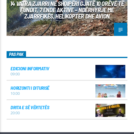
14 VATRA ZJARRI NË SHQIPËRI GJATË 10 ORËVE TË
FUNDIT, 7 ENDE AKTIVE – NDËRHYRJE ME
ZJARRFIKËS, HELIKOPTER DHE AVION
PAS PAK
EDICIONI INFORMATIV
09:00
HORIZONTI I DITURISË
10:00
DRITA E SË VËRTETËS
20:00