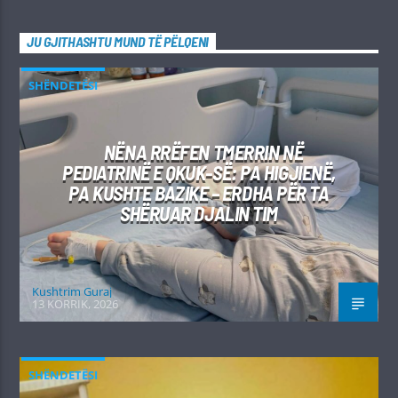
JU GJITHASHTU MUND TË PËLQENI
SHËNDETËSI
NËNA RRËFEN TMERRIN NË
PEDIATRINË E QKUK-SË: PA HIGJIENË,
PA KUSHTE BAZIKE – ERDHA PËR TA
SHËRUAR DJALIN TIM
Kushtrim Guraj
13 KORRIK, 2026
SHËNDETËSI