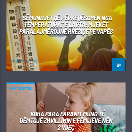
SËMUNDJET QË PËRKEQËSOHEN NGA
TEMPERATURAT E LARTA: MJEKËT
PARALAJMËROJNË RREZIQET E VAPËS
Kushtrim Guraj
3 KORRIK, 2026
SHËNDETËSI
KOHA PARA EKRANIT MUND TË
DËMTOJË ZHVILLIMIN E FËMIJËVE NËN
2 VJEÇ