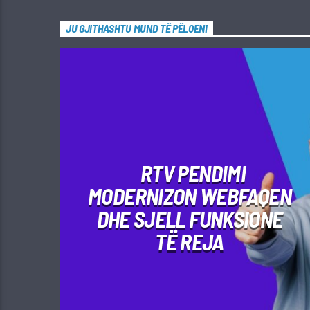
JU GJITHASHTU MUND TË PËLQENI
RTV PENDIMI
MODERNIZON WEBFAQEN
DHE SJELL FUNKSIONE
TË REJA