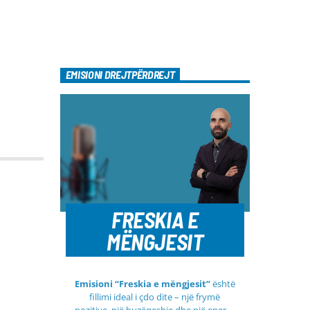
EMISIONI DREJTPËRDREJT
FRESKIA E
MËNGJESIT
Emisioni “Freskia e mëngjesit”
është
fillimi ideal i çdo dite – një frymë