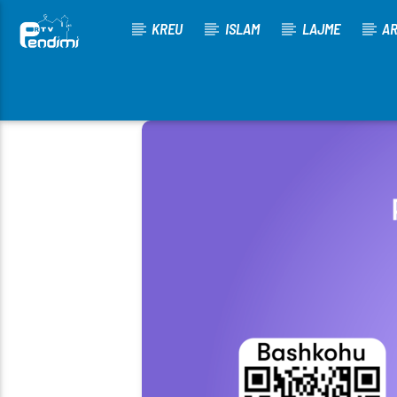
KREU
ISLAM
LAJME
AR
[There are no radio stations in the database]