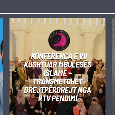
KONFERENCA E VII
KUSHTUAR MBULESËS
ISLAME –
TRANSMETOHET
DREJTPËRDREJT NGA
RTV PENDIMI