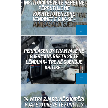
INSTITUCIONEVE TË BËHET NË
PËRPUTHJE ME
KUSHTETUTËN EDHE
VENDIMET E GJK-SË –
PËRPLASEN DY TRAMVAJE NË
GJERMANI, RRETH 25 TË
LËNDUAR– TRE NË GJENDJE
KRITIKE –
14 VATRA ZJARRI NË SHQIPËRI
GJATË 10 ORËVE TË FUNDIT, 7