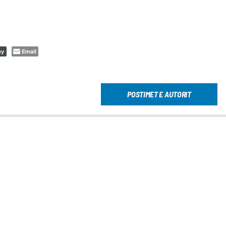
Email
py
POSTIMET E AUTORIT