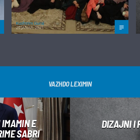
Kushtrim Guraj
29 JANAR, 2025
VAZHDO LEXIMIN
 IMAMIN E
DIZAJNI I
RIME SABRI