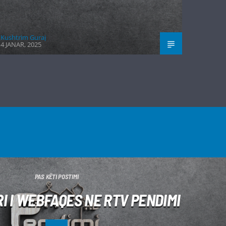
Kushtrim Guraj
4 JANAR, 2025
PAS KËTI POSTIMI
 RI I WEBFAQES NE RTV PENDIMI