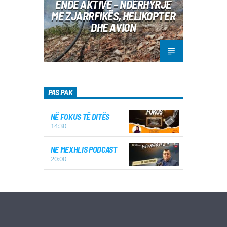
ENDE AKTIVE – NDËRHYRJE
ME ZJARRFIKËS, HELIKOPTER
DHE AVION
PAS PAK
NË FOKUS TË DITËS
14:30
NE MEXHLIS PODCAST
20:00