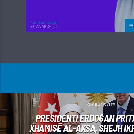
Kushtrim Guraj
31 JANAR, 2025
PARA KËTI POSTIMI
PRESIDENTI ERDOĞAN PRITI
XHAMISË AL-AKSA, SHEJH IK