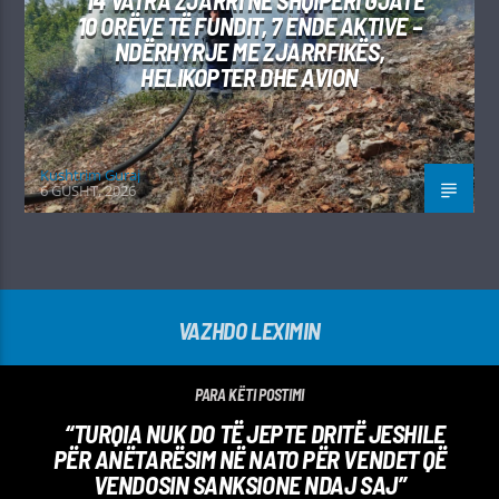
14 VATRA ZJARRI NË SHQIPËRI GJATË
10 ORËVE TË FUNDIT, 7 ENDE AKTIVE –
NDËRHYRJE ME ZJARRFIKËS,
HELIKOPTER DHE AVION
Kushtrim Guraj
6 GUSHT, 2026
VAZHDO LEXIMIN
PARA KËTI POSTIMI
“TURQIA NUK DO TË JEPTE DRITË JESHILE
PËR ANËTARËSIM NË NATO PËR VENDET QË
VENDOSIN SANKSIONE NDAJ SAJ”