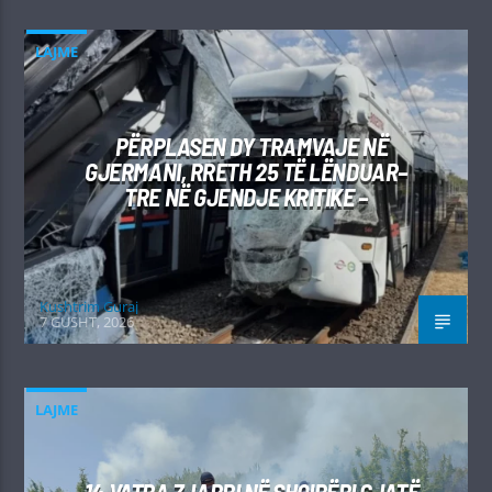
LAJME
PËRPLASEN DY TRAMVAJE NË
GJERMANI, RRETH 25 TË LËNDUAR–
TRE NË GJENDJE KRITIKE –
Kushtrim Guraj
7 GUSHT, 2026
LAJME