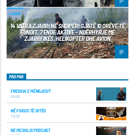
LAJME
14 VATRA ZJARRI NË SHQIPËRI GJATË 10 ORËVE TË
FUNDIT, 7 ENDE AKTIVE – NDËRHYRJE ME
ZJARRFIKËS, HELIKOPTER DHE AVION
PAS PAK
FRESKIA E MËNGJESIT
09:00
NË FOKUS TË DITËS
14:30
NE MEXHLIS PODCAST