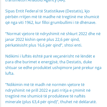
Sipas Entit Federal të Statistikave (Destatis), kjo
përbën rritjen më të madhe në tregtinë me shumicë
që nga viti 1962, kur filloi grumbullimi i të dhënave.
“Normat vjetore të ndryshimit në shkurt 2022 dhe në
janar 2022 kishin qenë plus 22,6 për qind,
përkatësisht plus 16,6 për qind”, shtoi enti.
Ndikimi i luftës është parë veçanërisht në lëndët e
para dhe burimet e energjisë, tha Destatis, duke
shtuar se edhe produktet ushqimore janë prekur nga
lufta.
“Ndikimin më të madh në normën vjetore të
ndryshimit në prill 2022 e pati rritja e çmimit në
tregtinë me shumicë të produkteve të naftës
minerale (plus 63,4 për qind)”, thuhet në deklaratë.