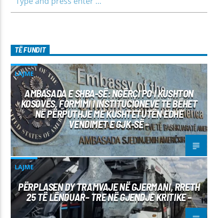
TË FUNDIT
LAJME
AMBASADA E SHBA-SË: NGËRÇI PO I KUSHTON
KOSOVËS, FORMIMI I INSTITUCIONEVE TË BËHET
NË PËRPUTHJE ME KUSHTETUTËN EDHE
VENDIMET E GJK-SË –
LAJME
PËRPLASEN DY TRAMVAJE NË GJERMANI, RRETH
25 TË LËNDUAR– TRE NË GJENDJE KRITIKE –