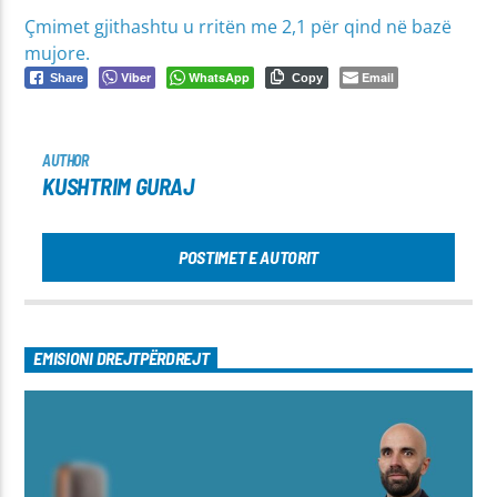
Çmimet gjithashtu u rritën me 2,1 për qind në bazë
mujore.
Viber
WhatsApp
Email
Share
Copy
AUTHOR
KUSHTRIM GURAJ
POSTIMET E AUTORIT
EMISIONI DREJTPËRDREJT