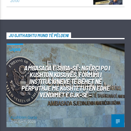
20:00
JU GJITHASHTU MUND TË PËLQENI
LAJME
AMBASADA E SHBA-SË: NGËRÇI PO I
KUSHTON KOSOVËS, FORMIMI I
INSTITUCIONEVE TË BËHET NË
PËRPUTHJE ME KUSHTETUTËN EDHE
VENDIMET E GJK-SË –
Kushtrim Guraj
7 GUSHT, 2026