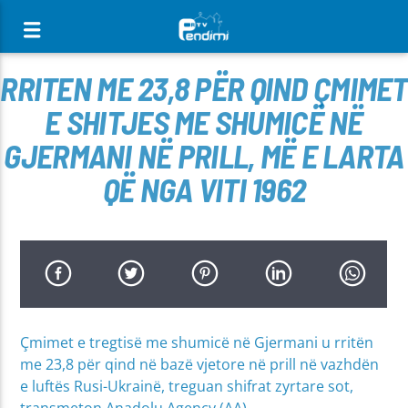
[There are no radio stations in the database]
RRITEN ME 23,8 PËR QIND ÇMIMET
E SHITJES ME SHUMICË NË
GJERMANI NË PRILL, MË E LARTA
QË NGA VITI 1962
Çmimet e tregtisë me shumicë në Gjermani u rritën
me 23,8 për qind në bazë vjetore në prill në vazhdën
e luftës Rusi-Ukrainë, treguan shifrat zyrtare sot,
transmeton Anadolu Agency (AA).