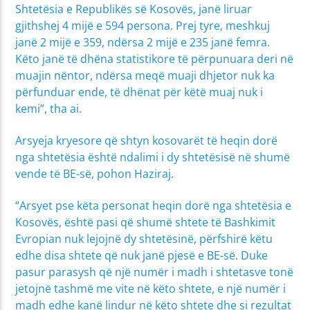
Shtetësia e Republikës së Kosovës, janë liruar
gjithshej 4 mijë e 594 persona. Prej tyre, meshkuj
janë 2 mijë e 359, ndërsa 2 mijë e 235 janë femra.
Këto janë të dhëna statistikore të përpunuara deri në
muajin nëntor, ndërsa meqë muaji dhjetor nuk ka
përfunduar ende, të dhënat për këtë muaj nuk i
kemi”, tha ai.
Arsyeja kryesore që shtyn kosovarët të heqin dorë
nga shtetësia është ndalimi i dy shtetësisë në shumë
vende të BE-së, pohon Haziraj.
“Arsyet pse këta personat heqin dorë nga shtetësia e
Kosovës, është pasi që shumë shtete të Bashkimit
Evropian nuk lejojnë dy shtetësinë, përfshirë këtu
edhe disa shtete që nuk janë pjesë e BE-së. Duke
pasur parasysh që një numër i madh i shtetasve tonë
jetojnë tashmë me vite në këto shtete, e një numër i
madh edhe kanë lindur në këto shtete dhe si rezultat