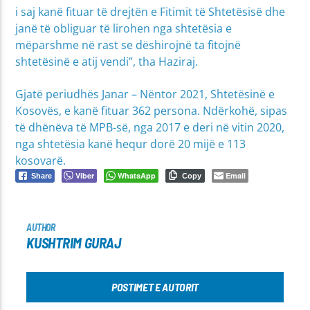
i saj kanë fituar të drejtën e Fitimit të Shtetësisë dhe
janë të obliguar të lirohen nga shtetësia e
mëparshme në rast se dëshirojnë ta fitojnë
shtetësinë e atij vendi”, tha Haziraj.
Gjatë periudhës Janar – Nëntor 2021, Shtetësinë e
Kosovës, e kanë fituar 362 persona. Ndërkohë, sipas
të dhënëva të MPB-së, nga 2017 e deri në vitin 2020,
nga shtetësia kanë hequr dorë 20 mijë e 113
kosovarë.
Viber
WhatsApp
Email
Share
Copy
AUTHOR
KUSHTRIM GURAJ
POSTIMET E AUTORIT