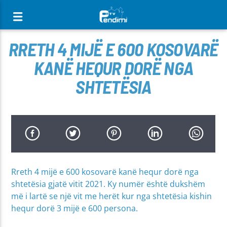
[There are no radio stations in the database]
RRETH 4 MIJË E 600 KOSOVARË
KANË HEQUR DORË NGA
SHTETËSIA
Rreth 4 mijë e 600 kosovarë kanë hequr dorë nga
shtetësia gjatë vitit 2021. Ky numër është dukshëm
më i lartë se një vit me herët kur nga shtetësia kishin
hequr dorë 3 mijë e 600 persona.