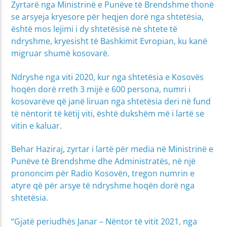
Zyrtarë nga Ministrinë e Punëve të Brendshme thonë
se arsyeja kryesore për heqjen dorë nga shtetësia,
është mos lejimi i dy shtetësisë në shtete të
ndryshme, kryesisht të Bashkimit Evropian, ku kanë
migruar shumë kosovarë.
Ndryshe nga viti 2020, kur nga shtetësia e Kosovës
hoqën dorë rreth 3 mijë e 600 persona, numri i
kosovarëve që janë liruan nga shtetësia deri në fund
të nëntorit të këtij viti, është dukshëm më i lartë se
vitin e kaluar.
Behar Haziraj, zyrtar i lartë për media në Ministrinë e
Punëve të Brendshme dhe Administratës, në një
prononcim për Radio Kosovën, tregon numrin e
atyre që për arsye të ndryshme hoqën dorë nga
shtetësia.
“Gjatë periudhës Janar – Nëntor të vitit 2021, nga