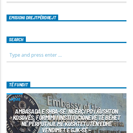
EMISIONI DREJTPËRDREJT
SEARCH
TË FUNDIT
LAJME
AMBASADA E SHBA-SË: NGËRÇI PO I KUSHTON
KOSOVËS, FORMIMI I INSTITUCIONEVE TË BËHET
NË PËRPUTHJE ME KUSHTETUTËN EDHE
VENDIMET E GJK-SË –