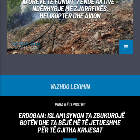
10 ORËVE TË FUNDIT, 7 ENDE AKTIVE –
NDËRHYRJE ME ZJARRFIKËS,
HELIKOPTER DHE AVION
Kushtrim Guraj
6 GUSHT, 2026
VAZHDO LEXIMIN
PARA KËTI POSTIMI
ERDOGAN: ISLAMI SYNON TA ZBUKUROJË
BOTËN DHE TA BËJË MË TË JETUESHME
PËR TË GJITHA KRIJESAT