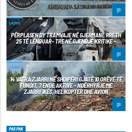
LAJME
PËRPLASEN DY TRAMVAJE NË GJERMANI, RRETH
25 TË LËNDUAR– TRE NË GJENDJE KRITIKE –
LAJME
14 VATRA ZJARRI NË SHQIPËRI GJATË 10 ORËVE TË
FUNDIT, 7 ENDE AKTIVE – NDËRHYRJE ME
ZJARRFIKËS, HELIKOPTER DHE AVION
PAS PAK