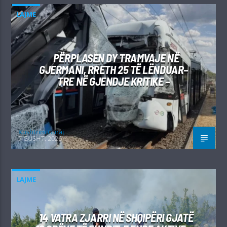
LAJME
PËRPLASEN DY TRAMVAJE NË
GJERMANI, RRETH 25 TË LËNDUAR–
TRE NË GJENDJE KRITIKE –
Kushtrim Guraj
7 GUSHT, 2026
LAJME
14 VATRA ZJARRI NË SHQIPËRI GJATË