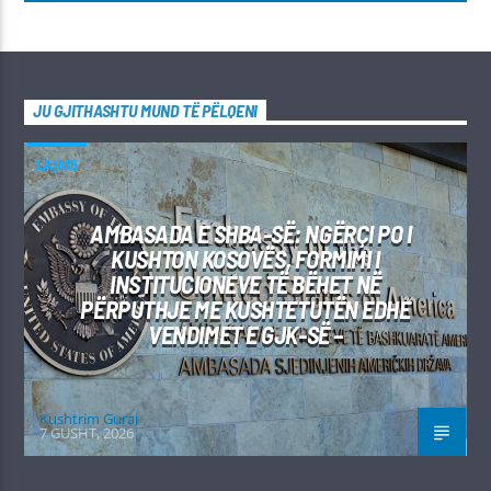
JU GJITHASHTU MUND TË PËLQENI
LAJME
AMBASADA E SHBA-SË: NGËRÇI PO I
KUSHTON KOSOVËS, FORMIMI I
INSTITUCIONEVE TË BËHET NË
PËRPUTHJE ME KUSHTETUTËN EDHE
VENDIMET E GJK-SË –
Kushtrim Guraj
7 GUSHT, 2026