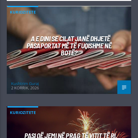
KURIOZITETE
A E DINI SE CILAT JANË DHJETË
PASAPORTAT MË TË FUQISHME NË
BOTË?
Kushtrim Guraj
2 KORRIK, 2026
KURIOZITETE
PASI QË JEMI NË PRAG TË VITIT TË RI,