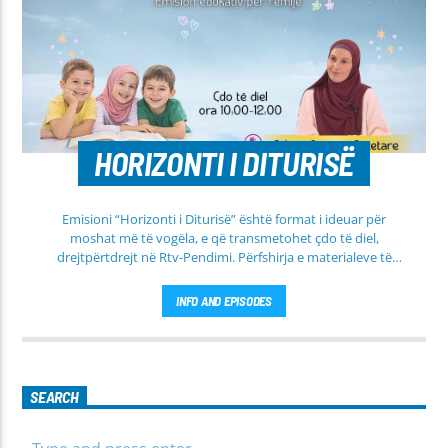
HORIZONTI I DITURISË
Emisioni “Horizonti i Diturisë” është format i ideuar për
moshat më të vogëla, e që transmetohet çdo të diel,
drejtpërtdrejt në Rtv-Pendimi. Përfshirja e materialeve të
dobishme, me qëllim mësimi, edukimi dhe orientimi në
rrugën e duhur të besimit Islam, janë pikësynimi kryesor i
INFO AND EPISODES
këtij emisioni. Përshtatur për grupmosha të ndryshme, e që
të jemi më afër dëgjuesve të rinj, komunikojmë së bashku me
fëmijët, të cilët mund të jenë pjesëmarrës në bashkëbisedim
për tema të ndryshme, në një formë testimi për njohuritë që
kanë, por edhe përfitimin e njohurive të reja. Çdo të diel, ora
SEARCH
10:00-12:00 Moderatore: Luljeta Beqiri Kontakti: Viber: +383
45 471 848 SMS: Dërgo Mesazh