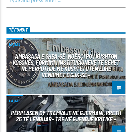
TË FUNDIT
LAJME
AMBASADA E SHBA-SË: NGËRÇI PO I KUSHTON
KOSOVËS, FORMIMI I INSTITUCIONEVE TË BËHET
NË PËRPUTHJE ME KUSHTETUTËN EDHE
VENDIMET E GJK-SË –
LAJME
PËRPLASEN DY TRAMVAJE NË GJERMANI, RRETH
25 TË LËNDUAR– TRE NË GJENDJE KRITIKE –