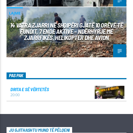
LAJME
14 VATRA ZJARRI NË SHQIPËRI GJATË 10 ORËVE TË
FUNDIT, 7 ENDE AKTIVE – NDËRHYRJE ME
ZJARRFIKËS, HELIKOPTER DHE AVION
PAS PAK
DRITA E SË VËRTETËS
20:00
JU GJITHASHTU MUND TË PËLQENI