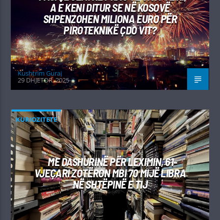
A E KENI DITUR SE NË KOSOVË
SHPENZOHEN MILIONA EURO PËR
PIROTEKNIKË ÇDO VIT?
Kushtrim Guraj
29 DHJETOR, 2025
KURIOZITETE
ME DASHURINË PËR LEXIMIN, 61-
VJEÇARI ZOTËRON MBI 70 MIJË LIBRA
NË SHTËPINË E TIJ