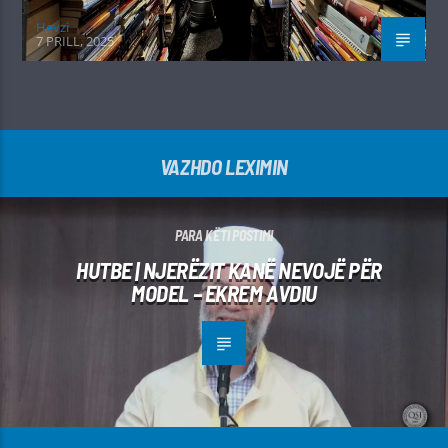
Hevzi
7 PRILL, 2025
VAZHDO LEXIMIN
PARA KËTI POSTIMI
HUTBE | NJERËZIT KANË NEVOJË PËR
MODEL – EKREM AVDIU