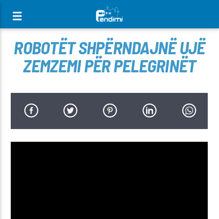
[There are no radio stations in the database]
ROBOTËT SHPËRNDAJNË UJË
ZEMZEMI PËR PELEGRINËT