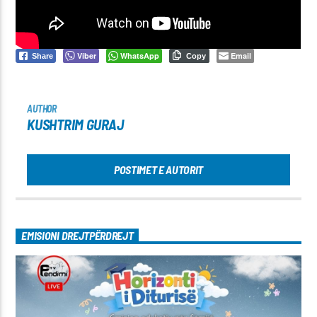
Viber
WhatsApp
Email
Share
Copy
AUTHOR
KUSHTRIM GURAJ
POSTIMET E AUTORIT
EMISIONI DREJTPËRDREJT