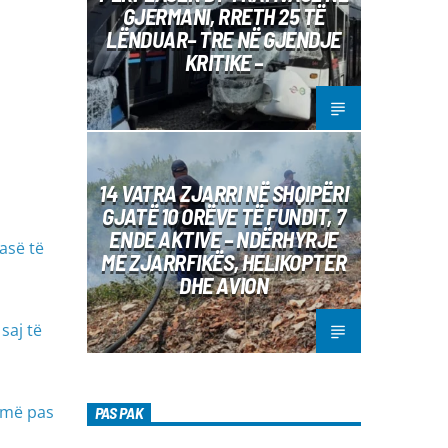
GJERMANI, RRETH 25 TË
LËNDUAR– TRE NË GJENDJE
KRITIKE –
14 VATRA ZJARRI NË SHQIPËRI
GJATË 10 ORËVE TË FUNDIT, 7
ENDE AKTIVE – NDËRHYRJE
asë të
ME ZJARRFIKËS, HELIKOPTER
DHE AVION
saj të
 më pas
PAS PAK