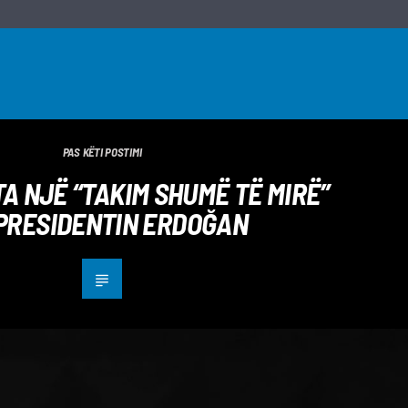
PAS KËTI POSTIMI
TA NJË “TAKIM SHUMË TË MIRË”
PRESIDENTIN ERDOĞAN