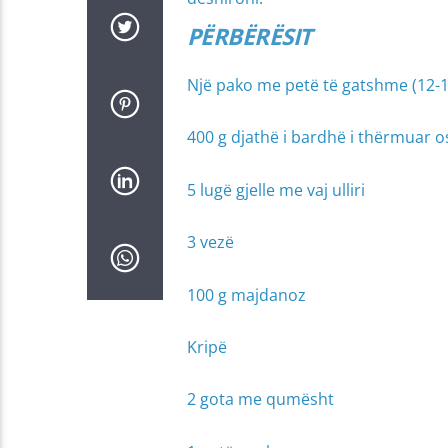
PËRBËRËSIT
Një pako me petë të gatshme (12-1
400 g djathë i bardhë i thërmuar os
5 lugë gjelle me vaj ulliri
3 vezë
100 g majdanoz
Kripë
2 gota me qumësht