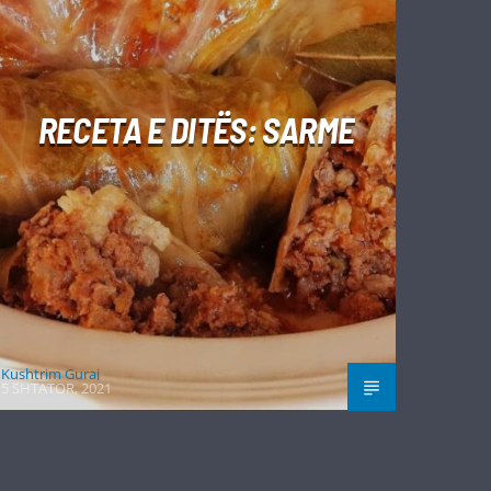
RECETA E DITËS: SARME
Kushtrim Guraj
5 SHTATOR, 2021