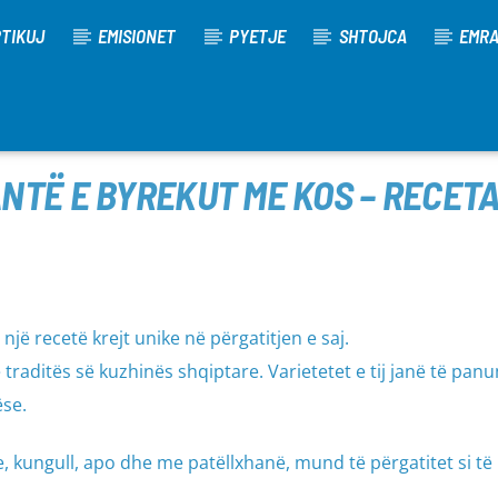
TIKUJ
EMISIONET
PYETJE
SHTOJCA
EMR
NTË E BYREKUT ME KOS – RECET
ë recetë krejt unike në përgatitjen e saj.
traditës së kuzhinës shqiptare. Varietetet e tij janë të pan
se.
 kungull, apo dhe me patëllxhanë, mund të përgatitet si të