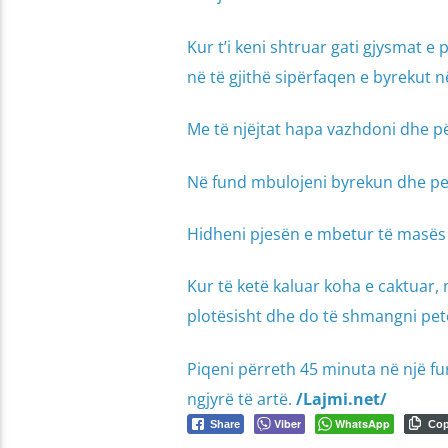
Kur t’i keni shtruar gati gjysmat 
në të gjithë sipërfaqen e byrekut 
Me të njëjtat hapa vazhdoni dhe për
Në fund mbulojeni byrekun dhe pe
Hidheni pjesën e mbetur të masës s
Kur të ketë kaluar koha e caktuar, 
plotësisht dhe do të shmangni pet
Piqeni përreth 45 minuta në një f
ngjyrë të artë.
/Lajmi.net/
Viber
WhatsApp
Share
Co