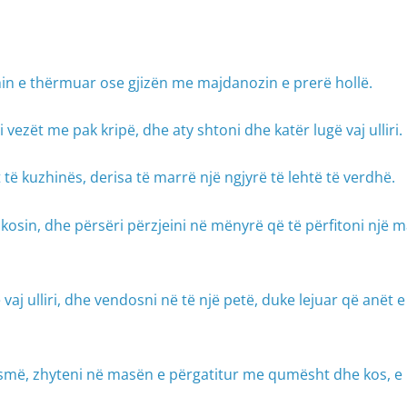
thin e thërmuar ose gjizën me majdanozin e prerë hollë.
vezët me pak kripë, dhe aty shtoni dhe katër lugë vaj ulliri.
të kuzhinës, derisa të marrë një ngjyrë të lehtë të verdhë.
sin, dhe përsëri përzjeini në mënyrë që të përfitoni një m
aj ulliri, dhe vendosni në të një petë, duke lejuar që anët e 
ysmë, zhyteni në masën e përgatitur me qumësht dhe kos, e