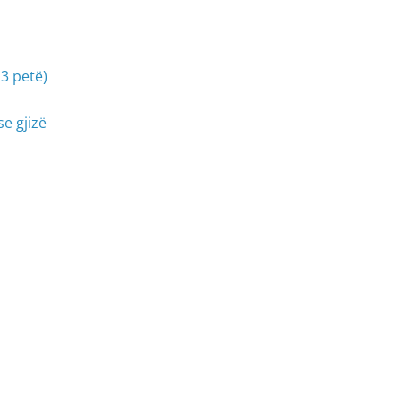
3 petë)
e gjizë