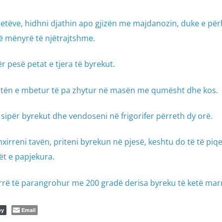
e petëve, hidhni djathin apo gjizën me majdanozin, duke e pë
në mënyrë të njëtrajtshme.
 pesë petat e tjera të byrekut.
tën e mbetur të pa zhytur në masën me qumësht dhe kos.
ipër byrekut dhe vendoseni në frigorifer përreth dy orë.
nxirreni tavën, priteni byrekun në pjesë, keshtu do të të piqe
ët e papjekura.
urrë të parangrohur me 200 gradë derisa byreku të ketë mar
Email
py