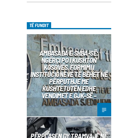
TË FUNDIT
AMBASADA E SHBA-SË:
NGËRÇI PO I KUSHTON
KOSOVËS, FORMIMI I
INSTITUCIONEVE TË BËHET NË
PËRPUTHJE ME
KUSHTETUTËN EDHE
VENDIMET E GJK-SË –
PËRPLASEN DY TRAMVAJE NË