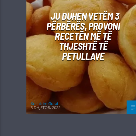
JU DUHEN VETËM 3
PËRBËRËS, PROVONI
RECETËN MË TË
THJESHTË TË
PETULLAVE
Kushtrim Guraj
3 DHJETOR, 2022