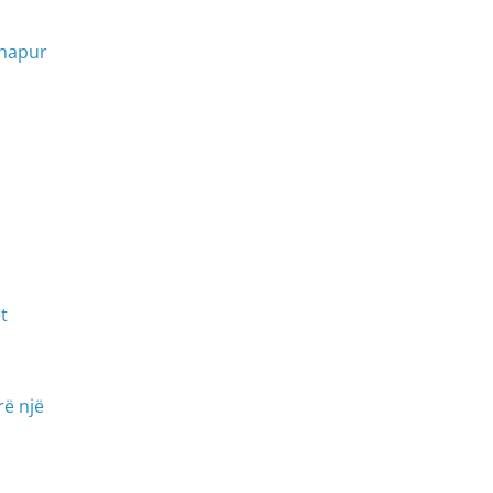
rhapur
t
rë një