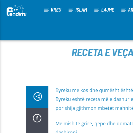
KREU
ISLAM
LAJME
AR
[There are no radio stations in the database]
RECETA E VEÇA
Byreku me kos dhe qumësht është nj
Byreku është receta më e dashur e 
por shija gjithmon mbetet mahnitë
Me mish të grirë, qepë dhe domate,
dëshironi.