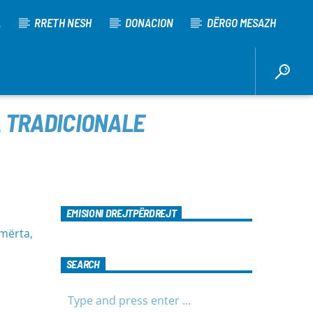
A
RRETH NESH
DONACION
DËRGO MESAZH
A TRADICIONALE
EMISIONI DREJTPËRDREJT
umërta,
SEARCH