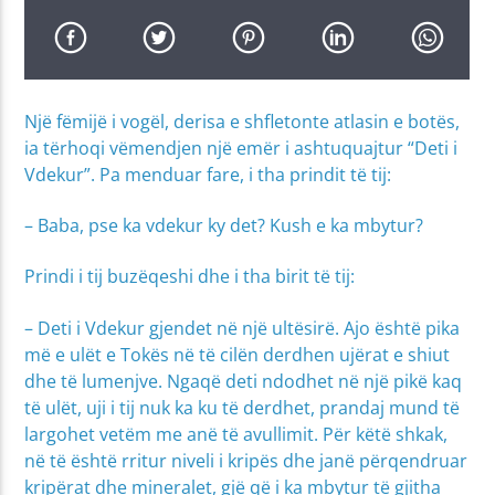
Një fëmijë i vogël, derisa e shfletonte atlasin e botës,
ia tërhoqi vëmendjen një emër i ashtuquajtur “Deti i
Vdekur”. Pa menduar fare, i tha prindit të tij:
– Baba, pse ka vdekur ky det? Kush e ka mbytur?
Prindi i tij buzëqeshi dhe i tha birit të tij:
– Deti i Vdekur gjendet në një ultësirë. Ajo është pika
më e ulët e Tokës në të cilën derdhen ujërat e shiut
dhe të lumenjve. Ngaqë deti ndodhet në një pikë kaq
të ulët, uji i tij nuk ka ku të derdhet, prandaj mund të
largohet vetëm me anë të avullimit. Për këtë shkak,
në të është rritur niveli i kripës dhe janë përqendruar
kripërat dhe mineralet, gjë që i ka mbytur të gjitha