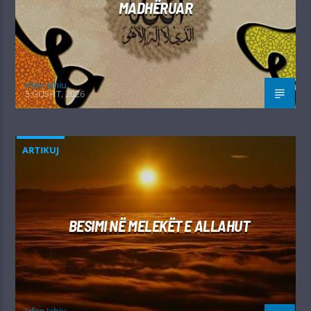
MADHËRUAR
Irfan Jahiu
5 GUSHT, 2026
ARTIKUJ
BESIMI NË MELEKËT E ALLAHUT
Irfan Jahiu