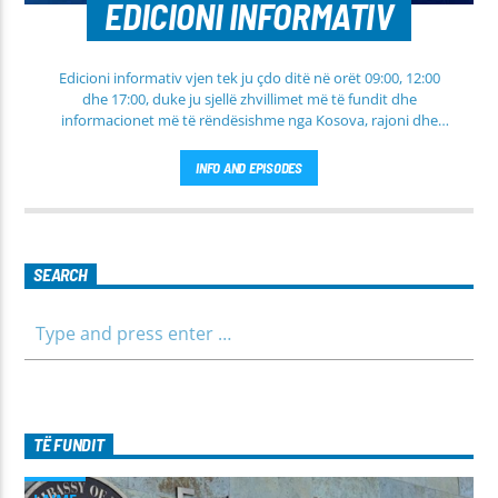
EDICIONI INFORMATIV
Edicioni informativ vjen tek ju çdo ditë në orët 09:00, 12:00
dhe 17:00, duke ju sjellë zhvillimet më të fundit dhe
informacionet më të rëndësishme nga Kosova, rajoni dhe
bota. Në këtë edicion do të gjeni lajme të përditësuara nga
fusha të ndryshme, përfshirë politikën, shoqërinë dhe
INFO AND EPISODES
ekonominë, si dhe rubrika të veçanta për sportin dhe
parashikimin e motit. Qëndroni me ne për informim të saktë,
të shpejtë dhe të besueshëm.
SEARCH
TË FUNDIT