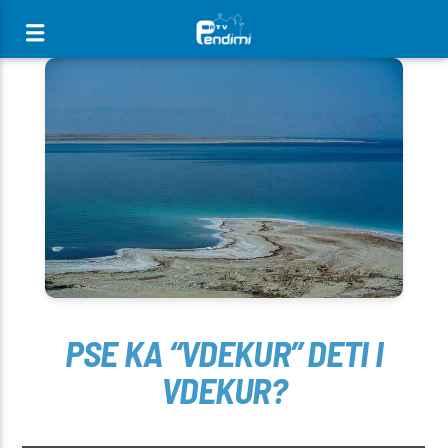
[There are no radio stations in the database]
PSE KA “VDEKUR” DETI I
VDEKUR?