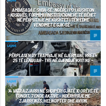
LAJME
AMBASADA E SHBA-SË: NGËRÇI PO I KUSHTON
KOSOVËS, FORMIMI I INSTITUCIONEVE TË BËHET
NË PËRPUTHJE ME KUSHTETUTËN EDHE
VENDIMET E GJK-SË –
LAJME
PËRPLASEN DY TRAMVAJE NË GJERMANI, RRETH
25 TË LËNDUAR– TRE NË GJENDJE KRITIKE –
LAJME
14 VATRA ZJARRI NË SHQIPËRI GJATË 10 ORËVE TË
FUNDIT, 7 ENDE AKTIVE – NDËRHYRJE ME
ZJARRFIKËS, HELIKOPTER DHE AVION