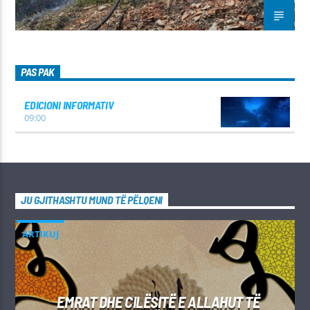
PAS PAK
EDICIONI INFORMATIV
09:00
JU GJITHASHTU MUND TË PËLQENI
ARTIKUJ
EMRAT DHE CILËSITË E ALLAHUT TË