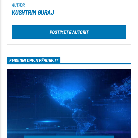
AUTHOR
KUSHTRIM GURAJ
POSTIMET E AUTORIT
EMISIONI DREJTPËRDREJT