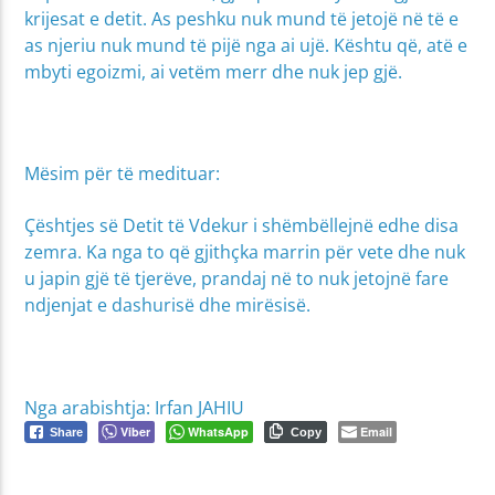
krijesat e detit. As peshku nuk mund të jetojë në të e
as njeriu nuk mund të pijë nga ai ujë. Kështu që, atë e
mbyti egoizmi, ai vetëm merr dhe nuk jep gjë.
Mësim për të medituar:
Çështjes së Detit të Vdekur i shëmbëllejnë edhe disa
zemra. Ka nga to që gjithçka marrin për vete dhe nuk
u japin gjë të tjerëve, prandaj në to nuk jetojnë fare
ndjenjat e dashurisë dhe mirësisë.
Nga arabishtja: Irfan JAHIU
Viber
WhatsApp
Email
Share
Copy