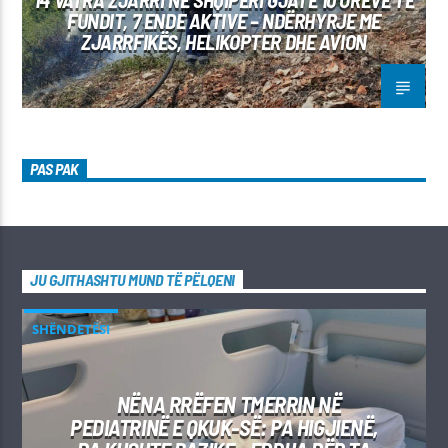
FUNDIT, 7 ENDE AKTIVE – NDËRHYRJE ME
ZJARRFIKËS, HELIKOPTER DHE AVION
PAS PAK
JU GJITHASHTU MUND TË PËLQENI
SHËNDETËSI
NËNA RRËFEN TMERRIN NË
PEDIATRINË E QKUK-SË: PA HIGJIENË,