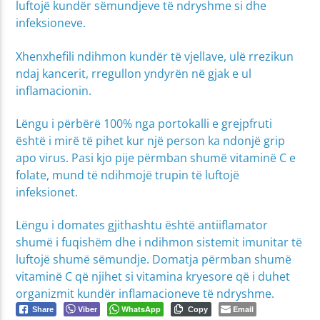
luftojë kundër sëmundjeve të ndryshme si dhe
infeksioneve.
Xhenxhefili ndihmon kundër të vjellave, ulë rrezikun
ndaj kancerit, rregullon yndyrën në gjak e ul
inflamacionin.
Lëngu i përbërë 100% nga portokalli e grejpfruti
është i mirë të pihet kur një person ka ndonjë grip
apo virus. Pasi kjo pije përmban shumë vitaminë C e
folate, mund të ndihmojë trupin të luftojë
infeksionet.
Lëngu i domates gjithashtu është antiiflamator
shumë i fuqishëm dhe i ndihmon sistemit imunitar të
luftojë shumë sëmundje. Domatja përmban shumë
vitaminë C që njihet si vitamina kryesore që i duhet
organizmit kundër inflamacioneve të ndryshme.
Viber
WhatsApp
Email
Share
Copy