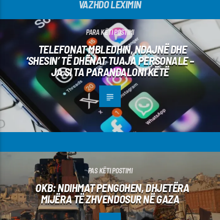
VAZHDO LEXIMIN
PARA KËTI POSTIMI
TELEFONAT MBLEDHIN, NDAJNË DHE
‘SHESIN’ TË DHËNAT TUAJA PERSONALE –
JA SI TA PARANDALONI KËTË
PAS KËTI POSTIMI
OKB: NDIHMAT PENGOHEN, DHJETËRA
MIJËRA TË ZHVENDOSUR NË GAZA