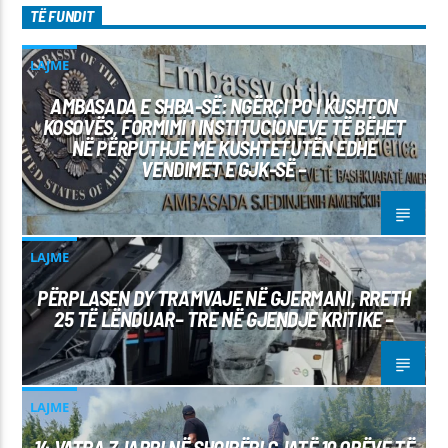
TË FUNDIT
LAJME
AMBASADA E SHBA-SË: NGËRÇI PO I KUSHTON
KOSOVËS, FORMIMI I INSTITUCIONEVE TË BËHET
NË PËRPUTHJE ME KUSHTETUTËN EDHE
VENDIMET E GJK-SË –
LAJME
PËRPLASEN DY TRAMVAJE NË GJERMANI, RRETH
25 TË LËNDUAR– TRE NË GJENDJE KRITIKE –
LAJME
14 VATRA ZJARRI NË SHQIPËRI GJATË 10 ORËVE TË