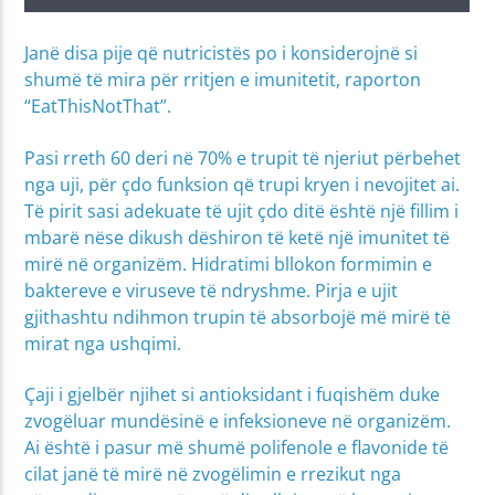
Janë disa pije që nutricistës po i konsiderojnë si
shumë të mira për rritjen e imunitetit, raporton
“EatThisNotThat”.
Pasi rreth 60 deri në 70% e trupit të njeriut përbehet
nga uji, për çdo funksion që trupi kryen i nevojitet ai.
Të pirit sasi adekuate të ujit çdo ditë është një fillim i
mbarë nëse dikush dëshiron të ketë një imunitet të
mirë në organizëm. Hidratimi bllokon formimin e
baktereve e viruseve të ndryshme. Pirja e ujit
gjithashtu ndihmon trupin të absorbojë më mirë të
mirat nga ushqimi.
Çaji i gjelbër njihet si antioksidant i fuqishëm duke
zvogëluar mundësinë e infeksioneve në organizëm.
Ai është i pasur më shumë polifenole e flavonide të
cilat janë të mirë në zvogëlimin e rrezikut nga