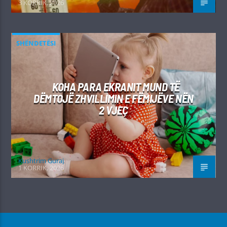
3 KORRIK, 2026
SHËNDETËSI
KOHA PARA EKRANIT MUND TË
DËMTOJË ZHVILLIMIN E FËMIJËVE NËN
2 VJEÇ
Kushtrim Guraj
1 KORRIK, 2026