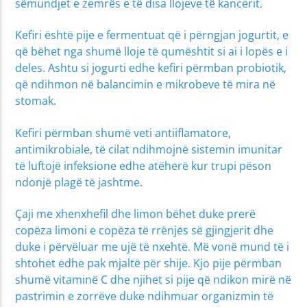
sëmundjet e zemrës e të disa llojeve të kancerit.
Kefiri është pije e fermentuat që i përngjan jogurtit, e
që bëhet nga shumë lloje të qumështit si ai i lopës e i
deles. Ashtu si jogurti edhe kefiri përmban probiotik,
që ndihmon në balancimin e mikrobeve të mira në
stomak.
Kefiri përmban shumë veti antiiflamatore,
antimikrobiale, të cilat ndihmojnë sistemin imunitar
të luftojë infeksione edhe atëherë kur trupi pëson
ndonjë plagë të jashtme.
Çaji me xhenxhefil dhe limon bëhet duke prerë
copëza limoni e copëza të rrënjës së gjingjerit dhe
duke i përvëluar me ujë të nxehtë. Më vonë mund të i
shtohet edhe pak mjaltë për shije. Kjo pije përmban
shumë vitaminë C dhe njihet si pije që ndikon mirë në
pastrimin e zorrëve duke ndihmuar organizmin të