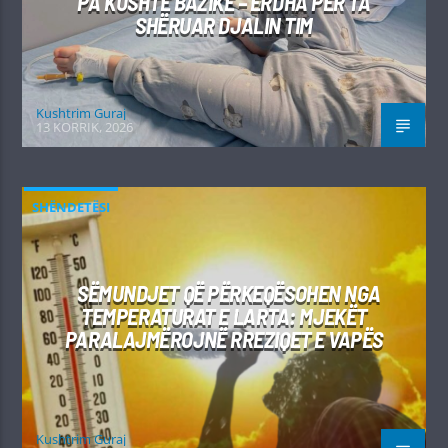
PA KUSHTE BAZIKE – ERDHA PËR TA
SHËRUAR DJALIN TIM
Kushtrim Guraj
13 KORRIK, 2026
SHËNDETËSI
SËMUNDJET QË PËRKEQËSOHEN NGA
TEMPERATURAT E LARTA: MJEKËT
PARALAJMËROJNË RREZIQET E VAPËS
Kushtrim Guraj