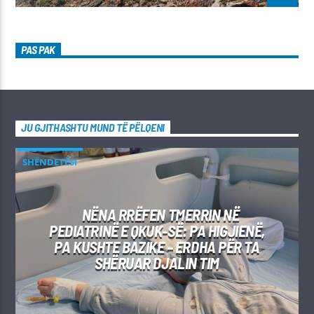
PAS PAK
JU GJITHASHTU MUND TË PËLQENI
SHËNDETËSI
NËNA RRËFEN TMERRIN NË
PEDIATRINË E QKUK-SË: PA HIGJIENË,
PA KUSHTE BAZIKE – ERDHA PËR TA
SHËRUAR DJALIN TIM