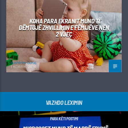
KOHA PARA EKRANIT MUND TË
DËMTOJË ZHVILLIMIN E FËMIJËVE NËN
2 VJEÇ
Kushtrim Guraj
1 KORRIK, 2026
VAZHDO LEXIMIN
PARA KËTI POSTIMI