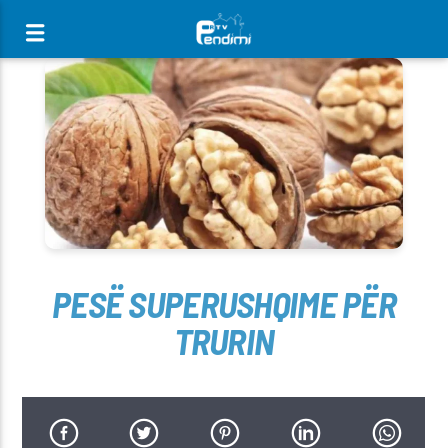
[There are no radio stations in the database]
PESË SUPERUSHQIME PËR
TRURIN