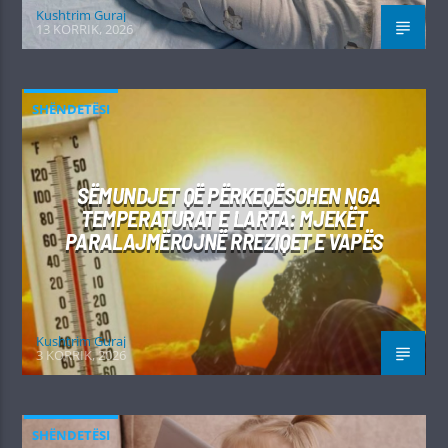
Kushtrim Guraj
13 KORRIK, 2026
SHËNDETËSI
SËMUNDJET QË PËRKEQËSOHEN NGA
TEMPERATURAT E LARTA: MJEKËT
PARALAJMËROJNË RREZIQET E VAPËS
Kushtrim Guraj
3 KORRIK, 2026
SHËNDETËSI