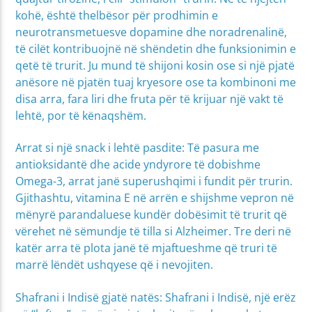
kohë, është thelbësor për prodhimin e
neurotransmetuesve dopamine dhe noradrenalinë,
të cilët kontribuojnë në shëndetin dhe funksionimin e
qetë të trurit. Ju mund të shijoni kosin ose si një pjatë
anësore në pjatën tuaj kryesore ose ta kombinoni me
disa arra, fara liri dhe fruta për të krijuar një vakt të
lehtë, por të kënaqshëm.
Arrat si një snack i lehtë pasdite: Të pasura me
antioksidantë dhe acide yndyrore të dobishme
Omega-3, arrat janë superushqimi i fundit për trurin.
Gjithashtu, vitamina E në arrën e shijshme vepron në
mënyrë parandaluese kundër dobësimit të trurit që
vërehet në sëmundje të tilla si Alzheimer. Tre deri në
katër arra të plota janë të mjaftueshme që truri të
marrë lëndët ushqyese që i nevojiten.
Shafrani i Indisë gjatë natës: Shafrani i Indisë, një erëz