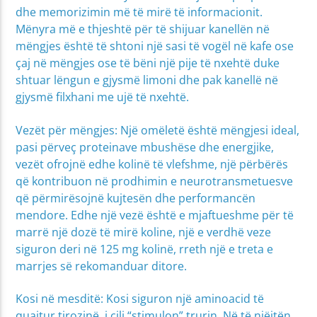
dhe memorizimin më të mirë të informacionit.
Mënyra më e thjeshtë për të shijuar kanellën në
mëngjes është të shtoni një sasi të vogël në kafe ose
çaj në mëngjes ose të bëni një pije të nxehtë duke
shtuar lëngun e gjysmë limoni dhe pak kanellë në
gjysmë filxhani me ujë të nxehtë.
Vezët për mëngjes: Një omëletë është mëngjesi ideal,
pasi përveç proteinave mbushëse dhe energjike,
vezët ofrojnë edhe kolinë të vlefshme, një përbërës
që kontribuon në prodhimin e neurotransmetuesve
që përmirësojnë kujtesën dhe performancën
mendore. Edhe një vezë është e mjaftueshme për të
marrë një dozë të mirë koline, një e verdhë veze
siguron deri në 125 mg kolinë, rreth një e treta e
marrjes së rekomanduar ditore.
Kosi në mesditë: Kosi siguron një aminoacid të
quajtur tirozinë, i cili “stimulon” trurin. Në të njëjtën