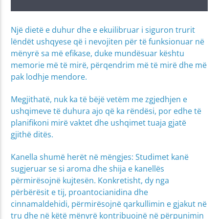
Një dietë e duhur dhe e ekuilibruar i siguron trurit
lëndët ushqyese që i nevojiten për të funksionuar në
mënyrë sa më efikase, duke mundësuar kështu
memorie më të mirë, përqendrim më të mirë dhe më
pak lodhje mendore.
Megjithatë, nuk ka të bëjë vetëm me zgjedhjen e
ushqimeve të duhura ajo që ka rëndësi, por edhe të
planifikoni mirë vaktet dhe ushqimet tuaja gjatë
gjithë ditës.
Kanella shumë herët në mëngjes: Studimet kanë
sugjeruar se si aroma dhe shija e kanellës
përmirësojnë kujtesën. Konkretisht, dy nga
përbërësit e tij, proantocianidina dhe
cinnamaldehidi, përmirësojnë qarkullimin e gjakut në
tru dhe në këtë mënyrë kontribuojnë në përpunimin