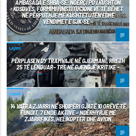
AMBASADA E SHBA-SË: NGËRÇI PO I KUSHTON
KOSOVËS, FORMIMI I INSTITUCIONEVE TË BËHET
NË PËRPUTHJE ME KUSHTETUTËN EDHE
VENDIMET E GJK-SË –
LAJME
PËRPLASEN DY TRAMVAJE NË GJERMANI, RRETH
25 TË LËNDUAR– TRE NË GJENDJE KRITIKE –
LAJME
14 VATRA ZJARRI NË SHQIPËRI GJATË 10 ORËVE TË
FUNDIT, 7 ENDE AKTIVE – NDËRHYRJE ME
ZJARRFIKËS, HELIKOPTER DHE AVION