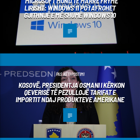
MICROSOFT MUND TË MARRË FRYMË
LIRISHT: WINDOWS 11 PO I AFROHET
GJITHNJË E MË SHUMË WINDOWS 10
PAS KËTI POSTIMI
KOSOVË, PRESIDENTJA OSMANI I KËRKON
QEVERISË TË PEZULLOJË TARIFAT E
IMPORTIT NDAJ PRODUKTEVE AMERIKANE