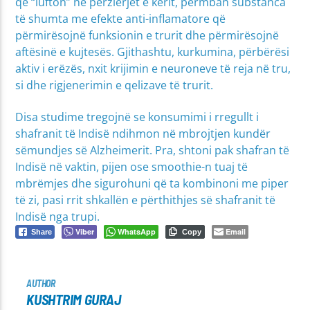
që “lufton” në përzierjet e kerit, përmban substanca
të shumta me efekte anti-inflamatore që
përmirësojnë funksionin e trurit dhe përmirësojnë
aftësinë e kujtesës. Gjithashtu, kurkumina, përbërësi
aktiv i erëzës, nxit krijimin e neuroneve të reja në tru,
si dhe rigjenerimin e qelizave të trurit.
Disa studime tregojnë se konsumimi i rregullt i
shafranit të Indisë ndihmon në mbrojtjen kundër
sëmundjes së Alzheimerit. Pra, shtoni pak shafran të
Indisë në vaktin, pijen ose smoothie-n tuaj të
mbrëmjes dhe sigurohuni që ta kombinoni me piper
të zi, pasi rrit shkallën e përthithjes së shafranit të
Indisë nga trupi.
Viber
WhatsApp
Email
Share
Copy
AUTHOR
KUSHTRIM GURAJ