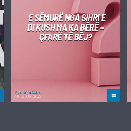
E SËMURË NGA SIHRI E
DI KUSH MA KA BËRË –
ÇFARË TË BËJ?
Kushtrim Guraj
19 TETOR, 2025