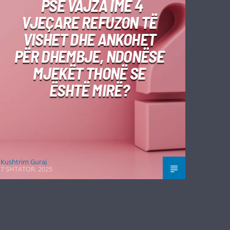
PSE VAJZA IME 4
VJEÇARE REFUZON TË
VISHET DHE ANKOHET
PËR DHEMBJE, NDONËSE
MJEKËT THONË SE
ËSHTË MIRË?
Kushtrim Guraj
7 SHTATOR, 2025