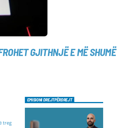
AFROHET GJITHNJË E MË SHUMË
EMISIONI DREJTPËRDREJT
ë treg