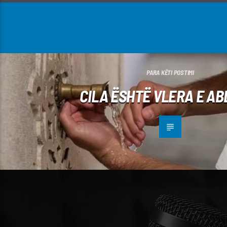
PARA KËTI POSTIMI
CILA ËSHTË VLERA E AB