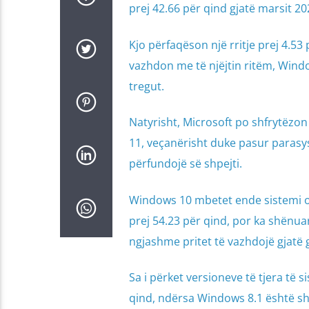
prej 42.66 për qind gjatë marsit 20
Kjo përfaqëson një rritje prej 4.5
vazhdon me të njëjtin ritëm, Windo
tregut.
Natyrisht, Microsoft po shfrytëzon
11, veçanërisht duke pasur parasys
përfundojë së shpejti.
Windows 10 mbetet ende sistemi ope
prej 54.23 për qind, por ka shënuar 
ngjashme pritet të vazhdojë gjatë gj
Sa i përket versioneve të tjera të 
qind, ndërsa Windows 8.1 është s