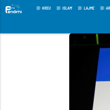
KREU
ISLAM
LAJME
AR
[There are no radio stations in the database]