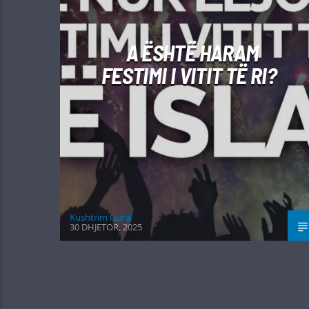
A ËSHTË HARAM
FESTIMI I VITIT TË RI?
Kushtrim Guraj
30 DHJETOR, 2025