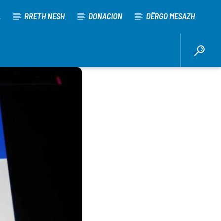
A
RRETH NESH
DONACION
DËRGO MESAZH