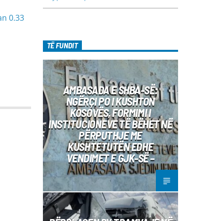
an 0.33
TË FUNDIT
AMBASADA E SHBA-SË:
NGËRÇI PO I KUSHTON
KOSOVËS, FORMIMI I
INSTITUCIONEVE TË BËHET NË
PËRPUTHJE ME
KUSHTETUTËN EDHE
VENDIMET E GJK-SË –