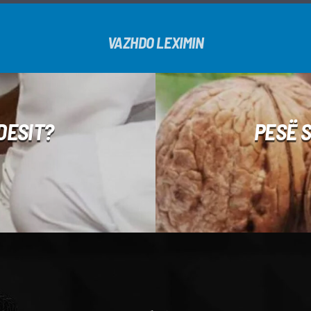
VAZHDO LEXIMIN
DESIT?
PESË 