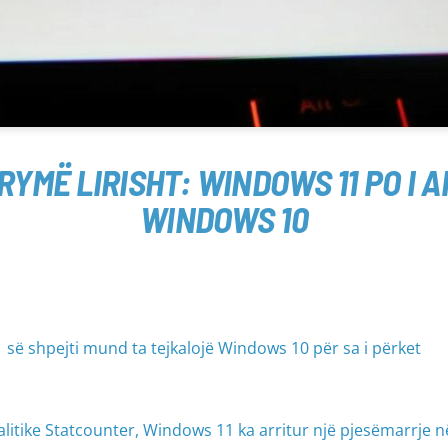
YMË LIRISHT: WINDOWS 11 PO I 
WINDOWS 10
1 së shpejti mund ta tejkalojë Windows 10 për sa i përket
alitike Statcounter, Windows 11 ka arritur një pjesëmarrje n