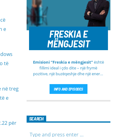
ncë
n e
FRESKIA E
MËNGJESIT
indows
Emisioni “Freskia e mëngjesit”
është
o të
fillimi ideal i çdo dite – një frymë
pozitive, një buzëqeshje dhe një energji
e re që vjen çdo mëngjes tek ju nga
RTV Pendimi
. Ky emision i përditshëm
 në treg
INFO AND EPISODES
synon ta bëjë mëngjesin tuaj më të
lehtë, më informues dhe më të
të e
ngrohtë, duke ju shoqëruar në orët e
para të ditës me përmbajtje të
larmishme dhe të dobishme për të
SEARCH
gjithë familjen.
2.22 për