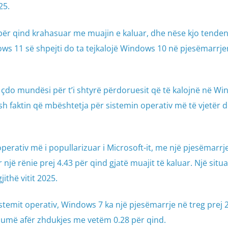
25.
3 për qind krahasuar me muajin e kaluar, dhe nëse kjo tende
ws 11 së shpejti do ta tejkalojë Windows 10 në pjesëmarrje
 çdo mundësi për t’i shtyrë përdoruesit që të kalojnë në W
h faktin që mbështetja për sistemin operativ më të vjetër d
rativ më i popullarizuar i Microsoft-it, me një pjesëmarrje
një rënie prej 4.43 për qind gjatë muajit të kaluar. Një situa
ithë vitit 2025.
sistemit operativ, Windows 7 ka një pjesëmarrje në treg prej 
humë afër zhdukjes me vetëm 0.28 për qind.