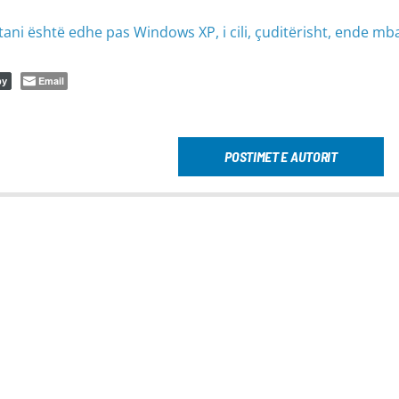
ani është edhe pas Windows XP, i cili, çuditërisht, ende mb
Email
py
POSTIMET E AUTORIT