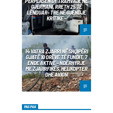
PËRPLASEN DY TRAMVAJE NË
GJERMANI, RRETH 25 TË
LËNDUAR– TRE NË GJENDJE
KRITIKE –
14 VATRA ZJARRI NË SHQIPËRI
GJATË 10 ORËVE TË FUNDIT, 7
ENDE AKTIVE – NDËRHYRJE
ME ZJARRFIKËS, HELIKOPTER
DHE AVION
PAS PAK