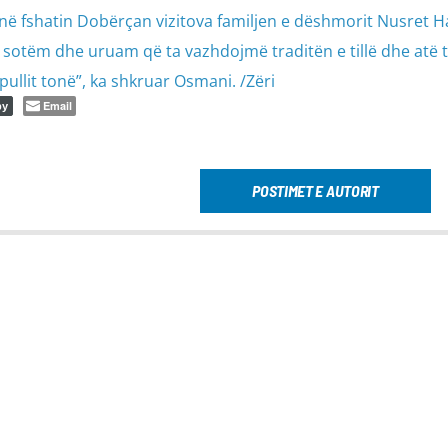
, në fshatin Dobërçan vizitova familjen e dëshmorit Nusret Ha
 e sotëm dhe uruam që ta vazhdojmë traditën e tillë dhe atë 
opullit tonë”, ka shkruar Osmani. /Zëri
Email
py
POSTIMET E AUTORIT