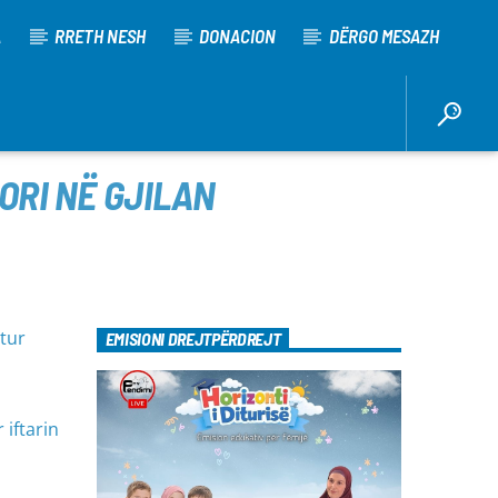
A
RRETH NESH
DONACION
DËRGO MESAZH
ORI NË GJILAN
itur
EMISIONI DREJTPËRDREJT
 iftarin