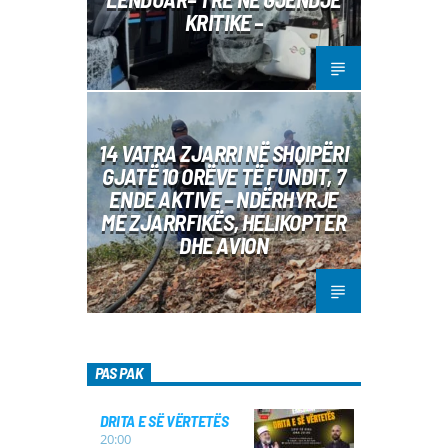
KRITIKE –
14 VATRA ZJARRI NË SHQIPËRI
GJATË 10 ORËVE TË FUNDIT, 7
ENDE AKTIVE – NDËRHYRJE
ME ZJARRFIKËS, HELIKOPTER
DHE AVION
PAS PAK
DRITA E SË VËRTETËS
20:00