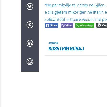
“Në përmbyllje të vizitës në Gjilan
e cila gjetëm mikpritjen në iftarin
solidaritetit si tipare veçuese të p
Viber
WhatsApp
Share
Co
AUTHOR
KUSHTRIM GURAJ