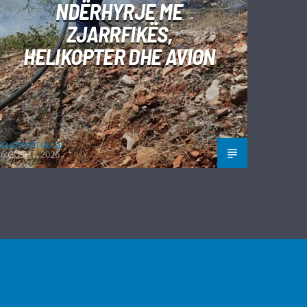
NDËRHYRJE ME
ZJARRFIKËS,
HELIKOPTER DHE AVION
Kushtrim Guraj
6 GUSHT, 2026