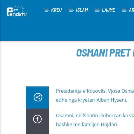
KREU
ISLAM
LAJME
AR
[There are no radio stations in the database]
OSMANI PRET 
Presidentja e Kosovës, Vjosa Osmani
edhe nga kryetari Alban Hyseni.
Osamni, në fshatin Dobërçan ka vizi
bashkë me familjen Hajdari.