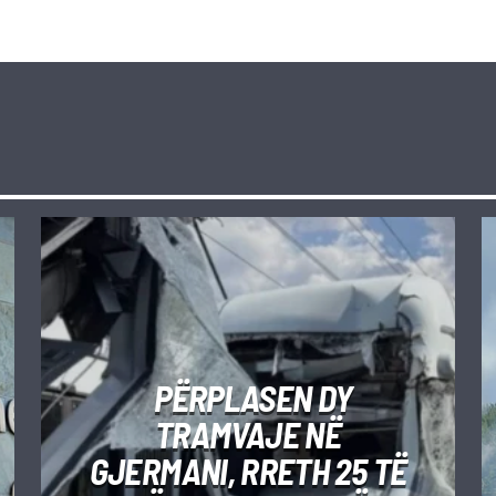
PËRPLASEN DY
TRAMVAJE NË
GJERMANI, RRETH 25 TË