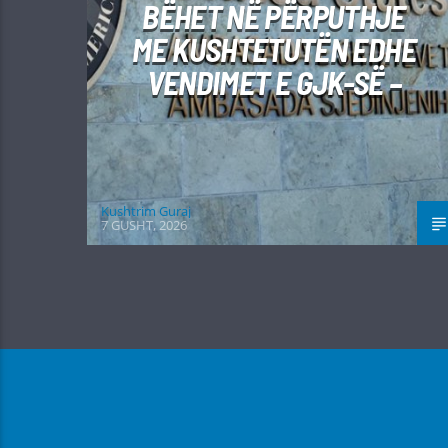
BËHET NË PËRPUTHJE
ME KUSHTETUTËN EDHE
VENDIMET E GJK-SË –
Kushtrim Guraj
7 GUSHT, 2026