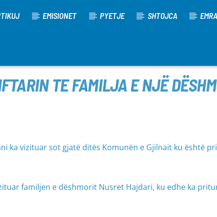
TIKUJ
EMISIONET
PYETJE
SHTOJCA
EMR
IFTARIN TE FAMILJA E NJË DËSHM
 ka vizituar sot gjatë ditës Komunën e Gjilnait ku është pr
tuar familjen e dëshmorit Nusret Hajdari, ku edhe ka pritur