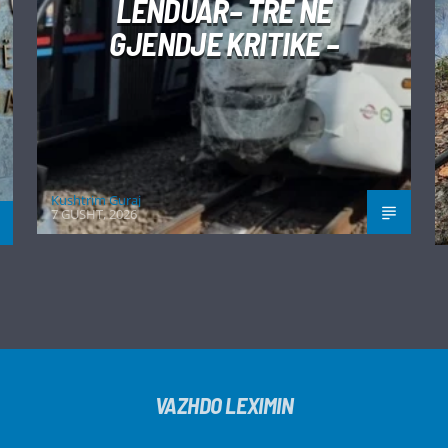
LËNDUAR– TRE NË
GJENDJE KRITIKE –
Kushtrim Guraj
7 GUSHT, 2026
VAZHDO LEXIMIN