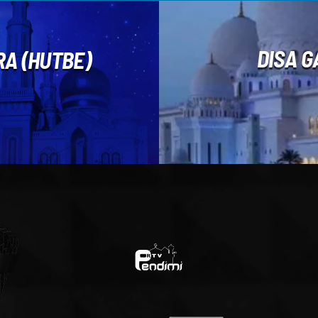
DISA G
RA (HUTBE)