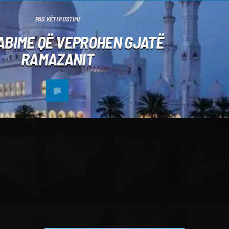
PAS KËTI POSTIMI
ABIME QË VEPROHEN GJATË
RAMAZANIT