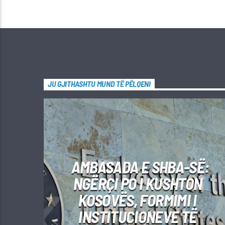
JU GJITHASHTU MUND TË PËLQENI
AMBASADA E SHBA-SË:
NGËRÇI PO I KUSHTON
KOSOVËS, FORMIMI I
INSTITUCIONEVE TË