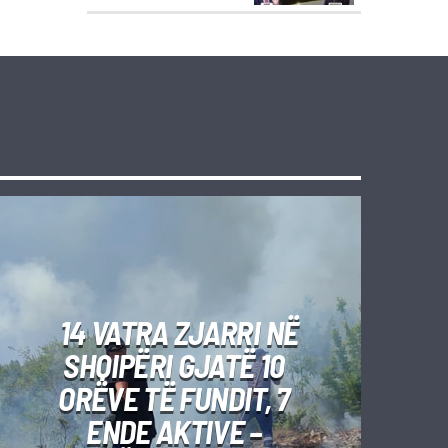
14 VATRA ZJARRI NË
SHQIPËRI GJATË 10
ORËVE TË FUNDIT, 7
ENDE AKTIVE –