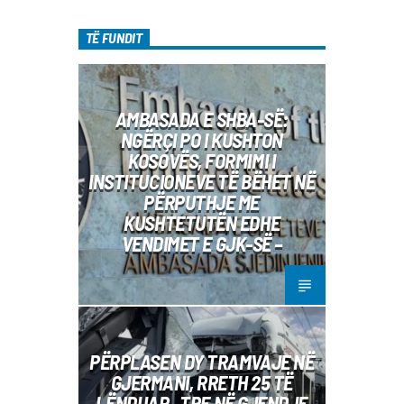
diel, ora 10:00-12:00 Moderatore:
Luljeta Beqiri Kontakti: Viber: +383 45
TË FUNDIT
471 848 SMS: Dërgo Mesazh
AMBASADA E SHBA-SË:
NGËRÇI PO I KUSHTON
KOSOVËS, FORMIMI I
INSTITUCIONEVE TË BËHET NË
PËRPUTHJE ME
KUSHTETUTËN EDHE
VENDIMET E GJK-SË –
PËRPLASEN DY TRAMVAJE NË
GJERMANI, RRETH 25 TË
LËNDUAR– TRE NË GJENDJE