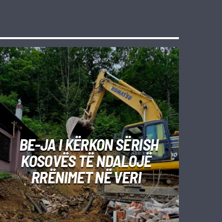
BE-JA I KËRKON SËRISH
KOSOVËS TË NDALOJË
RRËNIMET NË VERI