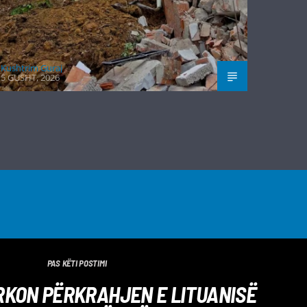
Kushtrim Guraj
5 GUSHT, 2026
PAS KËTI POSTIMI
RKON PËRKRAHJEN E LITUANISË