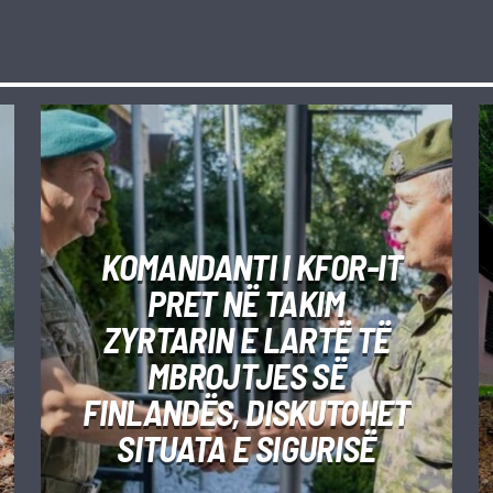
KOMANDANTI I KFOR-IT
PRET NË TAKIM
ZYRTARIN E LARTË TË
MBROJTJES SË
FINLANDËS, DISKUTOHET
SITUATA E SIGURISË