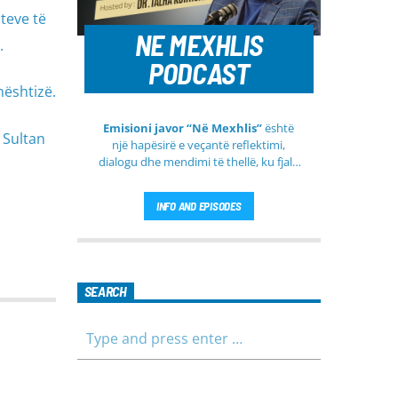
teve të
NE MEXHLIS
.
PODCAST
mështizë.
Emisioni javor “Në Mexhlis”
është
 Sultan
një hapësirë e veçantë reflektimi,
dialogu dhe mendimi të thellë, ku fjala
e urtë dhe diskutimi i sinqertë marrin
kuptim të veçantë. Ky emision
INFO AND EPISODES
transmetohet
drejtpërdrejt çdo të
martë
, duke sjellë tek publiku një
formë komunikimi të hapur, të qetë
dhe shumë përmbajtësore
SEARCH