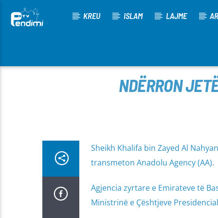
KREU
ISLAM
LAJME
AR
[There are no radio stations in the database]
NDËRRON JETË
Sheikh Khalifa bin Zayed Al Nahyan
transmeton Anadolu Agency (AA).
Agjencia zyrtare e Emirateve të Ba
Ministrinë e Çështjeve Presidencial