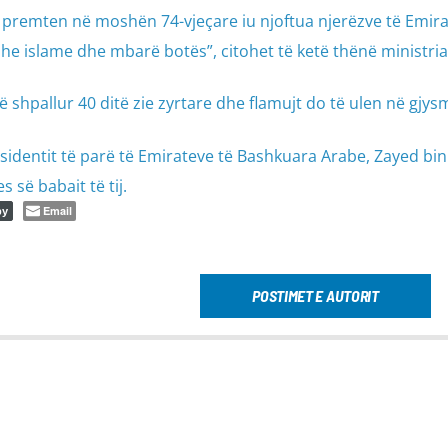
ë premten në moshën 74-vjeçare iu njoftua njerëzve të Emira
e islame dhe mbarë botës”, citohet të ketë thënë ministria
ë shpallur 40 ditë zie zyrtare dhe flamujt do të ulen në gjys
residentit të parë të Emirateve të Bashkuara Arabe, Zayed bin
 së babait të tij.
Email
py
POSTIMET E AUTORIT