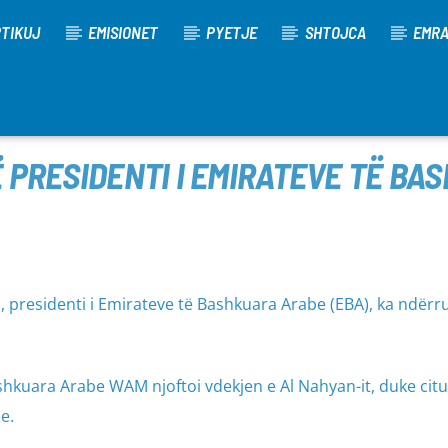
TIKUJ
EMISIONET
PYETJE
SHTOJCA
EMR
 PRESIDENTI I EMIRATEVE TË BA
, presidenti i Emirateve të Bashkuara Arabe (EBA), ka ndërru
shkuara Arabe WAM njoftoi vdekjen e Al Nahyan-it, duke cit
e.