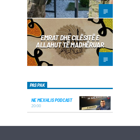
EMRAT DHE CILËSITË E
ALLAHUT TË MADHËRUAR
PAS PAK
NE MEXHLIS PODCAST
20:00