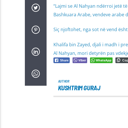
“Lajmi se Al Nahyan ndërroi jetë t
Bashkuara Arabe, vendeve arabe dh
Siç njoftohet, nga sot në vend ësht
Khalifa bin Zayed, djali i madh i p
Al Nahyan, mori detyrën pas vdekjes
Viber
WhatsApp
Share
Co
AUTHOR
KUSHTRIM GURAJ