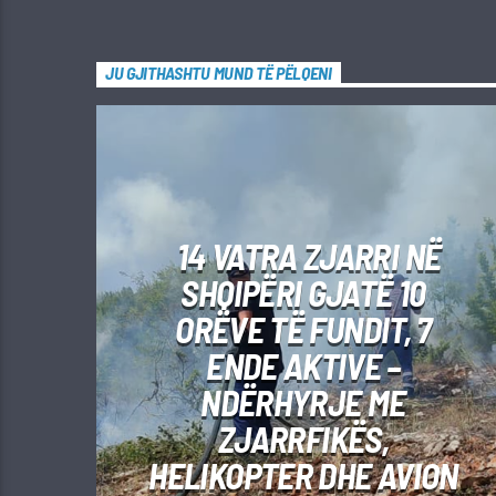
JU GJITHASHTU MUND TË PËLQENI
14 VATRA ZJARRI NË
SHQIPËRI GJATË 10
ORËVE TË FUNDIT, 7
ENDE AKTIVE –
NDËRHYRJE ME
ZJARRFIKËS,
HELIKOPTER DHE AVION