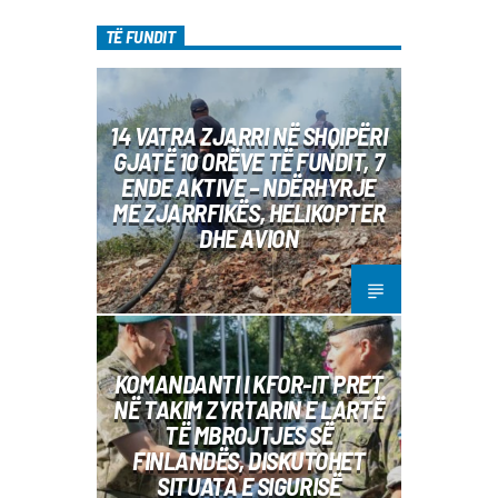
TË FUNDIT
14 VATRA ZJARRI NË SHQIPËRI
GJATË 10 ORËVE TË FUNDIT, 7
ENDE AKTIVE – NDËRHYRJE
ME ZJARRFIKËS, HELIKOPTER
DHE AVION
KOMANDANTI I KFOR-IT PRET
NË TAKIM ZYRTARIN E LARTË
TË MBROJTJES SË
FINLANDËS, DISKUTOHET
SITUATA E SIGURISË