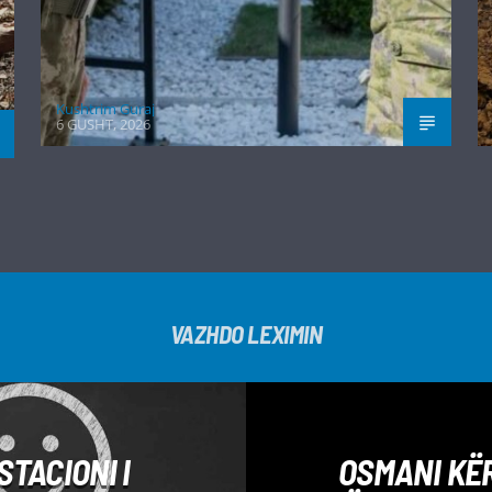
Kushtrim Guraj
6 GUSHT, 2026
VAZHDO LEXIMIN
STACIONI I
OSMANI KË