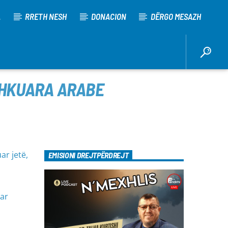
A
RRETH NESH
DONACION
DËRGO MESAZH
SHKUARA ARABE
ar jetë,
EMISIONI DREJTPËRDREJT
uar