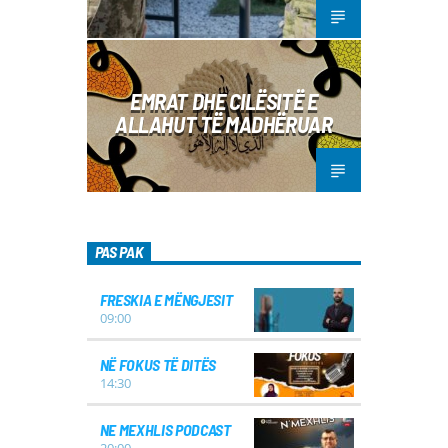
EMRAT DHE CILËSITË E
ALLAHUT TË MADHËRUAR
PAS PAK
FRESKIA E MËNGJESIT
09:00
NË FOKUS TË DITËS
14:30
NE MEXHLIS PODCAST