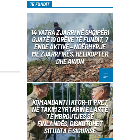
TË FUNDIT
14 VATRA ZJARRI NË SHQIPËRI
GJATË 10 ORËVE TË FUNDIT, 7
ENDE AKTIVE – NDËRHYRJE
ME ZJARRFIKËS, HELIKOPTER
DHE AVION
KOMANDANTI I KFOR-IT PRET
NË TAKIM ZYRTARIN E LARTË
TË MBROJTJES SË
FINLANDËS, DISKUTOHET
SITUATA E SIGURISË