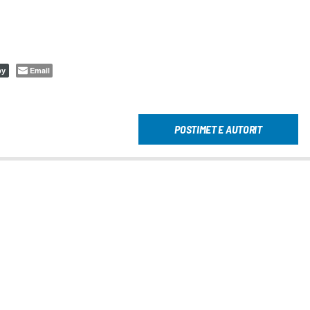
Email
py
POSTIMET E AUTORIT