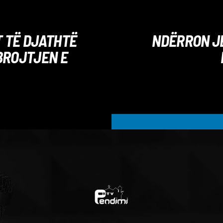
T TË DJATHTË
NDËRRON JE
BROJTJEN E