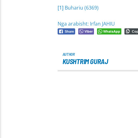
[1]
Buhariu (6369)
Nga arabisht: Irfan JAHIU
Viber
WhatsApp
Share
Co
AUTHOR
KUSHTRIM GURAJ