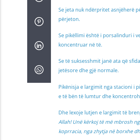
Se jeta nuk ndërpritet asnjëherë p
përjeton.
Se pikëllimi është i porsalinduri i
koncentruar në të.
Se të suksesshmit janë ata që sfida
jetësore dhe gjë normale.
Pikënisja e largimit nga stacioni i 
e të bën të lumtur dhe koncentroh
Dhe lexoje lutjen e largimit të br
Allah! Unë kërkoj të më mbrosh ng
koprracia, nga zhytja në borxhe d