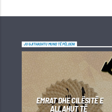
JU GJITHASHTU MUND TË PËLQENI
EMRAT DHE CILËSITË E
ALLAHUT TË