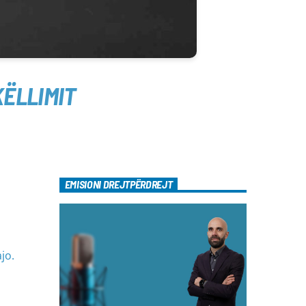
KËLLIMIT
EMISIONI DREJTPËRDREJT
jo.