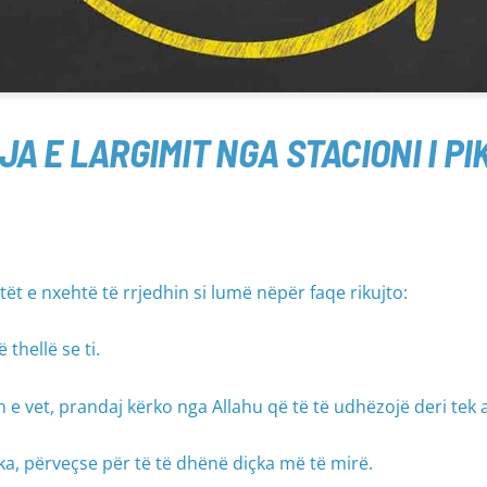
JA E LARGIMIT NGA STACIONI I PI
tët e nxehtë të rrjedhin si lumë nëpër faqe rikujto:
 thellë se ti.
e vet, prandaj kërko nga Allahu që të të udhëzojë deri tek a
ka, përveçse për të të dhënë diçka më të mirë.