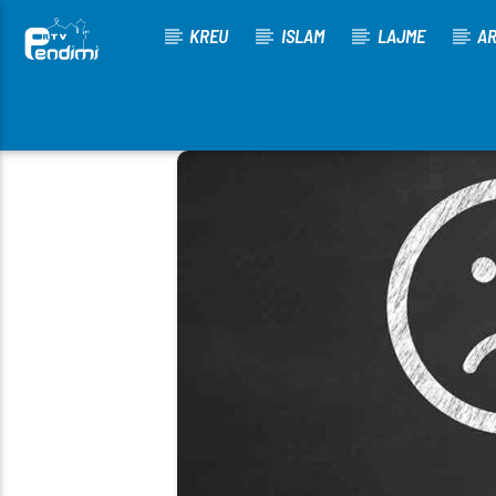
KREU
ISLAM
LAJME
AR
[There are no radio stations in the database]