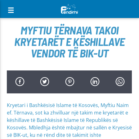
[There are no radio stations in the database]
MYFTIU TËRNAVA TAKOI
KRYETARËT E KËSHILLAVE
VENDOR TË BIK-UT
Kryetari i Bashkësisë Islame të Kosovës, Myftiu Naim
ef. Tërnava, sot ka zhvilluar një takim me kryetarët e
këshillave të Bashkësisë Islame të Republikës së
Kosovës. Mbledhja është mbajtur në sallën e Kryesisë
së BIK-ut, ku në rënd dite të takimit ishte