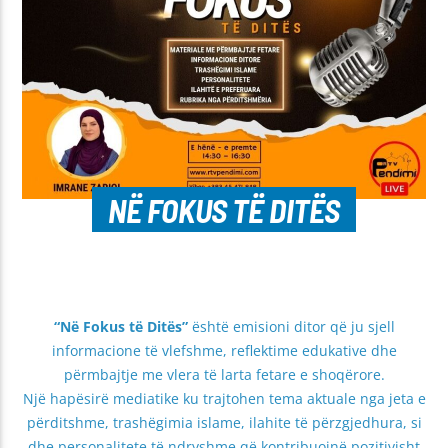
NË FOKUS TË DITËS
“Në Fokus të Ditës”
është emisioni ditor që ju sjell
informacione të vlefshme, reflektime edukative dhe
përmbajtje me vlera të larta fetare e shoqërore.
Një hapësirë mediatike ku trajtohen tema aktuale nga jeta e
përditshme, trashëgimia islame, ilahite të përzgjedhura, si
dhe personalitete të ndryshme që kontribuojnë pozitivisht