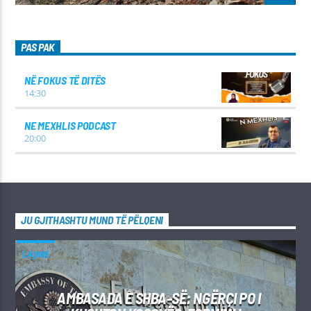
PAS PAK
NË FOKUS TË DITËS
14:30
NE MEXHLIS PODCAST
20:00
JU GJITHASHTU MUND TË PËLQENI
LAJME
AMBASADA E SHBA-SË: NGËRÇI PO I