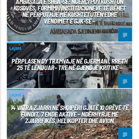
AMBASADA E SHBA-SË: NGËRÇI PO I KUSHTON
KOSOVËS, FORMIMI I INSTITUCIONEVE TË BËHET
NË PËRPUTHJE ME KUSHTETUTËN EDHE
VENDIMET E GJK-SË –
LAJME
PËRPLASEN DY TRAMVAJE NË GJERMANI, RRETH
25 TË LËNDUAR– TRE NË GJENDJE KRITIKE –
LAJME
14 VATRA ZJARRI NË SHQIPËRI GJATË 10 ORËVE TË
FUNDIT, 7 ENDE AKTIVE – NDËRHYRJE ME
ZJARRFIKËS, HELIKOPTER DHE AVION