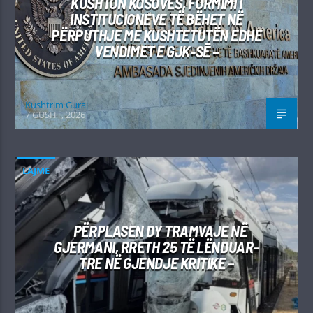
KUSHTON KOSOVËS, FORMIMI I
INSTITUCIONEVE TË BËHET NË
PËRPUTHJE ME KUSHTETUTËN EDHE
VENDIMET E GJK-SË –
Kushtrim Guraj
7 GUSHT, 2026
LAJME
PËRPLASEN DY TRAMVAJE NË
GJERMANI, RRETH 25 TË LËNDUAR–
TRE NË GJENDJE KRITIKE –