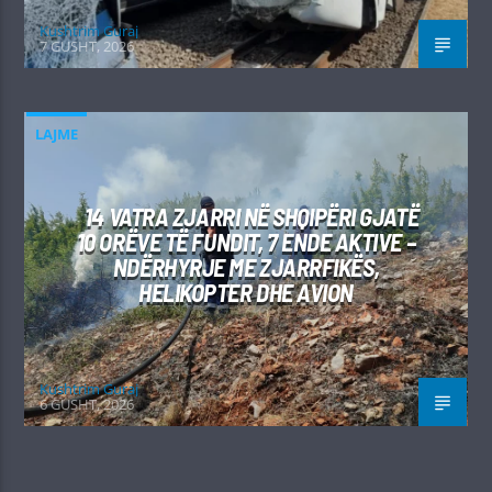
Kushtrim Guraj
7 GUSHT, 2026
LAJME
14 VATRA ZJARRI NË SHQIPËRI GJATË
10 ORËVE TË FUNDIT, 7 ENDE AKTIVE –
NDËRHYRJE ME ZJARRFIKËS,
HELIKOPTER DHE AVION
Kushtrim Guraj
6 GUSHT, 2026