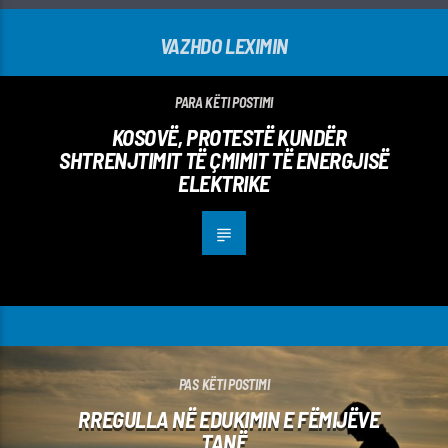
VAZHDO LEXIMIN
PARA KËTI POSTIMI
KOSOVË, PROTESTË KUNDËR
SHTRENJTIMIT TË ÇMIMIT TË ENERGJISË
ELEKTRIKE
PAS KËTI POSTIMI
RREGULLA NË EDUKIMIN E FËMIJËVE
TANË