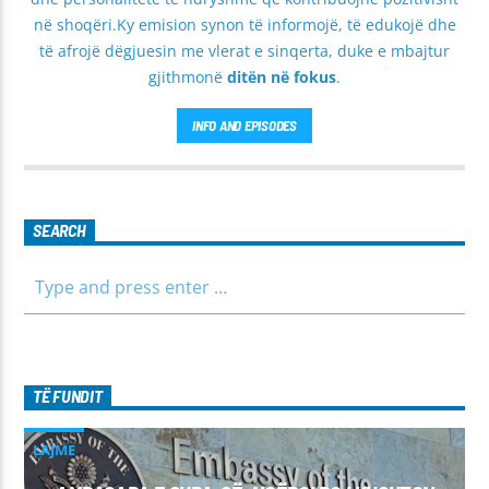
në shoqëri.Ky emision synon të informojë, të edukojë dhe
të afrojë dëgjuesin me vlerat e sinqerta, duke e mbajtur
gjithmonë
ditën në fokus
.
INFO AND EPISODES
SEARCH
TË FUNDIT
LAJME