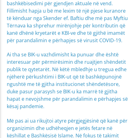
bashkëbisedimi për gjendjen aktuale në vend.
Fillimisht hapja u bë me lexim të një pjese kuranore
të kënduar nga Skender ef. Baftiu dhe më pas Myftiu
Tërnava ka shprehur mirënjohje për kontributin që
kanë dhënë kryetarët e KBI-ve dhe të gjithë imamët
për parandalimin e përhapjes së virusit COVID-19.
Ai tha se BIK-u vazhdimisht ka punuar dhe është
interesuar për përmirësimin dhe ruajtjen shëndetit
publik te qytetarët. Në këtë mbledhje u tregua edhe
njëherë përkushtimi i BIK-ut që të bashkëpunojnë
ngushtë me të gjitha institucionet shëndetësore,
duke pasur parasysh se BIK-u ka marrë të gjitha
hapat e nevojshme për parandalimin e përhapjes së
kësaj pandemie.
Më pas ai ua rikujtoi atyre përgjegjësinë që kanë për
organizimin dhe udhëheqjen e jetës fetare në
këshillat e Bashkësisë Islame. Në fokus të takimit