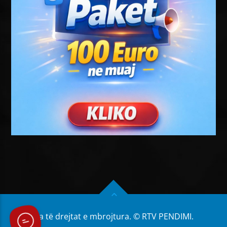
Të gjitha të drejtat e mbrojtura. © RTV PENDIMI.