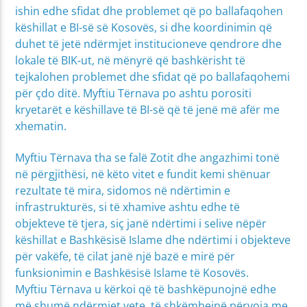
ishin edhe sfidat dhe problemet që po ballafaqohen
këshillat e BI-së së Kosovës, si dhe koordinimin që
duhet të jetë ndërmjet institucioneve qendrore dhe
lokale të BIK-ut, në mënyrë që bashkërisht të
tejkalohen problemet dhe sfidat që po ballafaqohemi
për çdo ditë. Myftiu Tërnava po ashtu porositi
kryetarët e këshillave të BI-së që të jenë më afër me
xhematin.
Myftiu Tërnava tha se falë Zotit dhe angazhimi tonë
në përgjithësi, në këto vitet e fundit kemi shënuar
rezultate të mira, sidomos në ndërtimin e
infrastrukturës, si të xhamive ashtu edhe të
objekteve të tjera, siç janë ndërtimi i selive nëpër
këshillat e Bashkësisë Islame dhe ndërtimi i objekteve
për vakëfe, të cilat janë një bazë e mirë për
funksionimin e Bashkësisë Islame të Kosovës.
Myftiu Tërnava u kërkoi që të bashkëpunojnë edhe
më shumë ndërmjet vete, të shkëmbejnë përvoja me