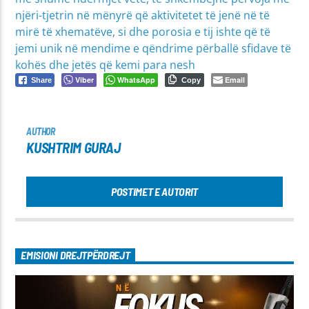
njëri-tjetrin në mënyrë që aktivitetet të jenë në të
mirë të xhematëve, si dhe porosia e tij ishte që të
jemi unik në mendime e qëndrime përballë sfidave të
kohës dhe jetës që kemi para nesh
Viber
WhatsApp
Email
Share
Copy
AUTHOR
KUSHTRIM GURAJ
POSTIMET E AUTORIT
EMISIONI DREJTPËRDREJT