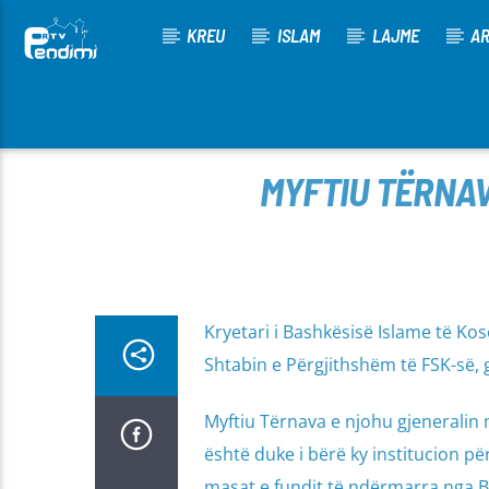
KREU
ISLAM
LAJME
AR
[There are no radio stations in the database]
MYFTIU TËRNAV
Kryetari i Bashkësisë Islame të Koso
Shtabin e Përgjithshëm të FSK-së, 
Myftiu Tërnava e njohu gjeneralin m
është duke i bërë ky institucion p
masat e fundit të ndërmarra nga Ba