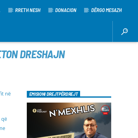
A
RRETH NESH
DONACION
DËRGO MESAZH
JETON DRESHAJN
it në
EMISIONI DREJTPËRDREJT
t që
 me