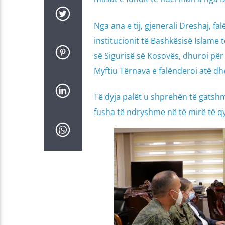
Nga ana e tij, gjenerali Dreshaj, f
institucionit të Bashkësisë Islame 
së Sigurisë së Kosovës, dhuroi për
Myftiu Tërnava e falënderoi atë dh
Të dyja palët u shprehën të gats
fusha të ndryshme në të mirë të qy