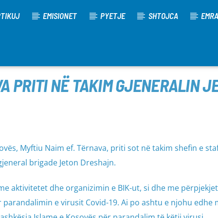
TIKUJ
EMISIONET
PYETJE
SHTOJCA
EMR
A PRITI NË TAKIM GJENERALIN 
vës, Myftiu Naim ef. Tërnava, priti sot në takim shefin e staf
gjeneral brigade Jeton Dreshajn.
e aktivitetet dhe organizimin e BIK-ut, si dhe me përpjekje
ër parandalimin e virusit Covid-19. Ai po ashtu e njohu edhe
shkësia Islame e Kosovës për parandalim të këtij virusi.