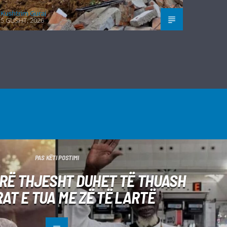
Kushtrim Guraj
5 GUSHT, 2026
PAS KËTI POSTIMI
Ë THJESHT DUHET TË THUASH
AT E TUA ME ZË TË LARTË