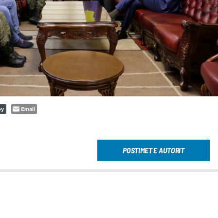
Email
py
POSTIMET E AUTORIT