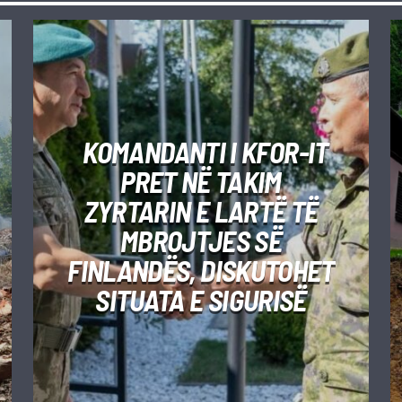
KOMANDANTI I KFOR-IT
PRET NË TAKIM
ZYRTARIN E LARTË TË
MBROJTJES SË
FINLANDËS, DISKUTOHET
SITUATA E SIGURISË