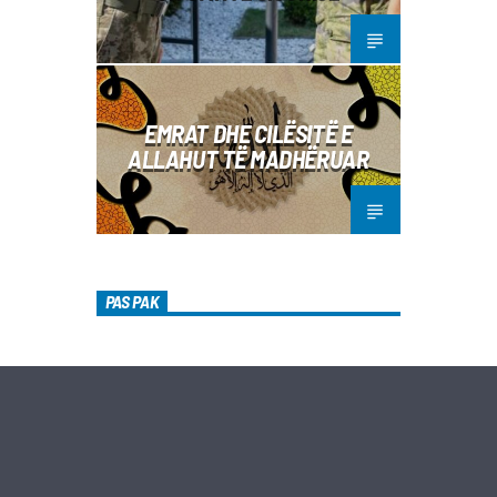
EMRAT DHE CILËSITË E
ALLAHUT TË MADHËRUAR
PAS PAK