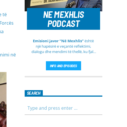
NE MEXHLIS
e të
PODCAST
 Forcës
ka
Emisioni javor “Në Mexhlis”
është
një hapësirë e veçantë reflektimi,
dialogu dhe mendimi të thellë, ku fjala
nimi në
e urtë dhe diskutimi i sinqertë marrin
kuptim të veçantë. Ky emision
INFO AND EPISODES
transmetohet
drejtpërdrejt çdo të
martë
, duke sjellë tek publiku një
formë komunikimi të hapur, të qetë
dhe shumë përmbajtësore
SEARCH