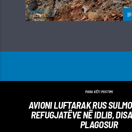
Kushtrim Guraj
6 GUSHT, 2026
PARA KËTI POSTIMI
AVIONI LUFTARAK RUS SULMO
REFUGJATËVE NË IDLIB, DISA
PLAGOSUR