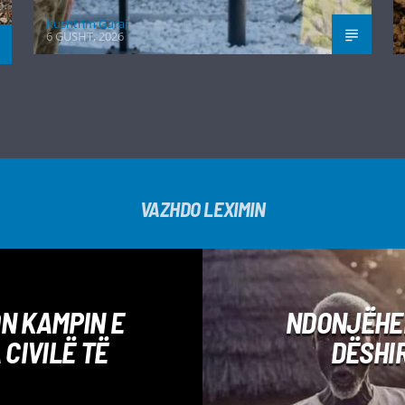
Kushtrim Guraj
6 GUSHT, 2026
VAZHDO LEXIMIN
N KAMPIN E
NDONJËHER
 CIVILË TË
DËSHIR