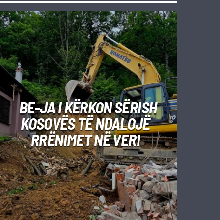
BE-JA I KËRKON SËRISH
KOSOVËS TË NDALOJË
RRËNIMET NË VERI