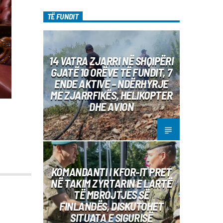
TË FUNDIT
14 VATRA ZJARRI NË SHQIPËRI
GJATË 10 ORËVE TË FUNDIT, 7
ENDE AKTIVE – NDËRHYRJE
ME ZJARRFIKËS, HELIKOPTER
DHE AVION
KOMANDANTI I KFOR-IT PRET
NË TAKIM ZYRTARIN E LARTË
TË MBROJTJES SË
FINLANDËS, DISKUTOHET
SITUATA E SIGURISË