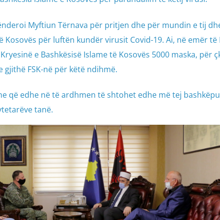
alënderoi Myftiun Tërnava për pritjen dhe për mundin e tij dh
të Kosovës për luftën kundër virusit Covid-19. Ai, në emër të
 Kryesinë e Bashkësisë Islame të Kosovës 5000 maska, për ç
e gjithë FSK-në për këtë ndihmë.
hme që edhe në të ardhmen të shtohet edhe më tej bashkëpu
tetarëve tanë.