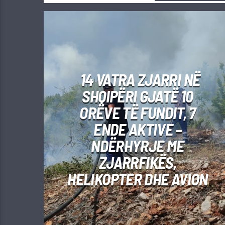
14 VATRA ZJARRI NË
SHQIPËRI GJATË 10
ORËVE TË FUNDIT, 7
ENDE AKTIVE –
NDËRHYRJE ME
ZJARRFIKËS,
HELIKOPTER DHE AVION