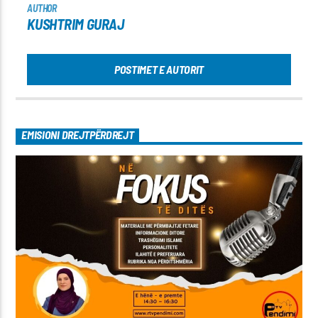
AUTHOR
KUSHTRIM GURAJ
POSTIMET E AUTORIT
EMISIONI DREJTPËRDREJT