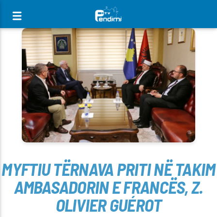
[There are no radio stations in the database]
MYFTIU TËRNAVA PRITI NË TAKIM
AMBASADORIN E FRANCËS, Z.
OLIVIER GUÉROT