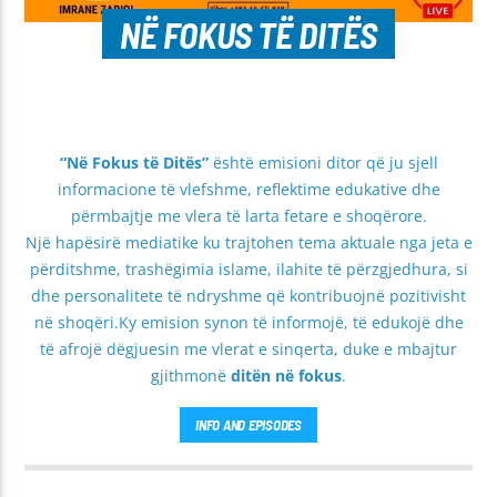
NË FOKUS TË DITËS
“Në Fokus të Ditës”
është emisioni ditor që ju sjell
informacione të vlefshme, reflektime edukative dhe
përmbajtje me vlera të larta fetare e shoqërore.
Një hapësirë mediatike ku trajtohen tema aktuale nga jeta e
përditshme, trashëgimia islame, ilahite të përzgjedhura, si
dhe personalitete të ndryshme që kontribuojnë pozitivisht
në shoqëri.Ky emision synon të informojë, të edukojë dhe
të afrojë dëgjuesin me vlerat e sinqerta, duke e mbajtur
gjithmonë
ditën në fokus
.
INFO AND EPISODES