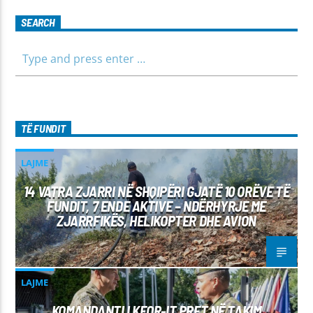
SEARCH
TË FUNDIT
LAJME
14 VATRA ZJARRI NË SHQIPËRI GJATË 10 ORËVE TË
FUNDIT, 7 ENDE AKTIVE – NDËRHYRJE ME
ZJARRFIKËS, HELIKOPTER DHE AVION
LAJME
KOMANDANTI I KFOR-IT PRET NË TAKIM