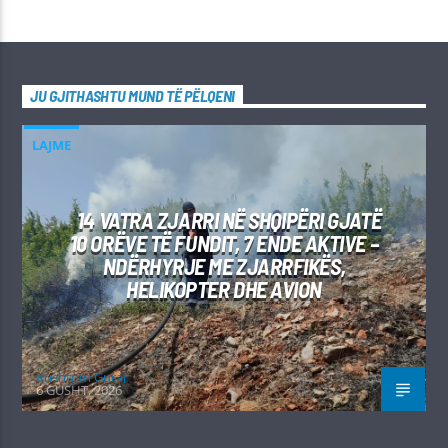
JU GJITHASHTU MUND TË PËLQENI
LAJME
14 VATRA ZJARRI NË SHQIPËRI GJATË
10 ORËVE TË FUNDIT, 7 ENDE AKTIVE –
NDËRHYRJE ME ZJARRFIKËS,
HELIKOPTER DHE AVION
Kushtrim Guraj
6 GUSHT, 2026