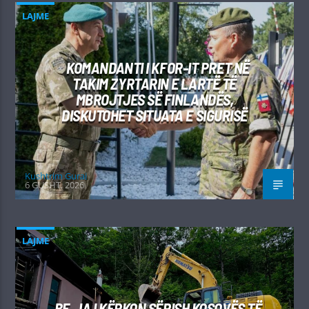
LAJME
KOMANDANTI I KFOR-IT PRET NË
TAKIM ZYRTARIN E LARTË TË
MBROJTJES SË FINLANDËS,
DISKUTOHET SITUATA E SIGURISË
Kushtrim Guraj
6 GUSHT, 2026
LAJME
BE-JA I KËRKON SËRISH KOSOVËS TË