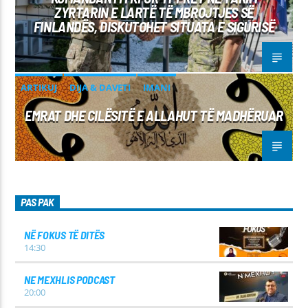
ZYRTARIN E LARTË TË MBROJTJES SË
FINLANDËS, DISKUTOHET SITUATA E SIGURISË
ARTIKUJ
DIJA & DAVETI
IMANI
EMRAT DHE CILËSITË E ALLAHUT TË MADHËRUAR
PAS PAK
NË FOKUS TË DITËS
14:30
NE MEXHLIS PODCAST
20:00