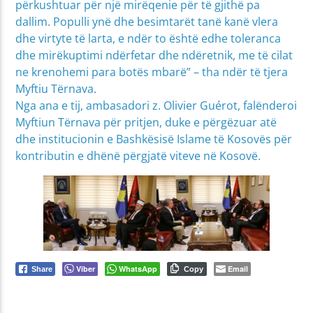
përkushtuar për një mirëqenie për të gjithë pa
dallim. Populli ynë dhe besimtarët tanë kanë vlera
dhe virtyte të larta, e ndër to është edhe toleranca
dhe mirëkuptimi ndërfetar dhe ndëretnik, me të cilat
ne krenohemi para botës mbarë” – tha ndër të tjera
Myftiu Tërnava.
Nga ana e tij, ambasadori z. Olivier Guérot, falënderoi
Myftiun Tërnava për pritjen, duke e përgëzuar atë
dhe institucionin e Bashkësisë Islame të Kosovës për
kontributin e dhënë përgjatë viteve në Kosovë.
Viber
WhatsApp
Email
Share
Copy