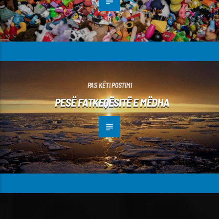
PAS KËTI POSTIMI
PESË FATKEQËSITË E MËDHA