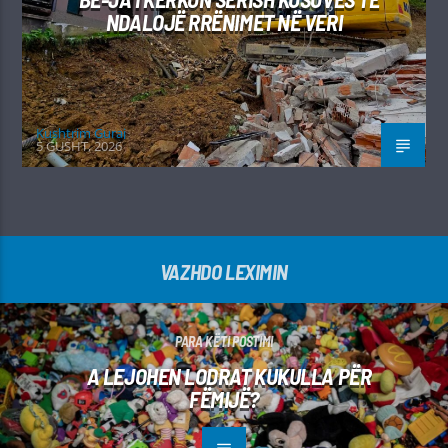
NDALOJË RRËNIMET NË VERI
Kushtrim Guraj
5 GUSHT, 2026
VAZHDO LEXIMIN
PARA KËTI POSTIMI
A LEJOHEN LODRAT KUKULLA PËR
FËMIJË?