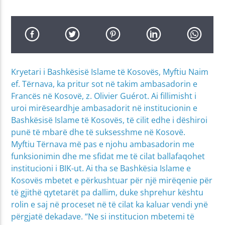
Kryetari i Bashkësisë Islame të Kosovës, Myftiu Naim
ef. Tërnava, ka pritur sot në takim ambasadorin e
Francës në Kosovë, z. Olivier Guérot. Ai fillimisht i
uroi mirëseardhje ambasadorit në institucionin e
Bashkësisë Islame të Kosovës, të cilit edhe i dëshiroi
punë të mbarë dhe të suksesshme në Kosovë.
Myftiu Tërnava më pas e njohu ambasadorin me
funksionimin dhe me sfidat me të cilat ballafaqohet
institucioni i BIK-ut. Ai tha se Bashkësia Islame e
Kosovës mbetet e përkushtuar për një mirëqenie për
të gjithë qytetarët pa dallim, duke shprehur kështu
rolin e saj në proceset në të cilat ka kaluar vendi ynë
përgjatë dekadave. “Ne si institucion mbetemi të