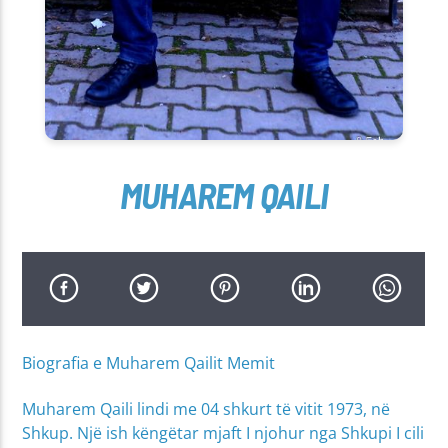
MUHAREM QAILI
Biografia e Muharem Qailit Memit
Muharem Qaili lindi me 04 shkurt të vitit 1973, në
Shkup. Një ish këngëtar mjaft I njohur nga Shkupi I cili