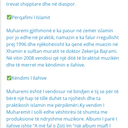
trevat shqiptare dhe në diaspor.
Përqafimi I Islamit
Muharemi gjithmonë e ka pasur në zemër islamin
por jo edhe në praktik, namazin e ka falur rregullisht
prej 1996 dhe njëkohësisht ka qenë edhe muezin në
Xhamin e sulltan muratit te doktor Zekerija Bajrami.
Në vitin 2008 vendosi që një ditë të braktisë muzikën
dhe të merret me këndimin e ilahive.
Këndimi I Ilahive
Muharemi është I vendosur në bindjen e tij se për të
bërë një hap të tillë duhet ta njohësh dhe ta
praktikosh islamin me përpikmëri.Ky vendim I
Muharemit I solli edhe vështirësi të shumta me
produksione të ndryshme muzikore. Albumi I parë I
ilahive ishte “A më fal o Zoti Im “një album mjaft I