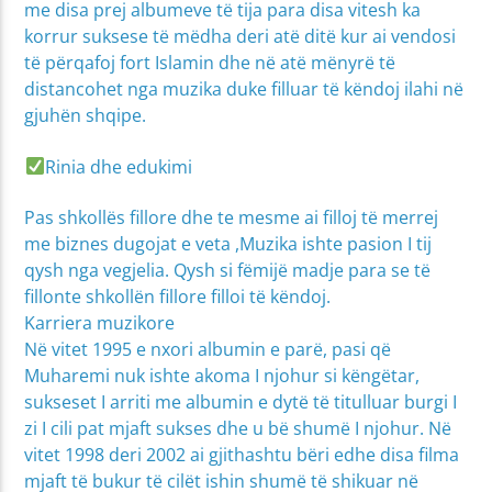
me disa prej albumeve të tija para disa vitesh ka
korrur suksese të mëdha deri atë ditë kur ai vendosi
të përqafoj fort Islamin dhe në atë mënyrë të
distancohet nga muzika duke filluar të këndoj ilahi në
gjuhën shqipe.
Rinia dhe edukimi
Pas shkollës fillore dhe te mesme ai filloj të merrej
me biznes dugojat e veta ,Muzika ishte pasion I tij
qysh nga vegjelia. Qysh si fëmijë madje para se të
fillonte shkollën fillore filloi të këndoj.
Karriera muzikore
Në vitet 1995 e nxori albumin e parë, pasi që
Muharemi nuk ishte akoma I njohur si këngëtar,
sukseset I arriti me albumin e dytë të titulluar burgi I
zi I cili pat mjaft sukses dhe u bë shumë I njohur. Në
vitet 1998 deri 2002 ai gjithashtu bëri edhe disa filma
mjaft të bukur të cilët ishin shumë të shikuar në