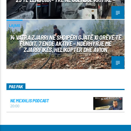
LAJME
14 VATRA ZJARRI NË SHQIPËRI GJATË 10 ORËVE TË
FUNDIT, 7 ENDE AKTIVE – NDËRHYRJE ME
ZJARRFIKËS, HELIKOPTER DHE AVION
PAS PAK
NE MEXHLIS PODCAST
20:00