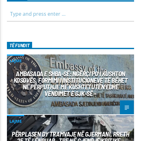
TË FUNDIT
LAJME
AMBASADA E SHBA-SË: NGËRÇI PO I KUSHTON
KOSOVËS, FORMIMI I INSTITUCIONEVE TË BËHET
NË PËRPUTHJE ME KUSHTETUTËN EDHE
VENDIMET E GJK-SË –
LAJME
PËRPLASEN DY TRAMVAJE NË GJERMANI, RRETH
25 TË LËNDUAR– TRE NË GJENDJE KRITIKE –