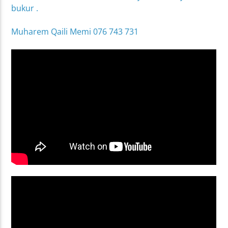
bukur .
Muharem Qaili Memi 076 743 731