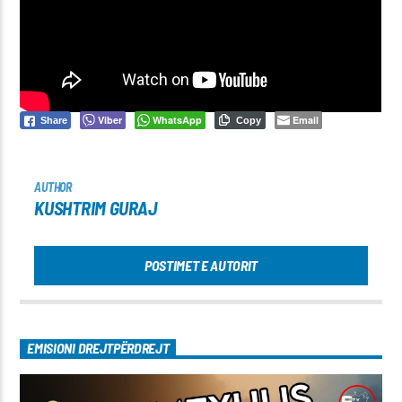
Viber
WhatsApp
Email
Share
Copy
AUTHOR
KUSHTRIM GURAJ
POSTIMET E AUTORIT
EMISIONI DREJTPËRDREJT