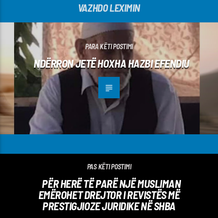
VAZHDO LEXIMIN
PARA KËTI POSTIMI
NDËRRON JETË HOXHA HAZBI EFENDIU
PAS KËTI POSTIMI
PËR HERË TË PARË NJË MUSLIMAN
EMËROHET DREJTOR I REVISTËS MË
PRESTIGJIOZE JURIDIKE NË SHBA