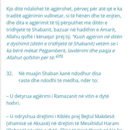
Kjo ditë ndalohet të agjërohet, përveç për atë që e ka
traditë agjërimin vullnetar, si të hënën dhe të enjten,
dhe dita e agjërimit të tij përputhet me ditën e
tridhjetë të Shabanit, bazuar në hadithin e Amarit,
Allahu qoftë i kënaqur prej tij:
“Kush agjëron në ditën
e dyshimit (ditën e tridhjetë të Shabanit) vetëm se i
ka bërë mëkat Pejgamberit, lavdërimi dhe paqja e
[35]
Allahut qofshin për të.”
Në muajin Shaban kanë ndodhur disa
raste dhe ndodhi të mëdha, ndër to:
– U detyrua agjërimi i Ramazanit në vitin e dytë
hixhri.
– U ndryshua drejtimi i Kiblës prej Bejtul Makdesit
(xhamisë së Aksasë) në drejtim të Mesxhidul Haram