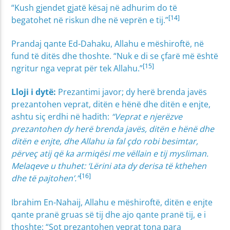
“Kush gjendet gjatë kësaj në adhurim do të
[14]
begatohet në riskun dhe në veprën e tij.”
Prandaj qante Ed-Dahaku, Allahu e mëshiroftë, në
fund të ditës dhe thoshte. “Nuk e di se çfarë më është
[15]
ngritur nga veprat për tek Allahu.”
Lloji i dytë:
Prezantimi javor; dy herë brenda javës
prezantohen veprat, ditën e hënë dhe ditën e enjte,
ashtu siç erdhi në hadith:
“Veprat e njerëzve
prezantohen dy herë brenda javës, ditën e hënë dhe
ditën e enjte, dhe Allahu ia fal çdo robi besimtar,
përveç atij që ka armiqësi me vëllain e tij mysliman.
Melaqeve u thuhet: ‘Lërini ata dy derisa të kthehen
[16]
dhe të pajtohen’.”
Ibrahim En-Nahaij, Allahu e mëshiroftë, ditën e enjte
qante pranë gruas së tij dhe ajo qante pranë tij, e i
thoshte: “Sot prezantohen veprat tona para