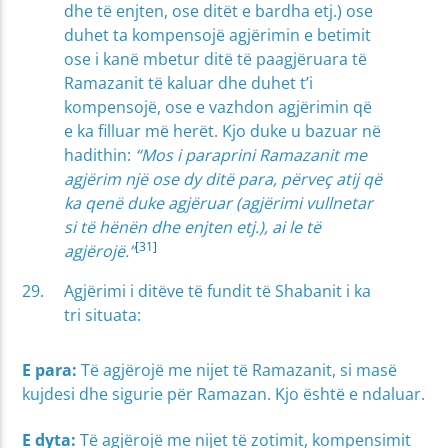
dhe të enjten, ose ditët e bardha etj.) ose
duhet ta kompensojë agjërimin e betimit
ose i kanë mbetur ditë të paagjëruara të
Ramazanit të kaluar dhe duhet t’i
kompensojë, ose e vazhdon agjërimin që
e ka filluar më herët. Kjo duke u bazuar në
hadithin:
“Mos i paraprini Ramazanit me
agjërim një ose dy ditë para, përveç atij që
ka qenë duke agjëruar (agjërimi vullnetar
si të hënën dhe enjten etj.), ai le të
[31]
agjërojë.”
Agjërimi i ditëve të fundit të Shabanit i ka
tri situata:
E para:
Të agjërojë me nijet të Ramazanit, si masë
kujdesi dhe sigurie për Ramazan. Kjo është e ndaluar.
E dyta:
Të agjërojë me nijet të zotimit, kompensimit