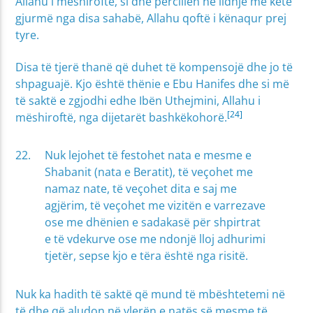
Allahu i mëshiroftë, si dhe përcillen në lidhje me këtë
gjurmë nga disa sahabë, Allahu qoftë i kënaqur prej
tyre.
Disa të tjerë thanë që duhet të kompensojë dhe jo të
shpaguajë. Kjo është thënie e Ebu Hanifes dhe si më
të saktë e zgjodhi edhe Ibën Uthejmini, Allahu i
[24]
mëshiroftë, nga dijetarët bashkëkohorë.
Nuk lejohet të festohet nata e mesme e
Shabanit (nata e Beratit), të veçohet me
namaz nate, të veçohet dita e saj me
agjërim, të veçohet me vizitën e varrezave
ose me dhënien e sadakasë për shpirtrat
e të vdekurve ose me ndonjë lloj adhurimi
tjetër, sepse kjo e tëra është nga risitë.
Nuk ka hadith të saktë që mund të mbështetemi në
të dhe që aludon në vlerën e natës së mesme të