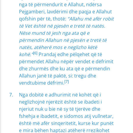
nga të përmendurit e Allahut, ndërsa
Pejgamberi, lavdërimi dhe paqja e Allahut
qofshin për të, thotë:
“Allahu më afër robit
të Vet është në pjesën e tretë të natës.
Nëse mund të jesh nga ata që e
përmendin Allahun në pjesën e tretë të
natës, atëherë mos e neglizho këtë
[6]
kohë.”
Prandaj edhe pëlqehet që të
përmendet Allahu nëpër vendet e dëfrimit
dhe zhurmës dhe ku ata që e përmendin
Allahun janë të paktë, si: tregu dhe
[7]
vendtubime dëfrimi.
Nga dobitë e adhurimit në kohët që i
neglizhojnë njerëzit është se ibadeti i
njeriut nuk u bie në sy të tjerëve dhe
fshehja e ibadetit, e sidomos atij vullnetar,
është më afër sinqeritetit, kurse kur punët
e mira bëhen haptazi atëherë rrezikohet