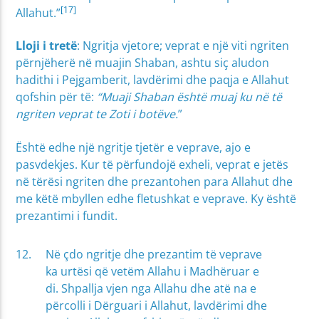
[17]
Allahut.”
Lloji i tretë
: Ngritja vjetore; veprat e një viti ngriten
përnjëherë në muajin Shaban, ashtu siç aludon
hadithi i Pejgamberit, lavdërimi dhe paqja e Allahut
qofshin për të:
“Muaji Shaban është muaj ku në të
ngriten veprat te Zoti i botëve.
”
Është edhe një ngritje tjetër e veprave, ajo e
pasvdekjes. Kur të përfundojë exheli, veprat e jetës
në tërësi ngriten dhe prezantohen para Allahut dhe
me këtë mbyllen edhe fletushkat e veprave. Ky është
prezantimi i fundit.
Në çdo ngritje dhe prezantim të veprave
ka urtësi që vetëm Allahu i Madhëruar e
di. Shpallja vjen nga Allahu dhe atë na e
përcolli i Dërguari i Allahut, lavdërimi dhe