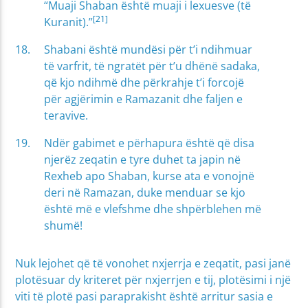
“Muaji Shaban është muaji i lexuesve (të
[21]
Kuranit).”
Shabani është mundësi për t’i ndihmuar
të varfrit, të ngratët për t’u dhënë sadaka,
që kjo ndihmë dhe përkrahje t’i forcojë
për agjërimin e Ramazanit dhe faljen e
teravive.
Ndër gabimet e përhapura është që disa
njerëz zeqatin e tyre duhet ta japin në
Rexheb apo Shaban, kurse ata e vonojnë
deri në Ramazan, duke menduar se kjo
është më e vlefshme dhe shpërblehen më
shumë!
Nuk lejohet që të vonohet nxjerrja e zeqatit, pasi janë
plotësuar dy kriteret për nxjerrjen e tij, plotësimi i një
viti të plotë pasi paraprakisht është arritur sasia e