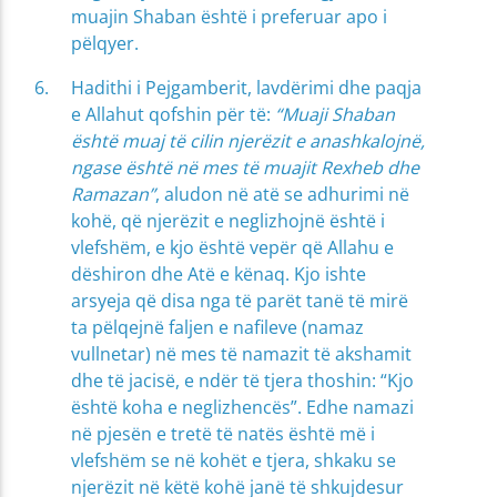
muajin Shaban është i preferuar apo i
pëlqyer.
Hadithi i Pejgamberit, lavdërimi dhe paqja
e Allahut qofshin për të:
“Muaji Shaban
është muaj të cilin njerëzit e anashkalojnë,
ngase është në mes të muajit Rexheb dhe
Ramazan”
, aludon në atë se adhurimi në
kohë, që njerëzit e neglizhojnë është i
vlefshëm, e kjo është vepër që Allahu e
dëshiron dhe Atë e kënaq. Kjo ishte
arsyeja që disa nga të parët tanë të mirë
ta pëlqejnë faljen e nafileve (namaz
vullnetar) në mes të namazit të akshamit
dhe të jacisë, e ndër të tjera thoshin: “Kjo
është koha e neglizhencës”. Edhe namazi
në pjesën e tretë të natës është më i
vlefshëm se në kohët e tjera, shkaku se
njerëzit në këtë kohë janë të shkujdesur