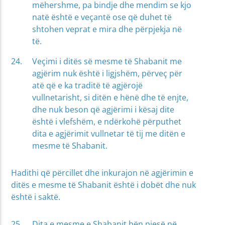
mëhershme, pa bindje dhe mendim se kjo
natë është e veçantë ose që duhet të
shtohen veprat e mira dhe përpjekja në
të.
Veçimi i ditës së mesme të Shabanit me
agjërim nuk është i ligjshëm, përveç për
atë që e ka traditë të agjërojë
vullnetarisht, si ditën e hënë dhe të enjte,
dhe nuk beson që agjërimi i kësaj dite
është i vlefshëm, e ndërkohë përputhet
dita e agjërimit vullnetar të tij me ditën e
mesme të Shabanit.
Hadithi që përcillet dhe inkurajon në agjërimin e
ditës e mesme të Shabanit është i dobët dhe nuk
është i saktë.
Dita e mesme e Shabanit bën pjesë në