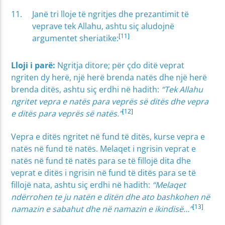
Janë tri lloje të ngritjes dhe prezantimit të
veprave tek Allahu, ashtu siç aludojnë
[11]
argumentet sheriatike:
Lloji i parë:
Ngritja ditore; për çdo ditë veprat
ngriten dy herë, një herë brenda natës dhe një herë
brenda ditës, ashtu siç erdhi në hadith:
“Tek Allahu
ngritet vepra e natës para veprës së ditës dhe vepra
[12]
e ditës para veprës së natës.”
Vepra e ditës ngritet në fund të ditës, kurse vepra e
natës në fund të natës. Melaqet i ngrisin veprat e
natës në fund të natës para se të fillojë dita dhe
veprat e ditës i ngrisin në fund të ditës para se të
fillojë nata, ashtu siç erdhi në hadith:
“Melaqet
ndërrohen te ju natën e ditën dhe ato bashkohen në
[13]
namazin e sabahut dhe në namazin e ikindisë…”