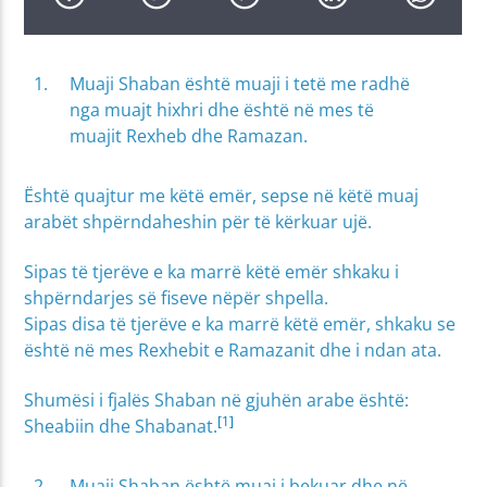
Muaji Shaban është muaji i tetë me radhë
nga muajt hixhri dhe është në mes të
muajit Rexheb dhe Ramazan.
Është quajtur me këtë emër, sepse në këtë muaj
arabët shpërndaheshin për të kërkuar ujë.
Sipas të tjerëve e ka marrë këtë emër shkaku i
shpërndarjes së fiseve nëpër shpella.
Sipas disa të tjerëve e ka marrë këtë emër, shkaku se
është në mes Rexhebit e Ramazanit dhe i ndan ata.
Shumësi i fjalës Shaban në gjuhën arabe është:
[1]
Sheabiin dhe Shabanat.
Muaji Shaban është muaj i bekuar dhe në