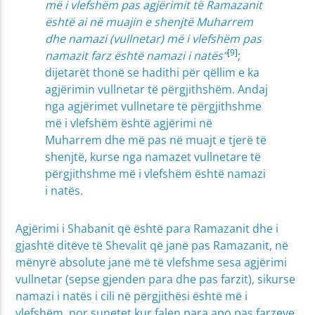
më i vlefshëm pas agjërimit të Ramazanit
është ai në muajin e shenjtë Muharrem
dhe namazi (vullnetar) më i vlefshëm pas
[9]
namazit farz është namazi i natës”
;
dijetarët thonë se hadithi për qëllim e ka
agjërimin vullnetar të përgjithshëm. Andaj
nga agjërimet vullnetare të përgjithshme
më i vlefshëm është agjërimi në
Muharrem dhe më pas në muajt e tjerë të
shenjtë, kurse nga namazet vullnetare të
përgjithshme më i vlefshëm është namazi
i natës.
Agjërimi i Shabanit që është para Ramazanit dhe i
gjashtë ditëve të Shevalit që janë pas Ramazanit, në
mënyrë absolute janë më të vlefshme sesa agjërimi
vullnetar (sepse gjenden para dhe pas farzit), sikurse
namazi i natës i cili në përgjithësi është më i
vlefshëm, por sunetet kur falen para apo pas farzeve