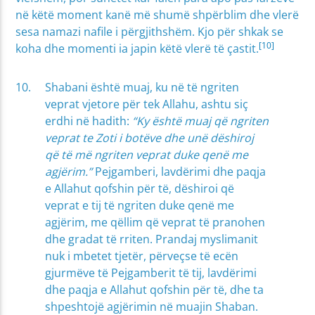
në këtë moment kanë më shumë shpërblim dhe vlerë
sesa namazi nafile i përgjithshëm. Kjo për shkak se
[10]
koha dhe momenti ia japin këtë vlerë të çastit.
Shabani është muaj, ku në të ngriten
veprat vjetore për tek Allahu, ashtu siç
erdhi në hadith:
“Ky është muaj që ngriten
veprat te Zoti i botëve dhe unë dëshiroj
që të më ngriten veprat duke qenë me
agjërim.”
Pejgamberi, lavdërimi dhe paqja
e Allahut qofshin për të, dëshiroi që
veprat e tij të ngriten duke qenë me
agjërim, me qëllim që veprat të pranohen
dhe gradat të rriten. Prandaj myslimanit
nuk i mbetet tjetër, përveçse të ecën
gjurmëve të Pejgamberit të tij, lavdërimi
dhe paqja e Allahut qofshin për të, dhe ta
shpeshtojë agjërimin në muajin Shaban.