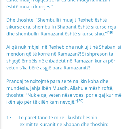
është muaji i korrjes.”
Dhe thoshte: “Shembulli i muajit Rexheb është
sikurse era, shembulli i Shabanit është sikurse reja
[19]
dhe shembulli i Ramazanit është sikurse shiu.”
Ai që nuk mbjell në Rexheb dhe nuk ujit në Shaban, si
mendon që të korrë në Ramazan?! Si shpreson ta
shijojë ëmbëlsinë e ibadetit në Ramazan kur ai për
veten s’ka bërë asgjë para Ramazanit?!
Prandaj të nxitojmë para se të na ikin koha dhe
mundësia. Jahja ibën Muadh, Allahu e mëshiroftë,
thoshte: “Nuk e qaj veten nëse vdes, por e qaj kur më
[20]
ikën ajo për të cilën kam nevojë.”
Të parët tanë të mirë i kushtoheshin
leximit të Kuranit në Shaban dhe thoshin: