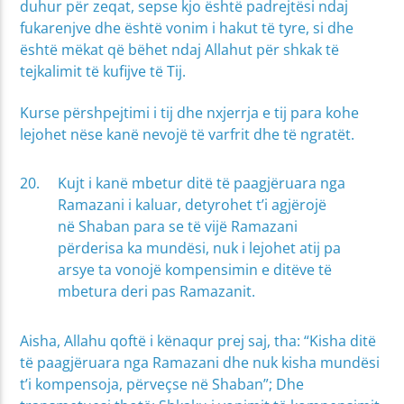
duhur për zeqat, sepse kjo është padrejtësi ndaj
fukarenjve dhe është vonim i hakut të tyre, si dhe
është mëkat që bëhet ndaj Allahut për shkak të
tejkalimit të kufijve të Tij.
Kurse përshpejtimi i tij dhe nxjerrja e tij para kohe
lejohet nëse kanë nevojë të varfrit dhe të ngratët.
Kujt i kanë mbetur ditë të paagjëruara nga
Ramazani i kaluar, detyrohet t’i agjërojë
në Shaban para se të vijë Ramazani
përderisa ka mundësi, nuk i lejohet atij pa
arsye ta vonojë kompensimin e ditëve të
mbetura deri pas Ramazanit.
Aisha, Allahu qoftë i kënaqur prej saj, tha: “Kisha ditë
të paagjëruara nga Ramazani dhe nuk kisha mundësi
t’i kompensoja, përveçse në Shaban”; Dhe