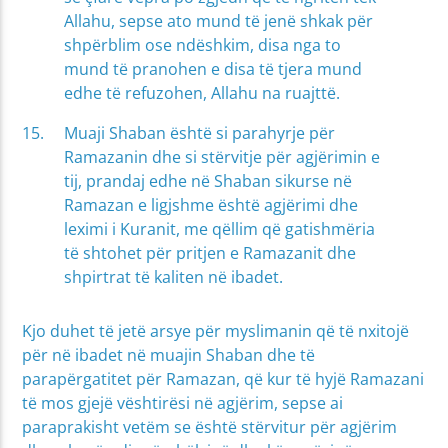
Allahu, sepse ato mund të jenë shkak për
shpërblim ose ndëshkim, disa nga to
mund të pranohen e disa të tjera mund
edhe të refuzohen, Allahu na ruajttë.
Muaji Shaban është si parahyrje për
Ramazanin dhe si stërvitje për agjërimin e
tij, prandaj edhe në Shaban sikurse në
Ramazan e ligjshme është agjërimi dhe
leximi i Kuranit, me qëllim që gatishmëria
të shtohet për pritjen e Ramazanit dhe
shpirtrat të kaliten në ibadet.
Kjo duhet të jetë arsye për myslimanin që të nxitojë
për në ibadet në muajin Shaban dhe të
parapërgatitet për Ramazan, që kur të hyjë Ramazani
të mos gjejë vështirësi në agjërim, sepse ai
paraprakisht vetëm se është stërvitur për agjërim