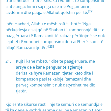
transmetuesi thotë: Shkaku i vonimit të kompensimit
ishte angazhimi i saj nga ose me Pejgamberin,
[22]
lavdërimi dhe paqja e Allahut qofshin për të.
Ibën Haxheri, Allahu e mëshiroftë, thotë: “Nga
përkujdesja e saj që në Shaban t’i kompensojë ditët e
paagjëruara të Ramazanit të kaluar përfitojmë se nuk
lejohet të vonohet kompensimi deri atëherë, saqë të
[23]
fillojë Ramazani tjetër.”
Kujt i kanë mbetur ditë të paagjëruara, me
arsye që e kanë penguar të agjërojë,
derisa ka hyrë Ramazani tjetër, këto ditë i
kompenson pasi të kalojë Ramazani dhe
përveç kompensimit nuk detyrohet me diç
tjetër.
Kjo është sikurse rasti i një të sëmuri që sëmundja e
tij ka qenë e vazhdueshme deri në Ramazanin tjetër