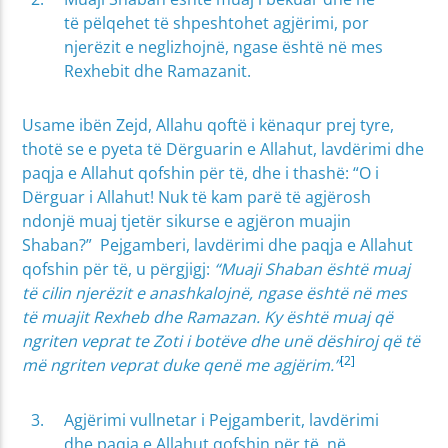
të pëlqehet të shpeshtohet agjërimi, por
njerëzit e neglizhojnë, ngase është në mes
Rexhebit dhe Ramazanit.
Usame ibën Zejd, Allahu qoftë i kënaqur prej tyre,
thotë se e pyeta të Dërguarin e Allahut, lavdërimi dhe
paqja e Allahut qofshin për të, dhe i thashë: “O i
Dërguar i Allahut! Nuk të kam parë të agjërosh
ndonjë muaj tjetër sikurse e agjëron muajin
Shaban?” Pejgamberi, lavdërimi dhe paqja e Allahut
qofshin për të, u përgjigj:
“Muaji Shaban është muaj
të cilin njerëzit e anashkalojnë, ngase është në mes
të muajit Rexheb dhe Ramazan. Ky është muaj që
ngriten veprat te Zoti i botëve dhe unë dëshiroj që të
[2]
më ngriten veprat duke qenë me agjërim.”
Agjërimi vullnetar i Pejgamberit, lavdërimi
dhe paqja e Allahut qofshin për të, në