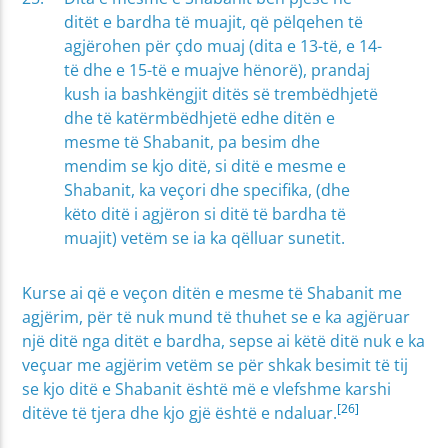
ditët e bardha të muajit, që pëlqehen të
agjërohen për çdo muaj (dita e 13-të, e 14-
të dhe e 15-të e muajve hënorë), prandaj
kush ia bashkëngjit ditës së trembëdhjetë
dhe të katërmbëdhjetë edhe ditën e
mesme të Shabanit, pa besim dhe
mendim se kjo ditë, si ditë e mesme e
Shabanit, ka veçori dhe specifika, (dhe
këto ditë i agjëron si ditë të bardha të
muajit) vetëm se ia ka qëlluar sunetit.
Kurse ai që e veçon ditën e mesme të Shabanit me
agjërim, për të nuk mund të thuhet se e ka agjëruar
një ditë nga ditët e bardha, sepse ai këtë ditë nuk e ka
veçuar me agjërim vetëm se për shkak besimit të tij
se kjo ditë e Shabanit është më e vlefshme karshi
[26]
ditëve të tjera dhe kjo gjë është e ndaluar.