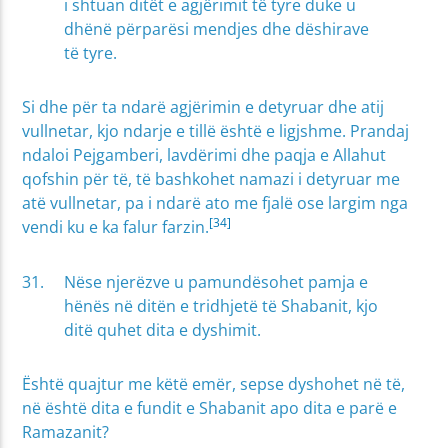
i shtuan ditët e agjërimit të tyre duke u
dhënë përparësi mendjes dhe dëshirave
të tyre.
Si dhe për ta ndarë agjërimin e detyruar dhe atij
vullnetar, kjo ndarje e tillë është e ligjshme. Prandaj
ndaloi Pejgamberi, lavdërimi dhe paqja e Allahut
qofshin për të, të bashkohet namazi i detyruar me
atë vullnetar, pa i ndarë ato me fjalë ose largim nga
[34]
vendi ku e ka falur farzin.
Nëse njerëzve u pamundësohet pamja e
hënës në ditën e tridhjetë të Shabanit, kjo
ditë quhet dita e dyshimit.
Është quajtur me këtë emër, sepse dyshohet në të,
në është dita e fundit e Shabanit apo dita e parë e
Ramazanit?