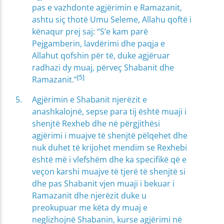
pas e vazhdonte agjërimin e Ramazanit,
ashtu siç thotë Umu Seleme, Allahu qoftë i
kënaqur prej saj: “S’e kam parë
Pejgamberin, lavdërimi dhe paqja e
Allahut qofshin për të, duke agjëruar
radhazi dy muaj, përveç Shabanit dhe
[5]
Ramazanit.”
Agjërimin e Shabanit njerëzit e
anashkalojnë, sepse para tij është muaji i
shenjtë Rexheb dhe në përgjithësi
agjërimi i muajve të shenjtë pëlqehet dhe
nuk duhet të krijohet mendim se Rexhebi
është më i vlefshëm dhe ka specifikë që e
veçon karshi muajve të tjerë të shenjtë si
dhe pas Shabanit vjen muaji i bekuar i
Ramazanit dhe njerëzit duke u
preokupuar me këta dy muaj e
neglizhojnë Shabanin, kurse agjërimi në