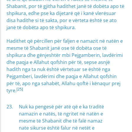
Shabanit, por të gjitha hadithet janë të dobëta apo të
shpikura, edhe pse ka dijetarë që i kanë vlerësuar
disa hadithe si të sakta, por e vërteta është se ato
janë të dobëta apo të shpikura.
Hadithet që përcillen për faljen e namazit në natën e
mesme të Shabanit janë ose të dobëta ose të
shpikura dhe gënjeshtër mbi Pejgamberin, lavdërimi
dhe paqja e Allahut qofshin për të, sepse asnjë
hadith nga ta nuk është vërtetuar se është nga
Pejgamberi, lavdërimi dhe paqja e Allahut qofshin
për të, apo nga sahabët, Allahu qoftë i kënaqur prej
[25]
tyre.
Nuk ka pengesë për atë që e ka traditë
namazin e natës, të ngritet në natën e
mesme të Shabanit dhe të falë namaz
nate sikurse është falur në netët e