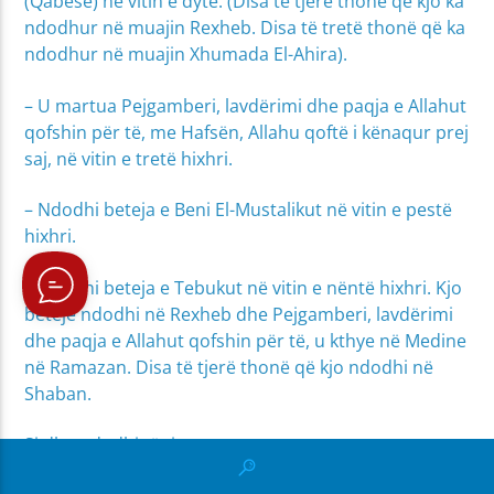
(Qabesë) në vitin e dytë. (Disa të tjerë thonë që kjo ka
ndodhur në muajin Rexheb. Disa të tretë thonë që ka
ndodhur në muajin Xhumada El-Ahira).
– U martua Pejgamberi, lavdërimi dhe paqja e Allahut
qofshin për të, me Hafsën, Allahu qoftë i kënaqur prej
saj, në vitin e tretë hixhri.
– Ndodhi beteja e Beni El-Mustalikut në vitin e pestë
hixhri.
– Ndodhi beteja e Tebukut në vitin e nëntë hixhri. Kjo
betejë ndodhi në Rexheb dhe Pejgamberi, lavdërimi
dhe paqja e Allahut qofshin për të, u kthye në Medine
në Ramazan. Disa të tjerë thonë që kjo ndodhi në
Shaban.
Si dhe ndodhi të tjera…