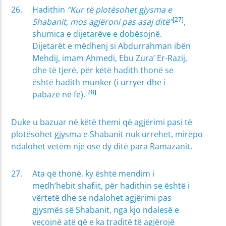
Hadithin
“Kur të plotësohet gjysma e
[27]
Shabanit, mos agjëroni pas asaj ditë”
,
shumica e dijetarëve e dobësojnë.
Dijetarët e mëdhenj si Abdurrahman ibën
Mehdij, imam Ahmedi, Ebu Zura’ Er-Razij,
dhe të tjerë, për këtë hadith thonë se
është hadith munker (i urryer dhe i
[28]
pabazë në fe).
Duke u bazuar në këtë themi që agjërimi pasi të
plotësohet gjysma e Shabanit nuk urrehet, mirëpo
ndalohet vetëm një ose dy ditë para Ramazanit.
Ata që thonë, ky është mendim i
medh’hebit shafiit, për hadithin se është i
vërtetë dhe se ndalohet agjërimi pas
gjysmës së Shabanit, nga kjo ndalesë e
veçojnë atë që e ka traditë të agjërojë