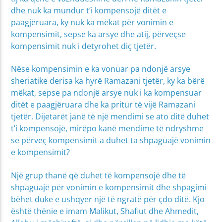
dhe nuk ka mundur t’i kompensojë ditët e
paagjëruara, ky nuk ka mëkat për vonimin e
kompensimit, sepse ka arsye dhe atij, përveçse
kompensimit nuk i detyrohet diç tjetër.
Nëse kompensimin e ka vonuar pa ndonjë arsye
sheriatike derisa ka hyrë Ramazani tjetër, ky ka bërë
mëkat, sepse pa ndonjë arsye nuk i ka kompensuar
ditët e paagjëruara dhe ka pritur të vijë Ramazani
tjetër. Dijetarët janë të një mendimi se ato ditë duhet
t’i kompensojë, mirëpo kanë mendime të ndryshme
se përveç kompensimit a duhet ta shpaguajë vonimin
e kompensimit?
Një grup thanë që duhet të kompensojë dhe të
shpaguajë për vonimin e kompensimit dhe shpagimi
bëhet duke e ushqyer një të ngratë për çdo ditë. Kjo
është thënie e imam Malikut, Shafiut dhe Ahmedit,