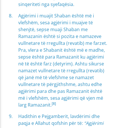
sinqeriteti nga syefaqësia.
Agjërimi i muajit Shaban është më i
vlefshëm, sesa agjërimi i muajve të
shenjtë, sepse muaji Shaban me
Ramazanin është si pozita e namazeve
vullnetare të rregullta (revatib) me farzet.
Pra, vlera e Shabanit është më e madhe,
sepse është para Ramazanit ku agjërimi
në të është farz (detyrim). Ashtu sikurse
namazet vullnetare të rregullta (revatib)
që janë më të vlefshme se namazet
vullnetare të përgjithshme, ashtu edhe
agjërimi para dhe pas Ramazanit është
më i vlefshëm, sesa agjërimi që vjen më
[8]
larg Ramazanit.
Hadithin e Pejgamberit, lavdërimi dhe
paqja e Allahut qofshin për të:
“Agjërimi