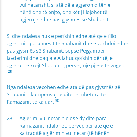
vullnetarisht, si atë që e agjëron ditën e
hënë dhe të enjte, dhe këtij i lejohet të
agjërojë edhe pas gjysmës së Shabanit.
Si dhe ndalesa nuk e përfshin edhe atë që e filloi
agjërimin para mesit të Shabanit dhe e vazhdoi edhe
pas gjysmës së Shabanit, sepse Pejgamberi,
lavdërimi dhe paqja e Allahut qofshin për të, e
agjëronte krejt Shabanin, përveç një pjese të vogël.
[29]
Nga ndalesa veçohen edhe ata që pas gjysmës së
Shabanit i kompensojnë ditët e mbetura të
[30]
Ramazanit të kaluar.
Agjërimi vullnetar një ose dy ditë para
Ramazanit ndalohet, përveç për atë që e
ka traditë agjërimin vullnetar (të hënën