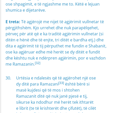
ose shpagimit, e të ngjashme me to. Këtë e lejuan
shumica e dijetarëve.
E treta:
Të agjërojë me nijet të agjërimit vullnetar të
përgjithshëm. Kjo urrehet dhe nuk parapëlqehet,
përveç për atë që e ka traditë agjërimin vullnetar (si
ditën e hënë dhe të enjte, tri ditët e bardha etj.) dhe
dita e agjërimit të tij përputhet me fundin e Shabanit,
ose ka agjëruar edhe më herët se dy ditët e fundit
dhe kështu nuk e ndërpren agjërimin, por e vazhdon
[32]
me Ramazanin.
Urtësia e ndalesës që të agjërohet një ose
[33]
dy ditë para Ramazani
është bërë si
masë kujdesi që të mos i shtohen
Ramazanit ditë që nuk janë pjesë e tij,
sikurse ka ndodhur më herët tek ithtarët
e librit (te të krishterët dhe çifutët), të cilët