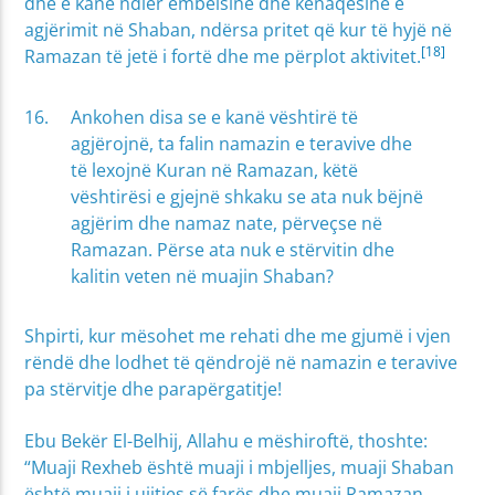
dhe e kanë ndier ëmbëlsinë dhe kënaqësinë e
agjërimit në Shaban, ndërsa pritet që kur të hyjë në
[18]
Ramazan të jetë i fortë dhe me përplot aktivitet.
Ankohen disa se e kanë vështirë të
agjërojnë, ta falin namazin e teravive dhe
të lexojnë Kuran në Ramazan, këtë
vështirësi e gjejnë shkaku se ata nuk bëjnë
agjërim dhe namaz nate, përveçse në
Ramazan. Përse ata nuk e stërvitin dhe
kalitin veten në muajin Shaban?
Shpirti, kur mësohet me rehati dhe me gjumë i vjen
rëndë dhe lodhet të qëndrojë në namazin e teravive
pa stërvitje dhe parapërgatitje!
Ebu Bekër El-Belhij, Allahu e mëshiroftë, thoshte:
“Muaji Rexheb është muaji i mbjelljes, muaji Shaban
është muaji i ujitjes së farës dhe muaji Ramazan