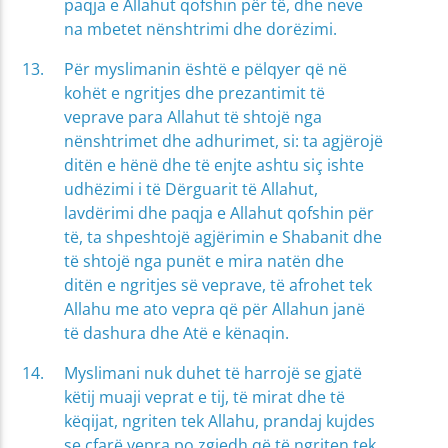
paqja e Allahut qofshin për të, dhe neve
na mbetet nënshtrimi dhe dorëzimi.
Për myslimanin është e pëlqyer që në
kohët e ngritjes dhe prezantimit të
veprave para Allahut të shtojë nga
nënshtrimet dhe adhurimet, si: ta agjërojë
ditën e hënë dhe të enjte ashtu siç ishte
udhëzimi i të Dërguarit të Allahut,
lavdërimi dhe paqja e Allahut qofshin për
të, ta shpeshtojë agjërimin e Shabanit dhe
të shtojë nga punët e mira natën dhe
ditën e ngritjes së veprave, të afrohet tek
Allahu me ato vepra që për Allahun janë
të dashura dhe Atë e kënaqin.
Myslimani nuk duhet të harrojë se gjatë
këtij muaji veprat e tij, të mirat dhe të
këqijat, ngriten tek Allahu, prandaj kujdes
se çfarë vepra po zgjedh që të ngriten tek