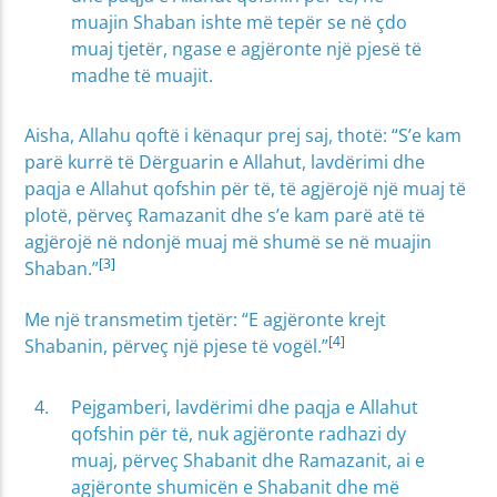
muajin Shaban ishte më tepër se në çdo
muaj tjetër, ngase e agjëronte një pjesë të
madhe të muajit.
Aisha, Allahu qoftë i kënaqur prej saj, thotë: “S’e kam
parë kurrë të Dërguarin e Allahut, lavdërimi dhe
paqja e Allahut qofshin për të, të agjërojë një muaj të
plotë, përveç Ramazanit dhe s’e kam parë atë të
agjërojë në ndonjë muaj më shumë se në muajin
[3]
Shaban.”
Me një transmetim tjetër: “E agjëronte krejt
[4]
Shabanin, përveç një pjese të vogël.”
Pejgamberi, lavdërimi dhe paqja e Allahut
qofshin për të, nuk agjëronte radhazi dy
muaj, përveç Shabanit dhe Ramazanit, ai e
agjëronte shumicën e Shabanit dhe më