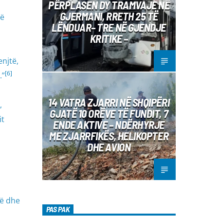
PËRPLASEN DY TRAMVAJE NË
GJERMANI, RRETH 25 TË
të
LËNDUAR– TRE NË GJENDJE
KRITIKE –
enjtë,
[6]
.”
14 VATRA ZJARRI NË SHQIPËRI
,
GJATË 10 ORËVE TË FUNDIT, 7
it
ENDE AKTIVE – NDËRHYRJE
ME ZJARRFIKËS, HELIKOPTER
DHE AVION
së dhe
PAS PAK