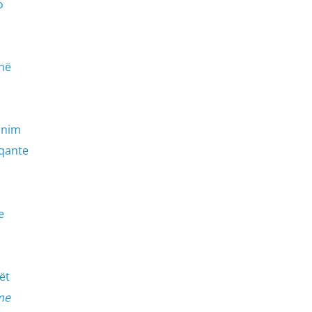
o
jnë
onim
 qante
e
ët
 me