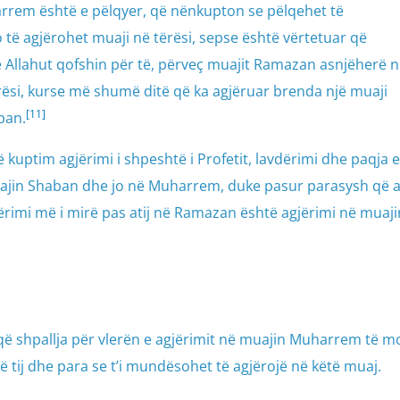
rrem është e pëlqyer, që nënkupton se pëlqehet të
jo të agjërohet muaji në tërësi, sepse është vërtetuar që
 e Allahut qofshin për të, përveç muajit Ramazan asnjëherë 
ërësi, kurse më shumë ditë që ka agjëruar brenda një muaji
[11]
ban.
ë kuptim agjërimi i shpeshtë i Profetit, lavdërimi dhe paqja e
uajin Shaban dhe jo në Muharrem, duke pasur parasysh që a
ërimi më i mirë pas atij në Ramazan është agjërimi në muaji
 shpallja për vlerën e agjërimit në muajin Muharrem të mo
së tij dhe para se t’i mundësohet të agjërojë në këtë muaj.