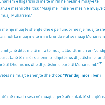
uharrem e llogarisin si më të mirin në mesin e muajve të
Allahu e mëshiroftë, tha: “Muaji më i mirë në mesin e muajve 
t, muaji Muharrem.”
itin me një muaj të shenjtë dhe e përfundoi me një muaj të sh
zan, nuk ka muaj më të mirë brenda vitit se muaji Muharrem
remit janë ditët më të mira të muajit. Ebu Uthman en-Nehdij
parët tanë të mirë i dallonin tri dhjetëshe: dhjetëshin e fund
[7]
arë të Dhulhixhes dhe dhjetëshin e parë të Muharremit.”
 vetes në muajt e shenjtë dhe thotë:
“Prandaj, mos i bëni
htë më i madh sesa në muajt e tjerë për shkak të shenjtëri