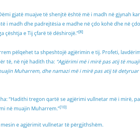
“Dëmi gjatë muajve të shenjtë është më i madh në gjynah kar
htë i madh dhe padrejtësia e madhe në çdo kohë dhe në çd
[8]
çështja e Tij çfarë të dëshirojë.”
em pëlqehet ta shpeshtojë agjërimin e tij. Profeti, lavdërim
ër të, në një hadith tha:
“Agjërimi më i mirë pas atij të muaji
uajin Muharrem, dhe namazi më i mirë pas atij të detyruar
ha: “Hadithi tregon qartë se agjërimi vullnetar më i mirë, pas
[10]
imi në muajin Muharrem.”
 mesin e agjërimit vullnetar të përgjithshëm.