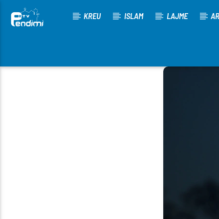
KREU
ISLAM
LAJME
AR
[There are no radio stations in the database]