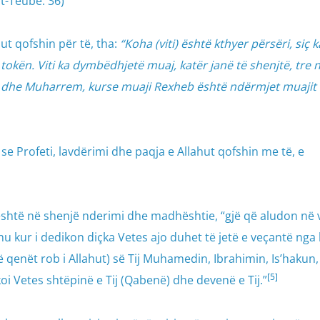
t-Teube: 36)
hut qofshin për të, tha:
“Koha (viti) është kthyer përsëri, siç 
he tokën. Viti ka dymbëdhjetë muaj, katër janë të shenjtë, tre 
e dhe Muharrem, kurse muaji Rexheb është ndërmjet muajit
 se Profeti, lavdërimi dhe paqja e Allahut qofshin me të, e
t është në shenjë nderimi dhe madhështie, “gjë që aludon në 
hu kur i dedikon diçka Vetes ajo duhet të jetë e veçantë nga 
(të qenët rob i Allahut) së Tij Muhamedin, Ibrahimin, Is’hakun,
[5]
koi Vetes shtëpinë e Tij (Qabenë) dhe devenë e Tij.”