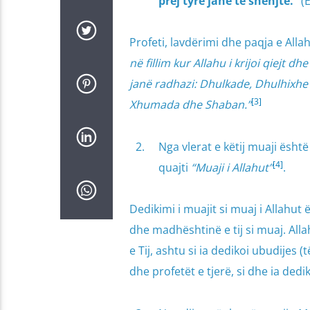
prej tyre janë të shenjtë.”
(E
Profeti, lavdërimi dhe paqja e Alla
në fillim kur Allahu i krijoi qiejt d
janë radhazi: Dhulkade, Dhulhixh
[3]
Xhumada dhe Shaban.”
Nga vlerat e këtij muaji është
[4]
quajti
“Muaji i Allahut”
.
Dedikimi i muajit si muaj i Allahu
dhe madhështinë e tij si muaj. Alla
e Tij, ashtu si ia dedikoi ubudijes 
dhe profetët e tjerë, si dhe ia dedi