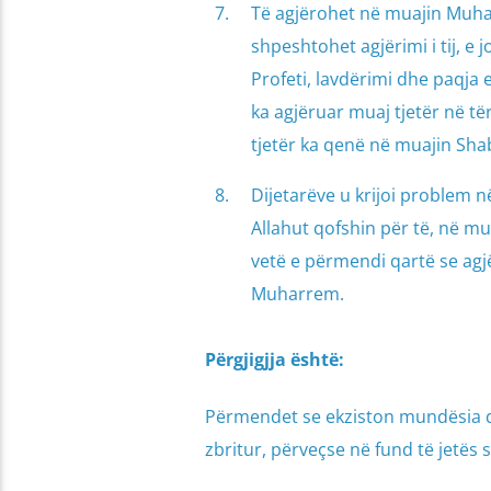
Të agjërohet në muajin Muha
shpeshtohet agjërimi i tij, e 
Profeti, lavdërimi dhe paqja
ka agjëruar muaj tjetër në t
tjetër ka qenë në muajin Sha
Dijetarëve u krijoi problem n
Allahut qofshin për të, në m
vetë e përmendi qartë se agj
Muharrem.
Përgjigjja është:
Përmendet se ekziston mundësia që
zbritur, përveçse në fund të jetës 