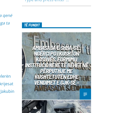
ka qenë
nga ta
TË FUNDIT
AMBASADA E SHBA-SË:
NGËRÇI PO I KUSHTON
KOSOVËS, FORMIMI I
INSTITUCIONEVE TË BËHET NË
PËRPUTHJE ME
KUSHTETUTËN EDHE
vlerën
VENDIMET E GJK-SË –
krijesat
 Jakubin