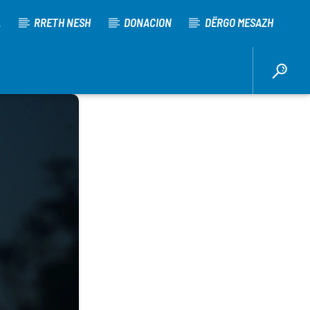
A
RRETH NESH
DONACION
DËRGO MESAZH