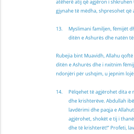
atëherë atij që agjëron i shkruhen
gjynahe të mëdha, shpresohet që a
Myslimani familjen, fëmijët dh
ditën e Ashurës dhe natën të 
Rubejia bint Muavidh, Allahu qoftë 
ditën e Ashurës dhe i nxitnim fëmi
ndonjëri për ushqim, u jepnim lojën
Pëlqehet të agjërohet dita e 
dhe krishterëve. Abdullah ibën
lavdërimi dhe paqja e Allahut
agjërohet, shokët e tij i than
dhe të krishterët!’’ Profeti, l