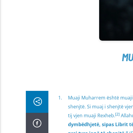
MU
Muaji Muharrem është muaji i 
shenjtë. Si muaj i shenjtë vj
[2]
tij vjen muaji Rexheb.
Allah
dymbëdhjetë, sipas Librit të