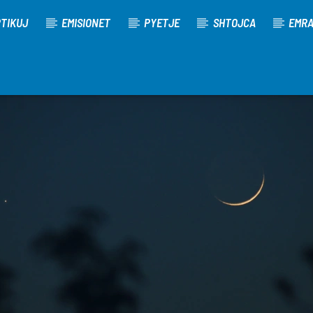
TIKUJ
EMISIONET
PYETJE
SHTOJCA
EMR