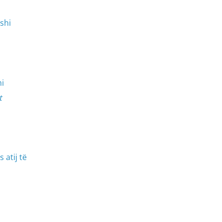
shi
o
i
t
 atij të