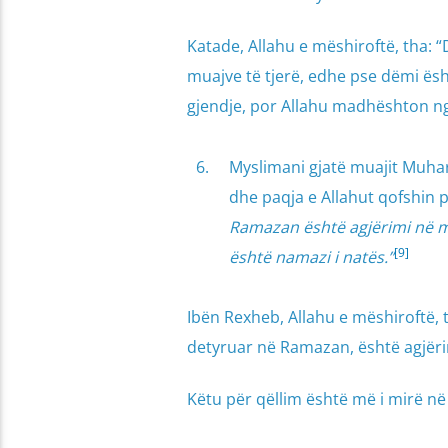
Katade, Allahu e mëshiroftë, tha: 
muajve të tjerë, edhe pse dëmi ës
gjendje, por Allahu madhështon nga 
Myslimani gjatë muajit Muharr
dhe paqja e Allahut qofshin p
Ramazan është agjërimi në m
[9]
është namazi i natës.”
Ibën Rexheb, Allahu e mëshiroftë, t
detyruar në Ramazan, është agjër
Këtu për qëllim është më i mirë në