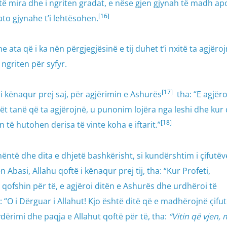
 të mira dhe i ngriten gradat, e nëse gjen gjynah të madh ap
[16]
to gjynahe t’i lehtësohen.
e ata që i ka nën përgjegjësinë e tij duhet t’i nxitë ta agjëro
ngriten për syfyr.
[17]
i kënaqur prej saj, për agjërimin e Ashurës
tha: “E agjër
jët tanë që ta agjërojnë, u punonim lojëra nga leshi dhe kur
[18]
 të hutohen derisa të vinte koha e iftarit.”
nëntë dhe dita e dhjetë bashkërisht, si kundërshtim i çifutëv
 Abasi, Allahu qoftë i kënaqur prej tij, tha: “Kur Profeti,
 qofshin për të, e agjëroi ditën e Ashurës dhe urdhëroi të
ë: “O i Dërguar i Allahut! Kjo është ditë që e madhërojnë çifut
avdërimi dhe paqja e Allahut qoftë për të, tha:
“Vitin që vjen,