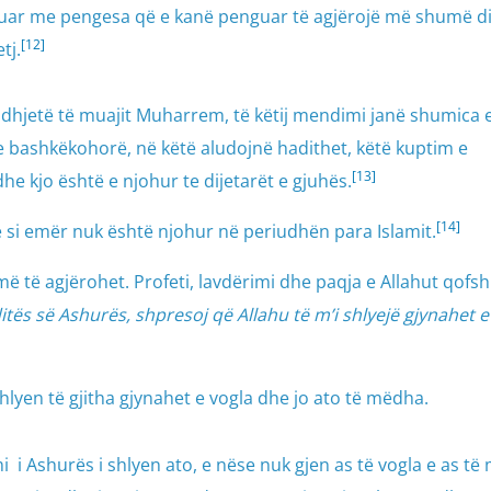
duar me pengesa që e kanë penguar të agjërojë më shumë di
[12]
tj.
e dhjetë të muajit Muharrem, të këtij mendimi janë shumica 
 bashkëkohorë, në këtë aludojnë hadithet, këtë kuptim e
[13]
he kjo është e njohur te dijetarët e gjuhës.
[14]
si emër nuk është njohur në periudhën para Islamit.
 të agjërohet. Profeti, lavdërimi dhe paqja e Allahut qofsh
itës së Ashurës, shpresoj që Allahu të m’i shlyejë gjynahet e
shlyen të gjitha gjynahet e vogla dhe jo ato të mëdha.
i i Ashurës i shlyen ato, e nëse nuk gjen as të vogla e as të