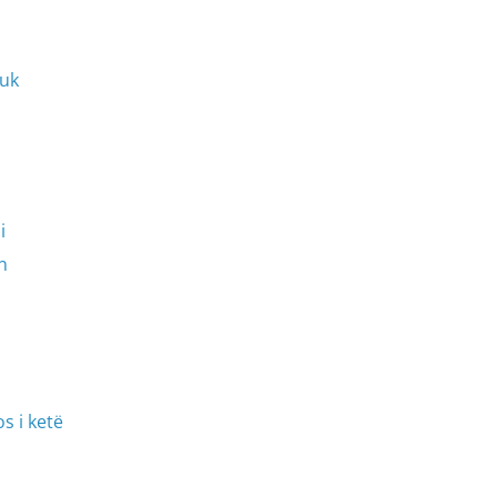
nuk
i
n
s i ketë