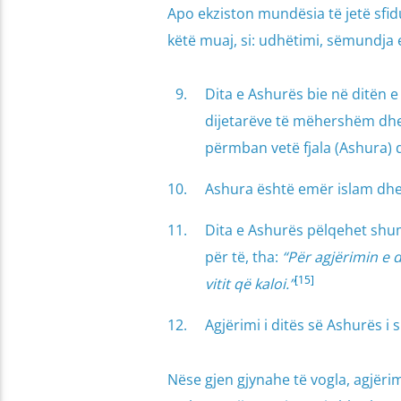
Apo ekziston mundësia të jetë sfi
këtë muaj, si: udhëtimi, sëmundja e
Dita e Ashurës bie në ditën 
dijetarëve të mëhershëm dhe
përmban vetë fjala (Ashura) d
Ashura është emër islam dhe 
Dita e Ashurës pëlqehet shumë
për të, tha:
“Për agjërimin e d
[15]
vitit që kaloi.”
Agjërimi i ditës së Ashurës i 
Nëse gjen gjynahe të vogla, agjërim