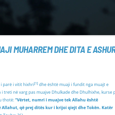
AJI MUHARREM DHE DITA E ASHU
[1]
parë i vitit hixhri
dhe është muaji i fundit nga muajt e
en i treti në varg pas muajve Dhulkade dhe Dhulhixhe, kurse 
u thotë:
“Vërtet, numri i muajve tek Allahu është
 Allahut, që prej ditës kur i krijoi qiejt dhe Tokën. Katër