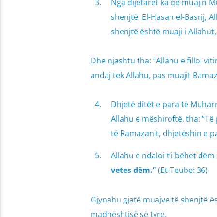
Nga dijetarët ka që muajin M
shenjtë. El-Hasan el-Basrij, 
shenjtë është muaji i Allahu
Dhe njashtu tha: “Allahu e filloi v
andaj tek Allahu, pas muajit Rama
Dhjetë ditët e para të Muhar
Allahu e mëshiroftë, tha: “Të 
të Ramazanit, dhjetëshin e p
Allahu e ndaloi t’i bëhet dëm
vetes dëm.”
(Et-Teube: 36)
Gjynahu gjatë muajve të shenjtë ës
madhështisë së tyre.