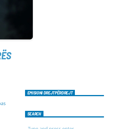
RËS
EMISIONI DREJTPËRDREJT
pas
SEARCH