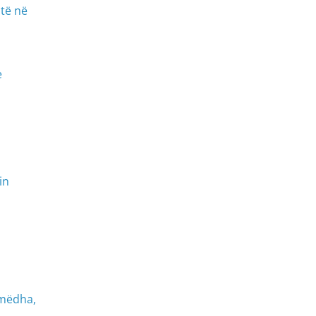
të në
e
in
 mëdha,