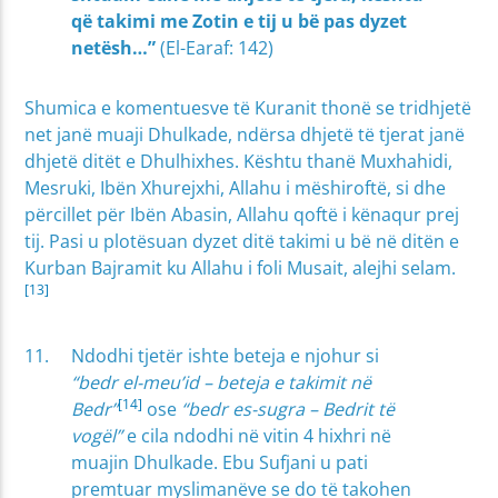
që takimi me Zotin e tij u bë pas dyzet
netësh…”
(El-Earaf: 142)
Shumica e komentuesve të Kuranit thonë se tridhjetë
net janë muaji Dhulkade, ndërsa dhjetë të tjerat janë
dhjetë ditët e Dhulhixhes. Kështu thanë Muxhahidi,
Mesruki, Ibën Xhurejxhi, Allahu i mëshiroftë, si dhe
përcillet për Ibën Abasin, Allahu qoftë i kënaqur prej
tij. Pasi u plotësuan dyzet ditë takimi u bë në ditën e
Kurban Bajramit ku Allahu i foli Musait, alejhi selam.
[13]
Ndodhi tjetër ishte beteja e njohur si
“bedr el-meu’id – beteja e takimit në
[14]
Bedr”
ose
“bedr es-sugra – Bedrit të
vogël”
e cila ndodhi në vitin 4 hixhri në
muajin Dhulkade. Ebu Sufjani u pati
premtuar myslimanëve se do të takohen