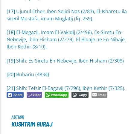
[17]
Ujunul Ether, Ibën Sejidi Nas (2/83), El-Isharetu ila
siretil Mustafa, imam Muglatij (fq. 259).
[18]
El-Megazij, Imam El-Vakidij (2/496), Es-Siretu En-
Nebevije, Ibën Hisham (2/279), El-Bidaje ue En-Nihaje,
Ibën Kethir (8/10).
[19]
Shih: Es-Siretu En-Nebevije, Ibën Hisham (2/308)
[20]
Buhariu (4834).
[21]
Shih: Tefsir El-Bagavij (7/296), Ibën Kethir (7/325).
Viber
WhatsApp
Email
Share
Copy
AUTHOR
KUSHTRIM GURAJ