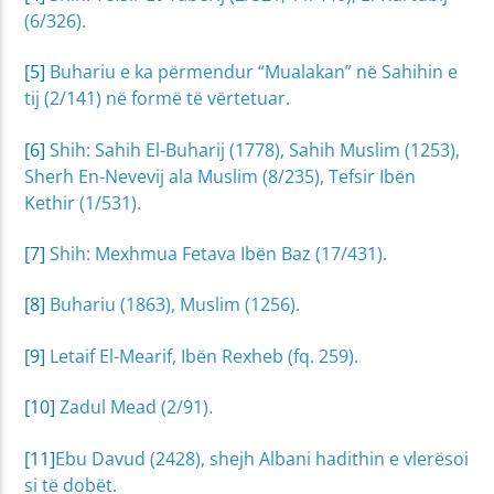
(6/326).
[5]
Buhariu e ka përmendur “Mualakan” në Sahihin e
tij (2/141) në formë të vërtetuar.
[6]
Shih: Sahih El-Buharij (1778), Sahih Muslim (1253),
Sherh En-Nevevij ala Muslim (8/235), Tefsir Ibën
Kethir (1/531).
[7]
Shih: Mexhmua Fetava Ibën Baz (17/431).
[8]
Buhariu (1863), Muslim (1256).
[9]
Letaif El-Mearif, Ibën Rexheb (fq. 259).
[10]
Zadul Mead (2/91).
[11]
Ebu Davud (2428), shejh Albani hadithin e vlerësoi
si të dobët.