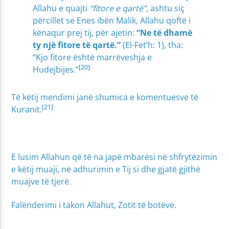
Allahu e quajti
“fitore e qartë”,
ashtu siç
përcillet se Enes ibën Malik, Allahu qoftë i
kënaqur prej tij, për ajetin:
“Ne të dhamë
ty një fitore të qartë.”
(El-Fet’h: 1), tha:
“Kjo fitore është marrëveshja e
[20]
Hudejbijes.”
Të këtij mendimi janë shumica e komentuesve të
[21]
Kuranit.
E lusim Allahun që të na japë mbarësi në shfrytëzimin
e këtij muaji, në adhurimin e Tij si dhe gjatë gjithë
muajve të tjerë.
Falënderimi i takon Allahut, Zotit të botëve.