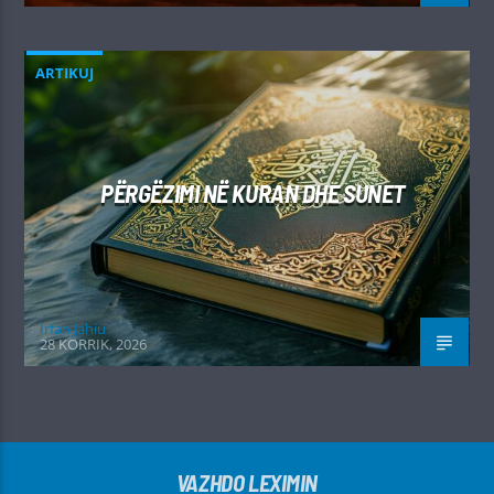
ARTIKUJ
PËRGËZIMI NË KURAN DHE SUNET
Irfan Jahiu
28 KORRIK, 2026
VAZHDO LEXIMIN