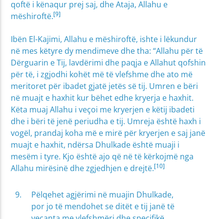
qoftë i kënaqur prej saj, dhe Ataja, Allahu e
[9]
mëshiroftë.
Ibën El-Kajimi, Allahu e mëshiroftë, ishte i lëkundur
në mes këtyre dy mendimeve dhe tha: “Allahu për të
Dërguarin e Tij, lavdërimi dhe paqja e Allahut qofshin
për të, i zgjodhi kohët më të vlefshme dhe ato më
meritoret për ibadet gjatë jetës së tij. Umren e bëri
në muajt e haxhit kur bëhet edhe kryerja e haxhit.
Këta muaj Allahu i veçoi me kryerjen e këtij ibadeti
dhe i bëri të jenë periudha e tij. Umreja është haxh i
vogël, prandaj koha më e mirë për kryerjen e saj janë
muajt e haxhit, ndërsa Dhulkade është muaji i
mesëm i tyre. Kjo është ajo që në të kërkojmë nga
[10]
Allahu mirësinë dhe zgjedhjen e drejtë.
Pëlqehet agjërimi në muajin Dhulkade,
por jo të mendohet se ditët e tij janë të
veçanta me vlefshmëri dhe specifikë