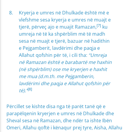
Kryerja e umres në Dhulkade është më e
vlefshme sesa kryerja e umres në muajt e
[7]
tjerë, përveç ajo e muajit Ramazan,
ku
umreja në të ka shpërblim më të madh
sesa në muajt e tjerë, bazuar në hadithin
e Pejgamberit, lavdërimi dhe paqja e
Allahut qofshin për të, i cili tha:
“Umreja
në Ramazan është e barabartë me haxhin
(në shpërblim) ose me kryerjen e haxhit
me mua (d.m.th. me Pejgamberin,
lavdërimi dhe paqja e Allahut qofshin për
[8]
të).”
Përcillet se kishte disa nga të parët tanë që e
parapëlqenin kryerjen e umres në Dhulkade dhe
Sheval sesa në Ramazan, dhe ndër ta ishte Ibën
Omeri, Allahu qoftë i kënaqur prej tyre, Aisha, Allahu