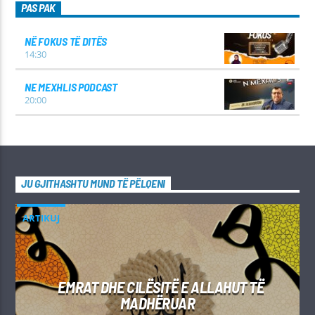
PAS PAK
NË FOKUS TË DITËS
14:30
NE MEXHLIS PODCAST
20:00
JU GJITHASHTU MUND TË PËLQENI
ARTIKUJ
EMRAT DHE CILËSITË E ALLAHUT TË
MADHËRUAR