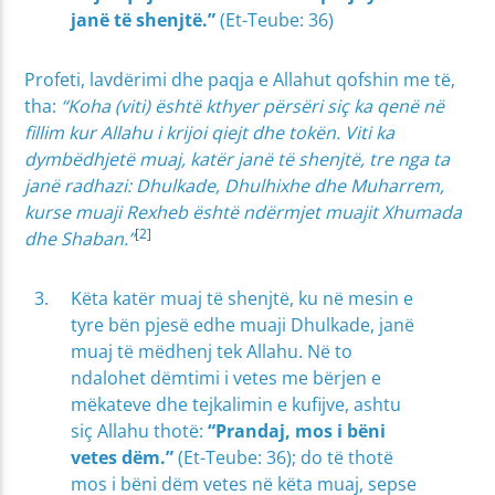
janë të shenjtë.”
(Et-Teube: 36)
Profeti, lavdërimi dhe paqja e Allahut qofshin me të,
tha:
“Koha (viti) është kthyer përsëri siç ka qenë në
fillim kur Allahu i krijoi qiejt dhe tokën. Viti ka
dymbëdhjetë muaj, katër janë të shenjtë, tre nga ta
janë radhazi: Dhulkade, Dhulhixhe dhe Muharrem,
kurse muaji Rexheb është ndërmjet muajit Xhumada
[2]
dhe Shaban.”
Këta katër muaj të shenjtë, ku në mesin e
tyre bën pjesë edhe muaji Dhulkade, janë
muaj të mëdhenj tek Allahu. Në to
ndalohet dëmtimi i vetes me bërjen e
mëkateve dhe tejkalimin e kufijve, ashtu
siç Allahu thotë:
“Prandaj, mos i bëni
vetes dëm.”
(Et-Teube: 36); do të thotë
mos i bëni dëm vetes në këta muaj, sepse