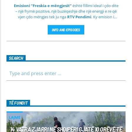
Emisioni “Freskia e mëngjesit”
është fillimi ideal i çdo dite
– një frymë pozitive, një buzëqeshje dhe një energji e re që
vjen çdo mëngjes tek ju nga
RTV Pendimi
. Ky emision i
përditshëm synon ta bëjë mëngjesin tuaj më të lehtë, më
informues dhe më të ngrohtë, duke ju shoqëruar në orët e
INFO AND EPISODES
para të ditës me përmbajtje të larmishme dhe të dobishme
për të gjithë familjen.
SEARCH
TË FUNDIT
LAJME
14 VATRA ZJARRI NË SHQIPËRI GJATË 10 ORËVE TË