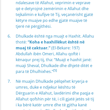
ndalesave të Allahut, veprimin e veprave
që e detyrojnë zemërimin e Allahut dhe
tejkalimin e kufijve të Tij, veçanërisht gjatë
këtyre muajve po edhe gjatë muajve të
tjerë në përgjithësi.
Dhulkade është nga muajt e Haxhit. Allahu
thotë:
“Koha e haxhillëkut është në
muaj të caktuar.”
(El-Bekare: 197)
Abdullah ibën Omeri, Allahu qoftë i
kënaqur prej tij, tha: “Muajt e haxhit janë:
muaji Sheval, Dhulkade dhe dhjetë ditët e
[5]
para të Dhulhixhes.”
Në muajin Dhulkade pëlqehet kryerja e
umres, duke e ndjekur kështu të
Dërguarin e Allahut, lavdërimi dhe paqja e
Allahut qofshin për të, i cili gjatë jetës së tij
i ka bërë katër umre dhe të gjitha kanë