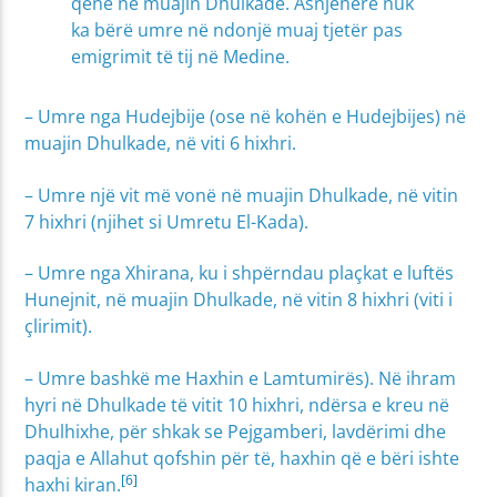
qenë në muajin Dhulkade. Asnjëherë nuk
ka bërë umre në ndonjë muaj tjetër pas
emigrimit të tij në Medine.
– Umre nga Hudejbije (ose në kohën e Hudejbijes) në
muajin Dhulkade, në viti 6 hixhri.
– Umre një vit më vonë në muajin Dhulkade, në vitin
7 hixhri (njihet si Umretu El-Kada).
– Umre nga Xhirana, ku i shpërndau plaçkat e luftës
Hunejnit, në muajin Dhulkade, në vitin 8 hixhri (viti i
çlirimit).
– Umre bashkë me Haxhin e Lamtumirës). Në ihram
hyri në Dhulkade të vitit 10 hixhri, ndërsa e kreu në
Dhulhixhe, për shkak se Pejgamberi, lavdërimi dhe
paqja e Allahut qofshin për të, haxhin që e bëri ishte
[6]
haxhi kiran.