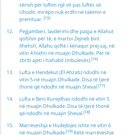
sërish për luftim një vit pas luftës së
Uhudit, mirëpo nuk erdhi në takimin e
[15]
premtuar.
Pejgamberi, lavdërimi dhe paqja e Allahut
qofshin për të, e martoi Zejneb bint
Xhehsh, Allahu qoftë i kënaqur prej saj, në
vitin 4 hixhri në muajin Dhulkade. Për të
[16]
zbriti ajeti i hixhabit (mbulesës).
Lufta e Hendekut (El-Ahzab) ndodhi në
vitin 5 në muajin Dhulkade. Disa të tjerë
[17]
thonë që ndodhi në muajin Sheval.
Lufta e Beni Kurejdhas ndodhi në vitin 5
në muajin Dhulkade. Disa të tjerë thonë
[18]
që ndodhi në muajin Sheval.
Marrëveshja e Hudejbijes ishte në vitin 6
[19]
në muajin Dhulkade.
Këtë marrëveshje