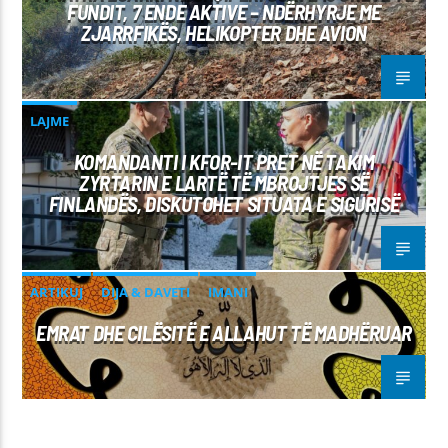
FUNDIT, 7 ENDE AKTIVE – NDËRHYRJE ME
ZJARRFIKËS, HELIKOPTER DHE AVION
LAJME
KOMANDANTI I KFOR-IT PRET NË TAKIM
ZYRTARIN E LARTË TË MBROJTJES SË
FINLANDËS, DISKUTOHET SITUATA E SIGURISË
ARTIKUJ
DIJA & DAVETI
IMANI
EMRAT DHE CILËSITË E ALLAHUT TË MADHËRUAR