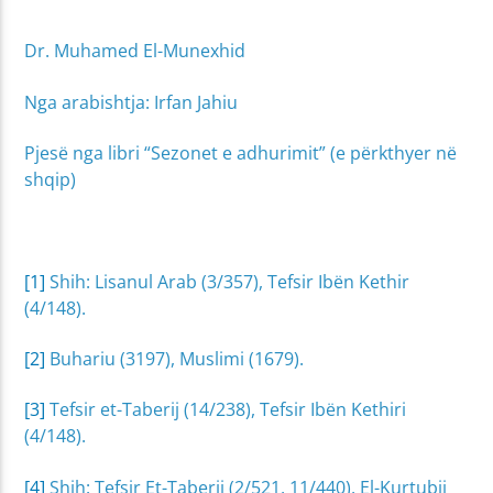
Dr. Muhamed El-Munexhid
Nga arabishtja: Irfan Jahiu
Pjesë nga libri “Sezonet e adhurimit” (e përkthyer në
shqip)
[1]
Shih: Lisanul Arab (3/357), Tefsir Ibën Kethir
(4/148).
[2]
Buhariu (3197), Muslimi (1679).
[3]
Tefsir et-Taberij (14/238), Tefsir Ibën Kethiri
(4/148).
[4]
Shih: Tefsir Et-Taberij (2/521, 11/440), El-Kurtubij