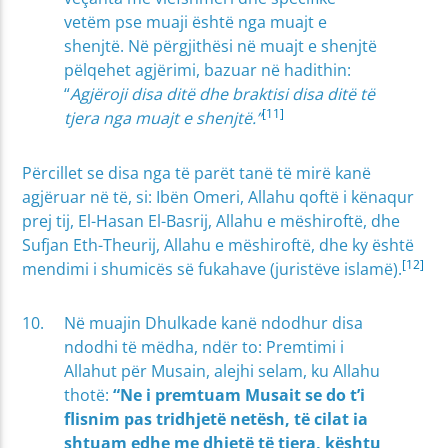
vetëm pse muaji është nga muajt e
shenjtë. Në përgjithësi në muajt e shenjtë
pëlqehet agjërimi, bazuar në hadithin:
“
Agjëroji disa ditë dhe braktisi disa ditë të
[11]
tjera nga muajt e shenjtë.”
Përcillet se disa nga të parët tanë të mirë kanë
agjëruar në të, si: Ibën Omeri, Allahu qoftë i kënaqur
prej tij, El-Hasan El-Basrij, Allahu e mëshiroftë, dhe
Sufjan Eth-Theurij, Allahu e mëshiroftë, dhe ky është
[12]
mendimi i shumicës së fukahave (juristëve islamë).
Në muajin Dhulkade kanë ndodhur disa
ndodhi të mëdha, ndër to: Premtimi i
Allahut për Musain, alejhi selam, ku Allahu
thotë:
“Ne i premtuam Musait se do t’i
flisnim pas tridhjetë netësh, të cilat ia
shtuam edhe me dhjetë të tjera, kështu