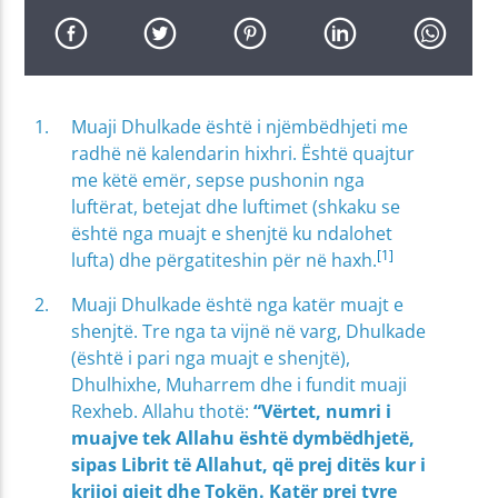
Muaji Dhulkade është i njëmbëdhjeti me
radhë në kalendarin hixhri. Është quajtur
me këtë emër, sepse pushonin nga
luftërat, betejat dhe luftimet (shkaku se
është nga muajt e shenjtë ku ndalohet
[1]
lufta) dhe përgatiteshin për në haxh.
Muaji Dhulkade është nga katër muajt e
shenjtë. Tre nga ta vijnë në varg, Dhulkade
(është i pari nga muajt e shenjtë),
Dhulhixhe, Muharrem dhe i fundit muaji
Rexheb. Allahu thotë:
“Vërtet, numri i
muajve tek Allahu është dymbëdhjetë,
sipas Librit të Allahut, që prej ditës kur i
krijoi qiejt dhe Tokën. Katër prej tyre