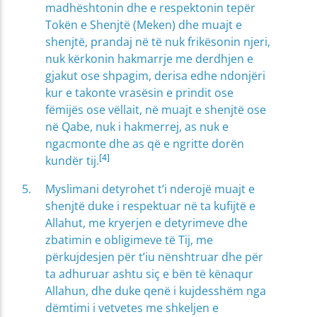
madhështonin dhe e respektonin tepër
Tokën e Shenjtë (Meken) dhe muajt e
shenjtë, prandaj në të nuk frikësonin njeri,
nuk kërkonin hakmarrje me derdhjen e
gjakut ose shpagim, derisa edhe ndonjëri
kur e takonte vrasësin e prindit ose
fëmijës ose vëllait, në muajt e shenjtë ose
në Qabe, nuk i hakmerrej, as nuk e
ngacmonte dhe as që e ngritte dorën
[4]
kundër tij.
Myslimani detyrohet t’i nderojë muajt e
shenjtë duke i respektuar në ta kufijtë e
Allahut, me kryerjen e detyrimeve dhe
zbatimin e obligimeve të Tij, me
përkujdesjen për t’iu nënshtruar dhe për
ta adhuruar ashtu siç e bën të kënaqur
Allahun, dhe duke qenë i kujdesshëm nga
dëmtimi i vetvetes me shkeljen e