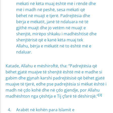
mëkati në këta muaj është më i rëndë dhe
më i madh në peshë, sesa mëkati që
bëhet në muajt e tjerë. Padrejtësia dhe
bërja e mëkatit, janë të ndaluara në të
gjithë muajt dhe jo vetëm në muajt e
shenjtë, mirëpo shkaku i madhështisë dhe
shenjtërisë që e kanë këta muaj tek
Allahu, bërja e mëkatit në to është më e
ndaluar.
Katade, Allahu e mëshiroftë, tha: “Padrejtësia që
bëhet gjatë muajve të shenjtë është më e madhe si
gabim dhe gjynah karshi padrejtësisë që bëhet gjatë
muajve të tjerë, edhe pse padrejtësia si mëkat është i
madh në çdo kohë dhe në çdo gjendje, por Allahu
[3]
madhështon nga çështja e Tij çfarë të dëshirojë.”
Arabët në kohën para Islamit e