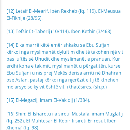
[12]
Letaif El-Mearif, Ibën Rexheb (fq. 119), El-Meusua
El-Fikhije (28/95).
[13]
Tefsir Et-Taberij (10/414), Ibën Kethir (3/468).
[14]
E ka marrë këtë emër shkaku se Ebu Sufjani
kërkoi nga myslimanët dyluftim dhe të takohen një vit
pas luftës së Uhudit dhe myslimanët e pranuan. Kur
erdhi koha e takimit, myslimanët u përgatitën, kurse
Ebu Sufjani u nis prej Mekës derisa arriti në Dhahran
ose Asfan, pastaj kërkoi nga njerëzit e tij të kthehen
me arsye se ky vit është viti i thatësirës. (sh.p.)
[15]
El-Megazij, Imam El-Vakidij (1/384).
[16]
Shih: El-Isharetu ila siretil Mustafa, imam Muglatij
(fq. 252), El-Muhtesar El-Kebir fi sireti Er-resul. Ibën
Xhema’ (fq. 98).