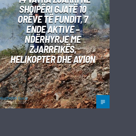
SHQIPËRI GJATË 10
ORËVE TË FUNDIT, 7
ENDE AKTIVE –
NDËRHYRJE ME
ZJARRFIKËS,
HELIKOPTER DHE AVION
Kushtrim Guraj
6 GUSHT, 2026