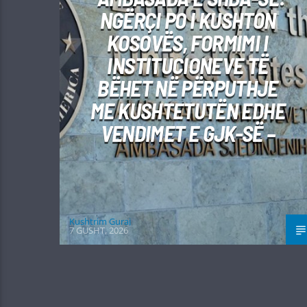
NGËRÇI PO I KUSHTON
KOSOVËS, FORMIMI I
INSTITUCIONEVE TË
BËHET NË PËRPUTHJE
ME KUSHTETUTËN EDHE
VENDIMET E GJK-SË –
Kushtrim Guraj
7 GUSHT, 2026