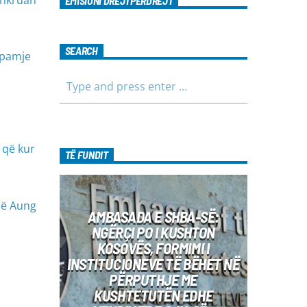
shkruan
EMISIONI DREJTPËRDREJT
SEARCH
 pamje
 që kur
TË FUNDIT
rë Aung
AMBASADA E SHBA-SË:
NGËRÇI PO I KUSHTON
KOSOVËS, FORMIMI I
INSTITUCIONEVE TË BËHET NË
PËRPUTHJE ME
KUSHTETUTËN EDHE