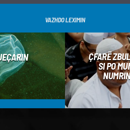
VAZHDO LEXIMIN
ÇFARË ZBUL
VJEÇARIN
SI PO M
NUMRIN