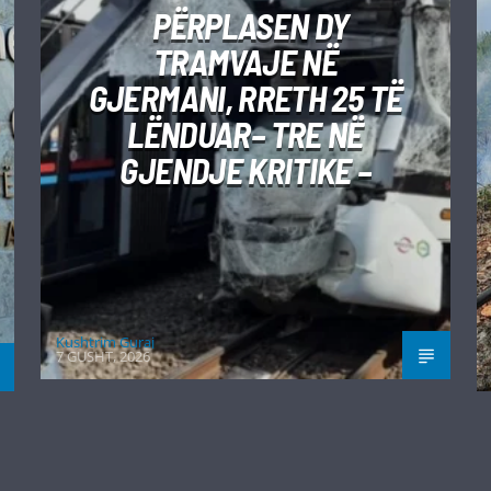
PËRPLASEN DY
TRAMVAJE NË
GJERMANI, RRETH 25 TË
LËNDUAR– TRE NË
GJENDJE KRITIKE –
Kushtrim Guraj
7 GUSHT, 2026