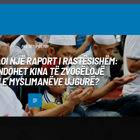
PAS KËTI POSTIMI
OI NJË RAPORT I RASTËSISHËM:
UNDOHET KINA TË ZVOGËLOJË
 E MYSLIMANËVE UJGURË?