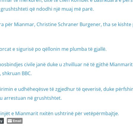
anmar të mërkurën, ditë të cilën Kombet e Bashkuara e për
 grushtshteti që ndodhi një muaj më parë.
a për Mianmar, Christine Schraner Burgener, tha se kishte
orcat e sigurisë po qëllonin me plumba të gjallë.
bindjes civile janë duke u zhvilluar në të gjithë Mianmarit
t, shkruan BBC.
 lirimin e udhëheqësve të zgjedhur të qeverisë, duke përfshi
 u arrestuan në grushtshtet.
qinjët e Mianmarit nxitën ushtrinë për vetëpërmbajtje.
Email
py