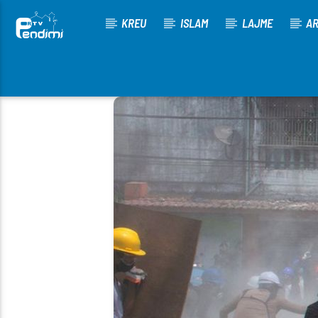
KREU
ISLAM
LAJME
AR
[There are no radio stations in the database]