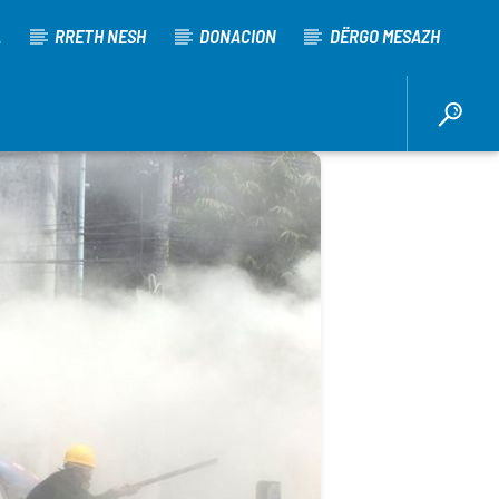
A
RRETH NESH
DONACION
DËRGO MESAZH