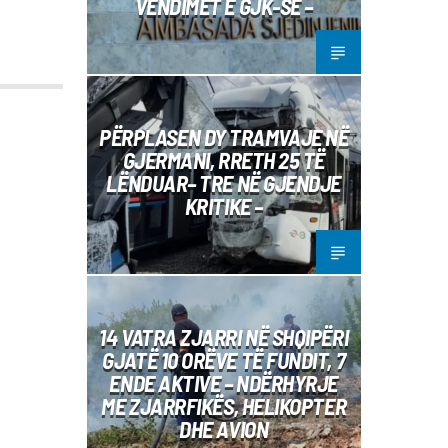
VENDIMET E GJK-SË –
PËRPLASEN DY TRAMVAJE NË
GJERMANI, RRETH 25 TË
LËNDUAR– TRE NË GJENDJE
KRITIKE –
14 VATRA ZJARRI NË SHQIPËRI
GJATË 10 ORËVE TË FUNDIT, 7
ENDE AKTIVE – NDËRHYRJE
ME ZJARRFIKËS, HELIKOPTER
DHE AVION