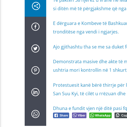
Të paktën 38 njerëz u vranë në Mi
si ditën më të përgjakshme që nga
E dërguara e Kombeve të Bashkuar
tronditëse nga vendi i ngjarjes.
Ajo gjithashtu tha se me sa duket f
Demonstrata masive dhe akte të mos
ushtria mori kontrollin në 1 shkur
Protestuesit kanë bërë thirrje për
San Suu Kyi, të cilët u rrëzuan dhe
Dhuna e fundit vjen një ditë pasi f
Viber
WhatsApp
Share
Co