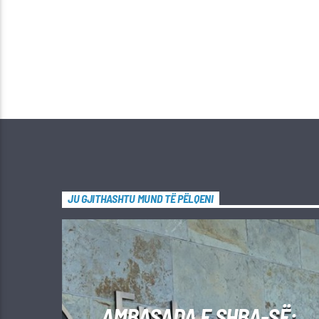
JU GJITHASHTU MUND TË PËLQENI
AMBASADA E SHBA-SË: