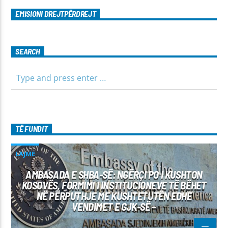
EMISIONI DREJTPËRDREJT
SEARCH
TË FUNDIT
LAJME
AMBASADA E SHBA-SË: NGËRÇI PO I KUSHTON
KOSOVËS, FORMIMI I INSTITUCIONEVE TË BËHET
NË PËRPUTHJE ME KUSHTETUTËN EDHE
VENDIMET E GJK-SË –