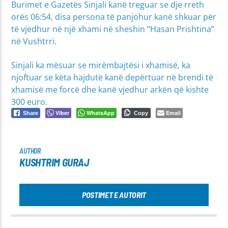
Burimet e Gazetës Sinjali kanë treguar se dje rreth
orës 06:54, disa persona të panjohur kanë shkuar për
të vjedhur në një xhami në sheshin “Hasan Prishtina”
në Vushtrri.
Sinjali ka mësuar se mirëmbajtësi i xhamisë, ka
njoftuar se këta hajdutë kanë depërtuar në brendi të
xhamisë me forcë dhe kanë vjedhur arkën që kishte
300 euro.
Viber
WhatsApp
Email
Share
Copy
AUTHOR
KUSHTRIM GURAJ
POSTIMET E AUTORIT