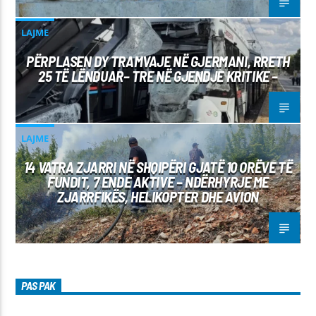
LAJME
PËRPLASEN DY TRAMVAJE NË GJERMANI, RRETH
25 TË LËNDUAR– TRE NË GJENDJE KRITIKE –
LAJME
14 VATRA ZJARRI NË SHQIPËRI GJATË 10 ORËVE TË
FUNDIT, 7 ENDE AKTIVE – NDËRHYRJE ME
ZJARRFIKËS, HELIKOPTER DHE AVION
PAS PAK