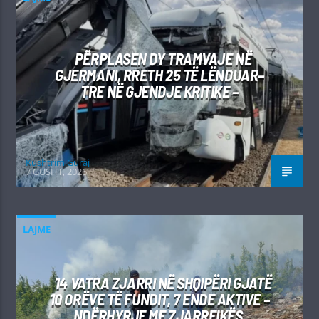
PËRPLASEN DY TRAMVAJE NË
GJERMANI, RRETH 25 TË LËNDUAR–
TRE NË GJENDJE KRITIKE –
Kushtrim Guraj
7 GUSHT, 2026
LAJME
14 VATRA ZJARRI NË SHQIPËRI GJATË
10 ORËVE TË FUNDIT, 7 ENDE AKTIVE –
NDËRHYRJE ME ZJARRFIKËS,