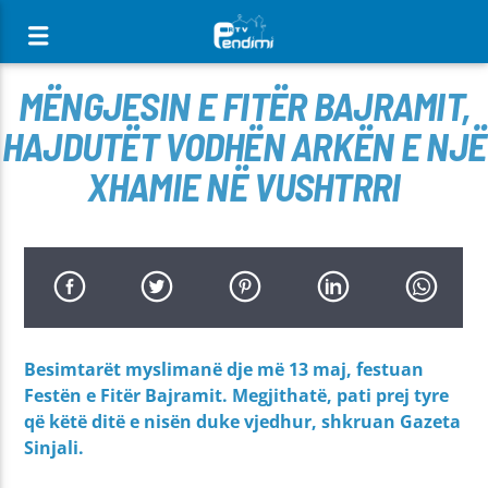
[There are no radio stations in the database]
MËNGJESIN E FITËR BAJRAMIT,
HAJDUTËT VODHËN ARKËN E NJË
XHAMIE NË VUSHTRRI
Besimtarët myslimanë dje më 13 maj, festuan
Festën e Fitër Bajramit. Megjithatë, pati prej tyre
që këtë ditë e nisën duke vjedhur, shkruan Gazeta
Sinjali.