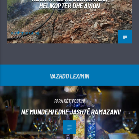
HELIKOPTER DHE AVION
Kushtrim Guraj
6 GUSHT, 2026
VAZHDO LEXIMIN
PARA KËTI POSTIMI
NE MUNDEMI EDHE JASHTË RAMAZANI!