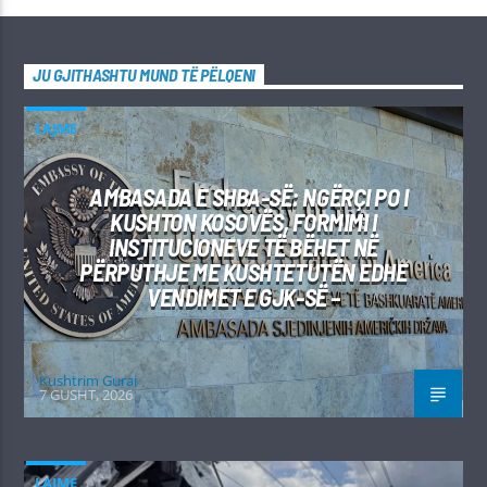
JU GJITHASHTU MUND TË PËLQENI
LAJME
AMBASADA E SHBA-SË: NGËRÇI PO I
KUSHTON KOSOVËS, FORMIMI I
INSTITUCIONEVE TË BËHET NË
PËRPUTHJE ME KUSHTETUTËN EDHE
VENDIMET E GJK-SË –
Kushtrim Guraj
7 GUSHT, 2026
LAJME