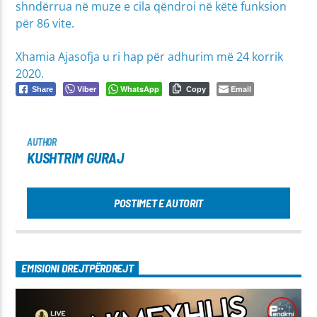
shndërrua në muze e cila qëndroi në këtë funksion
për 86 vite.
Xhamia Ajasofja u ri hap për adhurim më 24 korrik
2020.
Viber
WhatsApp
Email
Share
Copy
AUTHOR
KUSHTRIM GURAJ
POSTIMET E AUTORIT
EMISIONI DREJTPËRDREJT