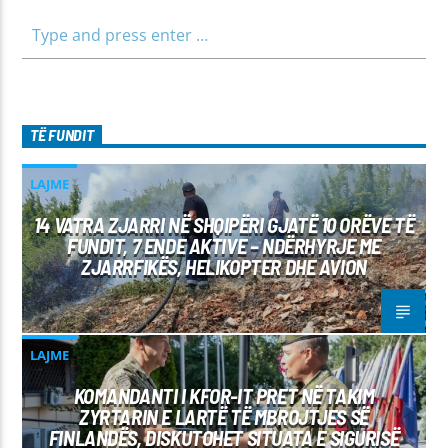
TË FUNDIT
LAJME
14 VATRA ZJARRI NË SHQIPËRI GJATË 10 ORËVE TË
FUNDIT, 7 ENDE AKTIVE – NDËRHYRJE ME
ZJARRFIKËS, HELIKOPTER DHE AVION
LAJME
KOMANDANTI I KFOR-IT PRET NË TAKIM
ZYRTARIN E LARTË TË MBROJTJES SË
FINLANDËS, DISKUTOHET SITUATA E SIGURISË