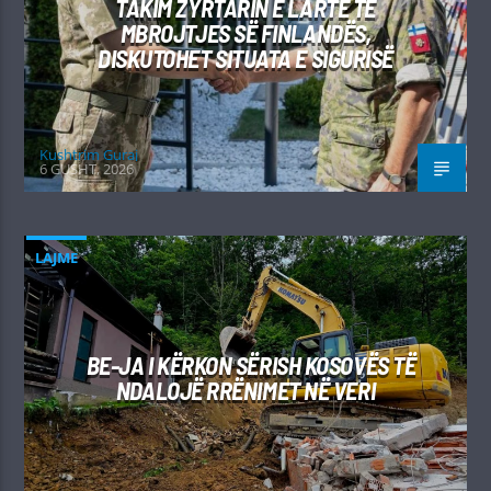
TAKIM ZYRTARIN E LARTË TË
MBROJTJES SË FINLANDËS,
DISKUTOHET SITUATA E SIGURISË
Kushtrim Guraj
6 GUSHT, 2026
LAJME
BE-JA I KËRKON SËRISH KOSOVËS TË
NDALOJË RRËNIMET NË VERI