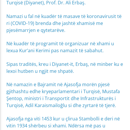
Turqisë (Diyanet), Prof. Dr. Ali Erbaş.
Namazi u fal në kuadër të masave të koronavirusit të
ri (COVID-19) brenda dhe jashtë xhamisë me
pjesëmarrjen e qytetarëve.
Në kuadër të programit të organizuar në xhami u
lexua Kur’ani Kerimi pas namazit të sabahut.
Sipas traditës, kreu i Diyanet-it, Erbaş, në minber ku e
lexoi hutben u ngjit me shpatë.
Në namazin e Bajramit në Ajasofja morën pjesë
gjithashtu edhe kryeparlamentari i Turqisë, Mustafa
Şentop, ministri i Transportit dhe Infrastrukturës i
Turqisë, Adil Karaismailoğlu si dhe zyrtarë të tjerë.
Ajasofja nga viti 1453 kur u çlirua Stambolli e deri në
vitin 1934 shërbeu si xhami. Ndërsa më pas u