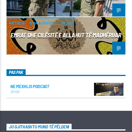
ARTIKUJ
DIJA & DAVETI
IMANI
EMRAT DHE CILËSITË E ALLAHUT TË MADHËRUAR
PAS PAK
NE MEXHLIS PODCAST
20:00
JU GJITHASHTU MUND TË PËLQENI