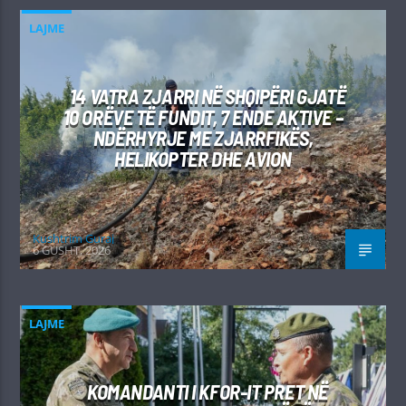
LAJME
14 VATRA ZJARRI NË SHQIPËRI GJATË
10 ORËVE TË FUNDIT, 7 ENDE AKTIVE –
NDËRHYRJE ME ZJARRFIKËS,
HELIKOPTER DHE AVION
Kushtrim Guraj
6 GUSHT, 2026
LAJME
KOMANDANTI I KFOR-IT PRET NË