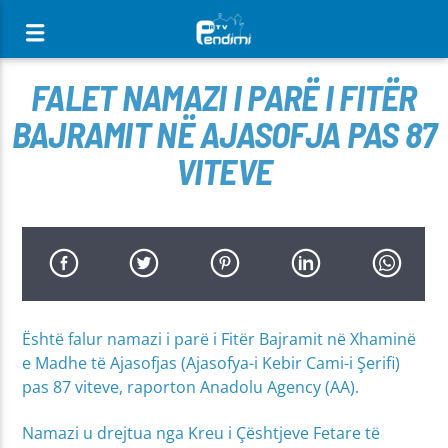
[There are no radio stations in the database]
FALET NAMAZI I PARË I FITËR
BAJRAMIT NË AJASOFJA PAS 87
VITEVE
Është falur namazi i parë i Fitër Bajramit në Xhaminë
e Madhe të Ajasofjas (Ajasofya-i Kebir Cami-i Şerifi)
pas 87 viteve, raporton Anadolu Agency (AA).
Namazi u drejtua nga Kreu i Çështjeve Fetare të