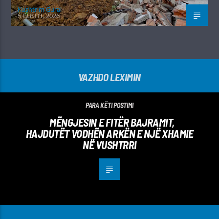
Kushtrim Guraj
5 GUSHT, 2026
VAZHDO LEXIMIN
PARA KËTI POSTIMI
MËNGJESIN E FITËR BAJRAMIT,
HAJDUTËT VODHËN ARKËN E NJË XHAMIE
NË VUSHTRRI