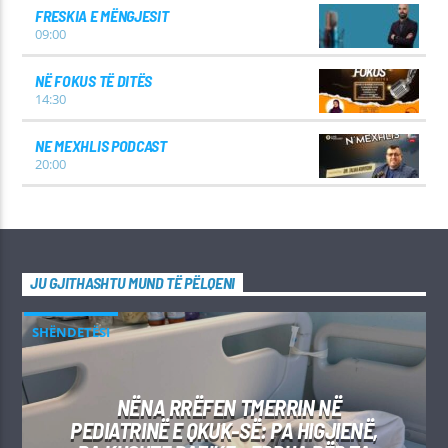
FRESKIA E MËNGJESIT
09:00
NË FOKUS TË DITËS
14:30
NE MEXHLIS PODCAST
20:00
JU GJITHASHTU MUND TË PËLQENI
SHËNDETËSI
NËNA RRËFEN TMERRIN NË
PEDIATRINË E QKUK-SË: PA HIGJIENË,