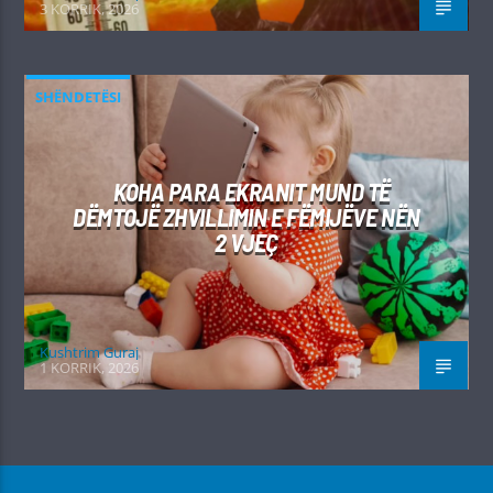
3 KORRIK, 2026
SHËNDETËSI
KOHA PARA EKRANIT MUND TË
DËMTOJË ZHVILLIMIN E FËMIJËVE NËN
2 VJEÇ
Kushtrim Guraj
1 KORRIK, 2026