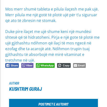
Mos merr shumë tableta e pilula ilaçesh me pak ujë.
Merr pilula me një gotë të plotë ujë për t’u siguruar
që ato të zbresin në stomak.
Duke pire ilaçet me ujë shume keni një mundësi
shtesë që të hidratoheni. Pirja e një gote të plotë me
ujë gjithashtu ndihmon që ilaçi të mos ngecë në
ezofag dhe ta acarojë atë. Ndihmon trupin tuaj
gjithashtu të absorbojë më mirë vitaminat e
tretshme në ujë.
Viber
WhatsApp
Email
Share
Copy
AUTHOR
KUSHTRIM GURAJ
POSTIMET E AUTORIT