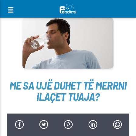
[There are no radio stations in the database]
ME SA UJË DUHET TË MERRNI
ILAÇET TUAJA?