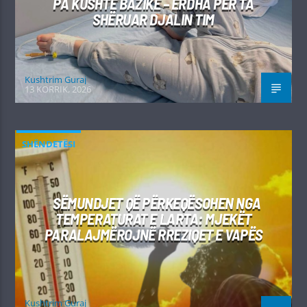
PA KUSHTE BAZIKE – ERDHA PËR TA
SHËRUAR DJALIN TIM
Kushtrim Guraj
13 KORRIK, 2026
SHËNDETËSI
SËMUNDJET QË PËRKEQËSOHEN NGA
TEMPERATURAT E LARTA: MJEKËT
PARALAJMËROJNË RREZIQET E VAPËS
Kushtrim Guraj