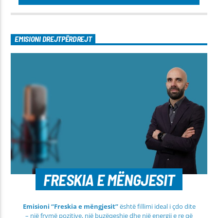
EMISIONI DREJTPËRDREJT
FRESKIA E MËNGJESIT
Emisioni “Freskia e mëngjesit”
është fillimi ideal i çdo dite
– një frymë pozitive, një buzëqeshje dhe një energji e re që