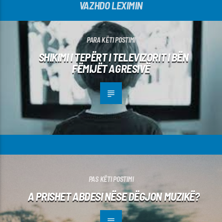
VAZHDO LEXIMIN
PARA KËTI POSTIMI
SHIKIMI I TEPËRT I TELEVIZORIT I BËN
FËMIJËT AGRESIVË
PAS KËTI POSTIMI
A PRISHET ABDESI NËSE DËGJON MUZIKË?