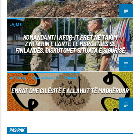
LAJME
KOMANDANTI I KFOR-IT PRET NË TAKIM
ZYRTARIN E LARTË TË MBROJTJES SË
FINLANDËS, DISKUTOHET SITUATA E SIGURISË
ARTIKUJ
DIJA & DAVETI
IMANI
EMRAT DHE CILËSITË E ALLAHUT TË MADHËRUAR
PAS PAK