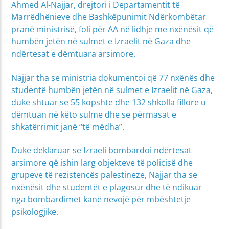
Ahmed Al-Najjar, drejtori i Departamentit të
Marrëdhënieve dhe Bashkëpunimit Ndërkombëtar
pranë ministrisë, foli për AA në lidhje me nxënësit që
humbën jetën në sulmet e Izraelit në Gaza dhe
ndërtesat e dëmtuara arsimore.
Najjar tha se ministria dokumentoi që 77 nxënës dhe
studentë humbën jetën në sulmet e Izraelit në Gaza,
duke shtuar se 55 kopshte dhe 132 shkolla fillore u
dëmtuan në këto sulme dhe se përmasat e
shkatërrimit janë “të mëdha”.
Duke deklaruar se Izraeli bombardoi ndërtesat
arsimore që ishin larg objekteve të policisë dhe
grupeve të rezistencës palestineze, Najjar tha se
nxënësit dhe studentët e plagosur dhe të ndikuar
nga bombardimet kanë nevojë për mbështetje
psikologjike.