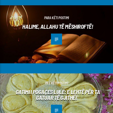
PARA KËTI POSTIMI
HALIME, ALLAHU TË MËSHIROFTË!
PAS KËTI POSTIMI
GATIMI I POGAÇES LULE: E LEHTË PËR TA
GATUAR TË GJITHË!