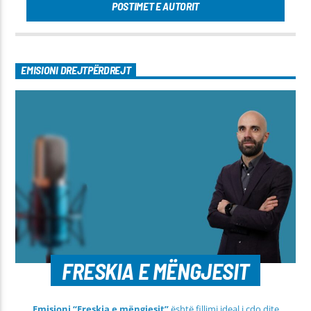
POSTIMET E AUTORIT
EMISIONI DREJTPËRDREJT
FRESKIA E MËNGJESIT
Emisioni “Freskia e mëngjesit”
është fillimi ideal i çdo dite