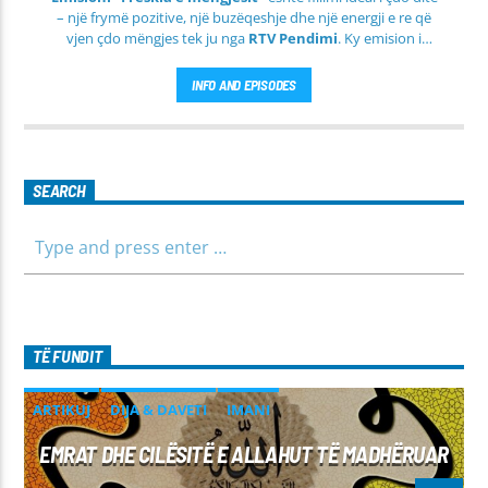
– një frymë pozitive, një buzëqeshje dhe një energji e re që
vjen çdo mëngjes tek ju nga
RTV Pendimi
. Ky emision i
përditshëm synon ta bëjë mëngjesin tuaj më të lehtë, më
informues dhe më të ngrohtë, duke ju shoqëruar në orët e
INFO AND EPISODES
para të ditës me përmbajtje të larmishme dhe të dobishme
për të gjithë familjen.
SEARCH
TË FUNDIT
ARTIKUJ
DIJA & DAVETI
IMANI
EMRAT DHE CILËSITË E ALLAHUT TË MADHËRUAR