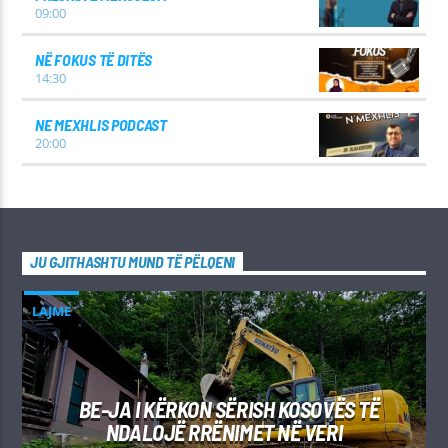
09:00
NË FOKUS TË DITËS
14:30
NE MEXHLIS PODCAST
20:00
JU GJITHASHTU MUND TË PËLQENI
LAJME
BE-JA I KËRKON SËRISH KOSOVËS TË
NDALOJË RRËNIMET NË VERI