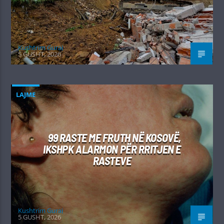
Kushtrim Guraj
5 GUSHT, 2026
LAJME
99 RASTE ME FRUTH NË KOSOVË,
IKSHPK ALARMON PËR RRITJEN E
RASTEVE
Kushtrim Guraj
5 GUSHT, 2026