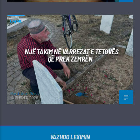
LAJME
NJË TAKIM NË VARREZAT E TETOVËS
QË PREK ZEMRËN
Kushtrim Guraj
4 GUSHT, 2026
VAZHDO LEXIMIN