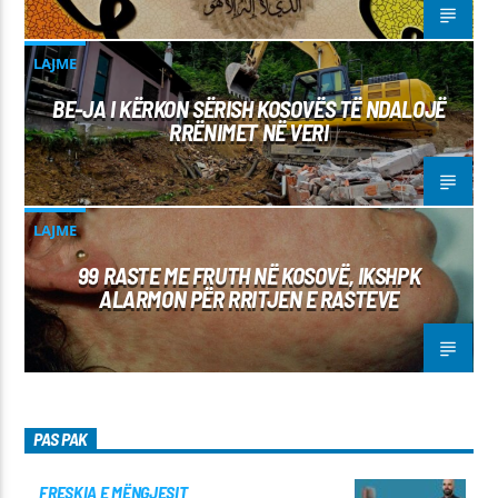
LAJME
BE-JA I KËRKON SËRISH KOSOVËS TË NDALOJË
RRËNIMET NË VERI
LAJME
99 RASTE ME FRUTH NË KOSOVË, IKSHPK
ALARMON PËR RRITJEN E RASTEVE
PAS PAK
FRESKIA E MËNGJESIT