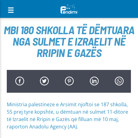
[There are no radio stations in the database]
MBI 180 SHKOLLA TË DËMTUARA
NGA SULMET E IZRAELIT NË
RRIPIN E GAZËS
Ministria palestineze e Arsimit njoftoi se 187 shkolla,
55 prej tyre kopshte, u dëmtuan në sulmet 11-ditore
të Izraelit në Rripin e Gazës që filluan më 10 maj,
raporton Anadolu Agency (AA).