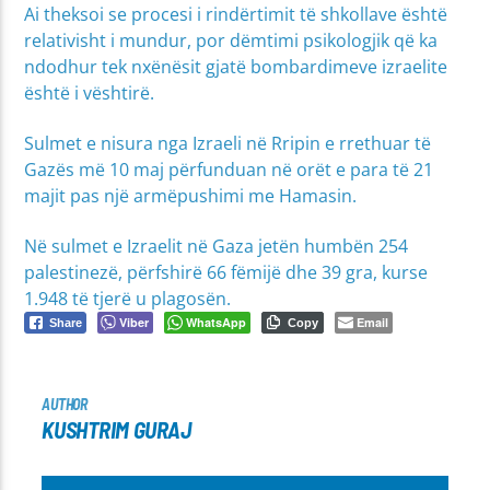
Ai theksoi se procesi i rindërtimit të shkollave është
relativisht i mundur, por dëmtimi psikologjik që ka
ndodhur tek nxënësit gjatë bombardimeve izraelite
është i vështirë.
Sulmet e nisura nga Izraeli në Rripin e rrethuar të
Gazës më 10 maj përfunduan në orët e para të 21
majit pas një armëpushimi me Hamasin.
Në sulmet e Izraelit në Gaza jetën humbën 254
palestinezë, përfshirë 66 fëmijë dhe 39 gra, kurse
1.948 të tjerë u plagosën.
Viber
WhatsApp
Email
Share
Copy
AUTHOR
KUSHTRIM GURAJ