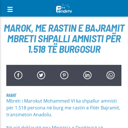
[There are no radio stations in the database]
MAROK, ME RASTIN E BAJRAMIT
MBRETI SHPALLI AMNISTI PËR
1.518 TË BURGOSUR
RABAT
Mbreti i Marokut Mohammed VI ka shpallur amnisti
për 1.518 persona në burg me rastin e Fitër Bajramit,
transmeton Anadolu.
Në një deklaratë nga Ministria e Drejtësisë së