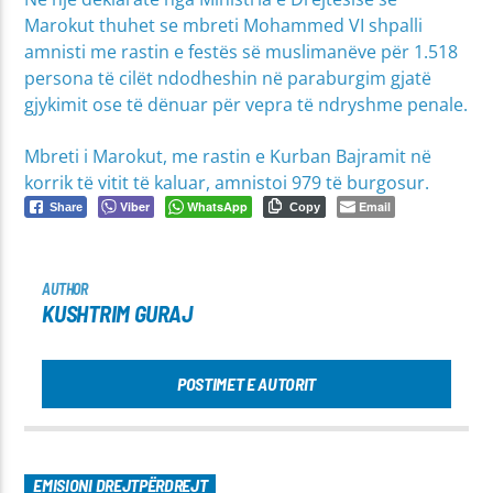
Marokut thuhet se mbreti Mohammed VI shpalli
amnisti me rastin e festës së muslimanëve për 1.518
persona të cilët ndodheshin në paraburgim gjatë
gjykimit ose të dënuar për vepra të ndryshme penale.
Mbreti i Marokut, me rastin e Kurban Bajramit në
korrik të vitit të kaluar, amnistoi 979 të burgosur.
Viber
WhatsApp
Email
Share
Copy
AUTHOR
KUSHTRIM GURAJ
POSTIMET E AUTORIT
EMISIONI DREJTPËRDREJT