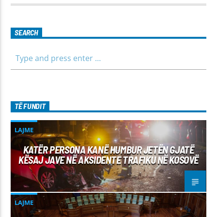
për të gjithë familjen.
SEARCH
TË FUNDIT
LAJME
KATËR PERSONA KANË HUMBUR JETËN GJATË
KËSAJ JAVE NË AKSIDENTE TRAFIKU NË KOSOVË
LAJME