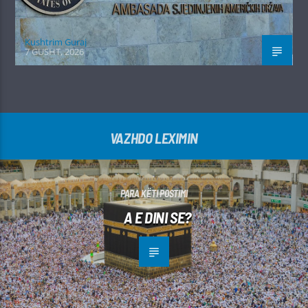
Kushtrim Guraj
7 GUSHT, 2026
VAZHDO LEXIMIN
PARA KËTI POSTIMI
A E DINI SE?