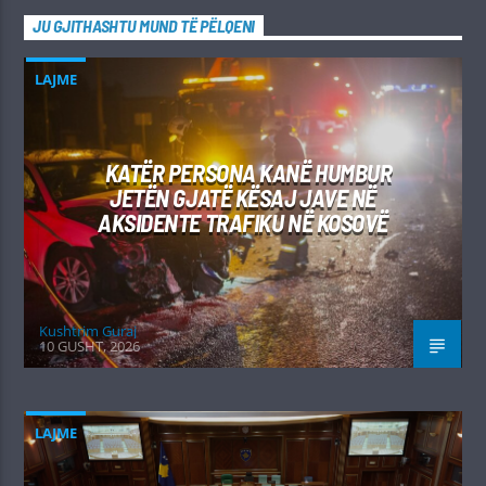
JU GJITHASHTU MUND TË PËLQENI
LAJME
KATËR PERSONA KANË HUMBUR
JETËN GJATË KËSAJ JAVE NË
AKSIDENTE TRAFIKU NË KOSOVË
Kushtrim Guraj
10 GUSHT, 2026
LAJME