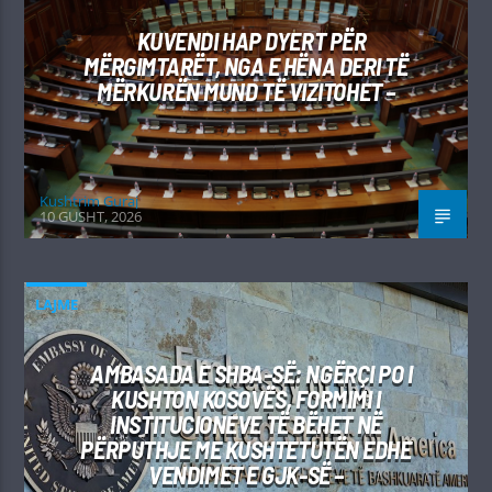
KUVENDI HAP DYERT PËR
MËRGIMTARËT, NGA E HËNA DERI TË
MËRKURËN MUND TË VIZITOHET –
Kushtrim Guraj
10 GUSHT, 2026
LAJME
AMBASADA E SHBA-SË: NGËRÇI PO I
KUSHTON KOSOVËS, FORMIMI I
INSTITUCIONEVE TË BËHET NË
PËRPUTHJE ME KUSHTETUTËN EDHE
VENDIMET E GJK-SË –