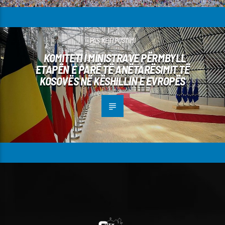
PAS KËTI POSTIMI
KOMITETI I MINISTRAVE PËRMBYLL
ETAPËN E PARË TË ANËTARËSIMIT TË
KOSOVËS NË KËSHILLIN E EVROPËS