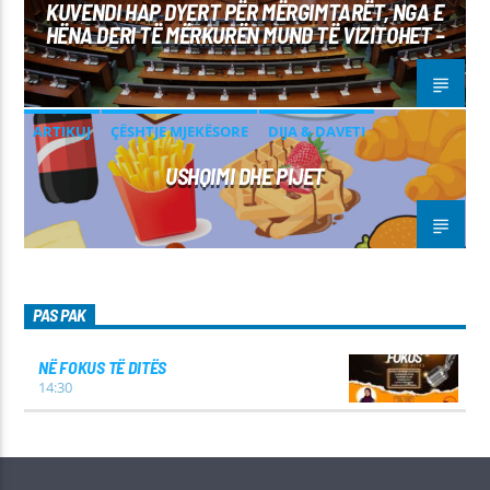
KUVENDI HAP DYERT PËR MËRGIMTARËT, NGA E
HËNA DERI TË MËRKURËN MUND TË VIZITOHET –
ARTIKUJ
ÇËSHTJE MJEKËSORE
DIJA & DAVETI
USHQIMI DHE PIJET
PAS PAK
NË FOKUS TË DITËS
14:30