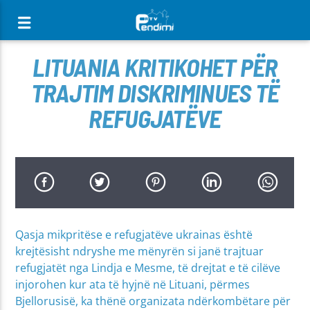
[There are no radio stations in the database]
LITUANIA KRITIKOHET PËR
TRAJTIM DISKRIMINUES TË
REFUGJATËVE
Qasja mikpritëse e refugjatëve ukrainas është
krejtësisht ndryshe me mënyrën si janë trajtuar
refugjatët nga Lindja e Mesme, të drejtat e të cilëve
injorohen kur ata të hyjnë në Lituani, përmes
Bjellorusisë, ka thënë organizata ndërkombëtare për