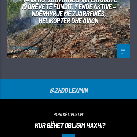
10 ORËVE TË FUNDIT, 7 ENDE AKTIVE –
NDËRHYRJE ME ZJARRFIKËS,
HELIKOPTER DHE AVION
Kushtrim Guraj
6 GUSHT, 2026
VAZHDO LEXIMIN
PARA KËTI POSTIMI
KUR BËHET OBLIGIM HAXHI?