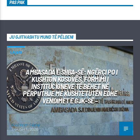
PAS PAK
JU GJITHASHTU MUND TË PËLQENI
LAJME
AMBASADA E SHBA-SË: NGËRÇI PO I
KUSHTON KOSOVËS, FORMIMI I
INSTITUCIONEVE TË BËHET NË
PËRPUTHJE ME KUSHTETUTËN EDHE
VENDIMET E GJK-SË –
Kushtrim Guraj
7 GUSHT, 2026