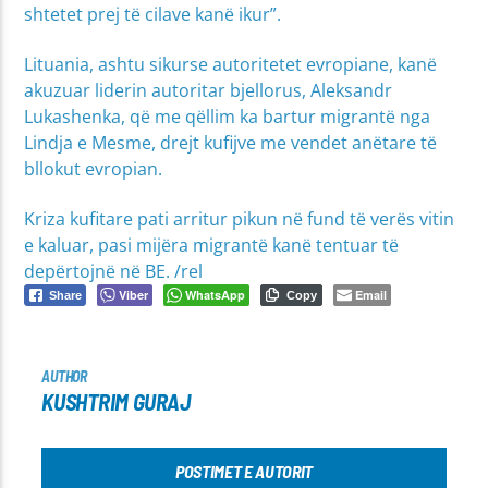
shtetet prej të cilave kanë ikur”.
Lituania, ashtu sikurse autoritetet evropiane, kanë
akuzuar liderin autoritar bjellorus, Aleksandr
Lukashenka, që me qëllim ka bartur migrantë nga
Lindja e Mesme, drejt kufijve me vendet anëtare të
bllokut evropian.
Kriza kufitare pati arritur pikun në fund të verës vitin
e kaluar, pasi mijëra migrantë kanë tentuar të
depërtojnë në BE. /rel
Viber
WhatsApp
Email
Share
Copy
AUTHOR
KUSHTRIM GURAJ
POSTIMET E AUTORIT