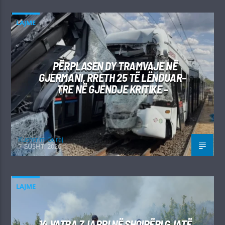
LAJME
PËRPLASEN DY TRAMVAJE NË
GJERMANI, RRETH 25 TË LËNDUAR–
TRE NË GJENDJE KRITIKE –
Kushtrim Guraj
7 GUSHT, 2026
LAJME
14 VATRA ZJARRI NË SHQIPËRI GJATË