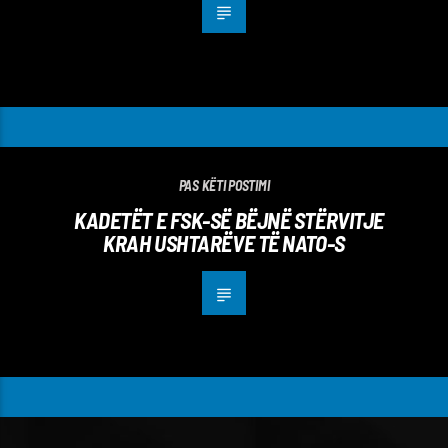
PAS KËTI POSTIMI
KADETËT E FSK-SË BËJNË STËRVITJE
KRAH USHTARËVE TË NATO-S