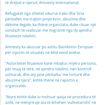
të drejtat e njeriut, Amnesty International.
Refugjatët nga shtetet sikurse Iraku dhe Siria
përballen me trajtim jonjerëzor, abuzime dhe
dëbime ilegale, ka thënë organizata, duke cituar një
sondazh të realizuar me migrantë nga dy qendra
lituaneze ndalimi.
Amnesty ka akuzuar po ashtu Bashkimin Evropian
për injorim të situatës në këtë vend anëtar.
“Autoritetet lituaneze kanë mbajtur mijëra persona,
për muaj të tërë, në qendra ndalimi, nën kontroll
ushtarak, dhe aty janë përballur me torturë dhe
abuzime tjera”, është thënë në raportin e
organizatës.
“Atyre është duke iu mohuar qasja në procedura të
azilit, në mënyrë që ata të kthehen ‘vullnetarisht’ në