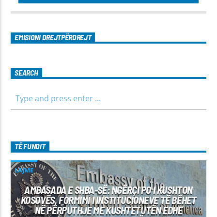
EMISIONI DREJTPËRDREJT
SEARCH
TË FUNDIT
LAJME
AMBASADA E SHBA-SË: NGËRÇI PO I KUSHTON
KOSOVËS, FORMIMI I INSTITUCIONEVE TË BËHET
NË PËRPUTHJE ME KUSHTETUTËN EDHE