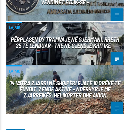
VENDIMET E GJK-SË –
LAJME
PËRPLASEN DY TRAMVAJE NË GJERMANI, RRETH
25 TË LËNDUAR– TRE NË GJENDJE KRITIKE –
LAJME
14 VATRA ZJARRI NË SHQIPËRI GJATË 10 ORËVE TË
FUNDIT, 7 ENDE AKTIVE – NDËRHYRJE ME
ZJARRFIKËS, HELIKOPTER DHE AVION