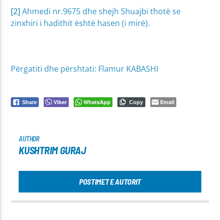
[2]
Ahmedi nr.9675 dhe shejh Shuajbi thotë se
zinxhiri i hadithit është hasen (i mirë).
Përgatiti dhe përshtati: Flamur KABASHI
Viber
WhatsApp
Email
Share
Copy
AUTHOR
KUSHTRIM GURAJ
POSTIMET E AUTORIT