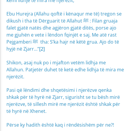
kemi lidhje të mira me njerëzit;
Ebu Hurejra (Allahu qoftë i kënaqur me të‎‎) tregon se
dikush i tha të Dërguarit të Allahut ﷺ : Filan gruaja
falet gjatë natës dhe agjëron gjatë ditës, porse ajo
me gjuhën e vete i lëndon fqinjët e saj. Me atë rast
Pejgamberi ﷺ tha: S’ka hajr në këtë grua. Ajo do të
hyjë në Zjarr…”
[2]
Shikon, asaj nuk po i mjafton vetëm lidhja me
Allahun. Patjetër duhet të ketë edhe lidhja të mira me
njerëzit.
Pasi që lëndimi dhe shqetësimi i njerëzve qenka
shkak për të hyrë në Zjarr, sigurisht se tu bësh mirë
njerëzve, të sillesh mirë me njerëzit është shkak për
të hyrë në Xhenet.
Përse ky hadith është kaq i rëndësishëm për ne?!