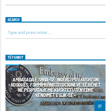
të jemi më afër dëgjuesve të rinj, komunikojmë së bashku me
fëmijët, të cilët mund të jenë pjesëmarrës në bashkëbisedim
për tema të ndryshme, në një formë testimi për njohuritë që
kanë, por edhe përfitimin e njohurive të reja. Çdo të diel, ora
SEARCH
10:00-12:00 Moderatore: Luljeta Beqiri Kontakti: Viber: +383
45 471 848 SMS: Dërgo Mesazh
TË FUNDIT
LAJME
AMBASADA E SHBA-SË: NGËRÇI PO I KUSHTON
KOSOVËS, FORMIMI I INSTITUCIONEVE TË BËHET
NË PËRPUTHJE ME KUSHTETUTËN EDHE
VENDIMET E GJK-SË –