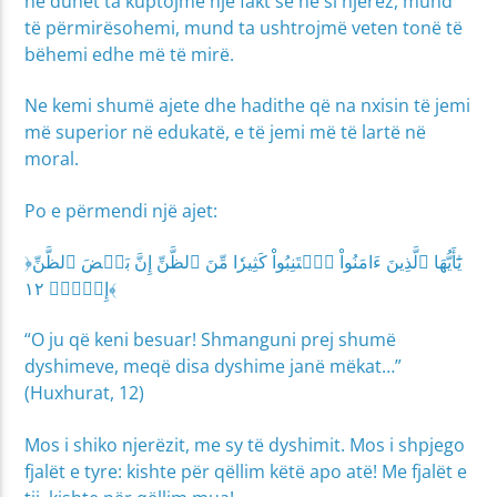
ne duhet ta kuptojmë një fakt se ne si njerëz, mund
të përmirësohemi, mund ta ushtrojmë veten tonë të
bëhemi edhe më të mirë.
Ne kemi shumë ajete dhe hadithe që na nxisin të jemi
më superior në edukatë, e të jemi më të lartë në
moral.
Po e përmendi një ajet:
﴿يَٰٓأَيُّهَا ٱلَّذِينَ ءَامَنُواْ ٱجۡتَنِبُواْ كَثِيرٗا مِّنَ ٱلظَّنِّ إِنَّ بَعۡضَ ٱلظَّنِّ
إِثۡمٞۖ ١٢﴾
“O ju që keni besuar! Shmanguni prej shumë
dyshimeve, meqë disa dyshime janë mëkat…”
(Huxhurat, 12)
Mos i shiko njerëzit, me sy të dyshimit. Mos i shpjego
fjalët e tyre: kishte për qëllim këtë apo atë! Me fjalët e