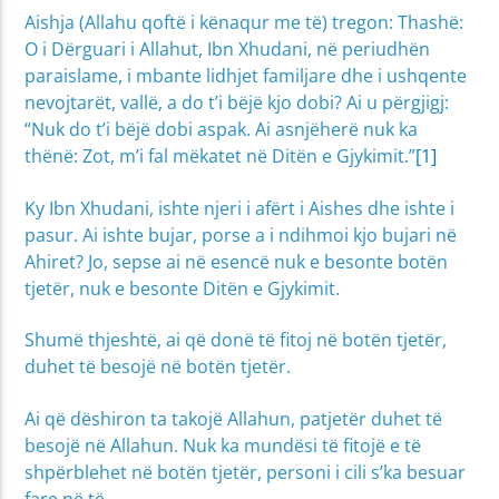
Aishja (Allahu qoftë i kënaqur me të) tregon: Thashë:
O i Dërguari i Allahut, Ibn Xhudani, në periudhën
paraislame, i mbante lidhjet familjare dhe i ushqente
nevojtarët, vallë, a do t’i bëjë kjo dobi? Ai u përgjigj:
“Nuk do t’i bëjë dobi aspak. Ai asnjëherë nuk ka
thënë: Zot, m’i fal mëkatet në Ditën e Gjykimit.”
[1]
Ky Ibn Xhudani, ishte njeri i afërt i Aishes dhe ishte i
pasur. Ai ishte bujar, porse a i ndihmoi kjo bujari në
Ahiret? Jo, sepse ai në esencë nuk e besonte botën
tjetër, nuk e besonte Ditën e Gjykimit.
Shumë thjeshtë, ai që donë të fitoj në botën tjetër,
duhet të besojë në botën tjetër.
Ai që dëshiron ta takojë Allahun, patjetër duhet të
besojë në Allahun. Nuk ka mundësi të fitojë e të
shpërblehet në botën tjetër, personi i cili s’ka besuar
fare në të.