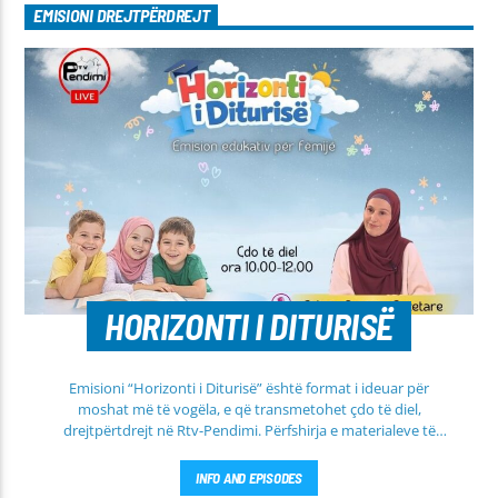
EMISIONI DREJTPËRDREJT
HORIZONTI I DITURISË
Emisioni “Horizonti i Diturisë” është format i ideuar për
moshat më të vogëla, e që transmetohet çdo të diel,
drejtpërtdrejt në Rtv-Pendimi. Përfshirja e materialeve të
dobishme, me qëllim mësimi, edukimi dhe orientimi në
rrugën e duhur të besimit Islam, janë pikësynimi kryesor i
INFO AND EPISODES
këtij emisioni. Përshtatur për grupmosha të ndryshme, e që