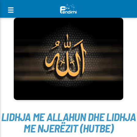
[There are no radio stations in the database]
LIDHJA ME ALLAHUN DHE LIDHJA
ME NJERËZIT (HUTBE)