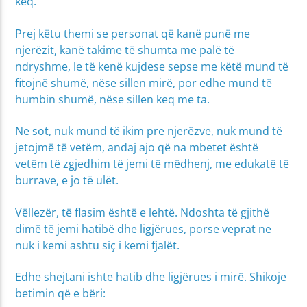
keq.
Prej këtu themi se personat që kanë punë me
njerëzit, kanë takime të shumta me palë të
ndryshme, le të kenë kujdese sepse me këtë mund të
fitojnë shumë, nëse sillen mirë, por edhe mund të
humbin shumë, nëse sillen keq me ta.
Ne sot, nuk mund të ikim pre njerëzve, nuk mund të
jetojmë të vetëm, andaj ajo që na mbetet është
vetëm të zgjedhim të jemi të mëdhenj, me edukatë të
burrave, e jo të ulët.
Vëllezër, të flasim është e lehtë. Ndoshta të gjithë
dimë të jemi hatibë dhe ligjërues, porse veprat ne
nuk i kemi ashtu siç i kemi fjalët.
Edhe shejtani ishte hatib dhe ligjërues i mirë. Shikoje
betimin që e bëri: