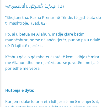
﴿قَالَ فَبِعِزَّتِكَ لَأُغۡوِيَنَّهُمۡ أَجۡمَعِينَ٨٢﴾
“Shejtani tha: Pasha Krenarinë Tënde, të gjithë ata do
t’i mashtrojë.” (Sad, 82)
Po, ai u betua në Allahun, madje çfarë betimi
madhështor, porse në anën tjetër, punon pa u ndalë
që t’i lajthitë njerëzit.
Kështu që ajo që mbetet është të kemi lidhje të mira
me Allahun dhe me njerëzit, porse jo vetëm me fjalë,
por edhe me vepra.
Hutbeja e dytë:
Kur jemi duke folur rreth lidhjes së mirë me njerëzit,