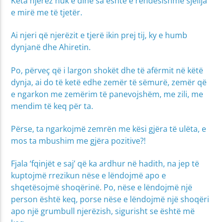
Këta njerëz nuk e dinë sa është e rëndësishme sjellja
e mirë me të tjetër.
Ai njeri që njerëzit e tjerë ikin prej tij, ky e humb
dynjanë dhe Ahiretin.
Po, përveç që i largon shokët dhe të afërmit në këtë
dynja, ai do të ketë edhe zemër të sëmurë, zemër që
e ngarkon me zemërim të panevojshëm, me zili, me
mendim të keq për ta.
Përse, ta ngarkojmë zemrën me kësi gjëra të ulëta, e
mos ta mbushim me gjëra pozitive?!
Fjala ‘fqinjët e saj’ që ka ardhur në hadith, na jep të
kuptojmë rrezikun nëse e lëndojmë apo e
shqetësojmë shoqërinë. Po, nëse e lëndojmë një
person është keq, porse nëse e lëndojmë një shoqëri
apo një grumbull njerëzish, sigurisht se është më