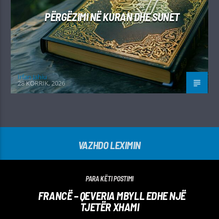
PËRGËZIMI NË KURAN DHE SUNET
Irfan Jahiu
28 KORRIK, 2026
VAZHDO LEXIMIN
PARA KËTI POSTIMI
FRANCË – QEVERIA MBYLL EDHE NJË
TJETËR XHAMI