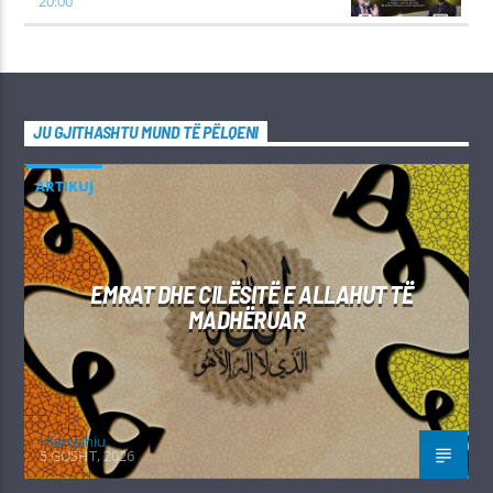
20:00
JU GJITHASHTU MUND TË PËLQENI
ARTIKUJ
EMRAT DHE CILËSITË E ALLAHUT TË
MADHËRUAR
Irfan Jahiu
5 GUSHT, 2026