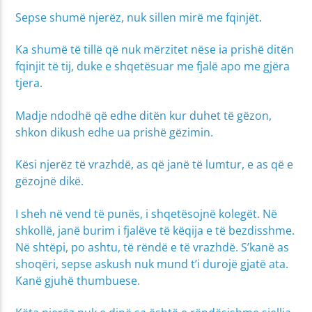
Sepse shumë njerëz, nuk sillen mirë me fqinjët.
Ka shumë të tillë që nuk mërzitet nëse ia prishë ditën
fqinjit të tij, duke e shqetësuar me fjalë apo me gjëra
tjera.
Madje ndodhë që edhe ditën kur duhet të gëzon,
shkon dikush edhe ua prishë gëzimin.
Kësi njerëz të vrazhdë, as që janë të lumtur, e as që e
gëzojnë dikë.
I sheh në vend të punës, i shqetësojnë kolegët. Në
shkollë, janë burim i fjalëve të këqija e të bezdisshme.
Në shtëpi, po ashtu, të rëndë e të vrazhdë. S’kanë as
shoqëri, sepse askush nuk mund t’i durojë gjatë ata.
Kanë gjuhë thumbuese.