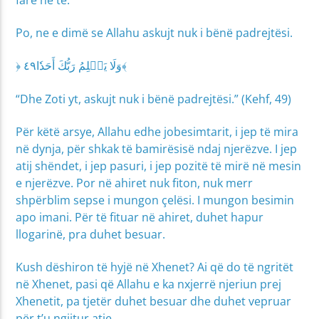
Po, ne e dimë se Allahu askujt nuk i bënë padrejtësi.
﴿ وَلَا يَظۡلِمُ رَبُّكَ أَحَدٗا٤٩﴾
“Dhe Zoti yt, askujt nuk i bënë padrejtësi.” (Kehf, 49)
Për këtë arsye, Allahu edhe jobesimtarit, i jep të mira
në dynja, për shkak të bamirësisë ndaj njerëzve. I jep
atij shëndet, i jep pasuri, i jep pozitë të mirë në mesin
e njerëzve. Por në ahiret nuk fiton, nuk merr
shpërblim sepse i mungon çelësi. I mungon besimin
apo imani. Për të fituar në ahiret, duhet hapur
llogarinë, pra duhet besuar.
Kush dëshiron të hyjë në Xhenet? Ai që do të ngritët
në Xhenet, pasi që Allahu e ka nxjerrë njeriun prej
Xhenetit, pa tjetër duhet besuar dhe duhet vepruar
për t’u ngjitur atje.