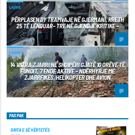
LAJME
PËRPLASEN DY TRAMVAJE NË GJERMANI, RRETH
25 TË LËNDUAR– TRE NË GJENDJE KRITIKE –
LAJME
14 VATRA ZJARRI NË SHQIPËRI GJATË 10 ORËVE TË
FUNDIT, 7 ENDE AKTIVE – NDËRHYRJE ME
ZJARRFIKËS, HELIKOPTER DHE AVION
PAS PAK
DRITA E SË VËRTETËS