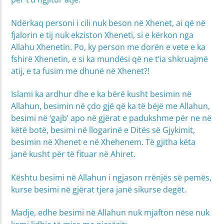
Ndërkaq personi i cili nuk beson në Xhenet, ai që në
fjalorin e tij nuk ekziston Xheneti, si e kërkon nga
Allahu Xhenetin. Po, ky person me dorën e vete e ka
fshirë Xhenetin, e si ka mundësi që ne t’ia shkruajmë
atij, e ta fusim me dhunë në Xhenet?!
Islami ka ardhur dhe e ka bërë kusht besimin në
Allahun, besimin në çdo gjë që ka të bëjë me Allahun,
besimi në ‘gajb’ apo në gjërat e padukshme për ne në
këtë botë, besimi në llogarinë e Ditës së Gjykimit,
besimin në Xhenet e në Xhehenem. Të gjitha këta
janë kusht për të fituar në Ahiret.
Kështu besimi në Allahun i ngjason rrënjës së pemës,
kurse besimi në gjërat tjera janë sikurse degët.
Madje, edhe besimi në Allahun nuk mjafton nëse nuk