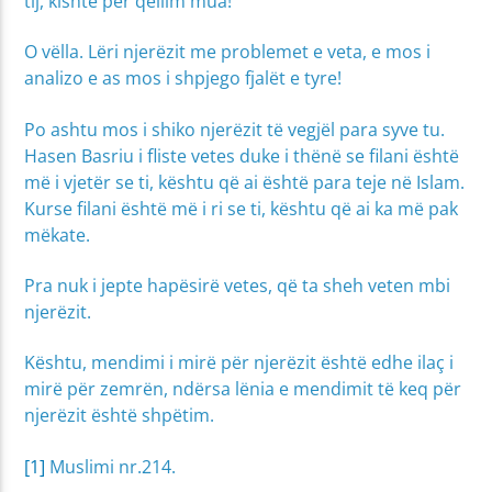
tij, kishte për qëllim mua!
O vëlla. Lëri njerëzit me problemet e veta, e mos i
analizo e as mos i shpjego fjalët e tyre!
Po ashtu mos i shiko njerëzit të vegjël para syve tu.
Hasen Basriu i fliste vetes duke i thënë se filani është
më i vjetër se ti, kështu që ai është para teje në Islam.
Kurse filani është më i ri se ti, kështu që ai ka më pak
mëkate.
Pra nuk i jepte hapësirë vetes, që ta sheh veten mbi
njerëzit.
Kështu, mendimi i mirë për njerëzit është edhe ilaç i
mirë për zemrën, ndërsa lënia e mendimit të keq për
njerëzit është shpëtim.
[1]
Muslimi nr.214.