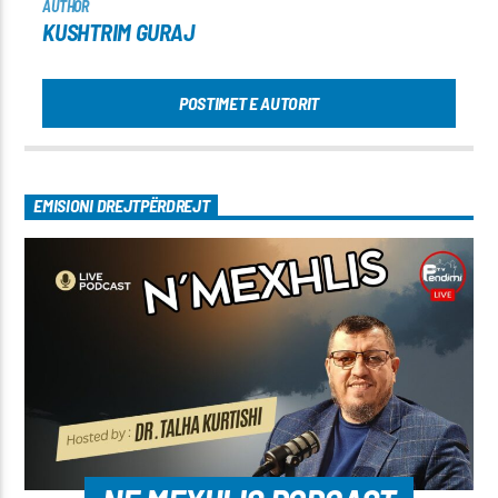
AUTHOR
KUSHTRIM GURAJ
POSTIMET E AUTORIT
EMISIONI DREJTPËRDREJT