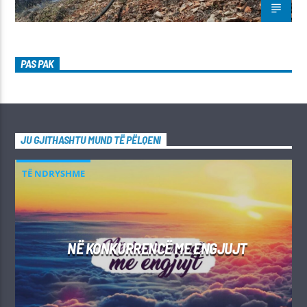
PAS PAK
JU GJITHASHTU MUND TË PËLQENI
TË NDRYSHME
NË KONKURRENCË ME ENGJUJT