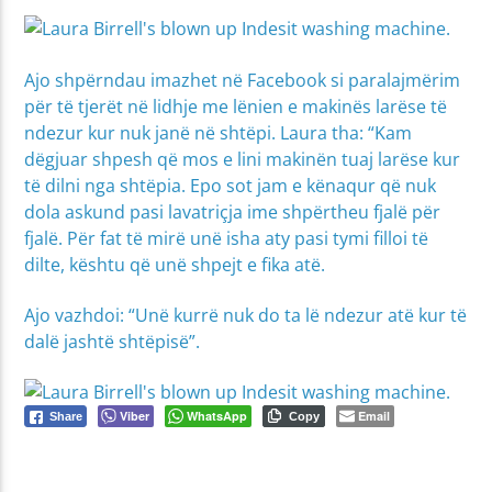
Ajo shpërndau imazhet në Facebook si paralajmërim
për të tjerët në lidhje me lënien e makinës larëse të
ndezur kur nuk janë në shtëpi. Laura tha: “Kam
dëgjuar shpesh që mos e lini makinën tuaj larëse kur
të dilni nga shtëpia. Epo sot jam e kënaqur që nuk
dola askund pasi lavatriçja ime shpërtheu fjalë për
fjalë. Për fat të mirë unë isha aty pasi tymi filloi të
dilte, kështu që unë shpejt e fika atë.
Ajo vazhdoi: “Unë kurrë nuk do ta lë ndezur atë kur të
dalë jashtë shtëpisë”.
Viber
WhatsApp
Email
Share
Copy