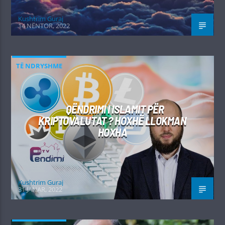
Kushtrim Guraj
14 NËNTOR, 2022
TË NDRYSHME
QËNDRIMI I ISLAMIT PËR
KRIPTOVALUTAT ? HOXHË LLOKMAN
HOXHA
Kushtrim Guraj
31 JANAR, 2022