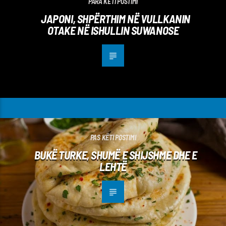
PARA KËTI POSTIMI
JAPONI, SHPËRTHIM NË VULLKANIN
OTAKE NË ISHULLIN SUWANOSE
PAS KËTI POSTIMI
BUKË TURKE, SHUMË E SHIJSHME DHE E
LEHTË