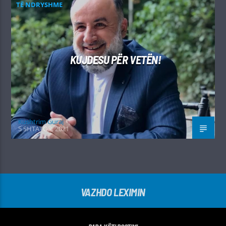
TË NDRYSHME
KUJDESU PËR VETËN!
Kushtrim Guraj
5 SHTATOR, 2021
VAZHDO LEXIMIN