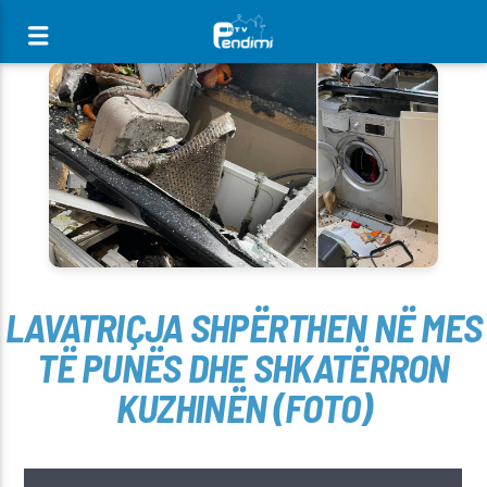
[There are no radio stations in the database]
LAVATRIÇJA SHPËRTHEN NË MES
TË PUNËS DHE SHKATËRRON
KUZHINËN (FOTO)