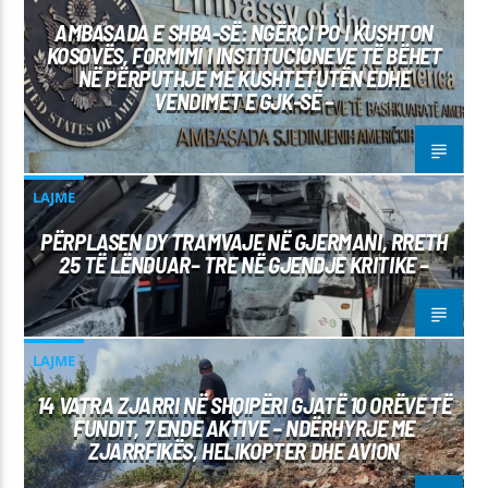
AMBASADA E SHBA-SË: NGËRÇI PO I KUSHTON
KOSOVËS, FORMIMI I INSTITUCIONEVE TË BËHET
NË PËRPUTHJE ME KUSHTETUTËN EDHE
VENDIMET E GJK-SË –
LAJME
PËRPLASEN DY TRAMVAJE NË GJERMANI, RRETH
25 TË LËNDUAR– TRE NË GJENDJE KRITIKE –
LAJME
14 VATRA ZJARRI NË SHQIPËRI GJATË 10 ORËVE TË
FUNDIT, 7 ENDE AKTIVE – NDËRHYRJE ME
ZJARRFIKËS, HELIKOPTER DHE AVION