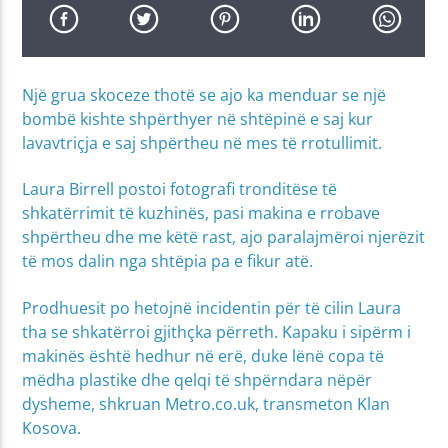
Një grua skoceze thotë se ajo ka menduar se një
bombë kishte shpërthyer në shtëpinë e saj kur
lavavtriçja e saj shpërtheu në mes të rrotullimit.
Laura Birrell postoi fotografi tronditëse të
shkatërrimit të kuzhinës, pasi makina e rrobave
shpërtheu dhe me këtë rast, ajo paralajmëroi njerëzit
të mos dalin nga shtëpia pa e fikur atë.
Prodhuesit po hetojnë incidentin për të cilin Laura
tha se shkatërroi gjithçka përreth. Kapaku i sipërm i
makinës është hedhur në erë, duke lënë copa të
mëdha plastike dhe qelqi të shpërndara nëpër
dysheme, shkruan Metro.co.uk, transmeton Klan
Kosova.