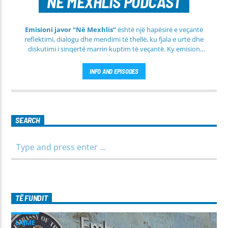
NE MEXHLIS PODCAST
Emisioni javor “Në Mexhlis”
është një hapësirë e veçantë
reflektimi, dialogu dhe mendimi të thellë, ku fjala e urtë dhe
diskutimi i sinqertë marrin kuptim të veçantë. Ky emision
transmetohet
drejtpërdrejt çdo të martë
, duke sjellë tek
publiku një formë komunikimi të hapur, të qetë dhe shumë
INFO AND EPISODES
përmbajtësore
SEARCH
TË FUNDIT
LAJME