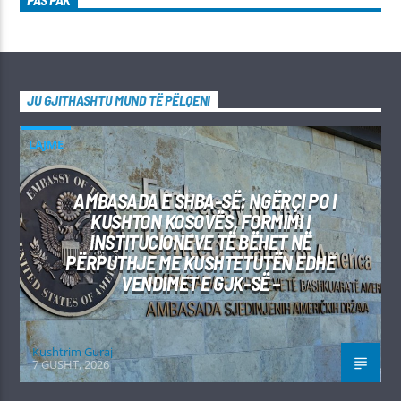
PAS PAK
JU GJITHASHTU MUND TË PËLQENI
LAJME
AMBASADA E SHBA-SË: NGËRÇI PO I
KUSHTON KOSOVËS, FORMIMI I
INSTITUCIONEVE TË BËHET NË
PËRPUTHJE ME KUSHTETUTËN EDHE
VENDIMET E GJK-SË –
Kushtrim Guraj
7 GUSHT, 2026