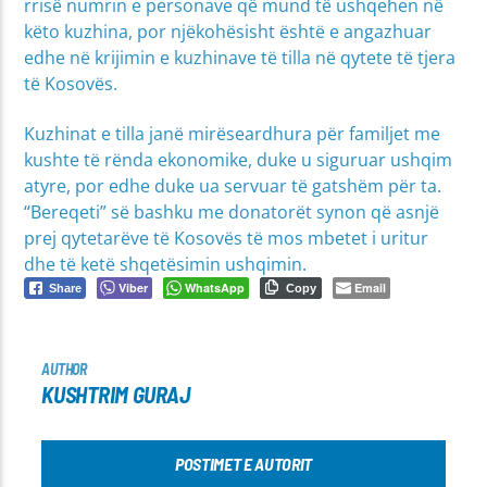
rrisë numrin e personave që mund të ushqehen në
këto kuzhina, por njëkohësisht është e angazhuar
edhe në krijimin e kuzhinave të tilla në qytete të tjera
të Kosovës.
Kuzhinat e tilla janë mirëseardhura për familjet me
kushte të rënda ekonomike, duke u siguruar ushqim
atyre, por edhe duke ua servuar të gatshëm për ta.
“Bereqeti” së bashku me donatorët synon që asnjë
prej qytetarëve të Kosovës të mos mbetet i uritur
dhe të ketë shqetësimin ushqimin.
Viber
WhatsApp
Email
Share
Copy
AUTHOR
KUSHTRIM GURAJ
POSTIMET E AUTORIT