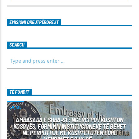
EMISIONI DREJTPËRDREJT
SEARCH
TË FUNDIT
LAJME
AMBASADA E SHBA-SË: NGËRÇI PO I KUSHTON
KOSOVËS, FORMIMI I INSTITUCIONEVE TË BËHET
NË PËRPUTHJE ME KUSHTETUTËN EDHE