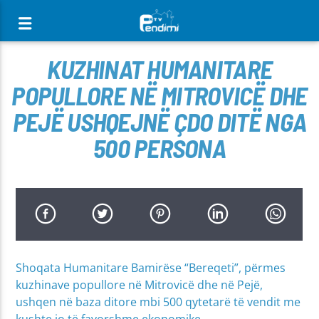
[There are no radio stations in the database]
KUZHINAT HUMANITARE
POPULLORE NË MITROVICË DHE
PEJË USHQEJNË ÇDO DITË NGA
500 PERSONA
Shoqata Humanitare Bamirëse “Bereqeti”, përmes
kuzhinave popullore në Mitrovicë dhe në Pejë,
ushqen në baza ditore mbi 500 qytetarë të vendit me
kushte jo të favorshme ekonomike.