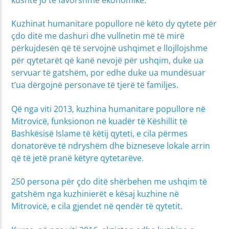
Kuzhinat humanitare popullore në këto dy qytete për
çdo ditë me dashuri dhe vullnetin më të mirë
përkujdesën që të servojnë ushqimet e llojllojshme
për qytetarët që kanë nevojë për ushqim, duke ua
servuar të gatshëm, por edhe duke ua mundësuar
t’ua dërgojnë personave të tjerë të familjes.
Që nga viti 2013, kuzhina humanitare popullore në
Mitrovicë, funksionon në kuadër të Këshillit të
Bashkësisë Islame të këtij qyteti, e cila përmes
donatorëve të ndryshëm dhe bizneseve lokale arrin
që të jetë pranë këtyre qytetarëve.
250 persona për çdo ditë shërbehen me ushqim të
gatshëm nga kuzhinierët e kësaj kuzhine në
Mitrovicë, e cila gjendet në qendër të qytetit.