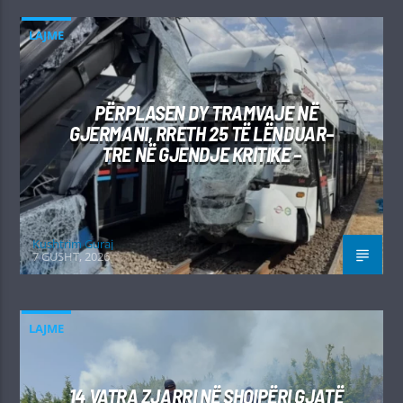
LAJME
PËRPLASEN DY TRAMVAJE NË
GJERMANI, RRETH 25 TË LËNDUAR–
TRE NË GJENDJE KRITIKE –
Kushtrim Guraj
7 GUSHT, 2026
LAJME
14 VATRA ZJARRI NË SHQIPËRI GJATË