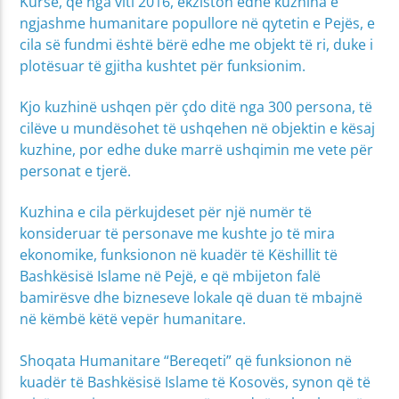
Kurse, që nga viti 2016, ekziston edhe kuzhina e
ngjashme humanitare popullore në qytetin e Pejës, e
cila së fundmi është bërë edhe me objekt të ri, duke i
plotësuar të gjitha kushtet për funksionim.
Kjo kuzhinë ushqen për çdo ditë nga 300 persona, të
cilëve u mundësohet të ushqehen në objektin e kësaj
kuzhine, por edhe duke marrë ushqimin me vete për
personat e tjerë.
Kuzhina e cila përkujdeset për një numër të
konsideruar të personave me kushte jo të mira
ekonomike, funksionon në kuadër të Këshillit të
Bashkësisë Islame në Pejë, e që mbijeton falë
bamirësve dhe bizneseve lokale që duan të mbajnë
në këmbë këtë vepër humanitare.
Shoqata Humanitare “Bereqeti” që funksionon në
kuadër të Bashkësisë Islame të Kosovës, synon që të