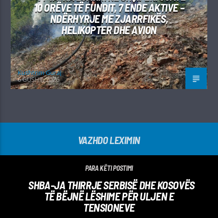
10 ORËVE TË FUNDIT, 7 ENDE AKTIVE –
NDËRHYRJE ME ZJARRFIKËS,
HELIKOPTER DHE AVION
Kushtrim Guraj
6 GUSHT, 2026
VAZHDO LEXIMIN
PARA KËTI POSTIMI
SHBA-JA THIRRJE SERBISË DHE KOSOVËS
TË BËJNË LËSHIME PËR ULJEN E
TENSIONEVE