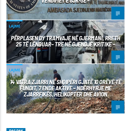
VENDIMET E GJK-SË –
LAJME
PËRPLASEN DY TRAMVAJE NË GJERMANI, RRETH
25 TË LËNDUAR– TRE NË GJENDJE KRITIKE –
LAJME
14 VATRA ZJARRI NË SHQIPËRI GJATË 10 ORËVE TË
FUNDIT, 7 ENDE AKTIVE – NDËRHYRJE ME
ZJARRFIKËS, HELIKOPTER DHE AVION