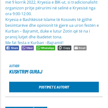
më 9 korrik 2022, Kryesia e BIK-ut, si tradicionalisht
organizon pritje përurimi në selinë e Kryesisë nga
ora 9:00-12:00.
Kryesia e Bashkësisë Islame të Kosovës të gjithë
besimtarëve dhe opinionit të gjerë ua uron festën e
Kurban – Bajramit, duke e lutur Zotin që të na i
pranoj lutjet dhe ibadetet tona.
Me fat festa e Kurban –Bajramit!
Viber
WhatsApp
Email
Share
Copy
AUTHOR
KUSHTRIM GURAJ
POSTIMET E AUTORIT