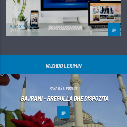
Kushtrim Guraj
29 DHJETOR, 2025
VAZHDO LEXIMIN
PARA KËTI POSTIMI
BAJRAMI – RREGULLA DHE DISPOZITA