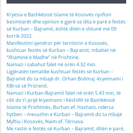
Kryesia e Bashkësisë Islame të Kosovës njofton
besimtarët dhe opinion e gjerë se dita e parë e festës
së Kurban – Bajramit, është ditën e shtunë më 09
korrik 2022.
Manifestimi qendror për territorin e Kosovës,
kushtuar festës së Kurban – Bajramit, mbahet në
“Xhaminë e Madhe” në Prishtinë.
Namazi i sabahut falet në orën 4.32 min.
Ligjëratën tematike kushtuar festës së Kurban –
Bajramit do ta mbajë dr. Orhan Bislimaj -kryeimami i
KBI-së së Prizrenit.
Namazi i Kurban-Bajramit falet në orën 5.43 min, të
cilit do t’i prijë kryeimami i Këshillit të Bashkësisë
Islame të Prishtinës, Burhan ef. Hashani, ndërsa
hytben – mesazhin e Kurban – Bajramit do ta mbajë
Myftiu i Kosovës, Naim ef. Tërnava.
Me rastin e festës së Kurban – Bajramit, ditën e parë,