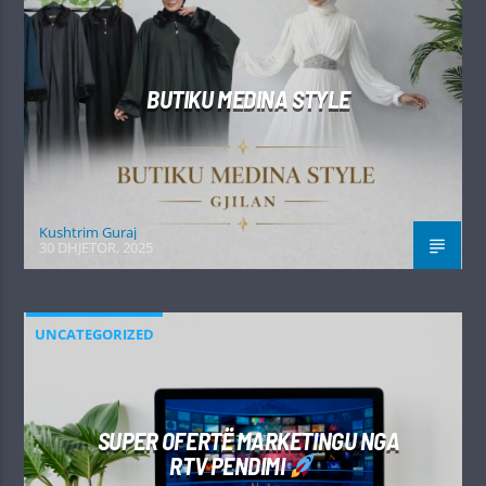
BUTIKU MEDINA STYLE
Kushtrim Guraj
30 DHJETOR, 2025
UNCATEGORIZED
SUPER OFERTË MARKETINGU NGA
RTV PENDIMI