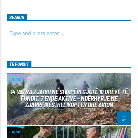
SEARCH
TË FUNDIT
LAJME
14 VATRA ZJARRI NË SHQIPËRI GJATË 10 ORËVE TË
FUNDIT, 7 ENDE AKTIVE – NDËRHYRJE ME
ZJARRFIKËS, HELIKOPTER DHE AVION
LAJME