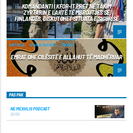
KOMANDANTI I KFOR-IT PRET NË TAKIM
ZYRTARIN E LARTË TË MBROJTJES SË
FINLANDËS, DISKUTOHET SITUATA E SIGURISË
ARTIKUJ
DIJA & DAVETI
IMANI
EMRAT DHE CILËSITË E ALLAHUT TË MADHËRUAR
PAS PAK
NE MEXHLIS PODCAST
20:00