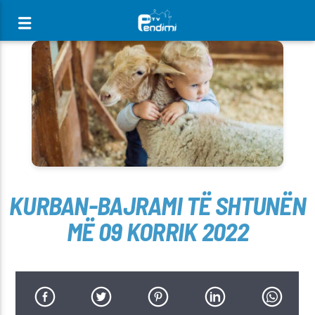
[There are no radio stations in the database]
KURBAN-BAJRAMI TË SHTUNËN
MË 09 KORRIK 2022