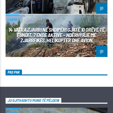
LAJME
14 VATRA ZJARRI NË SHQIPËRI GJATË 10 ORËVE TË
FUNDIT, 7 ENDE AKTIVE – NDËRHYRJE ME
ZJARRFIKËS, HELIKOPTER DHE AVION
PAS PAK
JU GJITHASHTU MUND TË PËLQENI
LAJME