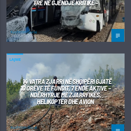
TRE NË GJENDJE KRITIKE –
Kushtrim Guraj
7 GUSHT, 2026
LAJME
14 VATRA ZJARRI NË SHQIPËRI GJATË
10 ORËVE TË FUNDIT, 7 ENDE AKTIVE –
NDËRHYRJE ME ZJARRFIKËS,
HELIKOPTER DHE AVION
Kushtrim Guraj