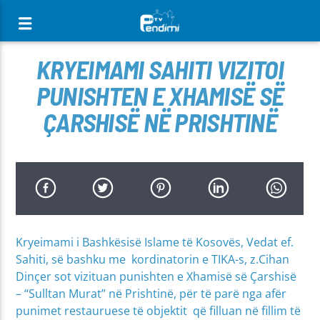
[There are no radio stations in the database]
KRYEIMAMI SAHITI VIZITOI
PUNISHTEN E XHAMISË SË
ÇARSHISË NË PRISHTINË
Kryeimami i Bashkësisë Islame të Kosovës, Vedat ef.
Sahiti, së bashku me kordinatorin e TIKA-s, z.Cihan
Dinçer sot vizituan punishten e Xhamisë së Çarshisë
– “Sulltan Murat” në Prishtinë, për të parë nga afër
punimet restauruese të objektit që filluan në fillim të