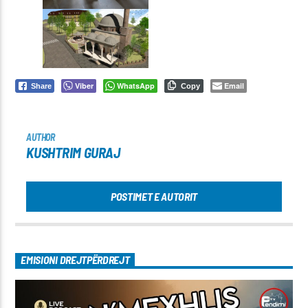
Viber
WhatsApp
Email
Share
Copy
AUTHOR
KUSHTRIM GURAJ
POSTIMET E AUTORIT
EMISIONI DREJTPËRDREJT