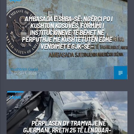
AMBASADA E SHBA-SË: NGËRÇI PO I
KUSHTON KOSOVËS, FORMIMI I
INSTITUCIONEVE TË BËHET NË
PËRPUTHJE ME KUSHTETUTËN EDHE
VENDIMET E GJK-SË –
Kushtrim Guraj
7 GUSHT, 2026
LAJME
PËRPLASEN DY TRAMVAJE NË
GJERMANI, RRETH 25 TË LËNDUAR–