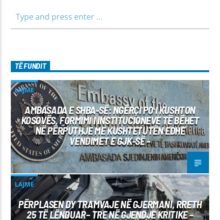
TË FUNDIT
LAJME
AMBASADA E SHBA-SË: NGËRÇI PO I KUSHTON
KOSOVËS, FORMIMI I INSTITUCIONEVE TË BËHET
NË PËRPUTHJE ME KUSHTETUTËN EDHE
VENDIMET E GJK-SË –
LAJME
PËRPLASEN DY TRAMVAJE NË GJERMANI, RRETH
25 TË LËNDUAR– TRE NË GJENDJE KRITIKE –