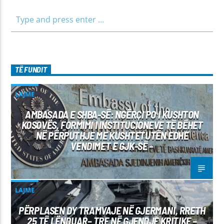
TË FUNDIT
LAJME
AMBASADA E SHBA-SË: NGËRÇI PO I KUSHTON
KOSOVËS, FORMIMI I INSTITUCIONEVE TË BËHET
NË PËRPUTHJE ME KUSHTETUTËN EDHE
VENDIMET E GJK-SË –
LAJME
PËRPLASEN DY TRAMVAJE NË GJERMANI, RRETH
25 TË LËNDUAR– TRE NË GJENDJE KRITIKE –