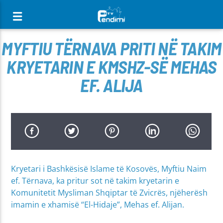
[There are no radio stations in the database]
MYFTIU TËRNAVA PRITI NË TAKIM
KRYETARIN E KMSHZ-SË MEHAS
EF. ALIJA
Kryetari i Bashkësisë Islame të Kosovës, Myftiu Naim
ef. Tërnava, ka pritur sot në takim kryetarin e
Komunitetit Mysliman Shqiptar të Zvicrës, njëherësh
imamin e xhamisë “El-Hidaje”, Mehas ef. Alijan.