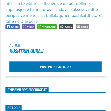
në fillim të vitit të ardhshëm, e që për qëllim ka
shpalosjen e të arriturave, sfidave, sukseseve dhe
peripecive me të cilat ballafaqohen bashkatdhetarët
tanë në Diasporë.
Viber
WhatsApp
Email
Share
Copy
AUTHOR
KUSHTRIM GURAJ
POSTIMET E AUTORIT
EMISIONI DREJTPËRDREJT
SEARCH