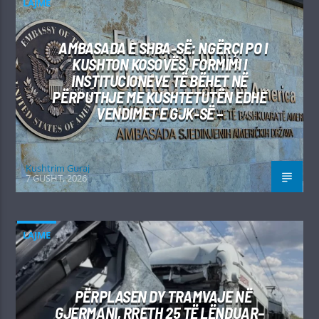
LAJME
AMBASADA E SHBA-SË: NGËRÇI PO I
KUSHTON KOSOVËS, FORMIMI I
INSTITUCIONEVE TË BËHET NË
PËRPUTHJE ME KUSHTETUTËN EDHE
VENDIMET E GJK-SË –
Kushtrim Guraj
7 GUSHT, 2026
LAJME
PËRPLASEN DY TRAMVAJE NË
GJERMANI, RRETH 25 TË LËNDUAR–