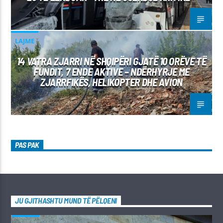
LAJME
14 VATRA ZJARRI NË SHQIPËRI GJATË 10 ORËVE TË
FUNDIT, 7 ENDE AKTIVE – NDËRHYRJE ME
ZJARRFIKËS, HELIKOPTER DHE AVION
PAS PAK
JU GJITHASHTU MUND TË PËLQENI