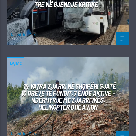
TRE NË GJENDJE KRITIKE –
Kushtrim Guraj
7 GUSHT, 2026
LAJME
14 VATRA ZJARRI NË SHQIPËRI GJATË
10 ORËVE TË FUNDIT, 7 ENDE AKTIVE –
NDËRHYRJE ME ZJARRFIKËS,
HELIKOPTER DHE AVION
Kushtrim Guraj