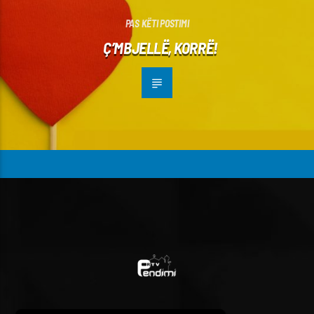
PAS KËTI POSTIMI
Ç’MBJELLË, KORRË!