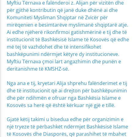
Myftiu Tërnava e falënderoi z. Alijan për vizitën dhe
për gjithë kontributin që janë duke dhënë ai dhe
Komuniteti Mysliman Shqiptar në Zvicër për
mirëqenien e besimtarëve myslimanë shqiptarë atje.
Ai edhe njëherë rikonfirmoi gatishmërinë e tij dhe të
institucionit të Bashkësisë Islame të Kosovës që edhe
më tej të vazhdohet dhe të intensifikohet
bashkëpunimi ndërmjet këtyre dy institucioneve.
Myftiu Tërnava çmoi lart angazhimin dhe punën e
deritanishme të KMSHZ-së.
Nga ana e tij, kryetari Alija shprehu falënderimet e tij
dhe të institucionit që ai drejton për bashkëpunimin
dhe për ndihmën e ofruar nga Bashkësia Islame e
Kosovës sa herë që është kërkuar një gjë e tillë.
Gjatë këtij takimi u bisedua edhe për organizimin e
një tryeze të përbashkët ndërmjet Bashkësisë Islame
të Kosovës dhe Diasporës, që parashihet të mbahet