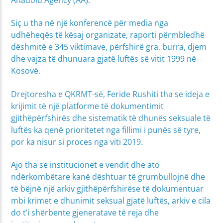
Siç u tha në një konferencë për media nga
udhëheqës të kësaj organizate, raporti përmbledhë
dëshmitë e 345 viktimave, përfshirë gra, burra, djem
dhe vajza të dhunuara gjatë luftës së vitit 1999 në
Kosovë.
Drejtoresha e QKRMT-së, Feride Rushiti tha se ideja e
krijimit të një platforme të dokumentimit
gjithëpërfshirës dhe sistematik të dhunës seksuale të
luftës ka qenë prioritetet nga fillimi i punës së tyre,
por ka nisur si proces nga viti 2019.
Ajo tha se institucionet e vendit dhe ato
ndërkombëtare kanë dështuar të grumbullojnë dhe
të bëjnë një arkiv gjithëpërfshirëse të dokumentuar
mbi krimet e dhunimit seksual gjatë luftës, arkiv e cila
do t’i shërbente gjeneratave të reja dhe