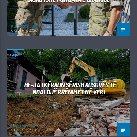
Kushtrim Guraj
6 GUSHT, 2026
LAJME
BE-JA I KËRKON SËRISH KOSOVËS TË
NDALOJË RRËNIMET NË VERI
Kushtrim Guraj
5 GUSHT, 2026