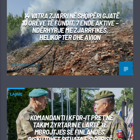
14 VATRA ZJARRI NË SHQIPËRI GJATË
10 ORËVE TË FUNDIT, 7 ENDE AKTIVE –
NDËRHYRJE ME ZJARRFIKËS,
HELIKOPTER DHE AVION
Kushtrim Guraj
6 GUSHT, 2026
LAJME
KOMANDANTI I KFOR-IT PRET NË
TAKIM ZYRTARIN E LARTË TË
MBROJTJES SË FINLANDËS,
DISKUTOHET SITUATA E SIGURISË