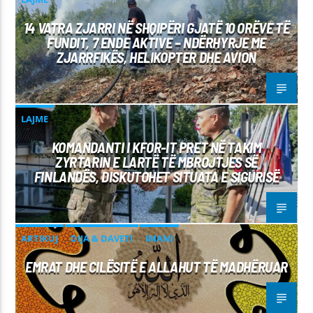
14 VATRA ZJARRI NË SHQIPËRI GJATË 10 ORËVE TË
FUNDIT, 7 ENDE AKTIVE – NDËRHYRJE ME
ZJARRFIKËS, HELIKOPTER DHE AVION
LAJME
KOMANDANTI I KFOR-IT PRET NË TAKIM
ZYRTARIN E LARTË TË MBROJTJES SË
FINLANDËS, DISKUTOHET SITUATA E SIGURISË
ARTIKUJ
DIJA & DAVETI
IMANI
EMRAT DHE CILËSITË E ALLAHUT TË MADHËRUAR