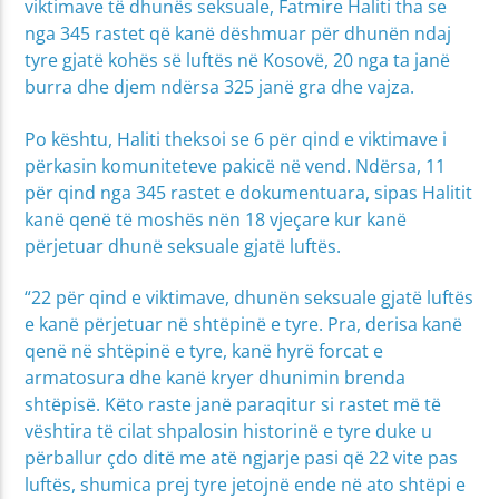
viktimave të dhunës seksuale, Fatmire Haliti tha se
nga 345 rastet që kanë dëshmuar për dhunën ndaj
tyre gjatë kohës së luftës në Kosovë, 20 nga ta janë
burra dhe djem ndërsa 325 janë gra dhe vajza.
Po kështu, Haliti theksoi se 6 për qind e viktimave i
përkasin komuniteteve pakicë në vend. Ndërsa, 11
për qind nga 345 rastet e dokumentuara, sipas Halitit
kanë qenë të moshës nën 18 vjeçare kur kanë
përjetuar dhunë seksuale gjatë luftës.
“22 për qind e viktimave, dhunën seksuale gjatë luftës
e kanë përjetuar në shtëpinë e tyre. Pra, derisa kanë
qenë në shtëpinë e tyre, kanë hyrë forcat e
armatosura dhe kanë kryer dhunimin brenda
shtëpisë. Këto raste janë paraqitur si rastet më të
vështira të cilat shpalosin historinë e tyre duke u
përballur çdo ditë me atë ngjarje pasi që 22 vite pas
luftës, shumica prej tyre jetojnë ende në ato shtëpi e