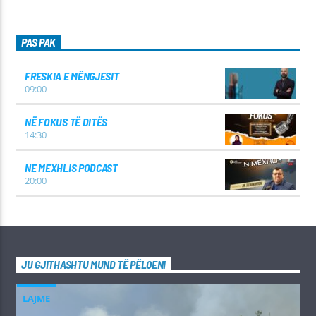
PAS PAK
FRESKIA E MËNGJESIT
09:00
NË FOKUS TË DITËS
14:30
NE MEXHLIS PODCAST
20:00
JU GJITHASHTU MUND TË PËLQENI
LAJME