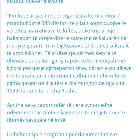
institucioneve relevante.
“Për këtë arsye, me tre organizata kemi arritur t’i
grumbullojmë 345 dëshmi të cilat i kontribuojnë të
vërtetës, narrativave të luftës, duke krijuar një
ballafaqim të drejtë dhe të saktë me të kaluarën në
mënyrë që zëri i të mbijetuarave të dhunës seksuale
të amplifikohet. Të arrihet që përmes këtyre të
dhënave që dalin nga ky raport të kemi ndryshime
ligjore për qasje gjithëpërfshirëse, bërjen e politikave
më të avancuara me krimet e dhunimit dhe mbi të
gjitha qasjen në drejtësi e cila mungon që nga vitit
1999 deri më tani”, tha Rushiti.
Ajo tha se ky raport ndër të tjera synon edhe
ndërkombëtarizimin e kauzës së të mbijetuarve të
dhunës seksuale në luftë.
Udhëheqësja e programit për dokumentimin e