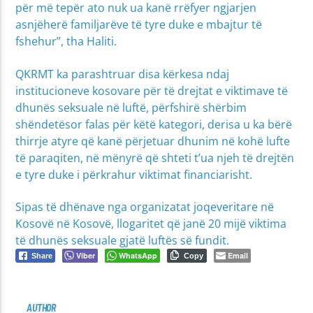
për më tepër ato nuk ua kanë rrëfyer ngjarjen
asnjëherë familjarëve të tyre duke e mbajtur të
fshehur”, tha Haliti.
QKRMT ka parashtruar disa kërkesa ndaj
institucioneve kosovare për të drejtat e viktimave të
dhunës seksuale në luftë, përfshirë shërbim
shëndetësor falas për këtë kategori, derisa u ka bërë
thirrje atyre që kanë përjetuar dhunim në kohë lufte
të paraqiten, në mënyrë që shteti t’ua njeh të drejtën
e tyre duke i përkrahur viktimat financiarisht.
Sipas të dhënave nga organizatat joqeveritare në
Kosovë në Kosovë, llogaritet që janë 20 mijë viktima
të dhunës seksuale gjatë luftës së fundit.
Viber
WhatsApp
Email
Share
Copy
AUTHOR