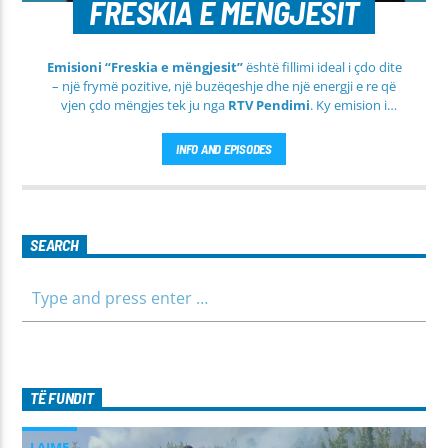
FRESKIA E MËNGJESIT
Emisioni “Freskia e mëngjesit”
është fillimi ideal i çdo dite
– një frymë pozitive, një buzëqeshje dhe një energji e re që
vjen çdo mëngjes tek ju nga
RTV Pendimi
. Ky emision i
përditshëm synon ta bëjë mëngjesin tuaj më të lehtë, më
informues dhe më të ngrohtë, duke ju shoqëruar në orët e
INFO AND EPISODES
para të ditës me përmbajtje të larmishme dhe të dobishme
për të gjithë familjen.
SEARCH
TË FUNDIT
LAJME