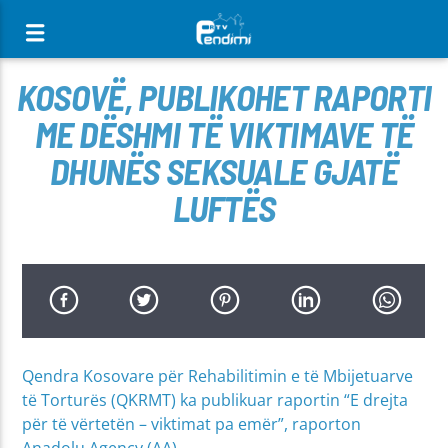
[There are no radio stations in the database]
KOSOVË, PUBLIKOHET RAPORTI
ME DËSHMI TË VIKTIMAVE TË
DHUNËS SEKSUALE GJATË
LUFTËS
Qendra Kosovare për Rehabilitimin e të Mbijetuarve
të Torturës (QKRMT) ka publikuar raportin “E drejta
për të vërtetën – viktimat pa emër”, raporton
Anadolu Agency (AA).