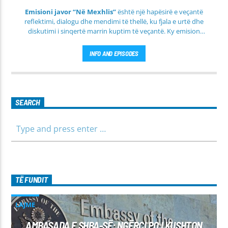
Emisioni javor “Në Mexhlis”
është një hapësirë e veçantë
reflektimi, dialogu dhe mendimi të thellë, ku fjala e urtë dhe
diskutimi i sinqertë marrin kuptim të veçantë. Ky emision
transmetohet
drejtpërdrejt çdo të martë
, duke sjellë tek
publiku një formë komunikimi të hapur, të qetë dhe shumë
INFO AND EPISODES
përmbajtësore
SEARCH
TË FUNDIT
LAJME
AMBASADA E SHBA-SË: NGËRÇI PO I KUSHTON