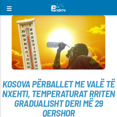
[There are no radio stations in the database]
KOSOVA PËRBALLET ME VALË TË
NXEHTI, TEMPERATURAT RRITEN
GRADUALISHT DERI MË 29
QERSHOR