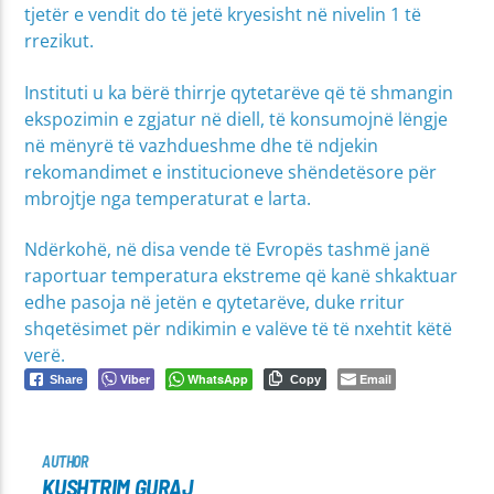
tjetër e vendit do të jetë kryesisht në nivelin 1 të
rrezikut.
Instituti u ka bërë thirrje qytetarëve që të shmangin
ekspozimin e zgjatur në diell, të konsumojnë lëngje
në mënyrë të vazhdueshme dhe të ndjekin
rekomandimet e institucioneve shëndetësore për
mbrojtje nga temperaturat e larta.
Ndërkohë, në disa vende të Evropës tashmë janë
raportuar temperatura ekstreme që kanë shkaktuar
edhe pasoja në jetën e qytetarëve, duke rritur
shqetësimet për ndikimin e valëve të të nxehtit këtë
verë.
Viber
WhatsApp
Email
Share
Copy
AUTHOR
KUSHTRIM GURAJ