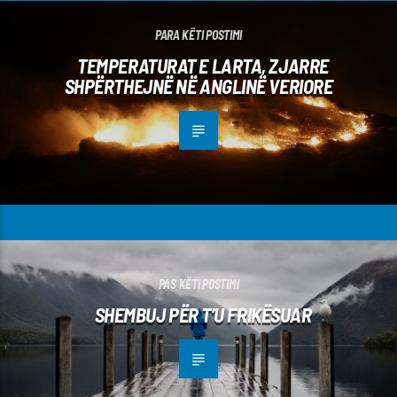
PARA KËTI POSTIMI
TEMPERATURAT E LARTA, ZJARRE
SHPËRTHEJNË NË ANGLINË VERIORE
PAS KËTI POSTIMI
SHEMBUJ PËR T’U FRIKËSUAR