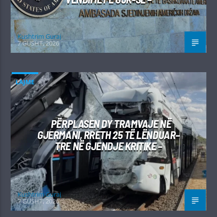
Kushtrim Guraj
7 GUSHT, 2026
LAJME
PËRPLASEN DY TRAMVAJE NË
GJERMANI, RRETH 25 TË LËNDUAR–
TRE NË GJENDJE KRITIKE –
Kushtrim Guraj
7 GUSHT, 2026