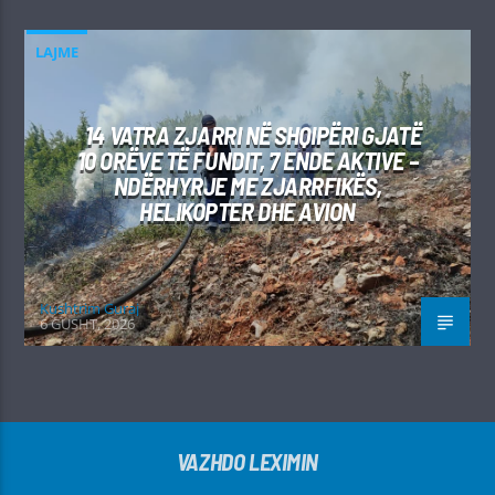
LAJME
14 VATRA ZJARRI NË SHQIPËRI GJATË
10 ORËVE TË FUNDIT, 7 ENDE AKTIVE –
NDËRHYRJE ME ZJARRFIKËS,
HELIKOPTER DHE AVION
Kushtrim Guraj
6 GUSHT, 2026
VAZHDO LEXIMIN