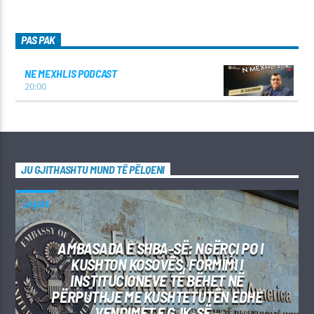
PAS PAK
NE MEXHLIS PODCAST
20:00
JU GJITHASHTU MUND TË PËLQENI
LAJME
AMBASADA E SHBA-SË: NGËRÇI PO I
KUSHTON KOSOVËS, FORMIMI I
INSTITUCIONEVE TË BËHET NË
PËRPUTHJE ME KUSHTETUTËN EDHE
VENDIMET E GJK-SË –