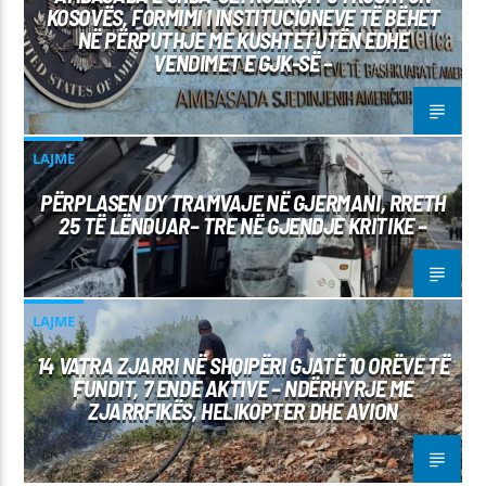
KOSOVËS, FORMIMI I INSTITUCIONEVE TË BËHET
NË PËRPUTHJE ME KUSHTETUTËN EDHE
VENDIMET E GJK-SË –
LAJME
PËRPLASEN DY TRAMVAJE NË GJERMANI, RRETH
25 TË LËNDUAR– TRE NË GJENDJE KRITIKE –
LAJME
14 VATRA ZJARRI NË SHQIPËRI GJATË 10 ORËVE TË
FUNDIT, 7 ENDE AKTIVE – NDËRHYRJE ME
ZJARRFIKËS, HELIKOPTER DHE AVION