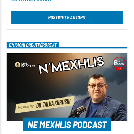
POSTIMET E AUTORIT
EMISIONI DREJTPËRDREJT
NE MEXHLIS PODCAST