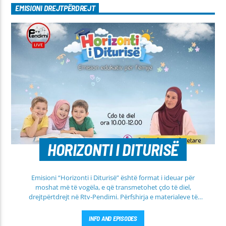
EMISIONI DREJTPËRDREJT
HORIZONTI I DITURISË
Emisioni “Horizonti i Diturisë” është format i ideuar për
moshat më të vogëla, e që transmetohet çdo të diel,
drejtpërtdrejt në Rtv-Pendimi. Përfshirja e materialeve të
dobishme, me qëllim mësimi, edukimi dhe orientimi në
rrugën e duhur të besimit Islam, janë pikësynimi kryesor i
INFO AND EPISODES
këtij emisioni. Përshtatur për grupmosha të ndryshme, e që