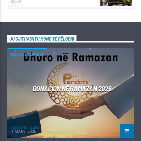
20:00
JU GJITHASHTU MUND TË PËLQENI
UNCATEGORIZED
DONACION NË RAMAZAN 2026
Kushtrim Guraj
1 MARS, 2026