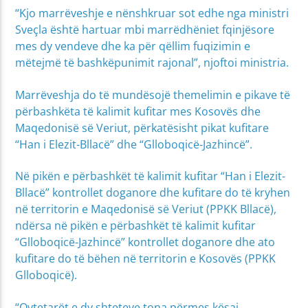
“Kjo marrëveshje e nënshkruar sot edhe nga ministri
Sveçla është hartuar mbi marrëdhëniet fqinjësore
mes dy vendeve dhe ka për qëllim fuqizimin e
mëtejmë të bashkëpunimit rajonal”, njoftoi ministria.
Marrëveshja do të mundësojë themelimin e pikave të
përbashkëta të kalimit kufitar mes Kosovës dhe
Maqedonisë së Veriut, përkatësisht pikat kufitare
“Han i Elezit-Bllacë” dhe “Glloboqicë-Jazhincë”.
Në pikën e përbashkët të kalimit kufitar “Han i Elezit-
Bllacë” kontrollet doganore dhe kufitare do të kryhen
në territorin e Maqedonisë së Veriut (PPKK Bllacë),
ndërsa në pikën e përbashkët të kalimit kufitar
“Glloboqicë-Jazhincë” kontrollet doganore dhe ato
kufitare do të bëhen në territorin e Kosovës (PPKK
Glloboqicë).
“Qytetarët e dy shteteve tona përmes kësaj