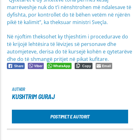
marrëveshje nuk do t’i nënshtrohen më ndalesave të
dyfishta, por kontrollet do të bëhen vetëm në njërën
pikë të kalimit”, ka theksuar ministri Sveçla.
Në njoftim theksohet ky thjeshtim i procedurave do
të krijojë lehtësira të lëvizjes së personave dhe
automjeteve, derisa do të kursejë kohën e qytetarëve
dhe do të shmangë pritjet në pikat kufitare.
Viber
WhatsApp
Email
Share
Copy
AUTHOR
KUSHTRIM GURAJ
POSTIMET E AUTORIT