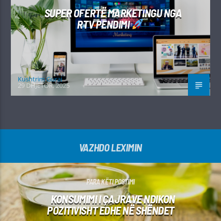
SUPER OFERTË MARKETINGU NGA
RTV PENDIMI
Kushtrim Guraj
29 DHJETOR, 2025
VAZHDO LEXIMIN
PARA KËTI POSTIMI
KONSUMIMI I ÇAJRAVE NDIKON
POZITIVISHT EDHE NË SHËNDET