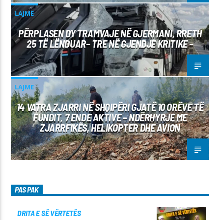
LAJME
PËRPLASEN DY TRAMVAJE NË GJERMANI, RRETH
25 TË LËNDUAR– TRE NË GJENDJE KRITIKE –
LAJME
14 VATRA ZJARRI NË SHQIPËRI GJATË 10 ORËVE TË
FUNDIT, 7 ENDE AKTIVE – NDËRHYRJE ME
ZJARRFIKËS, HELIKOPTER DHE AVION
PAS PAK
DRITA E SË VËRTETËS