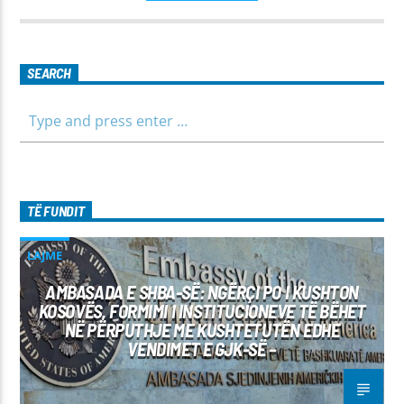
të jemi më afër dëgjuesve të rinj, komunikojmë së bashku me
fëmijët, të cilët mund të jenë pjesëmarrës në bashkëbisedim
për tema të ndryshme, në një formë testimi për njohuritë që
kanë, por edhe përfitimin e njohurive të reja. Çdo të diel, ora
SEARCH
10:00-12:00 Moderatore: Luljeta Beqiri Kontakti: Viber: +383
45 471 848 SMS: Dërgo Mesazh
TË FUNDIT
LAJME
AMBASADA E SHBA-SË: NGËRÇI PO I KUSHTON
KOSOVËS, FORMIMI I INSTITUCIONEVE TË BËHET
NË PËRPUTHJE ME KUSHTETUTËN EDHE
VENDIMET E GJK-SË –