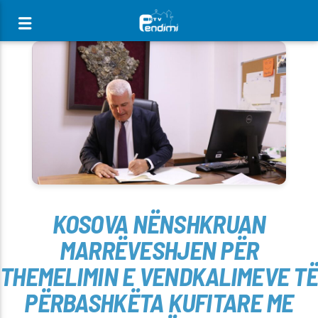
[There are no radio stations in the database]
KOSOVA NËNSHKRUAN
MARRËVESHJEN PËR
THEMELIMIN E VENDKALIMEVE TË
PËRBASHKËTA KUFITARE ME