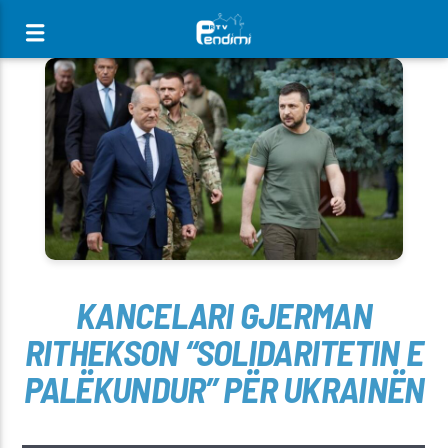
[There are no radio stations in the database]
KANCELARI GJERMAN
RITHEKSON “SOLIDARITETIN E
PALËKUNDUR” PËR UKRAINËN