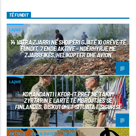
TË FUNDIT
LAJME
14 VATRA ZJARRI NË SHQIPËRI GJATË 10 ORËVE TË
FUNDIT, 7 ENDE AKTIVE – NDËRHYRJE ME
ZJARRFIKËS, HELIKOPTER DHE AVION
LAJME
KOMANDANTI I KFOR-IT PRET NË TAKIM
ZYRTARIN E LARTË TË MBROJTJES SË
FINLANDËS, DISKUTOHET SITUATA E SIGURISË
ARTIKUJ
DIJA & DAVETI
IMANI