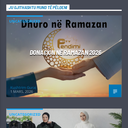
JU GJITHASHTU MUND TË PËLQENI
UNCATEGORIZED
DONACION NË RAMAZAN 2026
Kushtrim Guraj
1 MARS, 2026
UNCATEGORIZED