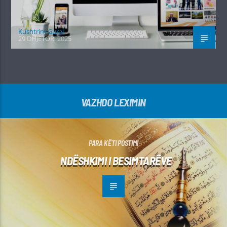
Kushtrim Guraj
29 DHJETOR, 2025
VAZHDO LEXIMIN
PARA KËTI POSTIMI
NDËSHKIMI I BESIMTARËVE