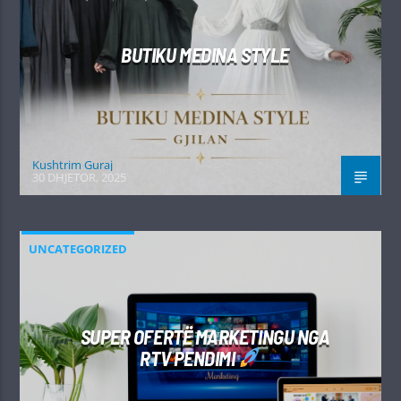
BUTIKU MEDINA STYLE
Kushtrim Guraj
30 DHJETOR, 2025
UNCATEGORIZED
SUPER OFERTË MARKETINGU NGA
RTV PENDIMI