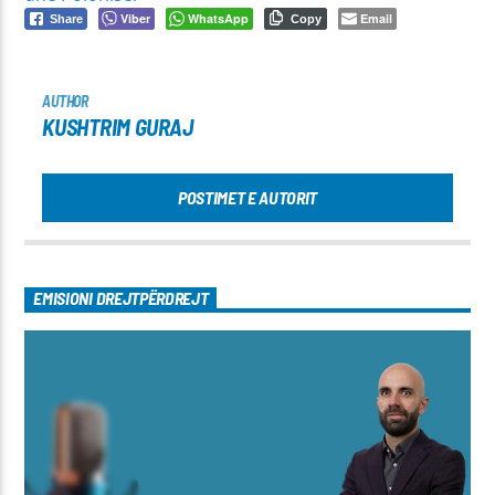
Viber
WhatsApp
Email
Share
Copy
AUTHOR
KUSHTRIM GURAJ
POSTIMET E AUTORIT
EMISIONI DREJTPËRDREJT