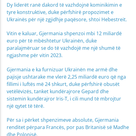
Dy liderët ranë dakord të vazhdojnë kominikimin e
tyre konstruktive, duke përfshirë propozimet e
Ukrainës për një zgjidhje paqësore, shtoi Hebestreit.
Vitin e kaluar, Gjermania shpenzoi mbi 12 miliardë
euro për të mbështetur Ukrainën, duke
paralajmëruar se do të vazhdojë me një shumë të
ngjashme për vitin 2023.
Gjermania e ka furnizuar Ukrainën me armë dhe
pajisje ushtarake me vlerë 2,25 miliardë euro që nga
fillimi i luftës më 24 shkurt, duke përfshirë obusët
vetëlëvizës, tanket kundërajrore Gepard dhe
sistemin kundërajror Iris-T, i cili mund të mbrojtur
një qytet të tërë.
Për sa i përket shpenzimeve absolute, Gjermania
renditet përpara Francës, por pas Britanisë së Madhe
dhe Polonisë.