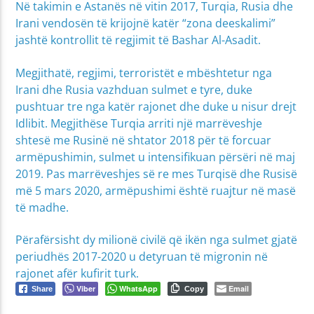
Në takimin e Astanës në vitin 2017, Turqia, Rusia dhe
Irani vendosën të krijojnë katër “zona deeskalimi”
jashtë kontrollit të regjimit të Bashar Al-Asadit.
Megjithatë, regjimi, terroristët e mbështetur nga
Irani dhe Rusia vazhduan sulmet e tyre, duke
pushtuar tre nga katër rajonet dhe duke u nisur drejt
Idlibit. Megjithëse Turqia arriti një marrëveshje
shtesë me Rusinë në shtator 2018 për të forcuar
armëpushimin, sulmet u intensifikuan përsëri në maj
2019. Pas marrëveshjes së re mes Turqisë dhe Rusisë
më 5 mars 2020, armëpushimi është ruajtur në masë
të madhe.
Përafërsisht dy milionë civilë që ikën nga sulmet gjatë
periudhës 2017-2020 u detyruan të migronin në
rajonet afër kufirit turk.
Viber
WhatsApp
Email
Share
Copy