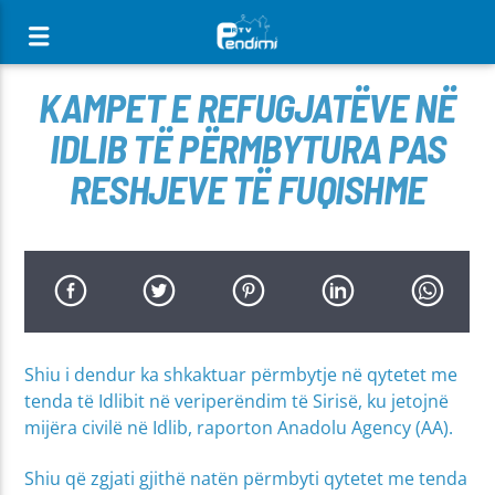
[There are no radio stations in the database]
KAMPET E REFUGJATËVE NË
IDLIB TË PËRMBYTURA PAS
RESHJEVE TË FUQISHME
Shiu i dendur ka shkaktuar përmbytje në qytetet me
tenda të Idlibit në veriperëndim të Sirisë, ku jetojnë
mijëra civilë në Idlib, raporton Anadolu Agency (AA).
Shiu që zgjati gjithë natën përmbyti qytetet me tenda