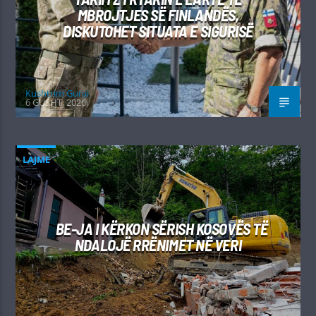
MBROJTJES SË FINLANDËS,
DISKUTOHET SITUATA E SIGURISË
Kushtrim Guraj
6 GUSHT, 2026
LAJME
BE-JA I KËRKON SËRISH KOSOVËS TË
NDALOJË RRËNIMET NË VERI