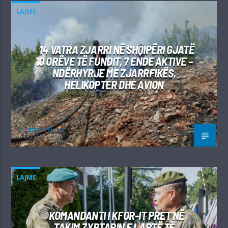
LAJME
14 VATRA ZJARRI NË SHQIPËRI GJATË
10 ORËVE TË FUNDIT, 7 ENDE AKTIVE –
NDËRHYRJE ME ZJARRFIKËS,
HELIKOPTER DHE AVION
Kushtrim Guraj
6 GUSHT, 2026
LAJME
KOMANDANTI I KFOR-IT PRET NË
TAKIM ZYRTARIN E LARTË TË