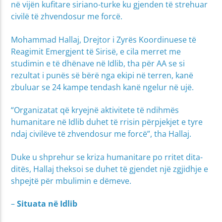
në vijën kufitare siriano-turke ku gjenden të strehuar
civilë të zhvendosur me forcë.
Mohammad Hallaj, Drejtor i Zyrës Koordinuese të
Reagimit Emergjent të Sirisë, e cila merret me
studimin e të dhënave në Idlib, tha për AA se si
rezultat i punës së bërë nga ekipi në terren, kanë
zbuluar se 24 kampe tendash kanë ngelur në ujë.
“Organizatat që kryejnë aktivitete të ndihmës
humanitare në Idlib duhet të rrisin përpjekjet e tyre
ndaj civilëve të zhvendosur me forcë”, tha Hallaj.
Duke u shprehur se kriza humanitare po rritet dita-
ditës, Hallaj theksoi se duhet të gjendet një zgjidhje e
shpejtë për mbulimin e dëmeve.
–
Situata në Idlib