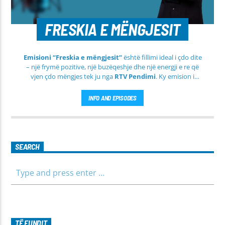
FRESKIA E MËNGJESIT
Emisioni “Freskia e mëngjesit”
është fillimi ideal i çdo dite
– një frymë pozitive, një buzëqeshje dhe një energji e re që
vjen çdo mëngjes tek ju nga
RTV Pendimi
. Ky emision i
përditshëm synon ta bëjë mëngjesin tuaj më të lehtë, më
informues dhe më të ngrohtë, duke ju shoqëruar në orët e
INFO AND EPISODES
para të ditës me përmbajtje të larmishme dhe të dobishme
për të gjithë familjen.
SEARCH
TË FUNDIT