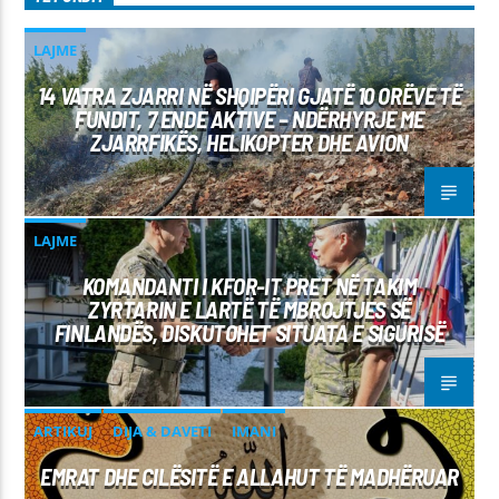
LAJME
14 VATRA ZJARRI NË SHQIPËRI GJATË 10 ORËVE TË
FUNDIT, 7 ENDE AKTIVE – NDËRHYRJE ME
ZJARRFIKËS, HELIKOPTER DHE AVION
LAJME
KOMANDANTI I KFOR-IT PRET NË TAKIM
ZYRTARIN E LARTË TË MBROJTJES SË
FINLANDËS, DISKUTOHET SITUATA E SIGURISË
ARTIKUJ
DIJA & DAVETI
IMANI
EMRAT DHE CILËSITË E ALLAHUT TË MADHËRUAR