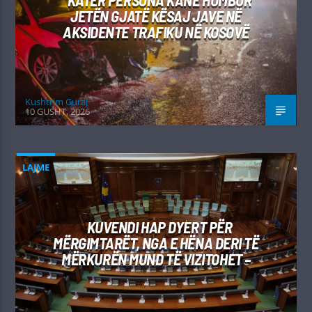
KATËR PERSONA KANË HUMBUR
JETËN GJATË KËSAJ JAVE NË
AKSIDENTE TRAFIKU NË KOSOVË
Kushtrim Guraj
10 GUSHT, 2026
LAJME
KUVENDI HAP DYERT PËR
MËRGIMTARËT, NGA E HËNA DERI TË
MËRKURËN MUND TË VIZITOHET –