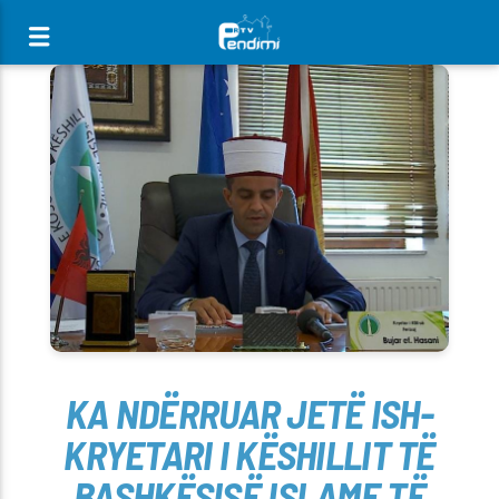
[There are no radio stations in the database]
KA NDËRRUAR JETË ISH-
KRYETARI I KËSHILLIT TË
BASHKËSISË ISLAME TË