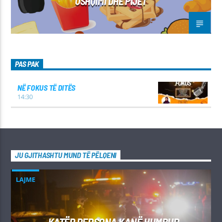
USHQIMI DHE PIJET
PAS PAK
NË FOKUS TË DITËS
14:30
JU GJITHASHTU MUND TË PËLQENI
LAJME