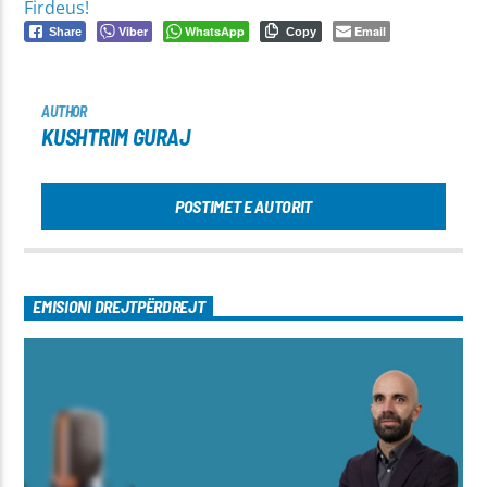
Firdeus!
Viber
WhatsApp
Email
Share
Copy
AUTHOR
KUSHTRIM GURAJ
POSTIMET E AUTORIT
EMISIONI DREJTPËRDREJT