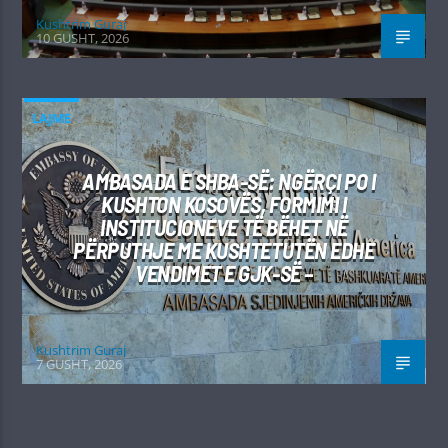
Kushtrim Guraj
10 GUSHT, 2026
LAJME
AMBASADA E SHBA-SË: NGËRÇI PO I
KUSHTON KOSOVËS, FORMIMI I
INSTITUCIONEVE TË BËHET NË
PËRPUTHJE ME KUSHTETUTËN EDHE
VENDIMET E GJK-SË –
Kushtrim Guraj
7 GUSHT, 2026