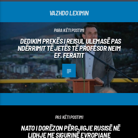
VAZHDO LEXIMIN
PARA KËTI POSTIMI
DEDIKIM PREKËS I REISUL ULEMASË PAS
NDËRRIMIT TË JETËS TË PROFESOR NEIM
EF. FERATIT
PAS KËTI POSTIMI
NATO I DORËZON PËRGJIGJE RUSISË NË
LIDHJE ME SIGURINË EVROPIANE