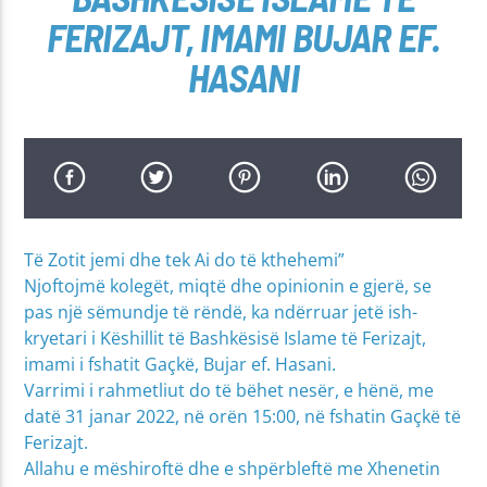
FERIZAJT, IMAMI BUJAR EF.
HASANI
Të Zotit jemi dhe tek Ai do të kthehemi”
Njoftojmë kolegët, miqtë dhe opinionin e gjerë, se
pas një sëmundje të rëndë, ka ndërruar jetë ish-
kryetari i Këshillit të Bashkësisë Islame të Ferizajt,
imami i fshatit Gaçkë, Bujar ef. Hasani.
Varrimi i rahmetliut do të bëhet nesër, e hënë, me
datë 31 janar 2022, në orën 15:00, në fshatin Gaçkë të
Ferizajt.
Allahu e mëshiroftë dhe e shpërbleftë me Xhenetin