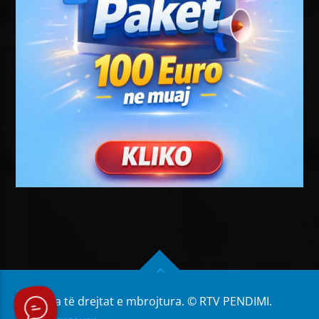
Të gjitha të drejtat e mbrojtura. © RTV PENDIMI.