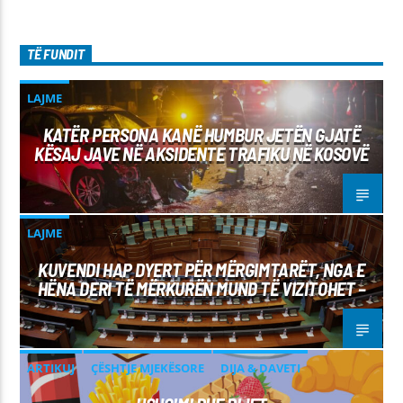
TË FUNDIT
LAJME
KATËR PERSONA KANË HUMBUR JETËN GJATË
KËSAJ JAVE NË AKSIDENTE TRAFIKU NË KOSOVË
LAJME
KUVENDI HAP DYERT PËR MËRGIMTARËT, NGA E
HËNA DERI TË MËRKURËN MUND TË VIZITOHET –
ARTIKUJ
ÇËSHTJE MJEKËSORE
DIJA & DAVETI