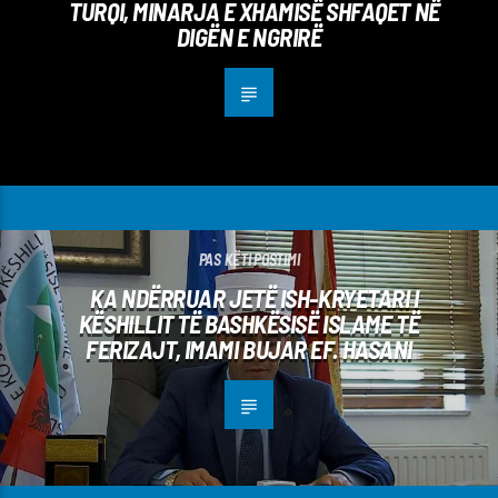
TURQI, MINARJA E XHAMISË SHFAQET NË
DIGËN E NGRIRË
PAS KËTI POSTIMI
KA NDËRRUAR JETË ISH-KRYETARI I
KËSHILLIT TË BASHKËSISË ISLAME TË
FERIZAJT, IMAMI BUJAR EF. HASANI