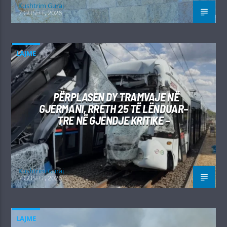
Kushtrim Guraj
7 GUSHT, 2026
LAJME
PËRPLASEN DY TRAMVAJE NË
GJERMANI, RRETH 25 TË LËNDUAR–
TRE NË GJENDJE KRITIKE –
Kushtrim Guraj
7 GUSHT, 2026
LAJME