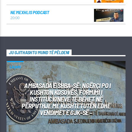
NE MEXHLIS PODCAST
20:00
JU GJITHASHTU MUND TË PËLQENI
LAJME
AMBASADA E SHBA-SË: NGËRÇI PO I
KUSHTON KOSOVËS, FORMIMI I
INSTITUCIONEVE TË BËHET NË
PËRPUTHJE ME KUSHTETUTËN EDHE
VENDIMET E GJK-SË –