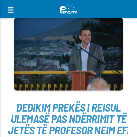
[There are no radio stations in the database]
DEDIKIM PREKËS I REISUL
ULEMASË PAS NDËRRIMIT TË
JETËS TË PROFESOR NEIM EF.