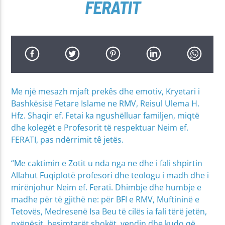
FERATIT
Me një mesazh mjaft prekês dhe emotiv, Kryetari i
Bashkësisë Fetare Islame ne RMV, Reisul Ulema H.
Hfz. Shaqir ef. Fetai ka ngushëlluar familjen, miqtë
dhe kolegët e Profesorit të respektuar Neim ef.
FERATI, pas ndërrimit tê jetës.
“Me caktimin e Zotit u nda nga ne dhe i fali shpirtin
Allahut Fuqiplotë profesori dhe teologu i madh dhe i
mirënjohur Neim ef. Ferati. Dhimbje dhe humbje e
madhe për të gjithë ne: për BFI e RMV, Muftininë e
Tetovës, Medresenë Isa Beu të cilës ia fali tërë jetën,
nxënësit, besimtarët shokët, vendin dhe kudo që