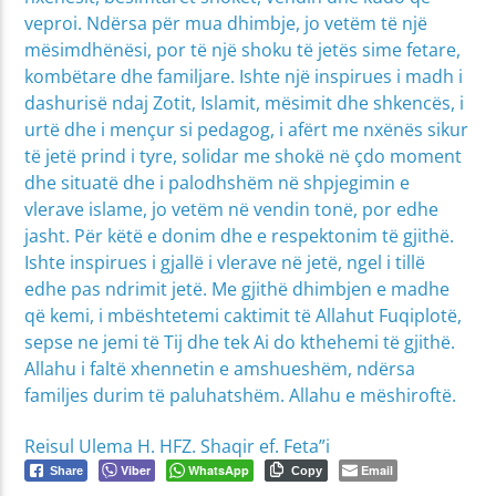
veproi. Ndërsa për mua dhimbje, jo vetëm të një
mësimdhënësi, por të një shoku të jetës sime fetare,
kombëtare dhe familjare. Ishte një inspirues i madh i
dashurisë ndaj Zotit, Islamit, mësimit dhe shkencës, i
urtë dhe i mençur si pedagog, i afërt me nxënës sikur
të jetë prind i tyre, solidar me shokë në çdo moment
dhe situatë dhe i palodhshëm në shpjegimin e
vlerave islame, jo vetëm në vendin tonë, por edhe
jasht. Për këtë e donim dhe e respektonim të gjithë.
Ishte inspirues i gjallë i vlerave në jetë, ngel i tillë
edhe pas ndrimit jetë. Me gjithë dhimbjen e madhe
që kemi, i mbështetemi caktimit të Allahut Fuqiplotë,
sepse ne jemi të Tij dhe tek Ai do kthehemi të gjithë.
Allahu i faltë xhennetin e amshueshëm, ndërsa
familjes durim të paluhatshëm. Allahu e mëshiroftë.
Reisul Ulema H. HFZ. Shaqir ef. Feta”i
Viber
WhatsApp
Email
Share
Copy