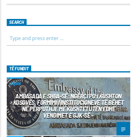
SEARCH
TË FUNDIT
LAJME
AMBASADA E SHBA-SË: NGËRÇI PO I KUSHTON
KOSOVËS, FORMIMI I INSTITUCIONEVE TË BËHET
NË PËRPUTHJE ME KUSHTETUTËN EDHE
VENDIMET E GJK-SË –