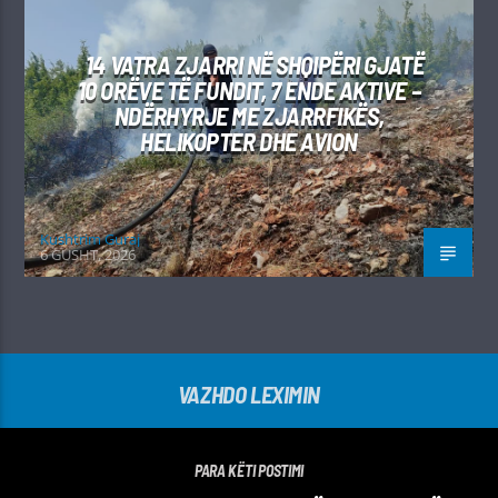
14 VATRA ZJARRI NË SHQIPËRI GJATË
10 ORËVE TË FUNDIT, 7 ENDE AKTIVE –
NDËRHYRJE ME ZJARRFIKËS,
HELIKOPTER DHE AVION
Kushtrim Guraj
6 GUSHT, 2026
VAZHDO LEXIMIN
PARA KËTI POSTIMI