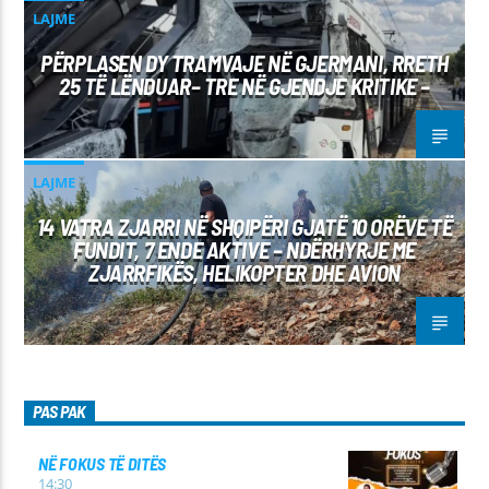
LAJME
PËRPLASEN DY TRAMVAJE NË GJERMANI, RRETH
25 TË LËNDUAR– TRE NË GJENDJE KRITIKE –
LAJME
14 VATRA ZJARRI NË SHQIPËRI GJATË 10 ORËVE TË
FUNDIT, 7 ENDE AKTIVE – NDËRHYRJE ME
ZJARRFIKËS, HELIKOPTER DHE AVION
PAS PAK
NË FOKUS TË DITËS
14:30