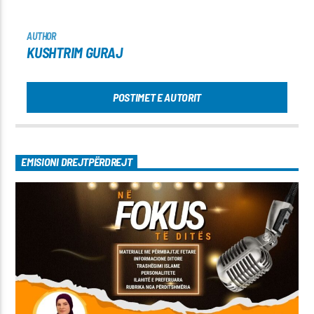
AUTHOR
KUSHTRIM GURAJ
POSTIMET E AUTORIT
EMISIONI DREJTPËRDREJT