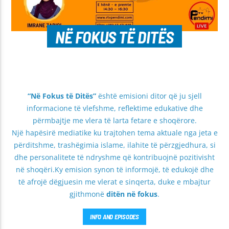
NË FOKUS TË DITËS
“Në Fokus të Ditës”
është emisioni ditor që ju sjell
informacione të vlefshme, reflektime edukative dhe
përmbajtje me vlera të larta fetare e shoqërore.
Një hapësirë mediatike ku trajtohen tema aktuale nga jeta e
përditshme, trashëgimia islame, ilahite të përzgjedhura, si
dhe personalitete të ndryshme që kontribuojnë pozitivisht
në shoqëri.Ky emision synon të informojë, të edukojë dhe
të afrojë dëgjuesin me vlerat e sinqerta, duke e mbajtur
gjithmonë
ditën në fokus
.
INFO AND EPISODES