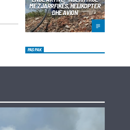
ME ZJARRFIKËS, HELIKOPTER
DHE AVION
PAS PAK