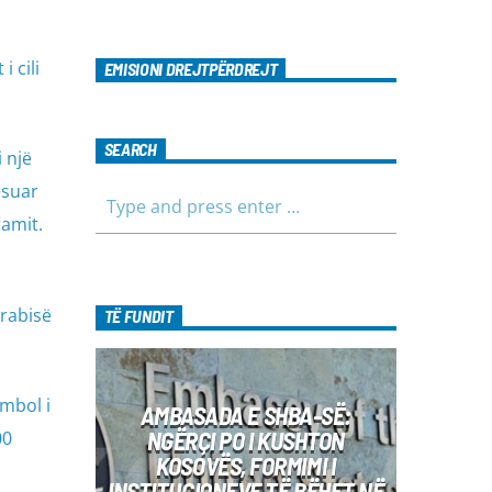
 cili
EMISIONI DREJTPËRDREJT
SEARCH
i një
ësuar
ramit.
Arabisë
TË FUNDIT
imbol i
AMBASADA E SHBA-SË:
NGËRÇI PO I KUSHTON
00
KOSOVËS, FORMIMI I
INSTITUCIONEVE TË BËHET NË