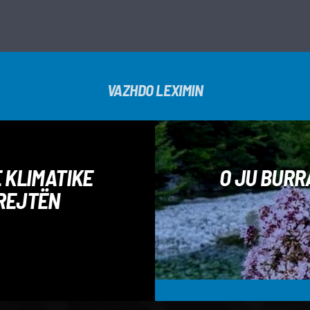
VAZHDO LEXIMIN
 KLIMATIKE
O JU BURR
DREJTËN