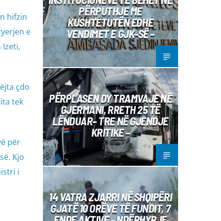
PËRPUTHJE ME
n hifzin
KUSHTETUTËN EDHE
ryerjen e
VENDIMET E GJK-SË –
Izeti,
ëjta çdo
PËRPLASEN DY TRAMVAJE NË
ita tek
GJERMANI, RRETH 25 TË
LËNDUAR– TRE NË GJENDJE
KRITIKE –
vë për
së. Kjo
stri i
14 VATRA ZJARRI NË SHQIPËRI
GJATË 10 ORËVE TË FUNDIT, 7
ENDE AKTIVE – NDËRHYRJE