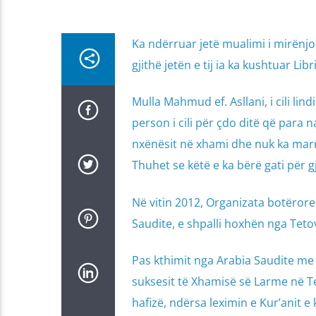
Ka ndërruar jetë mualimi i mirënjoh
gjithë jetën e tij ia ka kushtuar Li
Mulla Mahmud ef. Asllani, i cili lind
person i cili për çdo ditë që para
nxënësit në xhami dhe nuk ka marrë
Thuhet se këtë e ka bërë gati për gj
Në vitin 2012, Organizata botëror
Saudite, e shpalli hoxhën nga Teto
Pas kthimit nga Arabia Saudite me 
suksesit të Xhamisë së Larme në Tet
hafizë, ndërsa leximin e Kur’anit 