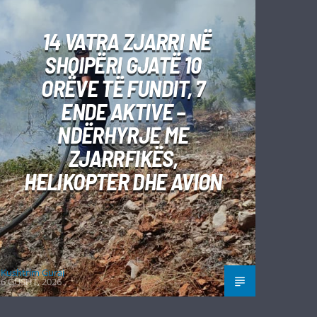
14 VATRA ZJARRI NË
SHQIPËRI GJATË 10
ORËVE TË FUNDIT, 7
ENDE AKTIVE –
NDËRHYRJE ME
ZJARRFIKËS,
HELIKOPTER DHE AVION
Kushtrim Guraj
6 GUSHT, 2026