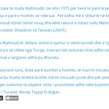
fizave të mulla Mahmudit, në vitin 1975 për herë të parë krye
ërvoja e parë e hoxhës së nderuar. Periudha më e shkurtë në k
hmudi është nëntë muaj dhe këtë rekord e mban hafiz Metin 
ersitetin Shtetëror të Tetovës (USHT).
Mahmud ef. Asllani, është e njohur si vend turistik dhe e nj
a e të cilëve nga Turqia. Interesi tek vizitorët ishte edhe viz
 nuk u largonin edhe pa dhurata.
ksionarë turq, duke parë kushtet e hoxhës, të marrin iniciati
ë ku hoxha të ketë kushte më të mira për punë dhe për jete
jen solemne të objektit ishte i pranishëm edhe vetë kryemini
 i Turqisë, Recep Tayyip Erdoğan.
Email
py