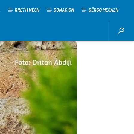
A
RRETH NESH
DONACION
DËRGO MESAZH