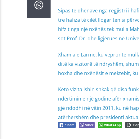
Sipas të dhënave nga regjistri i ha
tre hafiza të cilët llogariten si p
hifzit nga një nxënës tek mulla Ma
sot Prof. Dr. dhe ligjërues në Univ
Xhamia e Larme, ku vepronte mulla 
ditë ka vizitorë të ndryshëm, shumic
hoxha dhe nxënësit e mektebit, ku
Këto vizita ishin shkak që disa fun
ndërtimin e një godine afër xhamis
gjë ndodhi në vitin 2011, ku në hap
atërhershëm dhe presidenti aktual
Viber
WhatsApp
Share
Co