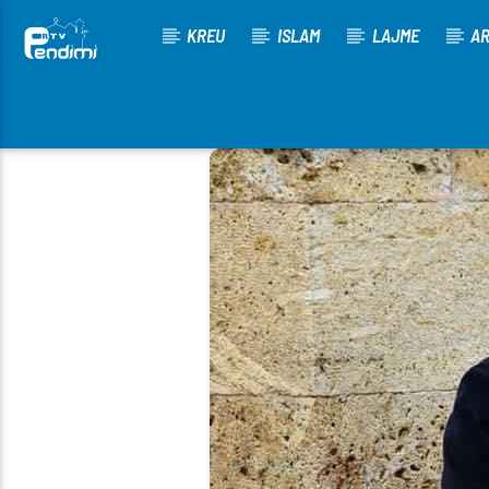
KREU
ISLAM
LAJME
AR
[There are no radio stations in the database]