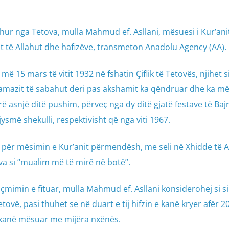
ur nga Tetova, mulla Mahmud ef. Asllani, mësuesi i Kur’anit i
brit të Allahut dhe hafizëve, transmeton Anadolu Agency (AA).
i më 15 mars të vitit 1932 në fshatin Çiflik të Tetovës, njihet s
 namazit të sabahut deri pas akshamit ka qëndruar dhe ka m
 asnjë ditë pushim, përveç nga dy ditë gjatë festave të Baj
ysmë shekulli, respektivisht që nga viti 1967.
e për mësimin e Kur’anit përmendësh, me seli në Xhidde të 
va si “mualim më të mirë në botë”.
çmimin e fituar, mulla Mahmud ef. Asllani konsiderohej si s
ovë, pasi thuhet se në duart e tij hifzin e kanë kryer afër 2
e kanë mësuar me mijëra nxënës.