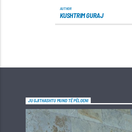
AUTHOR
KUSHTRIM GURAJ
JU GJITHASHTU MUND TË PËLQENI