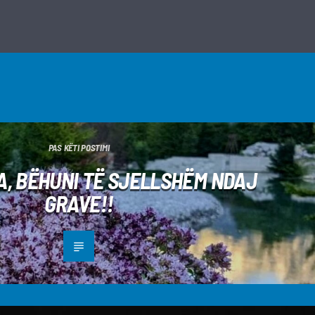
PAS KËTI POSTIMI
A, BËHUNI TË SJELLSHËM NDAJ
GRAVE!!