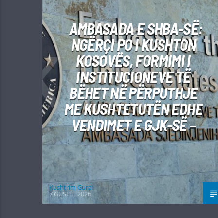
AMBASADA E SHBA-SË:
NGËRÇI PO I KUSHTON
KOSOVËS, FORMIMI I
INSTITUCIONEVE TË
BËHET NË PËRPUTHJE
ME KUSHTETUTËN EDHE
VENDIMET E GJK-SË –
Kushtrim Guraj
7 GUSHT, 2026