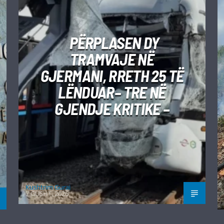
PËRPLASEN DY
TRAMVAJE NË
GJERMANI, RRETH 25 TË
LËNDUAR– TRE NË
GJENDJE KRITIKE –
Kushtrim Guraj
7 GUSHT, 2026