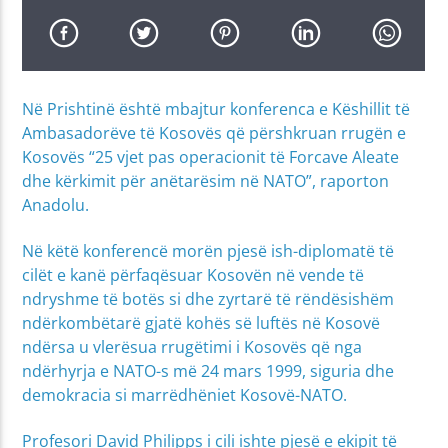
Në Prishtinë është mbajtur konferenca e Këshillit të
Ambasadorëve të Kosovës që përshkruan rrugën e
Kosovës “25 vjet pas operacionit të Forcave Aleate
dhe kërkimit për anëtarësim në NATO”, raporton
Anadolu.
Në këtë konferencë morën pjesë ish-diplomatë të
cilët e kanë përfaqësuar Kosovën në vende të
ndryshme të botës si dhe zyrtarë të rëndësishëm
ndërkombëtarë gjatë kohës së luftës në Kosovë
ndërsa u vlerësua rrugëtimi i Kosovës që nga
ndërhyrja e NATO-s më 24 mars 1999, siguria dhe
demokracia si marrëdhëniet Kosovë-NATO.
Profesori David Philipps i cili ishte pjesë e ekipit të