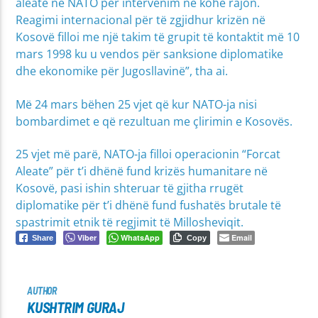
aleate në NATO për intervenim në kohë rajon.
Reagimi internacional për të zgjidhur krizën në
Kosovë filloi me një takim të grupit të kontaktit më 10
mars 1998 ku u vendos për sanksione diplomatike
dhe ekonomike për Jugosllavinë”, tha ai.
Më 24 mars bëhen 25 vjet që kur NATO-ja nisi
bombardimet e që rezultuan me çlirimin e Kosovës.
25 vjet më parë, NATO-ja filloi operacionin “Forcat
Aleate” për t’i dhënë fund krizës humanitare në
Kosovë, pasi ishin shteruar të gjitha rrugët
diplomatike për t’i dhënë fund fushatës brutale të
spastrimit etnik të regjimit të Millosheviqit.
Viber
WhatsApp
Email
Share
Copy
AUTHOR
KUSHTRIM GURAJ