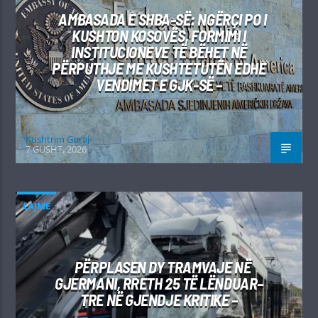
AMBASADA E SHBA-SË: NGËRÇI PO I
KUSHTON KOSOVËS, FORMIMI I
INSTITUCIONEVE TË BËHET NË
PËRPUTHJE ME KUSHTETUTËN EDHE
VENDIMET E GJK-SË –
Kushtrim Guraj
7 GUSHT, 2026
LAJME
PËRPLASEN DY TRAMVAJE NË
GJERMANI, RRETH 25 TË LËNDUAR–
TRE NË GJENDJE KRITIKE –